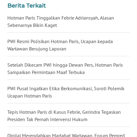
Berita Terkait
WN
BABEL
Hotman Paris Tinggalkan Febrie Adriansyah, Alasan
Sebenarnya Bikin Kaget
WN
SUMBAR
PWI Resmi Polisikan Hotman Paris, Ucapan kepada
Wartawan Berujung Laporan
WN
SUMSEL
Setelah Dikecam PWI hingga Dewan Pers, Hotman Paris
Sampaikan Permintaan Maaf Terbuka
WN
BENGKULU
PWI Pusat Ingatkan Etika Berkomunikasi, Soroti Polemik
Ucapan Hotman Paris
WN
LAMPUNG
Tepis Hotman Paris di Kasus Febrie, Gerindra Tegaskan
Presiden Tak Pernah Intervensi Hukum
WN
JATENG
Dinilai Merendahkan Martabat Wartawan, Forum Pemred