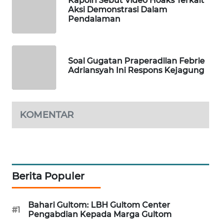
Kapolri Sebut Video Hoaks Terkait
Aksi Demonstrasi Dalam
WAHANA
Pendalaman
DESA
WISATA
LAPAK
Soal Gugatan Praperadilan Febrie
WAHANA
Adriansyah Ini Respons Kejagung
Wahana
Network
KOMENTAR
KONSUMEN
LISTRIK
MASYARAKAT
Berita Populer
KELISTRIKAN
WALINKI
Bahari Gultom: LBH Gultom Center
#1
ID
Pengabdian Kepada Marga Gultom