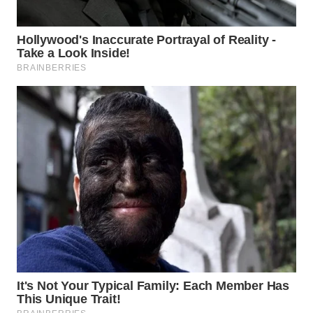
WN
BOGOR
WN
DEPOK
WN
TAPANULI
UTARA
WN
SAMOSIR
WN
PADANG
LAWAS