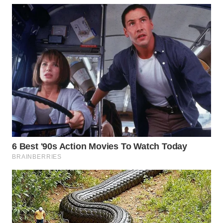
WN
NATUNA
WN
BINTAN
WN
MANDALIKA
WN
LIKUPANG
WN
LABUANBAJO
WN
BORNEO