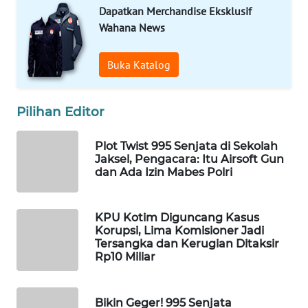
Dapatkan Merchandise Eksklusif
WAHANA
Wahana News
LISTRIK
Buka Katalog
WAHANA
TRAVEL
Pilihan Editor
WAHANA
TV
Plot Twist 995 Senjata di Sekolah
Jaksel, Pengacara: Itu Airsoft Gun
dan Ada Izin Mabes Polri
WAHANANEWS
ID
KPU Kotim Diguncang Kasus
WAHANANEWS
Korupsi, Lima Komisioner Jadi
CO ID
Tersangka dan Kerugian Ditaksir
Rp10 Miliar
WAHANANEWS
NET
Bikin Geger! 995 Senjata