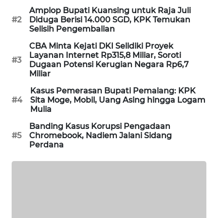
Amplop Bupati Kuansing untuk Raja Juli
MAWAKA
#2
Diduga Berisi 14.000 SGD, KPK Temukan
ID
Selisih Pengembalian
CBA Minta Kejati DKI Selidiki Proyek
MARTABAT
Layanan Internet Rp315,8 Miliar, Soroti
#3
NET
Dugaan Potensi Kerugian Negara Rp6,7
Miliar
PLN
Kasus Pemerasan Bupati Pemalang: KPK
WATCH
#4
Sita Moge, Mobil, Uang Asing hingga Logam
Mulia
MKLI
Banding Kasus Korupsi Pengadaan
#5
Chromebook, Nadiem Jalani Sidang
Perdana
LPKKI
LKKI
KOPEKLIN