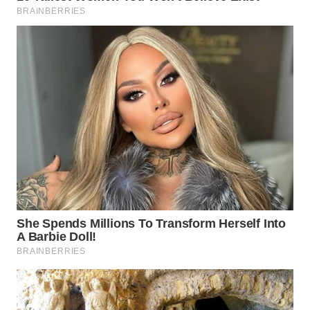
WN
MALUKU
WN
MALUT
WN
DAIRI
WN
DANAU
TOBA
WN
NIAS
WN
LANGKAT