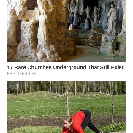
WN
TAPANULI
SELATAN
WN
TANJUNG
LESUNG
WN
KARO
WN
SIMALUNGUN
WN
LABUHANBATU
WN