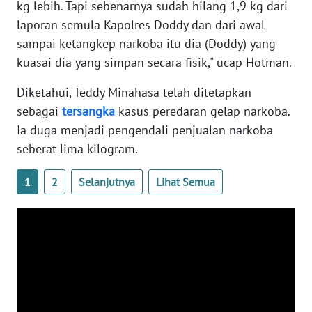
kg lebih. Tapi sebenarnya sudah hilang 1,9 kg dari
WN
laporan semula Kapolres Doddy dan dari awal
BANTEN
sampai ketangkep narkoba itu dia (Doddy) yang
kuasai dia yang simpan secara fisik," ucap Hotman.
WN
NTT
Diketahui, Teddy Minahasa telah ditetapkan
sebagai
tersangka
kasus peredaran gelap narkoba.
WN
Ia duga menjadi pengendali penjualan narkoba
KEPRI
seberat lima kilogram.
WN
PAPUA
1
2
Selanjutnya
Lihat Semua
WN
PAPUA
BARAT
WN
RIAU