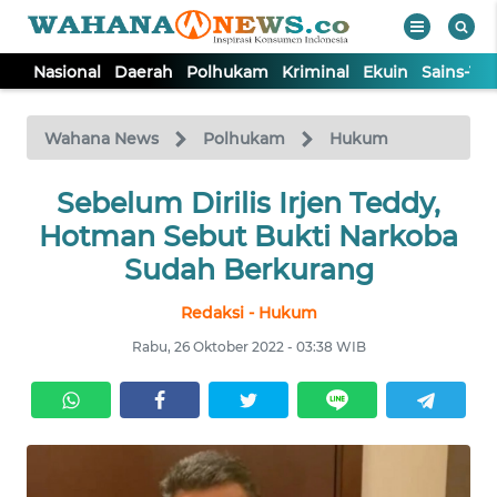
Nasional
Daerah
Polhukam
Kriminal
Ekuin
Sains-Te
WAHANA
Tutup
TV
Wahana News
Polhukam
Hukum
NASIONAL
Sebelum Dirilis Irjen Teddy,
Hotman Sebut Bukti Narkoba
DAERAH
Sudah Berkurang
Redaksi - Hukum
POLHUKAM
Rabu, 26 Oktober 2022 - 03:38 WIB
KRIMINAL
EKUIN