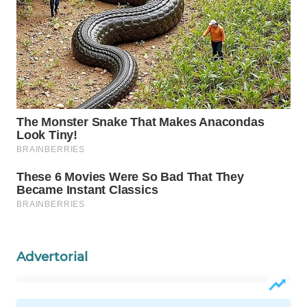
Wahana
Media
Group
WAHANA
NEWS
WAHANA
TANI
WAHANA
ADVOKAT
WAHANA
INFRASTRUKTUR
Advertorial
WAHANA
KONSUMEN