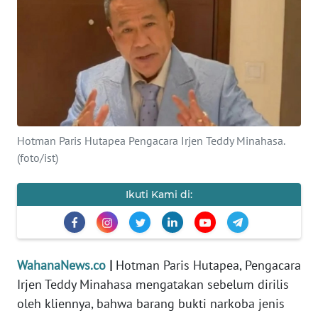
SAINS-TEKNO
KESEHATAN
INTERNASIONAL
SERBA-SERBI
Hotman Paris Hutapea Pengacara Irjen Teddy Minahasa.
(foto/ist)
PENDIDIKAN
Ikuti Kami di:
OLAHRAGA
OPINI
WahanaNews.co
|
Hotman Paris Hutapea, Pengacara
Irjen Teddy Minahasa mengatakan sebelum dirilis
EDITORIAL
oleh kliennya, bahwa barang bukti narkoba jenis