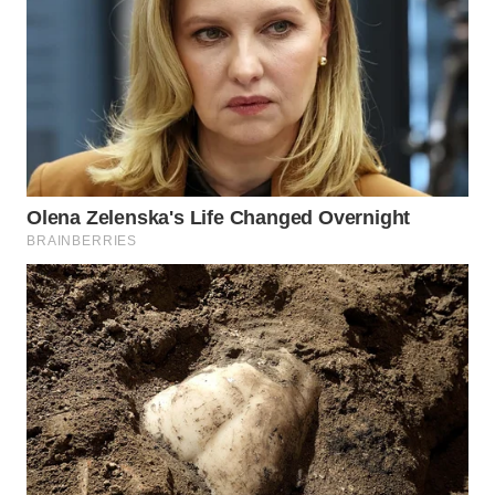
WN
INDRAMAYU
WN
KUNINGAN
WN
MAJALENGKA
WN
SUBANG
WN
SUKABUMI
WN
PURWAKARTA