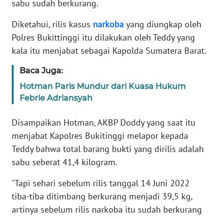
sabu sudah berkurang.
Informasi
Diketahui, rilis kasus
narkoba
yang diungkap oleh
INDEKS
BERITA
Polres Bukittinggi itu dilakukan oleh Teddy yang
kala itu menjabat sebagai Kapolda Sumatera Barat.
KONTAK
Baca Juga:
KAMI
Hotman Paris Mundur dari Kuasa Hukum
INFO
Febrie Adriansyah
IKLAN
Disampaikan Hotman, AKBP Doddy yang saat itu
TENTANG
menjabat Kapolres Bukitinggi melapor kepada
KAMI
Teddy bahwa total barang bukti yang dirilis adalah
sabu seberat 41,4 kilogram.
PEDOMAN
MEDIA
"Tapi sehari sebelum rilis tanggal 14 Juni 2022
SIBER
tiba-tiba ditimbang berkurang menjadi 39,5 kg,
artinya sebelum rilis narkoba itu sudah berkurang
REDAKSI