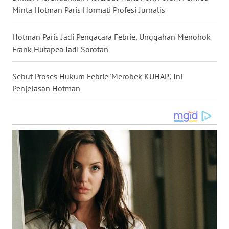
Minta Hotman Paris Hormati Profesi Jurnalis
WN
NUSANTARA
Hotman Paris Jadi Pengacara Febrie, Unggahan Menohok
Frank Hutapea Jadi Sorotan
WN
JOGJA
Sebut Proses Hukum Febrie 'Merobek KUHAP', Ini
Penjelasan Hotman
WN
JATIM
WN
BALI
WN
KALBAR
WN
KALTENG