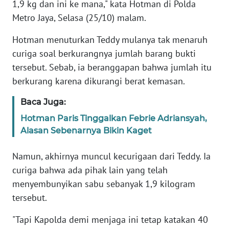
1,9 kg dan ini ke mana," kata Hotman di Polda
Metro Jaya, Selasa (25/10) malam.
KARIR
Hotman menuturkan Teddy mulanya tak menaruh
DISCLAIMER
curiga soal berkurangnya jumlah barang bukti
tersebut. Sebab, ia beranggapan bahwa jumlah itu
Wahana
berkurang karena dikurangi berat kemasan.
News
Regional
Baca Juga:
Hotman Paris Tinggalkan Febrie Adriansyah,
WN
Alasan Sebenarnya Bikin Kaget
SUMUT
Namun, akhirnya muncul kecurigaan dari Teddy. Ia
WN
curiga bahwa ada pihak lain yang telah
JAKARTA
menyembunyikan sabu sebanyak 1,9 kilogram
tersebut.
WN
JABAR
"Tapi Kapolda demi menjaga ini tetap katakan 40