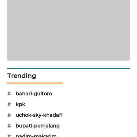
PORTAL
KONSUMEN
FORWAMKI
ALPERKLINAS
FORJASIDA
Trending
TAMBANG
NEWS
#
bahari-gultom
SITUNGIR
#
kpk
NEWS
#
uchok-sky-khadafi
SIDIKALANG
#
bupati-pemalang
NEWS
#
nadim-makarim