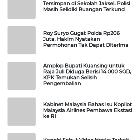
Tersimpan di Sekolah Jaksel, Polisi
WAHANA
Masih Selidiki Ruangan Terkunci
SPORT
WAHANA
Roy Suryo Gugat Polda Rp206
UMKM
Juta, Hakim Nyatakan
Permohonan Tak Dapat Diterima
WAHANA
SELEB
Amplop Bupati Kuansing untuk
Raja Juli Diduga Berisi 14.000 SGD,
WAHANA
KPK Temukan Selisih
Pengembalian
PERSONA
WAHANA
Kabinet Malaysia Bahas Isu Kopilot
OTOMOTIF
Malaysia Airlines Pembawa Ekstasi
ke RI
WAHANA
HEALTH