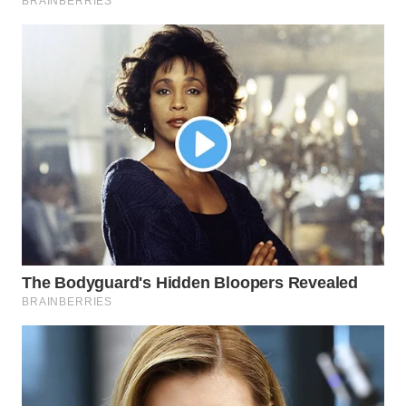
WN
SUMEDANG
WN
CIANJUR
WN
KEPULAUAN
SERIBU
WN
TANGERANG
WN
BINJAI
WN
CIREBON