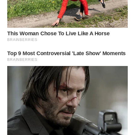
TAPANULI
TENGAH
WN DELI
SERDANG
WN
TEBING
TINGGI
WN
PAKPAK
WN
KARAWANG
WN
BEKASI