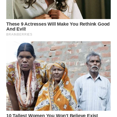
WN
KALTARA
WN
KALSEL
WN
KALTIM
WN
SULSEL
WN
GORONTALO
WN
SULUT