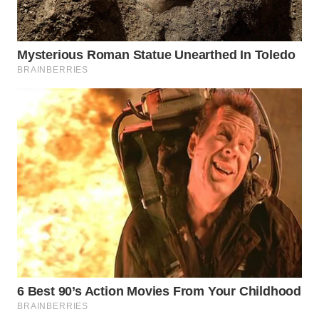
WN
PRIANGAN
TIMUR
WN
SEMARANG
WN
SOLO
WN
BOROBUDUR
WN
MADURA
WN
SURABAYA