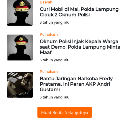
Daerah
WN
Curi Mobil di Mal, Polda Lampung
BABEL
Ciduk 2 Oknum Polisi
3 tahun yang lalu
WN
Polhukam
SUMBAR
Oknum Polisi Injak Kepala Warga
saat Demo, Polda Lampung Minta
WN
Maaf
SUMSEL
3 tahun yang lalu
Polhukam
WN
BENGKULU
Bantu Jaringan Narkoba Fredy
Pratama, Ini Peran AKP Andri
Gustami
WN
3 tahun yang lalu
LAMPUNG
Muat Berita Selanjutnya
WN
JATENG