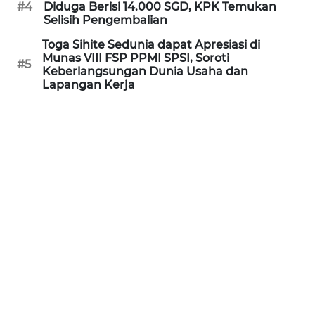
#4
Diduga Berisi 14.000 SGD, KPK Temukan
WN
Selisih Pengembalian
KALTARA
Toga Sihite Sedunia dapat Apresiasi di
Munas VIII FSP PPMI SPSI, Soroti
#5
WN
Keberlangsungan Dunia Usaha dan
KALSEL
Lapangan Kerja
WN
KALTIM
WN
SULSEL
WN
GORONTALO
WN
SULUT