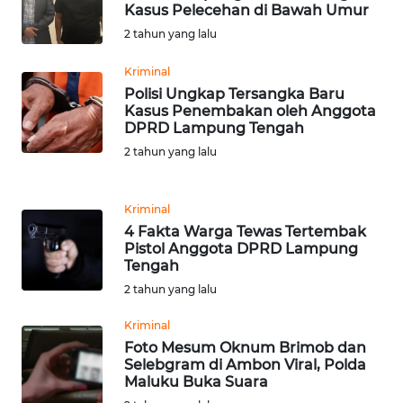
Kasus Pelecehan di Bawah Umur
WN
BANTEN
2 tahun yang lalu
Kriminal
WN
Polisi Ungkap Tersangka Baru
NTT
Kasus Penembakan oleh Anggota
DPRD Lampung Tengah
WN
2 tahun yang lalu
KEPRI
Kriminal
WN
4 Fakta Warga Tewas Tertembak
PAPUA
Pistol Anggota DPRD Lampung
Tengah
WN
2 tahun yang lalu
PAPUA
BARAT
Kriminal
Foto Mesum Oknum Brimob dan
Selebgram di Ambon Viral, Polda
WN
Maluku Buka Suara
RIAU