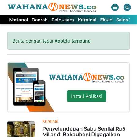
Nasional
Daerah
Polhukam
Kriminal
Ekuin
Sains-Te
WAHANA
Tutup
TV
Berita dengan tagar
#polda-lampung
NASIONAL
DAERAH
POLHUKAM
Install Aplikasi
KRIMINAL
Kriminal
EKUIN
Penyelundupan Sabu Senilai Rp5
Miliar di Bakauheni Digagalkan