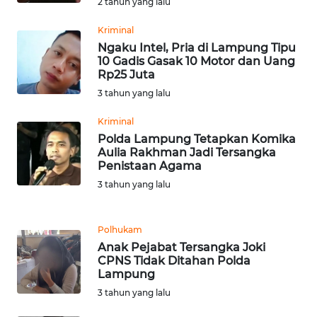
2 tahun yang lalu
WN
Kriminal
SERAMBI
Ngaku Intel, Pria di Lampung Tipu
10 Gadis Gasak 10 Motor dan Uang
Rp25 Juta
WN
JAMBI
3 tahun yang lalu
Kriminal
WN
Polda Lampung Tetapkan Komika
SULTRA
Aulia Rakhman Jadi Tersangka
Penistaan Agama
WN
3 tahun yang lalu
NTB
Polhukam
WN
Anak Pejabat Tersangka Joki
SULTENG
CPNS Tidak Ditahan Polda
Lampung
WN
3 tahun yang lalu
SULBAR