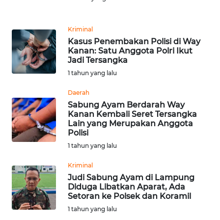
Informasi
INDEKS
Kriminal
BERITA
Kasus Penembakan Polisi di Way
Kanan: Satu Anggota Polri Ikut
Jadi Tersangka
KONTAK
KAMI
1 tahun yang lalu
Daerah
INFO
Sabung Ayam Berdarah Way
IKLAN
Kanan Kembali Seret Tersangka
Lain yang Merupakan Anggota
Polisi
TENTANG
KAMI
1 tahun yang lalu
Kriminal
PEDOMAN
Judi Sabung Ayam di Lampung
MEDIA
Diduga Libatkan Aparat, Ada
SIBER
Setoran ke Polsek dan Koramil
1 tahun yang lalu
REDAKSI