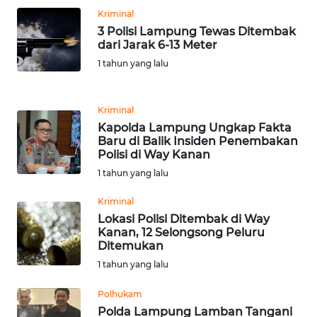
Kriminal
3 Polisi Lampung Tewas Ditembak
KARIR
dari Jarak 6-13 Meter
1 tahun yang lalu
DISCLAIMER
Wahana
Kriminal
News
Kapolda Lampung Ungkap Fakta
Regional
Baru di Balik Insiden Penembakan
Polisi di Way Kanan
WN
1 tahun yang lalu
SUMUT
Kriminal
Lokasi Polisi Ditembak di Way
WN
Kanan, 12 Selongsong Peluru
JAKARTA
Ditemukan
1 tahun yang lalu
WN
JABAR
Polhukam
Polda Lampung Lamban Tangani