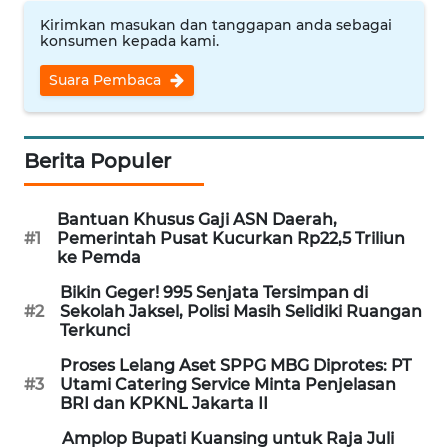
Kirimkan masukan dan tanggapan anda sebagai
WN
konsumen kepada kami.
NUSANTARA
Suara Pembaca
WN
JOGJA
Berita Populer
WN
JATIM
Bantuan Khusus Gaji ASN Daerah,
#1
Pemerintah Pusat Kucurkan Rp22,5 Triliun
WN
ke Pemda
BALI
Bikin Geger! 995 Senjata Tersimpan di
#2
Sekolah Jaksel, Polisi Masih Selidiki Ruangan
WN
Terkunci
KALBAR
Proses Lelang Aset SPPG MBG Diprotes: PT
#3
Utami Catering Service Minta Penjelasan
WN
BRI dan KPKNL Jakarta II
KALTENG
Amplop Bupati Kuansing untuk Raja Juli