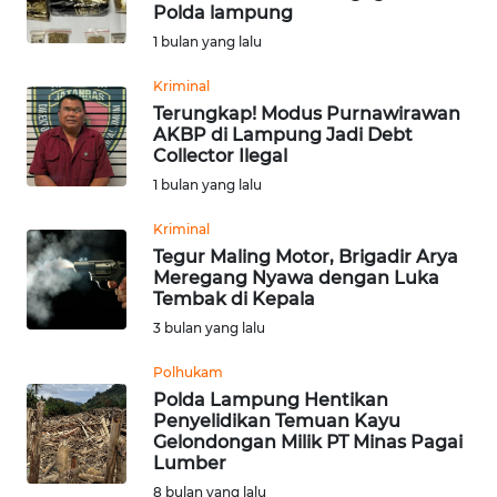
SAINS-TEKNO
Polda lampung
1 bulan yang lalu
KESEHATAN
Kriminal
Terungkap! Modus Purnawirawan
AKBP di Lampung Jadi Debt
INTERNASIONAL
Collector Ilegal
1 bulan yang lalu
SERBA-SERBI
Kriminal
Tegur Maling Motor, Brigadir Arya
PENDIDIKAN
Meregang Nyawa dengan Luka
Tembak di Kepala
OLAHRAGA
3 bulan yang lalu
Polhukam
OPINI
Polda Lampung Hentikan
Penyelidikan Temuan Kayu
Gelondongan Milik PT Minas Pagai
EDITORIAL
Lumber
8 bulan yang lalu