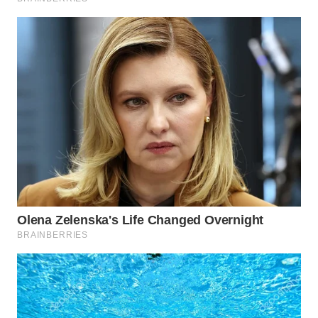
WN
TAPANULI
SELATAN
WN
TANJUNG
LESUNG
WN
KARO
WN
SIMALUNGUN
WN
LABUHANBATU
WN