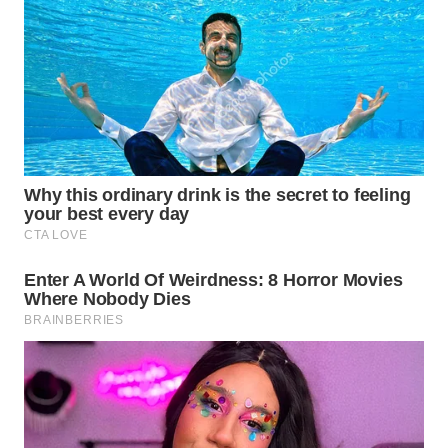
TAPANULI
TENGAH
WN DELI
SERDANG
WN
TEBING
TINGGI
WN
PAKPAK
WN
KARAWANG
WN
BEKASI