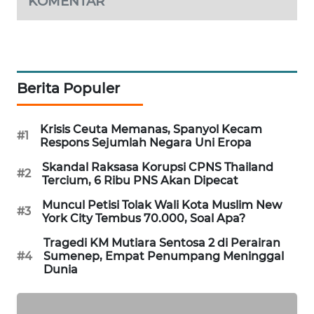
KOMENTAR
MAWAKA
ID
MARTABAT
Berita Populer
NET
PLN
Krisis Ceuta Memanas, Spanyol Kecam
#1
Respons Sejumlah Negara Uni Eropa
WATCH
Skandal Raksasa Korupsi CPNS Thailand
#2
MKLI
Tercium, 6 Ribu PNS Akan Dipecat
Muncul Petisi Tolak Wali Kota Muslim New
#3
LPKKI
York City Tembus 70.000, Soal Apa?
Tragedi KM Mutiara Sentosa 2 di Perairan
LKKI
#4
Sumenep, Empat Penumpang Meninggal
Dunia
KOPEKLIN