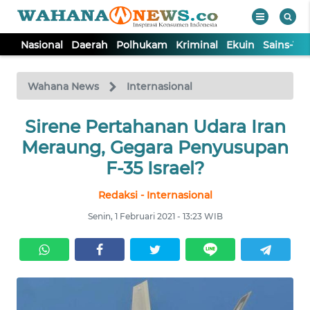
Nasional
Daerah
Polhukam
Kriminal
Ekuin
Sains-Te
WAHANA
Tutup
TV
Wahana News
Internasional
NASIONAL
Sirene Pertahanan Udara Iran
Meraung, Gegara Penyusupan
DAERAH
F-35 Israel?
Redaksi - Internasional
POLHUKAM
Senin, 1 Februari 2021 - 13:23 WIB
KRIMINAL
EKUIN