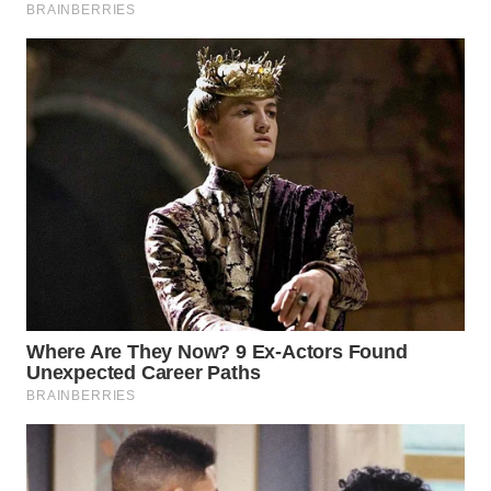
WN
PRIANGAN
TIMUR
WN
SEMARANG
WN
SOLO
WN
BOROBUDUR
WN
MADURA
WN
SURABAYA