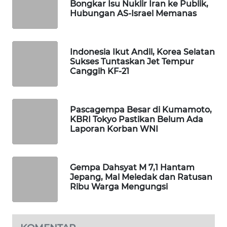
Bongkar Isu Nuklir Iran ke Publik,
WAHANA
Hubungan AS-Israel Memanas
DESA
WISATA
Indonesia Ikut Andil, Korea Selatan
LAPAK
Sukses Tuntaskan Jet Tempur
WAHANA
Canggih KF-21
Wahana
Network
Pascagempa Besar di Kumamoto,
KBRI Tokyo Pastikan Belum Ada
Laporan Korban WNI
KONSUMEN
LISTRIK
Gempa Dahsyat M 7,1 Hantam
MASYARAKAT
Jepang, Mal Meledak dan Ratusan
KELISTRIKAN
Ribu Warga Mengungsi
WALINKI
ID