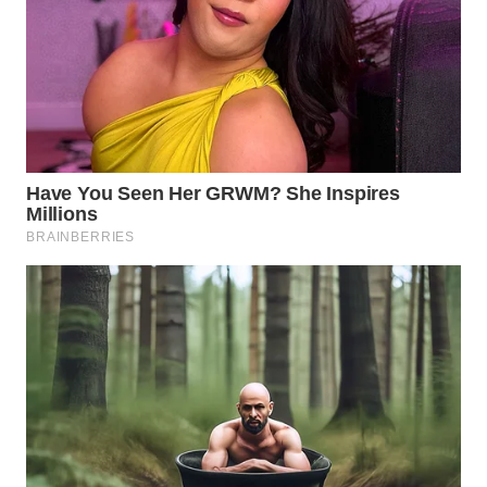
WN
BOGOR
WN
DEPOK
WN
TAPANULI
UTARA
WN
SAMOSIR
WN
PADANG
LAWAS