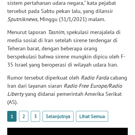
sistem pertahanan udara negara," kata pejabat
WN
tersebut pada Sabtu pekan lalu, yang dilansir
BANTEN
Sputniknews
, Minggu (31/1/2021) malam.
WN
Menurut laporan
Tasnim
, spekulasi merajalela di
NTT
media sosial di Iran setelah sirene terdengar di
Teheran barat, dengan beberapa orang
WN
berspekulasi bahwa sirene mungkin dipicu oleh F-
KEPRI
35 Israel yang beroperasi di wilayah udara Iran.
WN
Rumor tersebut diperkuat oleh
Radio Farda
cabang
PAPUA
Iran dari layanan siaran
Radio Free Europe/Radio
Liberty
yang didanai pemerintah Amerika Serikat
WN
PAPUA
(AS).
BARAT
1
2
3
Selanjutnya
Lihat Semua
WN
RIAU