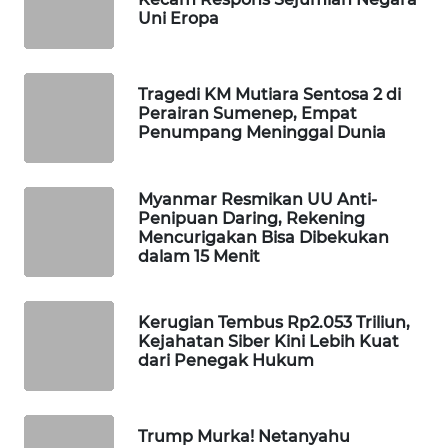
Uni Eropa
WAHANA
SPORT
Tragedi KM Mutiara Sentosa 2 di
WAHANA
Perairan Sumenep, Empat
UMKM
Penumpang Meninggal Dunia
WAHANA
SELEB
Myanmar Resmikan UU Anti-
Penipuan Daring, Rekening
Mencurigakan Bisa Dibekukan
WAHANA
dalam 15 Menit
PERSONA
WAHANA
Kerugian Tembus Rp2.053 Triliun,
Kejahatan Siber Kini Lebih Kuat
OTOMOTIF
dari Penegak Hukum
WAHANA
HEALTH
Trump Murka! Netanyahu