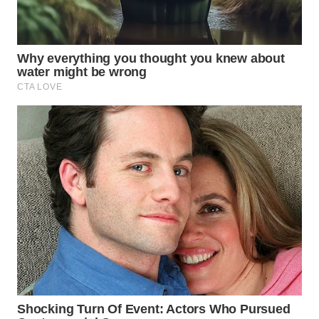
WN
SUMEDANG
WN
CIANJUR
WN
KEPULAUAN
SERIBU
WN
TANGERANG
WN
BINJAI
WN
CIREBON