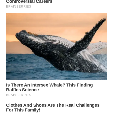
WN
INDRAMAYU
WN
KUNINGAN
WN
MAJALENGKA
WN
SUBANG
WN
SUKABUMI
WN
PURWAKARTA