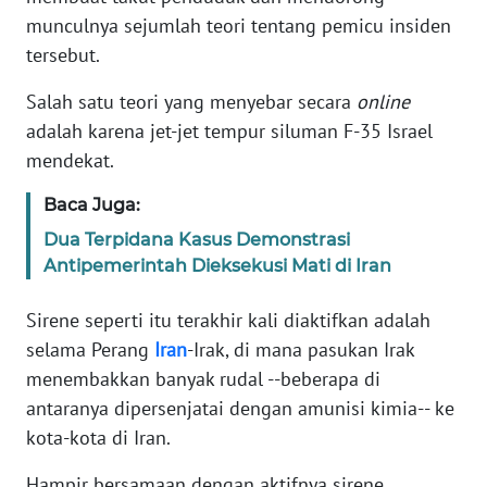
Informasi
munculnya sejumlah teori tentang pemicu insiden
tersebut.
INDEKS
BERITA
Salah satu teori yang menyebar secara
online
adalah karena jet-jet tempur siluman F-35 Israel
KONTAK
mendekat.
KAMI
Baca Juga:
INFO
Dua Terpidana Kasus Demonstrasi
IKLAN
Antipemerintah Dieksekusi Mati di Iran
TENTANG
Sirene seperti itu terakhir kali diaktifkan adalah
KAMI
selama Perang
Iran
-Irak, di mana pasukan Irak
menembakkan banyak rudal --beberapa di
PEDOMAN
MEDIA
antaranya dipersenjatai dengan amunisi kimia-- ke
SIBER
kota-kota di Iran.
REDAKSI
Hampir bersamaan dengan aktifnya sirene