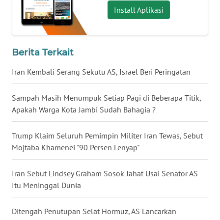
Install Aplikasi
WN
BABEL
WN
Berita Terkait
SUMBAR
Iran Kembali Serang Sekutu AS, Israel Beri Peringatan
WN
SUMSEL
Sampah Masih Menumpuk Setiap Pagi di Beberapa Titik,
Apakah Warga Kota Jambi Sudah Bahagia ?
WN
BENGKULU
Trump Klaim Seluruh Pemimpin Militer Iran Tewas, Sebut
Mojtaba Khamenei "90 Persen Lenyap"
WN
LAMPUNG
Iran Sebut Lindsey Graham Sosok Jahat Usai Senator AS
Itu Meninggal Dunia
WN
JATENG
Ditengah Penutupan Selat Hormuz, AS Lancarkan