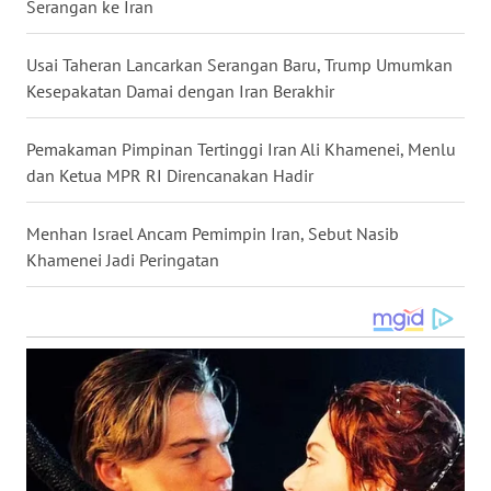
Serangan ke Iran
WN
NUSANTARA
Usai Taheran Lancarkan Serangan Baru, Trump Umumkan
Kesepakatan Damai dengan Iran Berakhir
WN
JOGJA
Pemakaman Pimpinan Tertinggi Iran Ali Khamenei, Menlu
dan Ketua MPR RI Direncanakan Hadir
WN
JATIM
Menhan Israel Ancam Pemimpin Iran, Sebut Nasib
Khamenei Jadi Peringatan
WN
BALI
WN
KALBAR
WN
KALTENG