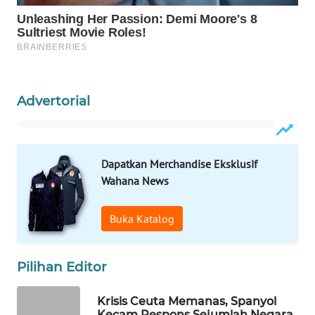
WAHANA
LISTRIK
WAHANA
TRAVEL
Advertorial
WAHANA
TV
Dapatkan Merchandise Eksklusif
WAHANANEWS
Wahana News
ID
Buka Katalog
WAHANANEWS
CO ID
Pilihan Editor
WAHANANEWS
NET
Krisis Ceuta Memanas, Spanyol
Kecam Respons Sejumlah Negara