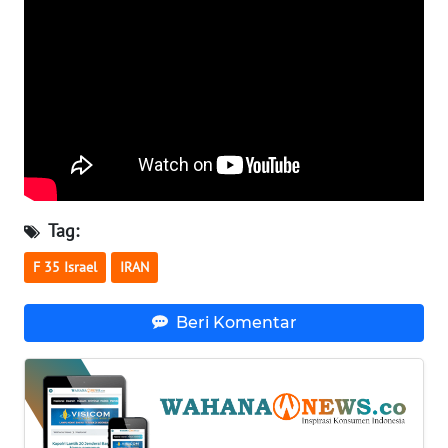
WN
SERAMBI
WN
JAMBI
WN
SULTRA
Tag:
WN
F 35 Israel
IRAN
NTB
Beri Komentar
WN
SULTENG
WN
SULBAR