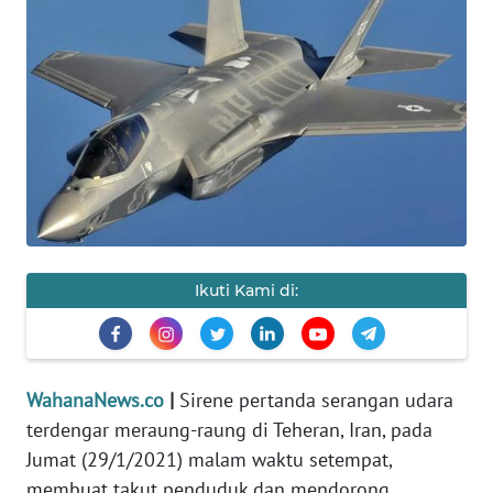
SAINS-TEKNO
KESEHATAN
INTERNASIONAL
SERBA-SERBI
PENDIDIKAN
Ikuti Kami di:
OLAHRAGA
OPINI
WahanaNews.co
|
Sirene pertanda serangan udara
terdengar meraung-raung di Teheran, Iran, pada
EDITORIAL
Jumat (29/1/2021) malam waktu setempat,
membuat takut penduduk dan mendorong