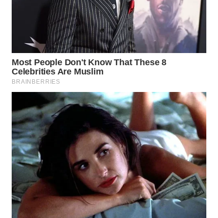
Wahana
Media
Group
WAHANA
NEWS
WAHANA
TANI
WAHANA
ADVOKAT
WAHANA
INFRASTRUKTUR
WAHANA
KONSUMEN