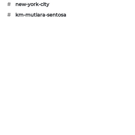
#
new-york-city
SIBARAGAS
NEWS
#
km-mutiara-sentosa
METRO
SIANTAR
NEWS
METRO
MEDAN
NEWS
METRO
JAKARTA
NEWS
KRT
NEWS