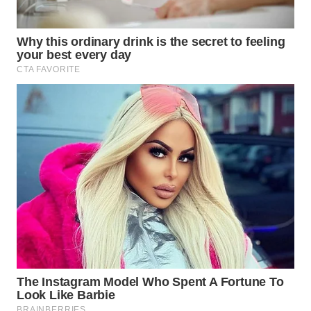
WN
MALUKU
WN
MALUT
WN
DAIRI
WN
DANAU
TOBA
WN
NIAS
WN
LANGKAT