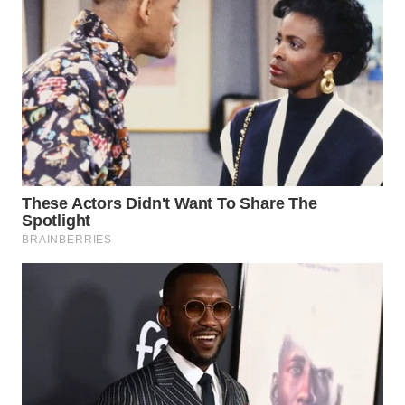
WN
NATUNA
WN
BINTAN
WN
MANDALIKA
WN
LIKUPANG
WN
LABUANBAJO
WN
BORNEO