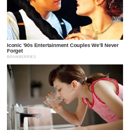
WN
KALTARA
WN
KALSEL
WN
KALTIM
WN
SULSEL
WN
GORONTALO
WN
SULUT