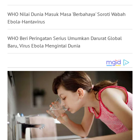
WN
WHO Nilai Dunia Masuk Masa 'Berbahaya' Soroti Wabah
SERAMBI
Ebola-Hantavirus
WN
WHO Beri Peringatan Serius Umumkan Darurat Global
JAMBI
Baru, Virus Ebola Mengintai Dunia
WN
SULTRA
WN
NTB
WN
SULTENG
WN
SULBAR