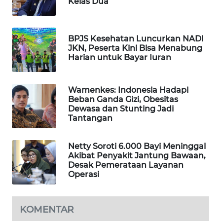
Kelas Dua
WAHANA
SPORT
BPJS Kesehatan Luncurkan NADI
JKN, Peserta Kini Bisa Menabung
WAHANA
Harian untuk Bayar Iuran
UMKM
WAHANA
Wamenkes: Indonesia Hadapi
SELEB
Beban Ganda Gizi, Obesitas
Dewasa dan Stunting Jadi
Tantangan
WAHANA
PERSONA
Netty Soroti 6.000 Bayi Meninggal
Akibat Penyakit Jantung Bawaan,
WAHANA
Desak Pemerataan Layanan
OTOMOTIF
Operasi
WAHANA
HEALTH
KOMENTAR