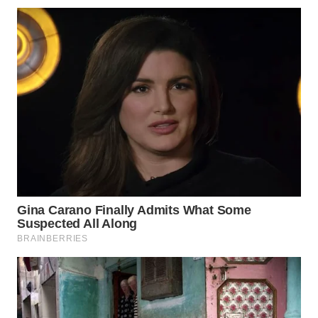
WN
NUSANTARA
WN
JOGJA
WN
JATIM
WN
BALI
WN
KALBAR
WN
KALTENG