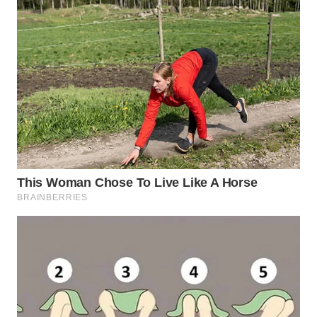
TAPANULI
TENGAH
WN DELI
SERDANG
WN
TEBING
TINGGI
WN
PAKPAK
WN
KARAWANG
WN
BEKASI