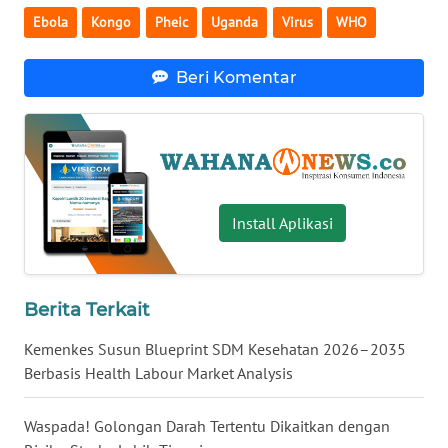
Ebola
Kongo
Pheic
Uganda
Virus
WHO
KARIR
Beri Komentar
DISCLAIMER
Wahana
News
Regional
Install Aplikasi
WN
SUMUT
Berita Terkait
WN
JAKARTA
Kemenkes Susun Blueprint SDM Kesehatan 2026–2035
Berbasis Health Labour Market Analysis
WN
JABAR
Waspada! Golongan Darah Tertentu Dikaitkan dengan