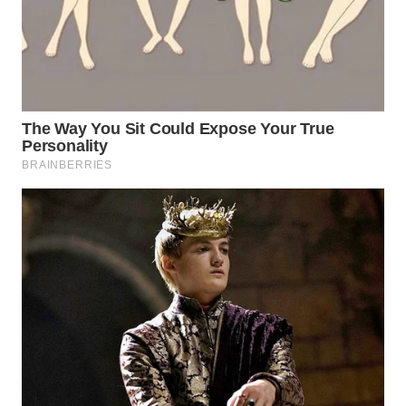
WN
BOGOR
WN
DEPOK
WN
TAPANULI
UTARA
WN
SAMOSIR
WN
PADANG
LAWAS