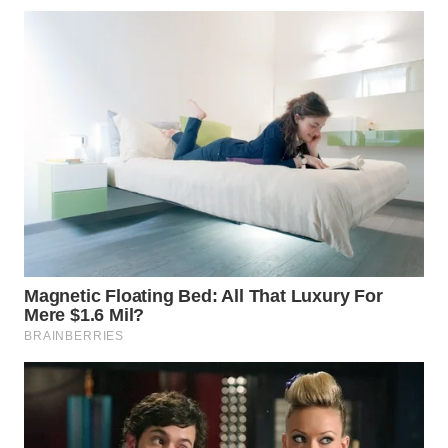
WN
INDRAMAYU
WN
KUNINGAN
WN
MAJALENGKA
WN
SUBANG
WN
SUKABUMI
WN
PURWAKARTA