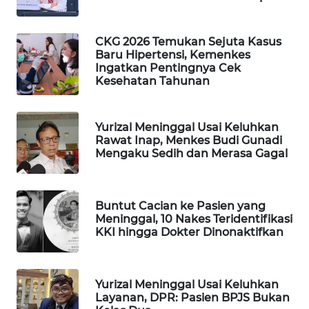
WAHANA
LISTRIK
CKG 2026 Temukan Sejuta Kasus
Baru Hipertensi, Kemenkes
Ingatkan Pentingnya Cek
WAHANA
Kesehatan Tahunan
TRAVEL
WAHANA
Yurizal Meninggal Usai Keluhkan
TV
Rawat Inap, Menkes Budi Gunadi
Mengaku Sedih dan Merasa Gagal
WAHANANEWS
ID
Buntut Cacian ke Pasien yang
Meninggal, 10 Nakes Teridentifikasi
WAHANANEWS
KKI hingga Dokter Dinonaktifkan
CO ID
WAHANANEWS
Yurizal Meninggal Usai Keluhkan
NET
Layanan, DPR: Pasien BPJS Bukan