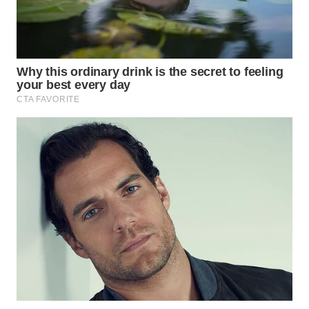
WN
MALUKU
WN
MALUT
WN
DAIRI
WN
DANAU
TOBA
WN
NIAS
WN
LANGKAT