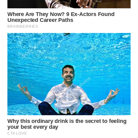
WN
SUMEDANG
WN
CIANJUR
WN
KEPULAUAN
SERIBU
WN
TANGERANG
WN
BINJAI
WN
CIREBON