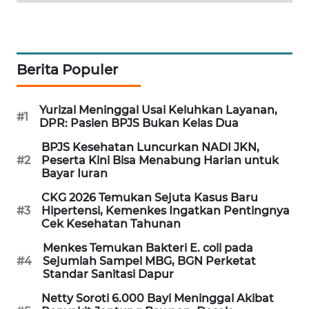
WAHANA
DESA
WISATA
Berita Populer
LAPAK
WAHANA
Yurizal Meninggal Usai Keluhkan Layanan,
#1
DPR: Pasien BPJS Bukan Kelas Dua
Wahana
Network
BPJS Kesehatan Luncurkan NADI JKN,
#2
Peserta Kini Bisa Menabung Harian untuk
Bayar Iuran
KONSUMEN
LISTRIK
CKG 2026 Temukan Sejuta Kasus Baru
#3
Hipertensi, Kemenkes Ingatkan Pentingnya
Cek Kesehatan Tahunan
MASYARAKAT
KELISTRIKAN
Menkes Temukan Bakteri E. coli pada
#4
Sejumlah Sampel MBG, BGN Perketat
Standar Sanitasi Dapur
WALINKI
ID
Netty Soroti 6.000 Bayi Meninggal Akibat