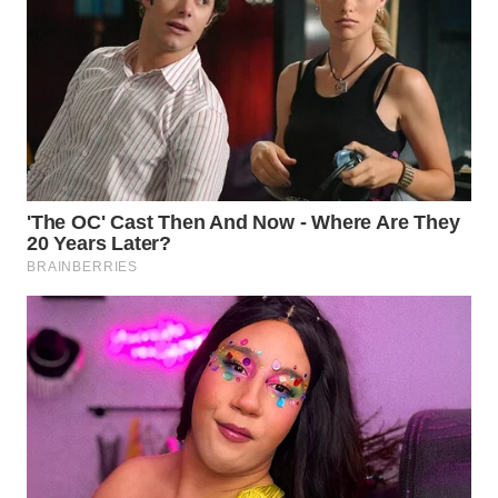
WN
PRIANGAN
TIMUR
WN
SEMARANG
WN
SOLO
WN
BOROBUDUR
WN
MADURA
WN
SURABAYA