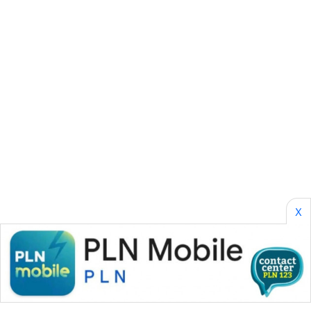
SONYA
ASA
NEWS
X