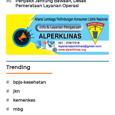
#5
Penyakit Jantung Bawaan, Desak
Pemerataan Layanan Operasi
MAWAKA
ID
MARTABAT
NET
PLN
WATCH
MKLI
Trending
LPKKI
#
bpjs-kesehatan
#
jkn
LKKI
#
kemenkes
KOPEKLIN
#
mbg