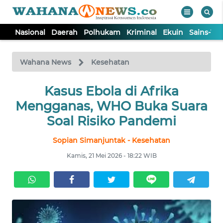
Nasional
Daerah
Polhukam
Kriminal
Ekuin
Sains-Te
WAHANA
Tutup
TV
Wahana News
Kesehatan
NASIONAL
Kasus Ebola di Afrika
Mengganas, WHO Buka Suara
DAERAH
Soal Risiko Pandemi
Sopian Simanjuntak - Kesehatan
POLHUKAM
Kamis, 21 Mei 2026 - 18:22 WIB
KRIMINAL
EKUIN