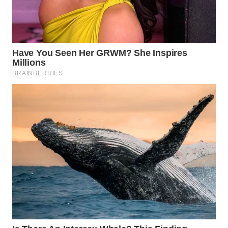
WN
NATUNA
WN
BINTAN
WN
MANDALIKA
WN
LIKUPANG
WN
LABUANBAJO
WN
BORNEO