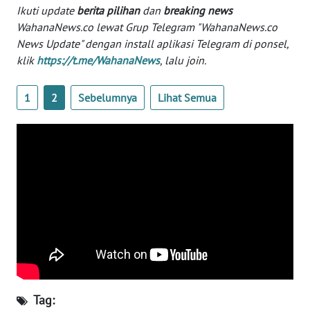
Informasi
Ikuti update
berita pilihan
dan
breaking news
WahanaNews.co lewat Grup Telegram "WahanaNews.co
INDEKS
News Update" dengan install aplikasi Telegram di ponsel,
BERITA
klik
https://t.me/WahanaNews
, lalu join.
KONTAK
1
2
Sebelumnya
Lihat Semua
KAMI
INFO
IKLAN
TENTANG
KAMI
PEDOMAN
MEDIA
SIBER
Tag:
REDAKSI