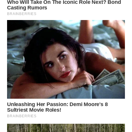
WN
TAPANULI
SELATAN
WN
TANJUNG
LESUNG
WN
KARO
WN
SIMALUNGUN
WN
LABUHANBATU
WN