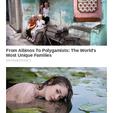
WN
KALTARA
WN
KALSEL
WN
KALTIM
WN
SULSEL
WN
GORONTALO
WN
SULUT