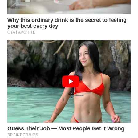
WN
BABEL
WN
SUMBAR
WN
SUMSEL
WN
BENGKULU
WN
LAMPUNG
WN
JATENG