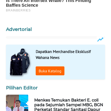
Wahana
Media
Group
WAHANA
Advertorial
NEWS
WAHANA
TANI
Dapatkan Merchandise Eksklusif
Wahana News
WAHANA
ADVOKAT
Buka Katalog
WAHANA
INFRASTRUKTUR
Pilihan Editor
WAHANA
Menkes Temukan Bakteri E. coli
pada Sejumlah Sampel MBG, BGN
KONSUMEN
Perketat Standar Sanitasi Dapur