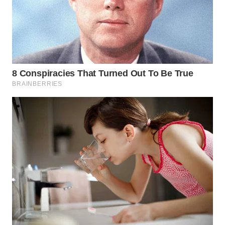
WN
TAPANULI
SELATAN
WN
TANJUNG
LESUNG
WN
KARO
WN
SIMALUNGUN
WN
LABUHANBATU
WN