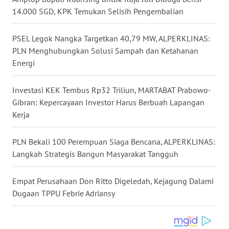
14.000 SGD, KPK Temukan Selisih Pengembalian
WN
NUSANTARA
PSEL Legok Nangka Targetkan 40,79 MW, ALPERKLINAS:
PLN Menghubungkan Solusi Sampah dan Ketahanan
WN
JOGJA
Energi
WN
Investasi KEK Tembus Rp32 Triliun, MARTABAT Prabowo-
JATIM
Gibran: Kepercayaan Investor Harus Berbuah Lapangan
Kerja
WN
BALI
PLN Bekali 100 Perempuan Siaga Bencana, ALPERKLINAS:
Langkah Strategis Bangun Masyarakat Tangguh
WN
KALBAR
Empat Perusahaan Don Ritto Digeledah, Kejagung Dalami
Dugaan TPPU Febrie Adriansy
WN
KALTENG