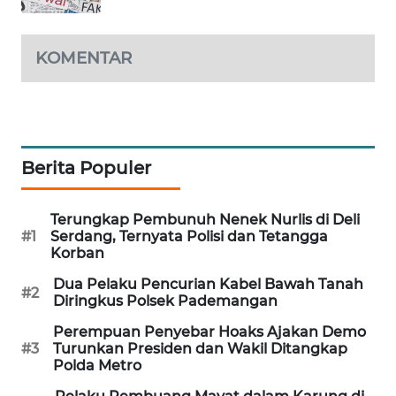
MAWAKA
ID
KOMENTAR
MARTABAT
NET
PLN
Berita Populer
WATCH
Terungkap Pembunuh Nenek Nurlis di Deli
MKLI
#1
Serdang, Ternyata Polisi dan Tetangga
Korban
LPKKI
Dua Pelaku Pencurian Kabel Bawah Tanah
#2
Diringkus Polsek Pademangan
LKKI
Perempuan Penyebar Hoaks Ajakan Demo
#3
Turunkan Presiden dan Wakil Ditangkap
Polda Metro
KOPEKLIN