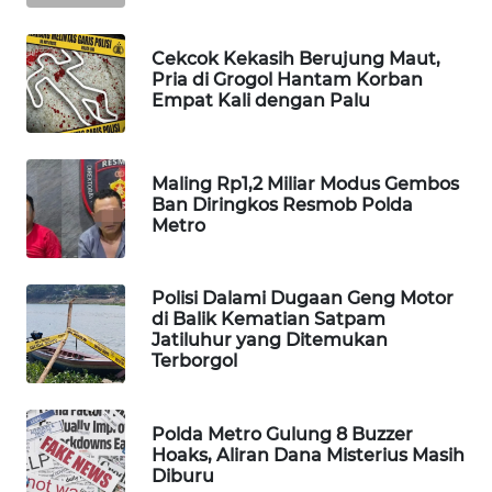
WAHANA
DESA
Cekcok Kekasih Berujung Maut,
WISATA
Pria di Grogol Hantam Korban
Empat Kali dengan Palu
LAPAK
WAHANA
Maling Rp1,2 Miliar Modus Gembos
Ban Diringkos Resmob Polda
Wahana
Metro
Network
KONSUMEN
Polisi Dalami Dugaan Geng Motor
LISTRIK
di Balik Kematian Satpam
Jatiluhur yang Ditemukan
Terborgol
MASYARAKAT
KELISTRIKAN
Polda Metro Gulung 8 Buzzer
WALINKI
Hoaks, Aliran Dana Misterius Masih
ID
Diburu