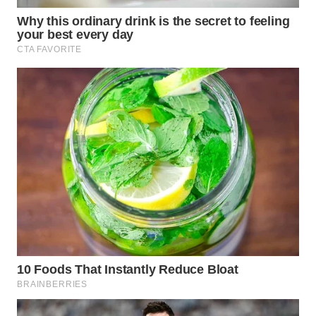
TAPANULI
TENGAH
WN DELI
SERDANG
WN
TEBING
TINGGI
WN
PAKPAK
WN
KARAWANG
WN
BEKASI