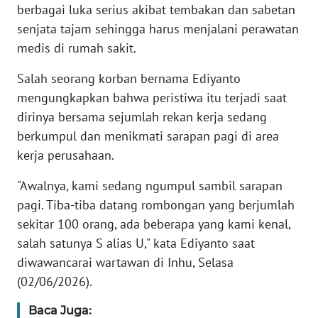
berbagai luka serius akibat tembakan dan sabetan
senjata tajam sehingga harus menjalani perawatan
KARIR
medis di rumah sakit.
DISCLAIMER
Salah seorang korban bernama Ediyanto
mengungkapkan bahwa peristiwa itu terjadi saat
Wahana
dirinya bersama sejumlah rekan kerja sedang
News
berkumpul dan menikmati sarapan pagi di area
Regional
kerja perusahaan.
WN
"Awalnya, kami sedang ngumpul sambil sarapan
SUMUT
pagi. Tiba-tiba datang rombongan yang berjumlah
sekitar 100 orang, ada beberapa yang kami kenal,
WN
JAKARTA
salah satunya S alias U," kata Ediyanto saat
diwawancarai wartawan di Inhu, Selasa
WN
(02/06/2026).
JABAR
Baca Juga: