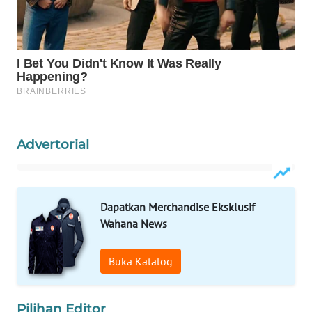
WAHANA
LISTRIK
WAHANA
TRAVEL
WAHANA
TV
Advertorial
WAHANANEWS
ID
Dapatkan Merchandise Eksklusif
Wahana News
WAHANANEWS
CO ID
Buka Katalog
WAHANANEWS
NET
Pilihan Editor