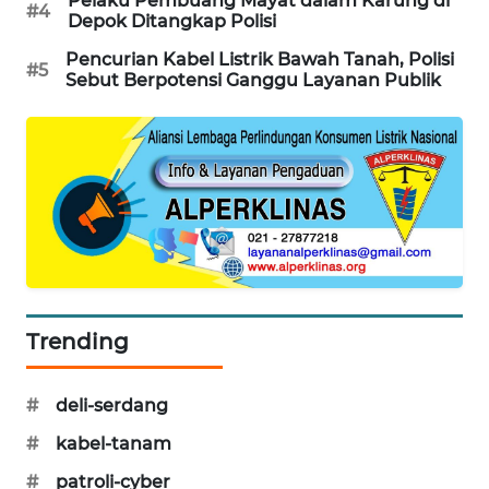
Pelaku Pembuang Mayat dalam Karung di
#4
Depok Ditangkap Polisi
PORTAL
KONSUMEN
Pencurian Kabel Listrik Bawah Tanah, Polisi
#5
Sebut Berpotensi Ganggu Layanan Publik
FORWAMKI
ALPERKLINAS
FORJASIDA
TAMBANG
NEWS
Trending
SITUNGIR
NEWS
#
deli-serdang
SIDIKALANG
#
kabel-tanam
NEWS
#
patroli-cyber