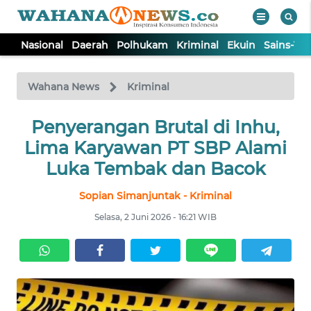
Nasional
Daerah
Polhukam
Kriminal
Ekuin
Sains-Te
WAHANA
Tutup
TV
Wahana News
Kriminal
NASIONAL
Penyerangan Brutal di Inhu,
Lima Karyawan PT SBP Alami
DAERAH
Luka Tembak dan Bacok
Sopian Simanjuntak - Kriminal
POLHUKAM
Selasa, 2 Juni 2026 - 16:21 WIB
KRIMINAL
EKUIN