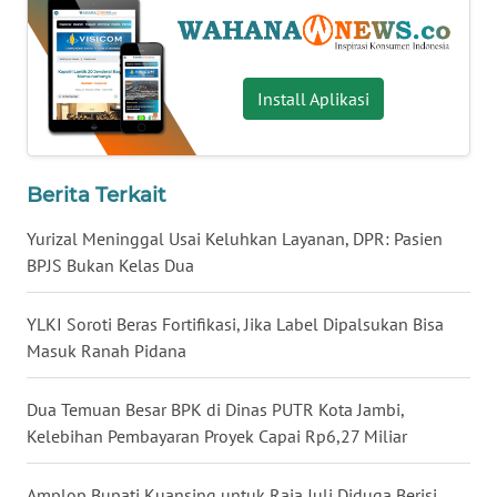
WN
BABEL
Install Aplikasi
WN
SUMBAR
Berita Terkait
WN
SUMSEL
Yurizal Meninggal Usai Keluhkan Layanan, DPR: Pasien
BPJS Bukan Kelas Dua
WN
BENGKULU
YLKI Soroti Beras Fortifikasi, Jika Label Dipalsukan Bisa
Masuk Ranah Pidana
WN
LAMPUNG
Dua Temuan Besar BPK di Dinas PUTR Kota Jambi,
Kelebihan Pembayaran Proyek Capai Rp6,27 Miliar
WN
JATENG
Amplop Bupati Kuansing untuk Raja Juli Diduga Berisi