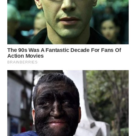
WN
SUMEDANG
WN
CIANJUR
WN
KEPULAUAN
SERIBU
WN
TANGERANG
WN
BINJAI
WN
CIREBON