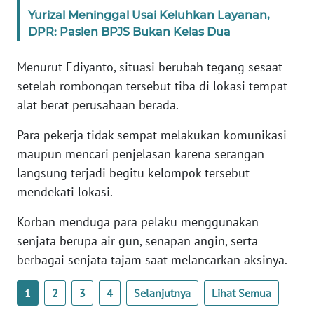
WN
Yurizal Meninggal Usai Keluhkan Layanan,
BANTEN
DPR: Pasien BPJS Bukan Kelas Dua
WN
Menurut Ediyanto, situasi berubah tegang sesaat
NTT
setelah rombongan tersebut tiba di lokasi tempat
alat berat perusahaan berada.
WN
KEPRI
Para pekerja tidak sempat melakukan komunikasi
maupun mencari penjelasan karena serangan
WN
langsung terjadi begitu kelompok tersebut
PAPUA
mendekati lokasi.
WN
Korban menduga para pelaku menggunakan
PAPUA
senjata berupa air gun, senapan angin, serta
BARAT
berbagai senjata tajam saat melancarkan aksinya.
WN
1
2
3
4
Selanjutnya
Lihat Semua
RIAU