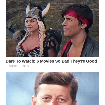
WN
MALUKU
WN
MALUT
WN
DAIRI
WN
DANAU
TOBA
WN
NIAS
WN
LANGKAT