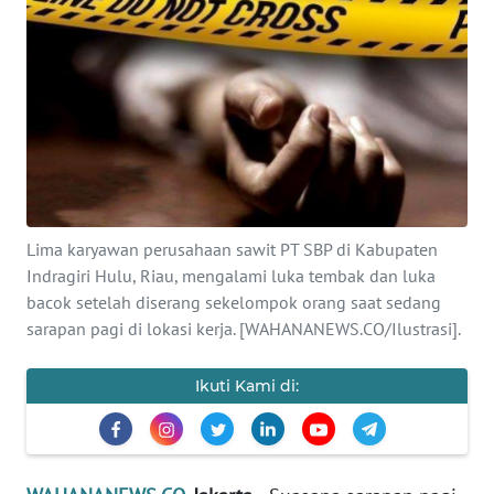
SAINS-TEKNO
KESEHATAN
INTERNASIONAL
SERBA-SERBI
Lima karyawan perusahaan sawit PT SBP di Kabupaten
PENDIDIKAN
Indragiri Hulu, Riau, mengalami luka tembak dan luka
bacok setelah diserang sekelompok orang saat sedang
OLAHRAGA
sarapan pagi di lokasi kerja. [WAHANANEWS.CO/Ilustrasi].
OPINI
Ikuti Kami di:
EDITORIAL