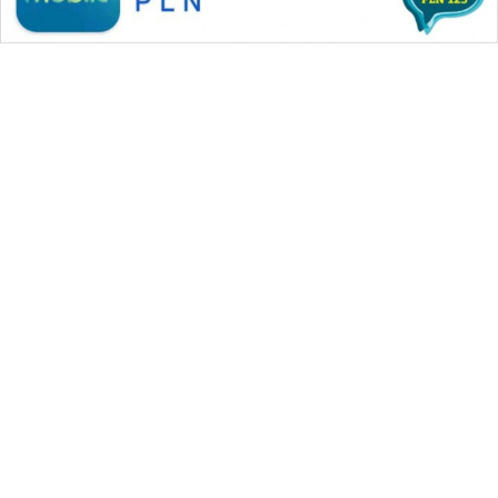
WAHANA MEDIA GROUP
|
|
|
WAHANA NEWS co
WAHANA TANI
WAHANA ADVOKAT
|
|
WAHANA INFRASTRUKTUR
WAHANA KONSUMEN
|
|
|
WAHANA LISTRIK
WAHANA TRAVEL
WAHANA TV
|
|
|
WAHANANEWS id
WAHANANEWS CO ID
WAHANANEWS NET
|
|
|
WAHANA SPORT ID
Wahana UMKM
Wahana Seleb
|
|
|
Wahana Persona
Wahana Otomotif
Wahana Health
|
Wahana Desa Wisata
Lapak Wahana