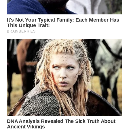
WN
INDRAMAYU
WN
KUNINGAN
WN
MAJALENGKA
WN
SUBANG
WN
SUKABUMI
WN
PURWAKARTA