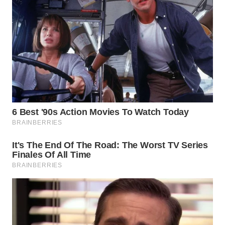
WN
NATUNA
WN
BINTAN
WN
MANDALIKA
WN
LIKUPANG
WN
LABUANBAJO
WN
BORNEO