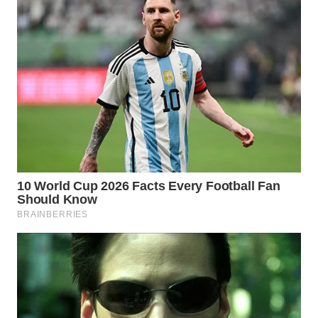
WN
BOGOR
WN
DEPOK
WN
TAPANULI
UTARA
WN
SAMOSIR
WN
PADANG
LAWAS