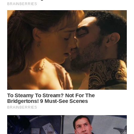
WN
PRIANGAN
TIMUR
WN
SEMARANG
WN
SOLO
WN
BOROBUDUR
WN
MADURA
WN
SURABAYA