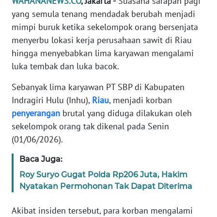
WAHANANEWS.CO
, Jakarta -
Suasana sarapan pagi
Informasi
yang semula tenang mendadak berubah menjadi
INDEKS
mimpi buruk ketika sekelompok orang bersenjata
BERITA
menyerbu lokasi kerja perusahaan sawit di Riau
hingga menyebabkan lima karyawan mengalami
KONTAK
luka tembak dan luka bacok.
KAMI
Sebanyak lima karyawan PT SBP di Kabupaten
INFO
Indragiri Hulu (Inhu),
Riau
, menjadi korban
IKLAN
penyerangan
brutal yang diduga dilakukan oleh
sekelompok orang tak dikenal pada Senin
TENTANG
(01/06/2026).
KAMI
Baca Juga:
PEDOMAN
Roy Suryo Gugat Polda Rp206 Juta, Hakim
MEDIA
Nyatakan Permohonan Tak Dapat Diterima
SIBER
Akibat insiden tersebut, para korban mengalami
REDAKSI