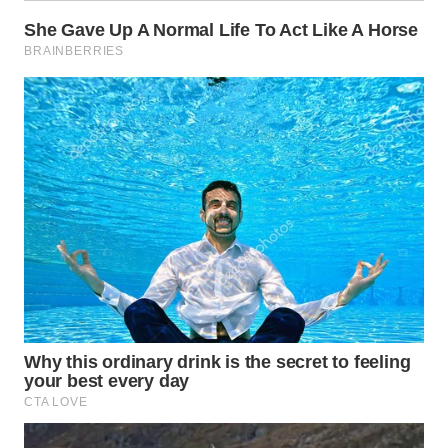
WN
KALTARA
WN
KALSEL
WN
KALTIM
WN
SULSEL
WN
GORONTALO
WN
SULUT