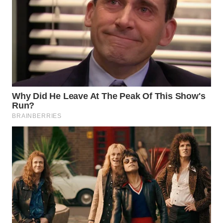
Wahana
Media
Group
WAHANA
NEWS
WAHANA
TANI
WAHANA
ADVOKAT
WAHANA
INFRASTRUKTUR
WAHANA
KONSUMEN