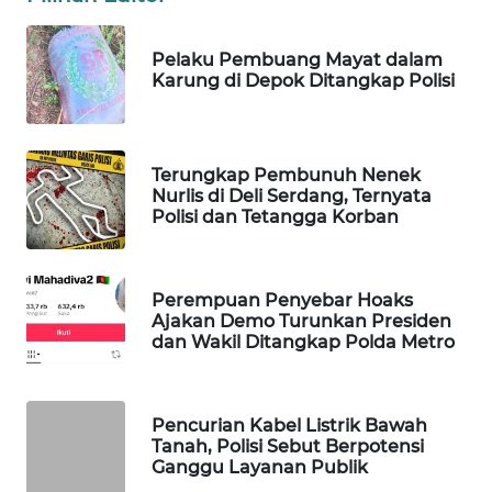
WAHANA
SPORT
Pelaku Pembuang Mayat dalam
Karung di Depok Ditangkap Polisi
WAHANA
UMKM
Terungkap Pembunuh Nenek
WAHANA
Nurlis di Deli Serdang, Ternyata
SELEB
Polisi dan Tetangga Korban
WAHANA
PERSONA
Perempuan Penyebar Hoaks
Ajakan Demo Turunkan Presiden
dan Wakil Ditangkap Polda Metro
WAHANA
OTOMOTIF
Pencurian Kabel Listrik Bawah
WAHANA
Tanah, Polisi Sebut Berpotensi
HEALTH
Ganggu Layanan Publik