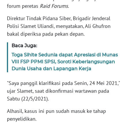
Informasi
forum peretas
Raid Forums
.
INDEKS
Direktur Tindak Pidana Siber, Brigadir Jenderal
BERITA
Polisi Slamet Uliandi, menyatakan, Ali Ghufron
bakal diperiksa pada pekan depan.
KONTAK
KAMI
Baca Juga:
Toga Sihite Sedunia dapat Apresiasi di Munas
INFO
VIII FSP PPMI SPSI, Soroti Keberlangsungan
IKLAN
Dunia Usaha dan Lapangan Kerja
TENTANG
"Saya panggil klarifikasi pada Senin, 24 Mei 2021,"
KAMI
ujar Slamet, saat dikonfirmasi wartawan pada
Sabtu (22/5/2021).
PEDOMAN
MEDIA
Alhasil, kasus ini pun sudah masuk ke tahap
SIBER
penyelidikan.
REDAKSI