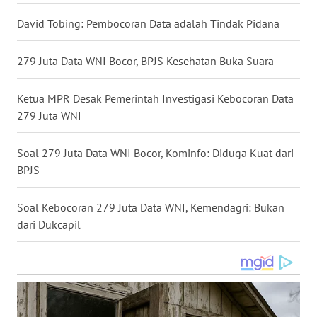
WN
David Tobing: Pembocoran Data adalah Tindak Pidana
BABEL
279 Juta Data WNI Bocor, BPJS Kesehatan Buka Suara
WN
SUMBAR
Ketua MPR Desak Pemerintah Investigasi Kebocoran Data
279 Juta WNI
WN
SUMSEL
Soal 279 Juta Data WNI Bocor, Kominfo: Diduga Kuat dari
BPJS
WN
BENGKULU
Soal Kebocoran 279 Juta Data WNI, Kemendagri: Bukan
dari Dukcapil
WN
LAMPUNG
WN
JATENG