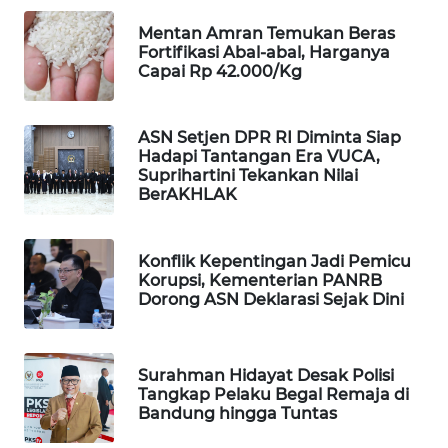
WN
Mentan Amran Temukan Beras
PRIANGAN
Fortifikasi Abal-abal, Harganya
TIMUR
Capai Rp 42.000/Kg
WN
SEMARANG
ASN Setjen DPR RI Diminta Siap
Hadapi Tantangan Era VUCA,
Suprihartini Tekankan Nilai
WN
BerAKHLAK
SOLO
WN
Konflik Kepentingan Jadi Pemicu
BOROBUDUR
Korupsi, Kementerian PANRB
Dorong ASN Deklarasi Sejak Dini
WN
MADURA
Surahman Hidayat Desak Polisi
Tangkap Pelaku Begal Remaja di
WN
Bandung hingga Tuntas
SURABAYA