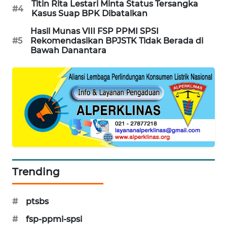
Titin Rita Lestari Minta Status Tersangka
#4
Kasus Suap BPK Dibatalkan
WAHANA
LISTRIK
Hasil Munas VIII FSP PPMI SPSI
#5
Rekomendasikan BPJSTK Tidak Berada di
Bawah Danantara
WAHANA
TRAVEL
WAHANA
TV
WAHANANEWS
ID
WAHANANEWS
Trending
CO ID
#
ptsbs
WAHANANEWS
NET
#
fsp-ppmi-spsi