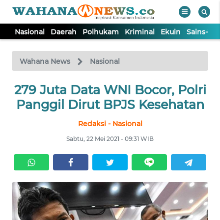
Nasional
Daerah
Polhukam
Kriminal
Ekuin
Sains-Te
WAHANA
Tutup
TV
Wahana News
Nasional
NASIONAL
279 Juta Data WNI Bocor, Polri
Panggil Dirut BPJS Kesehatan
DAERAH
Redaksi - Nasional
Sabtu, 22 Mei 2021 - 09:31 WIB
POLHUKAM
KRIMINAL
EKUIN