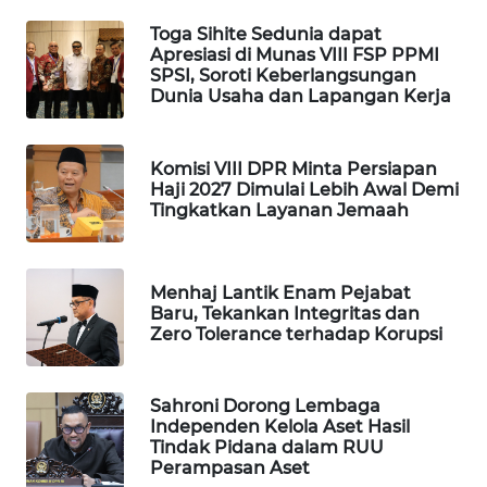
WN
Toga Sihite Sedunia dapat
Apresiasi di Munas VIII FSP PPMI
NATUNA
SPSI, Soroti Keberlangsungan
Dunia Usaha dan Lapangan Kerja
WN
BINTAN
Komisi VIII DPR Minta Persiapan
Haji 2027 Dimulai Lebih Awal Demi
WN
Tingkatkan Layanan Jemaah
MANDALIKA
WN
Menhaj Lantik Enam Pejabat
LIKUPANG
Baru, Tekankan Integritas dan
Zero Tolerance terhadap Korupsi
WN
LABUANBAJO
Sahroni Dorong Lembaga
Independen Kelola Aset Hasil
WN
Tindak Pidana dalam RUU
BORNEO
Perampasan Aset