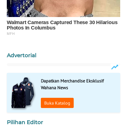
WN
INDRAMAYU
WN
KUNINGAN
WN
MAJALENGKA
Advertorial
WN
SUBANG
Dapatkan Merchandise Eksklusif
Wahana News
WN
SUKABUMI
Buka Katalog
WN
PURWAKARTA
Pilihan Editor