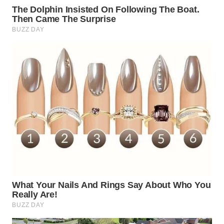
WN
KALTARA
WN
KALSEL
WN
KALTIM
WN
SULSEL
WN
GORONTALO
WN
SULUT