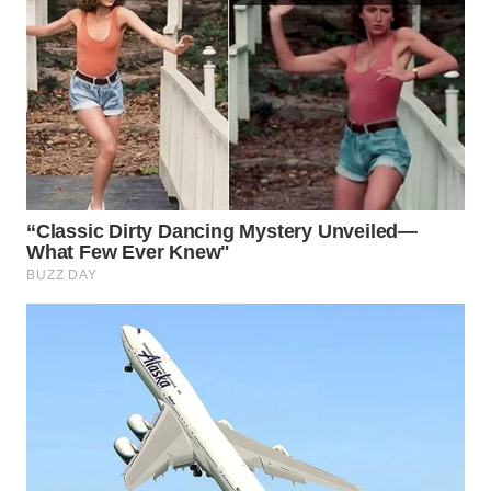
WN
BOGOR
WN
DEPOK
WN
TAPANULI
UTARA
WN
SAMOSIR
WN
PADANG
LAWAS