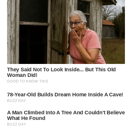
WN
NUSANTARA
WN
JOGJA
WN
JATIM
WN
BALI
WN
KALBAR
WN
KALTENG