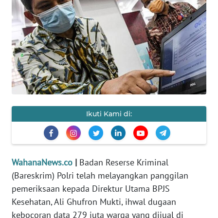
SAINS-TEKNO
KESEHATAN
INTERNASIONAL
SERBA-SERBI
PENDIDIKAN
Ikuti Kami di:
OLAHRAGA
WahanaNews.co
|
Badan Reserse Kriminal
OPINI
(Bareskrim) Polri telah melayangkan panggilan
pemeriksaan kepada Direktur Utama BPJS
EDITORIAL
Kesehatan, Ali Ghufron Mukti, ihwal dugaan
kebocoran data 279 juta warga yang dijual di