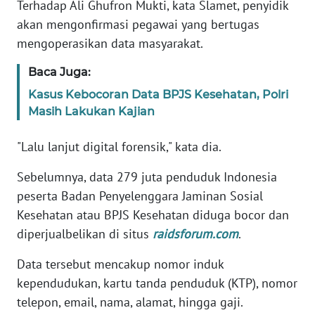
Terhadap Ali Ghufron Mukti, kata Slamet, penyidik
akan mengonfirmasi pegawai yang bertugas
KARIR
mengoperasikan data masyarakat.
DISCLAIMER
Baca Juga:
Kasus Kebocoran Data BPJS Kesehatan, Polri
Wahana
Masih Lakukan Kajian
News
Regional
"Lalu lanjut digital forensik," kata dia.
WN
Sebelumnya, data 279 juta penduduk Indonesia
SUMUT
peserta Badan Penyelenggara Jaminan Sosial
Kesehatan atau BPJS Kesehatan diduga bocor dan
WN
diperjualbelikan di situs
raidsforum.com
.
JAKARTA
Data tersebut mencakup nomor induk
WN
kependudukan, kartu tanda penduduk (KTP), nomor
JABAR
telepon, email, nama, alamat, hingga gaji.