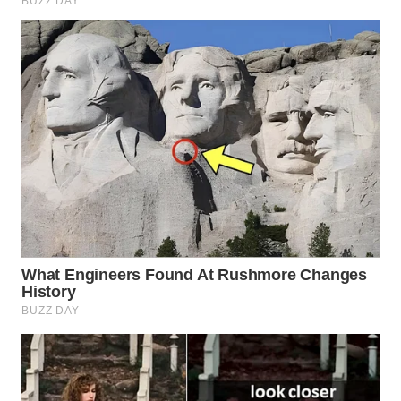
TAPANULI
TENGAH
WN DELI
SERDANG
WN
TEBING
TINGGI
WN
PAKPAK
WN
KARAWANG
WN
BEKASI