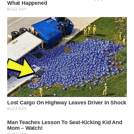
WN
TAPANULI
SELATAN
WN
TANJUNG
LESUNG
WN
KARO
WN
SIMALUNGUN
WN
LABUHANBATU
WN