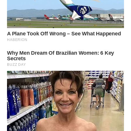
WN
SUMEDANG
WN
CIANJUR
WN
KEPULAUAN
SERIBU
WN
TANGERANG
WN
BINJAI
WN
CIREBON