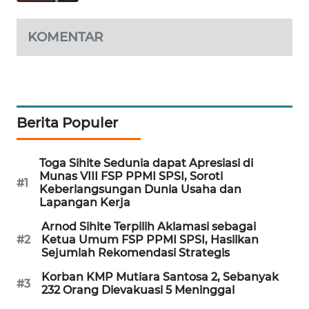
Wahana
Media
KOMENTAR
Group
WAHANA
NEWS
Berita Populer
WAHANA
TANI
Toga Sihite Sedunia dapat Apresiasi di
WAHANA
Munas VIII FSP PPMI SPSI, Soroti
#1
Keberlangsungan Dunia Usaha dan
ADVOKAT
Lapangan Kerja
Arnod Sihite Terpilih Aklamasi sebagai
WAHANA
#2
Ketua Umum FSP PPMI SPSI, Hasilkan
INFRASTRUKTUR
Sejumlah Rekomendasi Strategis
Korban KMP Mutiara Santosa 2, Sebanyak
WAHANA
#3
232 Orang Dievakuasi 5 Meninggal
KONSUMEN