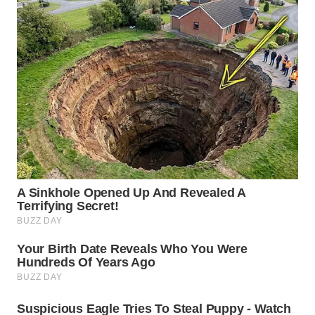
WN
MALUKU
WN
MALUT
WN
DAIRI
WN
DANAU
TOBA
WN
NIAS
WN
LANGKAT