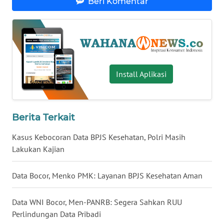
Beri Komentar
WN
SERAMBI
WN
JAMBI
Install Aplikasi
WN
SULTRA
Berita Terkait
WN
Kasus Kebocoran Data BPJS Kesehatan, Polri Masih
NTB
Lakukan Kajian
WN
Data Bocor, Menko PMK: Layanan BPJS Kesehatan Aman
SULTENG
Data WNI Bocor, Men-PANRB: Segera Sahkan RUU
WN
SULBAR
Perlindungan Data Pribadi