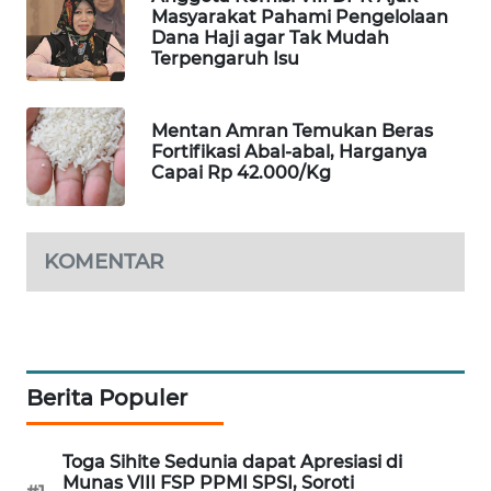
Masyarakat Pahami Pengelolaan
WAHANA
Dana Haji agar Tak Mudah
SPORT
Terpengaruh Isu
WAHANA
Mentan Amran Temukan Beras
UMKM
Fortifikasi Abal-abal, Harganya
Capai Rp 42.000/Kg
WAHANA
SELEB
KOMENTAR
WAHANA
PERSONA
WAHANA
OTOMOTIF
Berita Populer
WAHANA
HEALTH
Toga Sihite Sedunia dapat Apresiasi di
Munas VIII FSP PPMI SPSI, Soroti