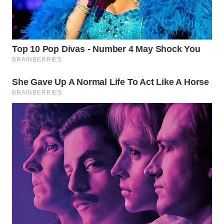
WN
SUMEDANG
WN
CIANJUR
WN
KEPULAUAN
SERIBU
WN
TANGERANG
WN
BINJAI
WN
CIREBON