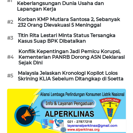
#1
Keberlangsungan Dunia Usaha dan
WAHANA
Lapangan Kerja
DESA
WISATA
Korban KMP Mutiara Santosa 2, Sebanyak
#2
232 Orang Dievakuasi 5 Meninggal
LAPAK
Titin Rita Lestari Minta Status Tersangka
#3
WAHANA
Kasus Suap BPK Dibatalkan
Konflik Kepentingan Jadi Pemicu Korupsi,
Wahana
#4
Kementerian PANRB Dorong ASN Deklarasi
Network
Sejak Dini
Malaysia Jelaskan Kronologi Kopilot Lolos
#5
KONSUMEN
Skrining KLIA Sebelum Ditangkap di Soetta
LISTRIK
MASYARAKAT
KELISTRIKAN
WALINKI
ID