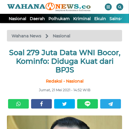
Nasional
Daerah
Polhukam
Kriminal
Ekuin
Sains-Te
WAHANA
Tutup
TV
Wahana News
Nasional
NASIONAL
Soal 279 Juta Data WNI Bocor,
Kominfo: Diduga Kuat dari
DAERAH
BPJS
Redaksi - Nasional
POLHUKAM
Jumat, 21 Mei 2021 - 14:52 WIB
KRIMINAL
EKUIN