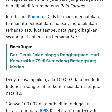
Informasi
dan dijual di forum peretas
Raid Forums
.
INDEKS
Juru bicara
Kominfo
, Dedy Permadi, mengatakan,
BERITA
temuan itu berasal dari analisa yang dilakukan
terhadap satu juta sampel data yang dibagikan
KONTAK
secara gratis oleh akun bernama
Kotz
.
KAMI
Baca Juga:
INFO
Dari Gerak Jalan hingga Penghargaan, Hari
IKLAN
Koperasi ke-79 di Sumedang Berlangsung
Meriah
TENTANG
KAMI
Dedy menyampaikan, ada 100.002 data penduduk
Indonesia yang telah terkonfirmasi dari satu juta
PEDOMAN
MEDIA
data itu.
SIBER
"Bahwa 100.002 data pribadi ini diduga kuat
berasal dari data
BPJS
Kesehatan," ujar Dedy di
REDAKSI