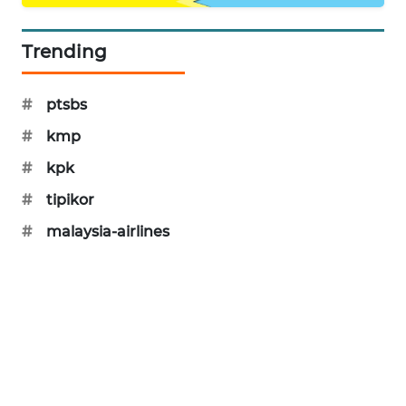
MAWAKA
Trending
ID
MARTABAT
#
ptsbs
NET
#
kmp
PLN
#
kpk
WATCH
#
tipikor
#
malaysia-airlines
MKLI
LPKKI
LKKI
KOPEKLIN