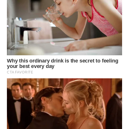
TAPANULI
TENGAH
WN DELI
SERDANG
WN
TEBING
TINGGI
WN
PAKPAK
WN
KARAWANG
WN
BEKASI