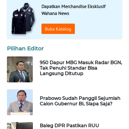
Dapatkan Merchandise Eksklusif
Wahana
Media
Wahana News
Group
Buka Katalog
WAHANA
NEWS
Pilihan Editor
WAHANA
TANI
950 Dapur MBG Masuk Radar BGN,
Tak Penuhi Standar Bisa
WAHANA
Langsung Ditutup
ADVOKAT
WAHANA
Prabowo Sudah Panggil Sejumlah
INFRASTRUKTUR
Calon Gubernur BI, Siapa Saja?
WAHANA
KONSUMEN
Baleg DPR Pastikan RUU