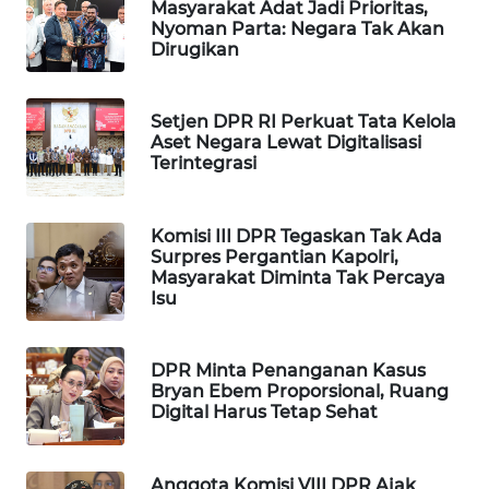
Masyarakat Adat Jadi Prioritas,
Nyoman Parta: Negara Tak Akan
WAHANA
Dirugikan
LISTRIK
WAHANA
Setjen DPR RI Perkuat Tata Kelola
TRAVEL
Aset Negara Lewat Digitalisasi
Terintegrasi
WAHANA
TV
Komisi III DPR Tegaskan Tak Ada
Surpres Pergantian Kapolri,
WAHANANEWS
Masyarakat Diminta Tak Percaya
ID
Isu
WAHANANEWS
DPR Minta Penanganan Kasus
CO ID
Bryan Ebem Proporsional, Ruang
Digital Harus Tetap Sehat
WAHANANEWS
NET
Anggota Komisi VIII DPR Ajak