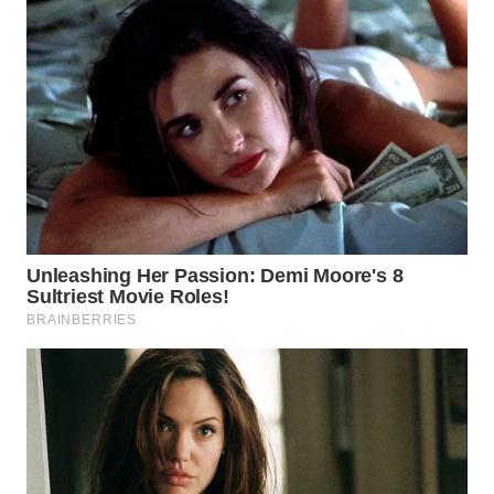
WN
NUSANTARA
WN
JOGJA
WN
JATIM
WN
BALI
WN
KALBAR
WN
KALTENG