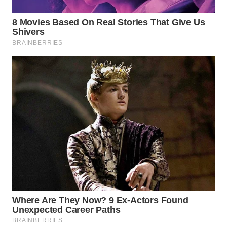
WN
INDRAMAYU
WN
KUNINGAN
WN
MAJALENGKA
WN
SUBANG
WN
SUKABUMI
WN
PURWAKARTA