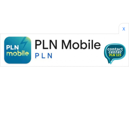
SONYA
ASA
NEWS
X