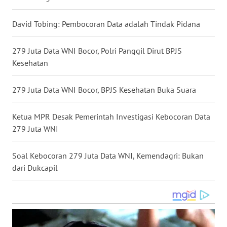
WN
David Tobing: Pembocoran Data adalah Tindak Pidana
BABEL
279 Juta Data WNI Bocor, Polri Panggil Dirut BPJS
WN
Kesehatan
SUMBAR
279 Juta Data WNI Bocor, BPJS Kesehatan Buka Suara
WN
SUMSEL
Ketua MPR Desak Pemerintah Investigasi Kebocoran Data
WN
279 Juta WNI
BENGKULU
Soal Kebocoran 279 Juta Data WNI, Kemendagri: Bukan
WN
dari Dukcapil
LAMPUNG
WN
JATENG