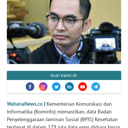
SAINS-TEKNO
KESEHATAN
INTERNASIONAL
SERBA-SERBI
PENDIDIKAN
Ikuti Kami di:
OLAHRAGA
OPINI
WahanaNews.co
|
Kementerian Komunikasi dan
Informatika (Kominfo) memastikan, data Badan
EDITORIAL
Penyelenggaraan Jaminan Sosial (BPJS) Kesehatan
terdapat di dalam 279 juta data yang diduga bocor