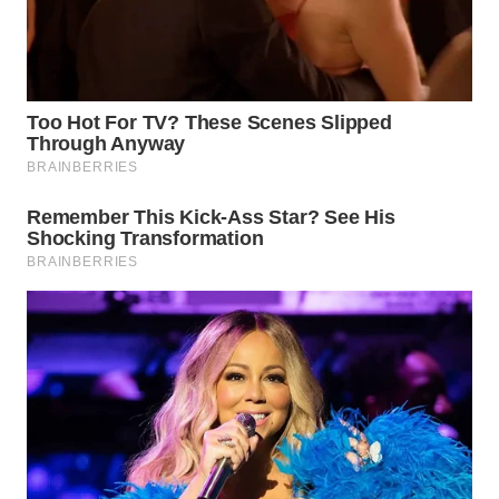
WN
BOGOR
WN
DEPOK
WN
TAPANULI
UTARA
WN
SAMOSIR
WN
PADANG
LAWAS