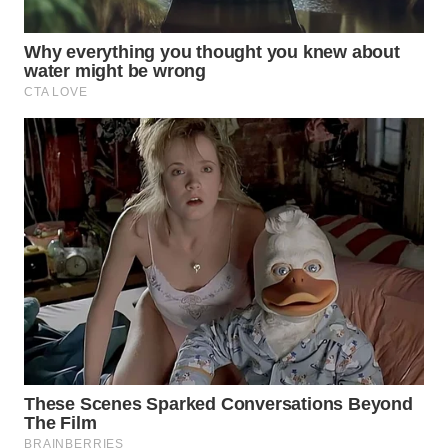
WN
MALUKU
WN
MALUT
WN
DAIRI
WN
DANAU
TOBA
WN
NIAS
WN
LANGKAT