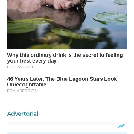
WN
NATUNA
WN
BINTAN
WN
MANDALIKA
WN
LIKUPANG
WN
LABUANBAJO
Advertorial
WN
BORNEO