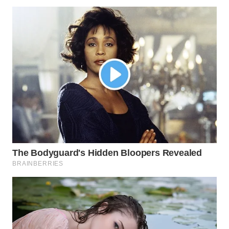
WN
PRIANGAN
TIMUR
WN
SEMARANG
WN
SOLO
WN
BOROBUDUR
WN
MADURA
WN
SURABAYA