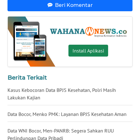
Beri Komentar
WN
SERAMBI
WN
JAMBI
Install Aplikasi
WN
SULTRA
Berita Terkait
WN
NTB
Kasus Kebocoran Data BPJS Kesehatan, Polri Masih
Lakukan Kajian
WN
SULTENG
Data Bocor, Menko PMK: Layanan BPJS Kesehatan Aman
WN
Data WNI Bocor, Men-PANRB: Segera Sahkan RUU
SULBAR
Perlindungan Data Pribadi