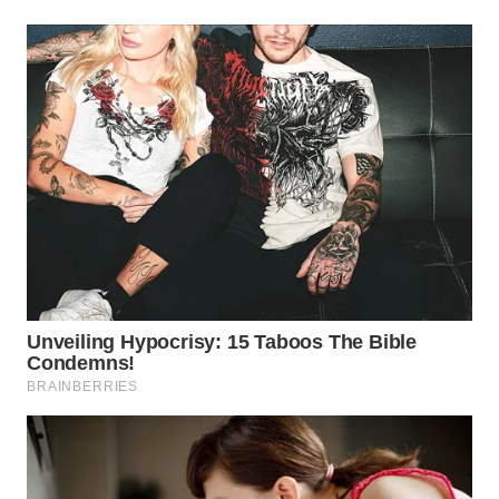
WN
TAPANULI
SELATAN
WN
TANJUNG
LESUNG
WN
KARO
WN
SIMALUNGUN
WN
LABUHANBATU
WN