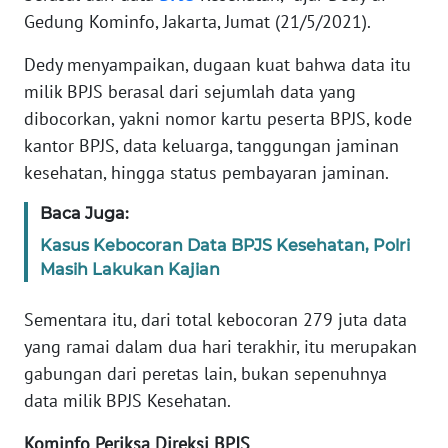
Gedung Kominfo, Jakarta, Jumat (21/5/2021).
KARIR
Dedy menyampaikan, dugaan kuat bahwa data itu
milik BPJS berasal dari sejumlah data yang
DISCLAIMER
dibocorkan, yakni nomor kartu peserta BPJS, kode
kantor BPJS, data keluarga, tanggungan jaminan
Wahana
kesehatan, hingga status pembayaran jaminan.
News
Regional
Baca Juga:
WN
Kasus Kebocoran Data BPJS Kesehatan, Polri
SUMUT
Masih Lakukan Kajian
WN
Sementara itu, dari total kebocoran 279 juta data
JAKARTA
yang ramai dalam dua hari terakhir, itu merupakan
gabungan dari peretas lain, bukan sepenuhnya
WN
data milik BPJS Kesehatan.
JABAR
Kominfo
P
eriksa
D
ireksi BPJS