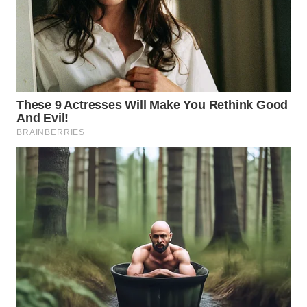
WN
KALTARA
WN
KALSEL
WN
KALTIM
WN
SULSEL
WN
GORONTALO
WN
SULUT