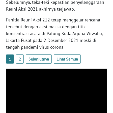
Sebelumnya, teka-teki kepastian penyelenggaraan
WN
Reuni Aksi 2021 akhirnya terjawab.
BANTEN
Panitia Reuni Aksi 212 tetap menggelar rencana
WN
tersebut dengan aksi massa dengan titik
NTT
konsentrasi acara di Patung Kuda Arjuna Wiwaha,
Jakarta Pusat pada 2 Desember 2021 meski di
WN
tengah pandemi virus corona.
KEPRI
1
2
Selanjutnya
Lihat Semua
WN
PAPUA
WN
PAPUA
BARAT
WN
RIAU