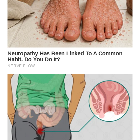
WN
TAPANULI
SELATAN
WN
TANJUNG
LESUNG
WN
KARO
WN
SIMALUNGUN
WN
LABUHANBATU
WN