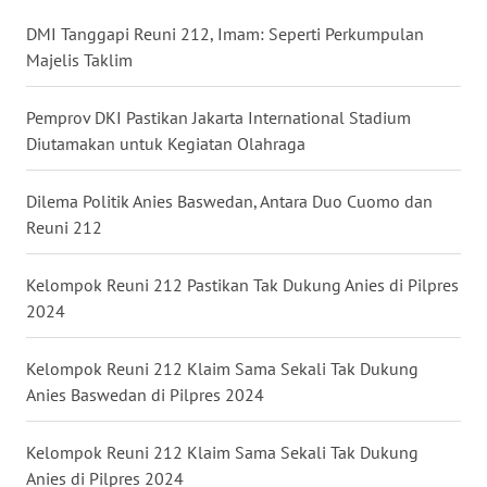
WN
DMI Tanggapi Reuni 212, Imam: Seperti Perkumpulan
BABEL
Majelis Taklim
WN
Pemprov DKI Pastikan Jakarta International Stadium
SUMBAR
Diutamakan untuk Kegiatan Olahraga
WN
Dilema Politik Anies Baswedan, Antara Duo Cuomo dan
SUMSEL
Reuni 212
WN
Kelompok Reuni 212 Pastikan Tak Dukung Anies di Pilpres
BENGKULU
2024
WN
Kelompok Reuni 212 Klaim Sama Sekali Tak Dukung
LAMPUNG
Anies Baswedan di Pilpres 2024
WN
Kelompok Reuni 212 Klaim Sama Sekali Tak Dukung
JATENG
Anies di Pilpres 2024