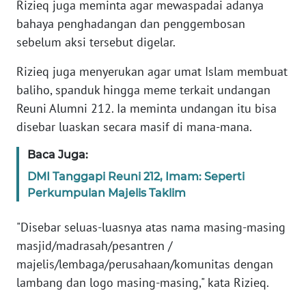
Rizieq juga meminta agar mewaspadai adanya
bahaya penghadangan dan penggembosan
KARIR
sebelum aksi tersebut digelar.
DISCLAIMER
Rizieq juga menyerukan agar umat Islam membuat
baliho, spanduk hingga meme terkait undangan
Wahana
Reuni Alumni 212. Ia meminta undangan itu bisa
News
disebar luaskan secara masif di mana-mana.
Regional
Baca Juga:
WN
DMI Tanggapi Reuni 212, Imam: Seperti
SUMUT
Perkumpulan Majelis Taklim
WN
"Disebar seluas-luasnya atas nama masing-masing
JAKARTA
masjid/madrasah/pesantren /
majelis/lembaga/perusahaan/komunitas dengan
WN
JABAR
lambang dan logo masing-masing," kata Rizieq.