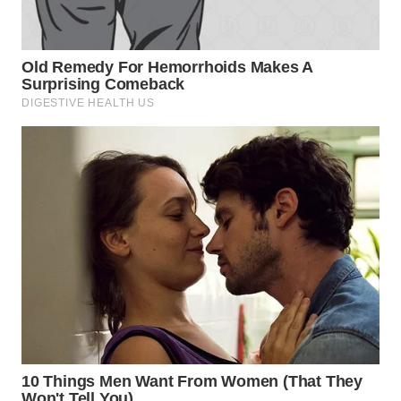
TAPANULI
TENGAH
WN DELI
SERDANG
WN
TEBING
TINGGI
WN
PAKPAK
WN
KARAWANG
WN
BEKASI