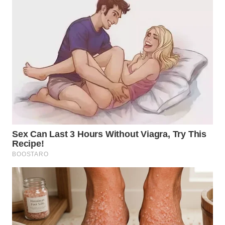
WN
MALUKU
WN
MALUT
WN
DAIRI
WN
DANAU
TOBA
WN
NIAS
WN
LANGKAT