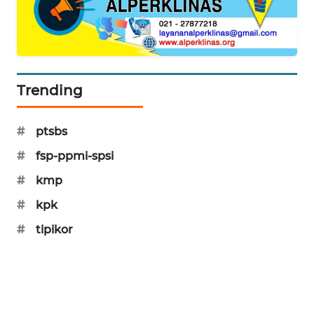
PORTAL
KONSUMEN
FORWAMKI
Trending
ALPERKLINAS
#
ptsbs
FORJASIDA
#
fsp-ppmi-spsi
TAMBANG
#
kmp
NEWS
#
kpk
#
tipikor
SITUNGIR
NEWS
SIDIKALANG
NEWS