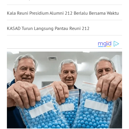
WN
Kala Reuni Presidium Alumni 212 Berlalu Bersama Waktu
NUSANTARA
KASAD Turun Langsung Pantau Reuni 212
WN
JOGJA
WN
JATIM
WN
BALI
WN
KALBAR
WN
KALTENG