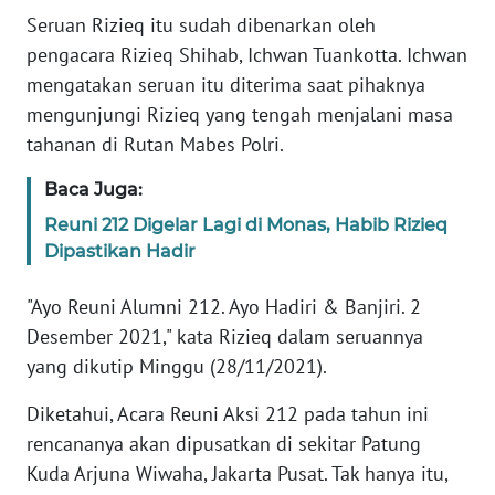
Informasi
Seruan Rizieq itu sudah dibenarkan oleh
pengacara Rizieq Shihab, Ichwan Tuankotta. Ichwan
INDEKS
BERITA
mengatakan seruan itu diterima saat pihaknya
mengunjungi Rizieq yang tengah menjalani masa
KONTAK
tahanan di Rutan Mabes Polri.
KAMI
Baca Juga:
INFO
Reuni 212 Digelar Lagi di Monas, Habib Rizieq
IKLAN
Dipastikan Hadir
TENTANG
"Ayo Reuni Alumni 212. Ayo Hadiri & Banjiri. 2
KAMI
Desember 2021," kata Rizieq dalam seruannya
yang dikutip Minggu (28/11/2021).
PEDOMAN
MEDIA
Diketahui, Acara Reuni Aksi 212 pada tahun ini
SIBER
rencananya akan dipusatkan di sekitar Patung
Kuda Arjuna Wiwaha, Jakarta Pusat. Tak hanya itu,
REDAKSI