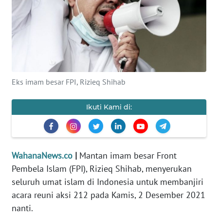
SAINS-TEKNO
KESEHATAN
INTERNASIONAL
Eks imam besar FPI, Rizieq Shihab
SERBA-SERBI
Ikuti Kami di:
PENDIDIKAN
OLAHRAGA
WahanaNews.co
|
Mantan imam besar Front
Pembela Islam (FPI), Rizieq Shihab, menyerukan
OPINI
seluruh umat islam di Indonesia untuk membanjiri
acara reuni aksi 212 pada Kamis, 2 Desember 2021
EDITORIAL
nanti.