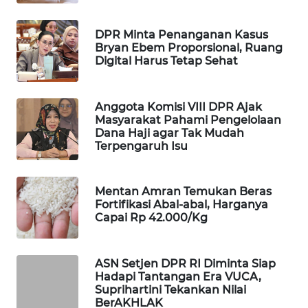
WAHANA
SPORT
DPR Minta Penanganan Kasus
Bryan Ebem Proporsional, Ruang
Digital Harus Tetap Sehat
WAHANA
UMKM
Anggota Komisi VIII DPR Ajak
WAHANA
Masyarakat Pahami Pengelolaan
Dana Haji agar Tak Mudah
SELEB
Terpengaruh Isu
WAHANA
PERSONA
Mentan Amran Temukan Beras
Fortifikasi Abal-abal, Harganya
Capai Rp 42.000/Kg
WAHANA
OTOMOTIF
ASN Setjen DPR RI Diminta Siap
WAHANA
Hadapi Tantangan Era VUCA,
HEALTH
Suprihartini Tekankan Nilai
BerAKHLAK