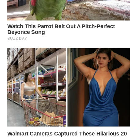
WN
NATUNA
WN
BINTAN
WN
MANDALIKA
WN
LIKUPANG
WN
LABUANBAJO
WN
BORNEO