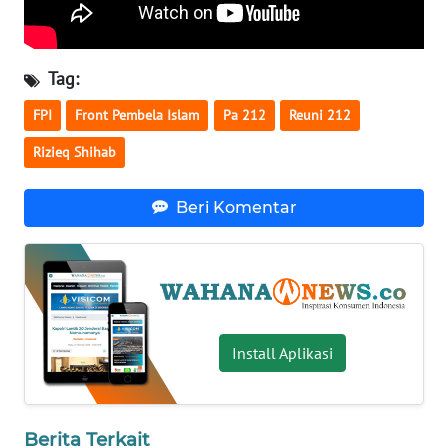
WN
SERAMBI
Tag:
WN
FPI
Front Pembela Islam
Pa 212
Reuni 212
JAMBI
Rizieq Shihab
WN
SULTRA
Beri Komentar
WN
NTB
WN
SULTENG
Install Aplikasi
WN
SULBAR
Berita Terkait