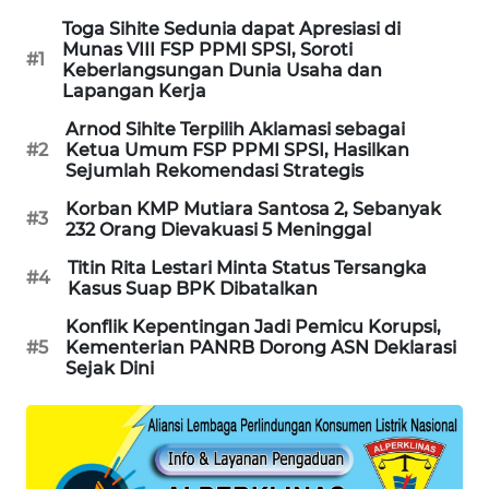
Toga Sihite Sedunia dapat Apresiasi di
MAWAKA
Munas VIII FSP PPMI SPSI, Soroti
#1
ID
Keberlangsungan Dunia Usaha dan
Lapangan Kerja
MARTABAT
Arnod Sihite Terpilih Aklamasi sebagai
NET
#2
Ketua Umum FSP PPMI SPSI, Hasilkan
Sejumlah Rekomendasi Strategis
PLN
Korban KMP Mutiara Santosa 2, Sebanyak
#3
WATCH
232 Orang Dievakuasi 5 Meninggal
Titin Rita Lestari Minta Status Tersangka
#4
MKLI
Kasus Suap BPK Dibatalkan
Konflik Kepentingan Jadi Pemicu Korupsi,
LPKKI
#5
Kementerian PANRB Dorong ASN Deklarasi
Sejak Dini
LKKI
KOPEKLIN