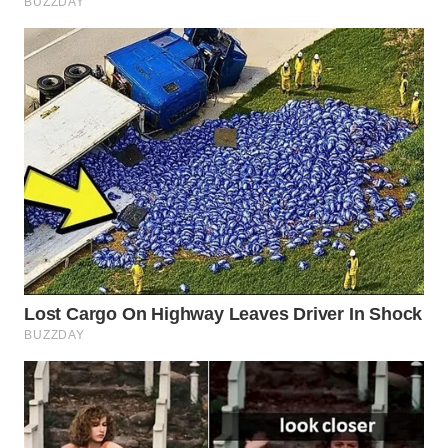
WN
SUMEDANG
WN
CIANJUR
WN
KEPULAUAN
SERIBU
WN
TANGERANG
WN
BINJAI
WN
CIREBON