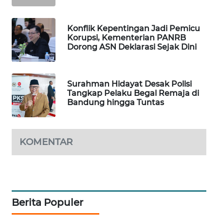
WAHANA
DESA
Konflik Kepentingan Jadi Pemicu
WISATA
Korupsi, Kementerian PANRB
Dorong ASN Deklarasi Sejak Dini
LAPAK
WAHANA
Surahman Hidayat Desak Polisi
Wahana
Tangkap Pelaku Begal Remaja di
Network
Bandung hingga Tuntas
KONSUMEN
LISTRIK
KOMENTAR
MASYARAKAT
KELISTRIKAN
WALINKI
Berita Populer
ID