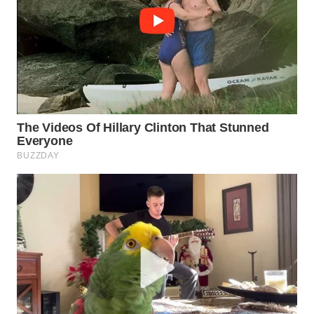
WN
PRIANGAN
TIMUR
WN
SEMARANG
WN
SOLO
WN
BOROBUDUR
WN
MADURA
WN
SURABAYA