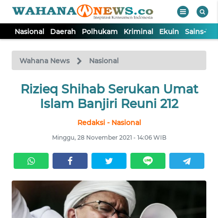
Nasional
Daerah
Polhukam
Kriminal
Ekuin
Sains-Te
WAHANA
Tutup
TV
Wahana News
Nasional
NASIONAL
Rizieq Shihab Serukan Umat
Islam Banjiri Reuni 212
DAERAH
Redaksi - Nasional
Minggu, 28 November 2021 - 14:06 WIB
POLHUKAM
KRIMINAL
EKUIN