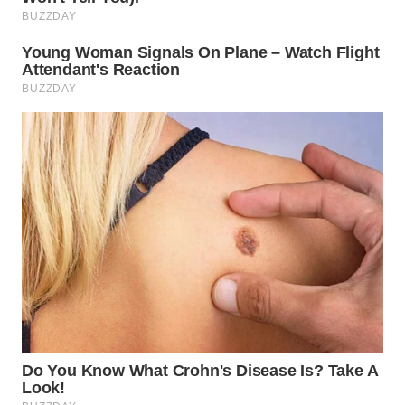
WN
BOGOR
WN
DEPOK
WN
TAPANULI
UTARA
WN
SAMOSIR
WN
PADANG
LAWAS