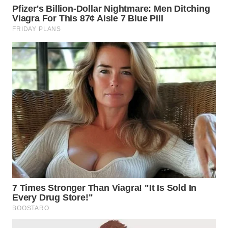
WN
KALTARA
WN
KALSEL
WN
KALTIM
WN
SULSEL
WN
GORONTALO
WN
SULUT