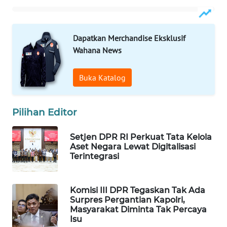
WAHANA
LISTRIK
Dapatkan Merchandise Eksklusif
Wahana News
WAHANA
TRAVEL
Buka Katalog
WAHANA
TV
Pilihan Editor
WAHANANEWS
Setjen DPR RI Perkuat Tata Kelola
ID
Aset Negara Lewat Digitalisasi
Terintegrasi
WAHANANEWS
CO ID
Komisi III DPR Tegaskan Tak Ada
Surpres Pergantian Kapolri,
WAHANANEWS
Masyarakat Diminta Tak Percaya
NET
Isu