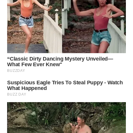
WN
INDRAMAYU
WN
KUNINGAN
WN
MAJALENGKA
WN
SUBANG
WN
SUKABUMI
WN
PURWAKARTA