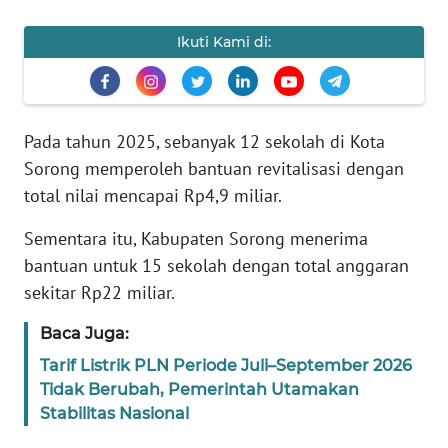
Informasi
Ikuti Kami di:
INDEKS
BERITA
KONTAK
Pada tahun 2025, sebanyak 12 sekolah di Kota
KAMI
Sorong memperoleh bantuan revitalisasi dengan
total nilai mencapai Rp4,9 miliar.
INFO
IKLAN
Sementara itu, Kabupaten Sorong menerima
bantuan untuk 15 sekolah dengan total anggaran
TENTANG
sekitar Rp22 miliar.
KAMI
Baca Juga:
PEDOMAN
Tarif Listrik PLN Periode Juli–September 2026
MEDIA
Tidak Berubah, Pemerintah Utamakan
SIBER
Stabilitas Nasional
REDAKSI