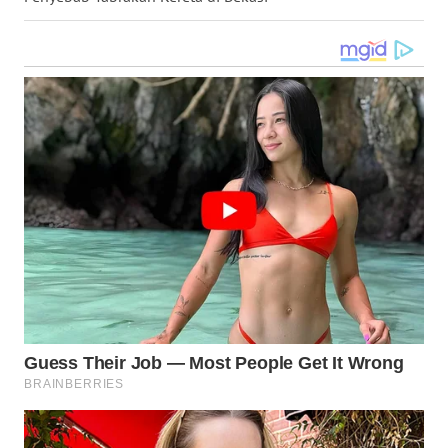
WN
KALTARA
WN
KALSEL
WN
KALTIM
WN
SULSEL
WN
GORONTALO
WN
SULUT