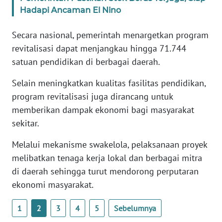
WN
Hadapi Ancaman El Nino
BANTEN
Secara nasional, pemerintah menargetkan program
WN
revitalisasi dapat menjangkau hingga 71.744
NTT
satuan pendidikan di berbagai daerah.
WN
Selain meningkatkan kualitas fasilitas pendidikan,
KEPRI
program revitalisasi juga dirancang untuk
memberikan dampak ekonomi bagi masyarakat
WN
sekitar.
PAPUA
Melalui mekanisme swakelola, pelaksanaan proyek
WN
melibatkan tenaga kerja lokal dan berbagai mitra
PAPUA
di daerah sehingga turut mendorong perputaran
BARAT
ekonomi masyarakat.
WN
1
2
3
4
5
Sebelumnya
RIAU