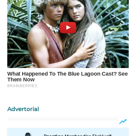
WAHANA
SPORT
WAHANA
UMKM
WAHANA
SELEB
WAHANA
PERSONA
WAHANA
OTOMOTIF
Advertorial
WAHANA
HEALTH