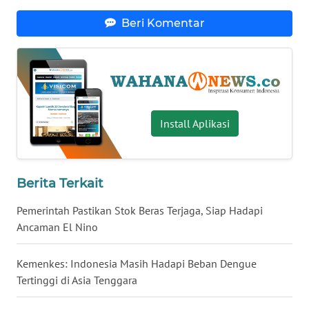
WN
Beri Komentar
BABEL
WN
SUMBAR
WN
Install Aplikasi
SUMSEL
WN
Berita Terkait
BENGKULU
Pemerintah Pastikan Stok Beras Terjaga, Siap Hadapi
WN
Ancaman El Nino
LAMPUNG
Kemenkes: Indonesia Masih Hadapi Beban Dengue
WN
Tertinggi di Asia Tenggara
JATENG