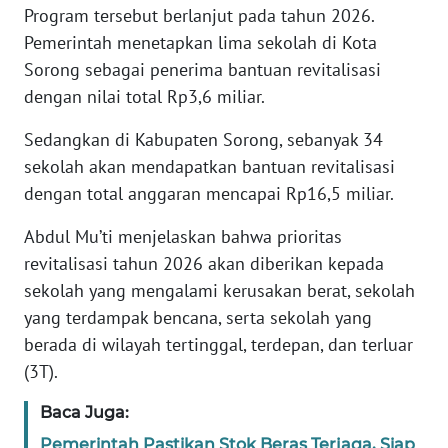
Program tersebut berlanjut pada tahun 2026.
Pemerintah menetapkan lima sekolah di Kota
KARIR
Sorong sebagai penerima bantuan revitalisasi
dengan nilai total Rp3,6 miliar.
DISCLAIMER
Sedangkan di Kabupaten Sorong, sebanyak 34
Wahana
sekolah akan mendapatkan bantuan revitalisasi
News
Regional
dengan total anggaran mencapai Rp16,5 miliar.
Abdul Mu’ti menjelaskan bahwa prioritas
WN
revitalisasi tahun 2026 akan diberikan kepada
SUMUT
sekolah yang mengalami kerusakan berat, sekolah
yang terdampak bencana, serta sekolah yang
WN
JAKARTA
berada di wilayah tertinggal, terdepan, dan terluar
(3T).
WN
JABAR
Baca Juga:
Pemerintah Pastikan Stok Beras Terjaga, Siap