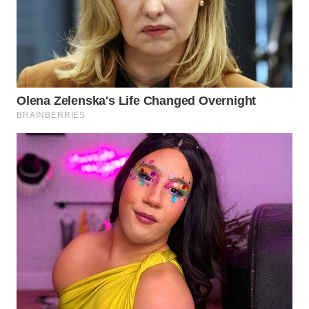
WN
TAPANULI
SELATAN
WN
TANJUNG
LESUNG
WN
KARO
WN
SIMALUNGUN
WN
LABUHANBATU
WN