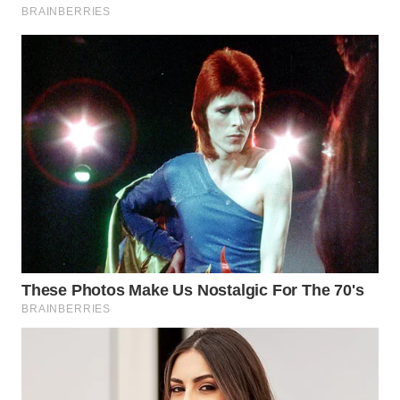
WN
PRIANGAN
TIMUR
WN
SEMARANG
WN
SOLO
WN
BOROBUDUR
WN
MADURA
WN
SURABAYA