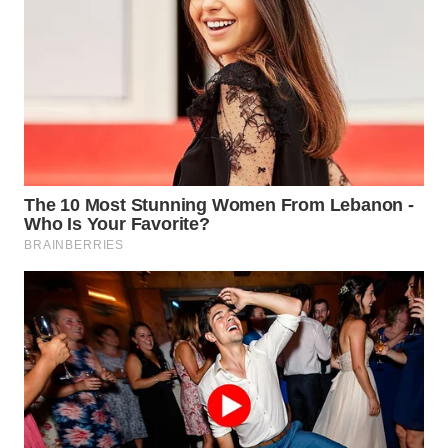
WN
NATUNA
WN
BINTAN
WN
MANDALIKA
WN
LIKUPANG
WN
LABUANBAJO
WN
BORNEO