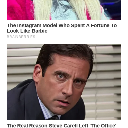
WN
INDRAMAYU
WN
KUNINGAN
WN
MAJALENGKA
WN
SUBANG
WN
SUKABUMI
WN
PURWAKARTA