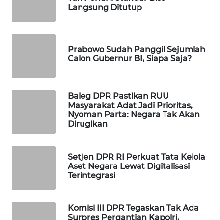
Langsung Ditutup
MAWAKA
ID
Prabowo Sudah Panggil Sejumlah
MARTABAT
Calon Gubernur BI, Siapa Saja?
NET
PLN
Baleg DPR Pastikan RUU
WATCH
Masyarakat Adat Jadi Prioritas,
Nyoman Parta: Negara Tak Akan
Dirugikan
MKLI
LPKKI
Setjen DPR RI Perkuat Tata Kelola
Aset Negara Lewat Digitalisasi
Terintegrasi
LKKI
KOPEKLIN
Komisi III DPR Tegaskan Tak Ada
Surpres Pergantian Kapolri,