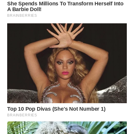
WAHANA
LISTRIK
WAHANA
TRAVEL
WAHANA
TV
WAHANANEWS
ID
WAHANANEWS
CO ID
WAHANANEWS
NET