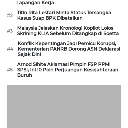
Lapangan Kerja
SIBARAGAS
Titin Rita Lestari Minta Status Tersangka
NEWS
#2
Kasus Suap BPK Dibatalkan
Malaysia Jelaskan Kronologi Kopilot Lolos
METRO
#3
Skrining KLIA Sebelum Ditangkap di Soetta
SIANTAR
NEWS
Konflik Kepentingan Jadi Pemicu Korupsi,
#4
Kementerian PANRB Dorong ASN Deklarasi
Sejak Dini
METRO
MEDAN
Arnod Sihite Aklamasi Pimpin FSP PPMI
NEWS
#5
SPSI, Ini 10 Poin Perjuangan Kesejahteraan
Buruh
METRO
JAKARTA
NEWS
KRT
NEWS