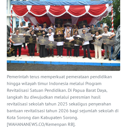
SAINS-TEKNO
KESEHATAN
INTERNASIONAL
SERBA-SERBI
PENDIDIKAN
Pemerintah terus memperkuat pemerataan pendidikan
OLAHRAGA
hingga wilayah timur Indonesia melalui Program
Revitalisasi Satuan Pendidikan. Di Papua Barat Daya,
langkah itu diwujudkan melalui peresmian hasil
OPINI
revitalisasi sekolah tahun 2025 sekaligus penyerahan
bantuan revitalisasi tahun 2026 bagi sejumlah sekolah di
EDITORIAL
Kota Sorong dan Kabupaten Sorong.
[WAHANANEWS.CO/Kemenpan RB].