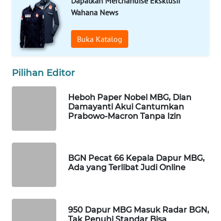
Dapatkan Merchandise Eksklusif
WAHANA
Wahana News
DESA
WISATA
Buka Katalog
LAPAK
WAHANA
Pilihan Editor
Wahana
Heboh Paper Nobel MBG, Dian
Network
Damayanti Akui Cantumkan
Prabowo-Macron Tanpa Izin
KONSUMEN
LISTRIK
BGN Pecat 66 Kepala Dapur MBG,
MASYARAKAT
Ada yang Terlibat Judi Online
KELISTRIKAN
WALINKI
950 Dapur MBG Masuk Radar BGN,
ID
Tak Penuhi Standar Bisa