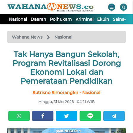
Nasional
Daerah
Polhukam
Kriminal
Ekuin
Sains-Te
WAHANA
Tutup
TV
Wahana News
Nasional
NASIONAL
Tak Hanya Bangun Sekolah,
Program Revitalisasi Dorong
DAERAH
Ekonomi Lokal dan
Pemerataan Pendidikan
POLHUKAM
Sutrisno Simorangkir - Nasional
Minggu, 31 Mei 2026 - 04:21 WIB
KRIMINAL
EKUIN