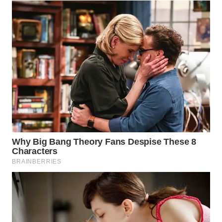
WN
BOGOR
WN
DEPOK
WN
TAPANULI
UTARA
WN
SAMOSIR
WN
PADANG
LAWAS