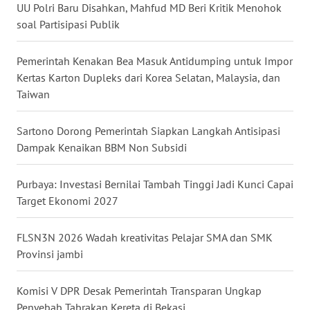
UU Polri Baru Disahkan, Mahfud MD Beri Kritik Menohok
WN
soal Partisipasi Publik
NUSANTARA
Pemerintah Kenakan Bea Masuk Antidumping untuk Impor
WN
Kertas Karton Dupleks dari Korea Selatan, Malaysia, dan
JOGJA
Taiwan
WN
Sartono Dorong Pemerintah Siapkan Langkah Antisipasi
JATIM
Dampak Kenaikan BBM Non Subsidi
WN
Purbaya: Investasi Bernilai Tambah Tinggi Jadi Kunci Capai
BALI
Target Ekonomi 2027
WN
KALBAR
FLSN3N 2026 Wadah kreativitas Pelajar SMA dan SMK
Provinsi jambi
WN
KALTENG
Komisi V DPR Desak Pemerintah Transparan Ungkap
Penyebab Tabrakan Kereta di Bekasi