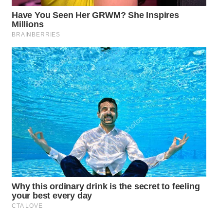
TAPANULI
TENGAH
WN DELI
SERDANG
WN
TEBING
TINGGI
WN
PAKPAK
WN
KARAWANG
WN
BEKASI