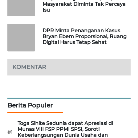
Masyarakat Diminta Tak Percaya
PORTAL
Isu
KONSUMEN
FORWAMKI
DPR Minta Penanganan Kasus
Bryan Ebem Proporsional, Ruang
Digital Harus Tetap Sehat
ALPERKLINAS
FORJASIDA
KOMENTAR
TAMBANG
NEWS
SITUNGIR
Berita Populer
NEWS
Toga Sihite Sedunia dapat Apresiasi di
SIDIKALANG
Munas VIII FSP PPMI SPSI, Soroti
NEWS
#1
Keberlangsungan Dunia Usaha dan