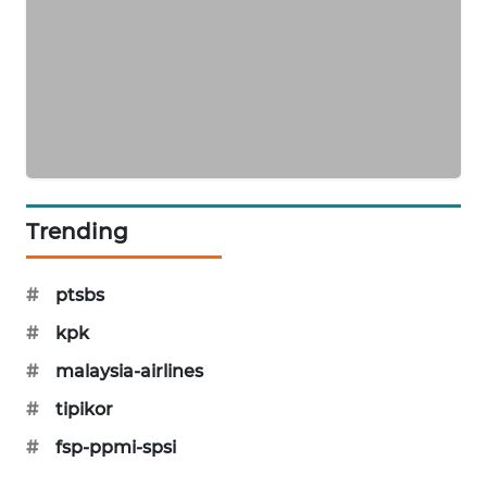
KARING
NEWS
JURNAL
MARITIM
HUMBANG
NEWS
Trending
GARONGGANG
NEWS
#
ptsbs
#
kpk
FISUELRI
ID
#
malaysia-airlines
#
tipikor
ENERGI
NEWS
#
fsp-ppmi-spsi