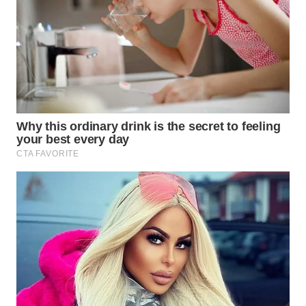
WN
SUMEDANG
WN
CIANJUR
WN
KEPULAUAN
SERIBU
WN
TANGERANG
WN
BINJAI
WN
CIREBON