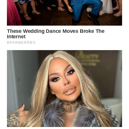
Wahana
Media
Group
WAHANA
NEWS
WAHANA
TANI
WAHANA
ADVOKAT
WAHANA
INFRASTRUKTUR
WAHANA
KONSUMEN