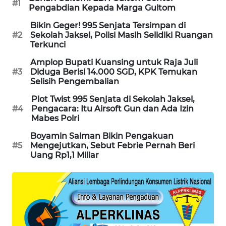
#1
Pengabdian Kepada Marga Gultom
SIBARAGAS
NEWS
Bikin Geger! 995 Senjata Tersimpan di
#2
Sekolah Jaksel, Polisi Masih Selidiki Ruangan
Terkunci
METRO
SIANTAR
Amplop Bupati Kuansing untuk Raja Juli
#3
Diduga Berisi 14.000 SGD, KPK Temukan
NEWS
Selisih Pengembalian
METRO
Plot Twist 995 Senjata di Sekolah Jaksel,
#4
Pengacara: Itu Airsoft Gun dan Ada Izin
MEDAN
Mabes Polri
NEWS
Boyamin Saiman Bikin Pengakuan
#5
Mengejutkan, Sebut Febrie Pernah Beri
METRO
Uang Rp1,1 Miliar
JAKARTA
NEWS
KRT
NEWS