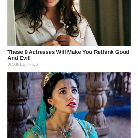
WN
MALUKU
WN
MALUT
WN
DAIRI
WN
DANAU
TOBA
WN
NIAS
WN
LANGKAT