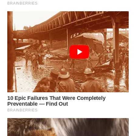
TAPANULI
TENGAH
WN DELI
SERDANG
WN
TEBING
TINGGI
WN
PAKPAK
WN
KARAWANG
WN
BEKASI