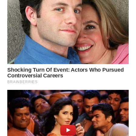
WN
NATUNA
WN
BINTAN
WN
MANDALIKA
WN
LIKUPANG
WN
LABUANBAJO
WN
BORNEO