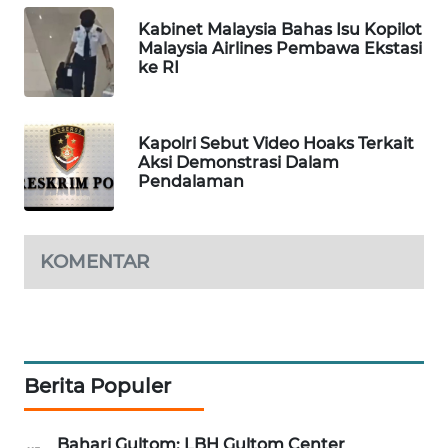
PORTAL
Kabinet Malaysia Bahas Isu Kopilot
KONSUMEN
Malaysia Airlines Pembawa Ekstasi
ke RI
FORWAMKI
Kapolri Sebut Video Hoaks Terkait
ALPERKLINAS
Aksi Demonstrasi Dalam
Pendalaman
FORJASIDA
TAMBANG
KOMENTAR
NEWS
SITUNGIR
NEWS
Berita Populer
SIDIKALANG
NEWS
Bahari Gultom: LBH Gultom Center