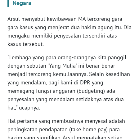
Negara
KARIR
Arsul menyebut kewibawaan MA tercoreng gara-
gara kasus yang menjerat dua hakim agung itu. Dia
DISCLAIMER
mengaku memiliki penyesalan tersendiri atas
kasus tersebut.
Wahana
News
"Lembaga yang para orang-orangnya kita panggil
Regional
dengan sebutan 'Yang Mulia' ini benar-benar
menjadi tercoreng kemuliaannya. Selain kesedihan
WN
SUMUT
yang mendalam, bagi kami di DPR yang
memegang fungsi anggaran (budgeting) ada
WN
penyesalan yang mendalam setidaknya atas dua
JAKARTA
hal," ucapnya.
Hal pertama yang membuatnya menyesal adalah
WN
JABAR
peningkatan pendapatan (take home pay) para
hakim yang signifikan. Arsul mengatakan setiap