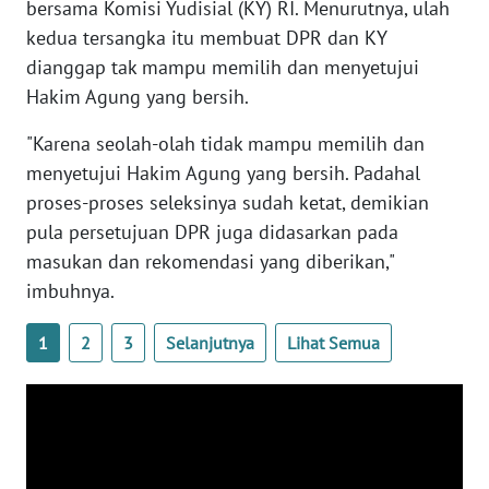
bersama Komisi Yudisial (KY) RI. Menurutnya, ulah
kedua tersangka itu membuat DPR dan KY
WN
SERAMBI
dianggap tak mampu memilih dan menyetujui
Hakim Agung yang bersih.
WN
JAMBI
"Karena seolah-olah tidak mampu memilih dan
menyetujui Hakim Agung yang bersih. Padahal
WN
proses-proses seleksinya sudah ketat, demikian
SULTRA
pula persetujuan DPR juga didasarkan pada
masukan dan rekomendasi yang diberikan,"
WN
imbuhnya.
NTB
1
2
3
Selanjutnya
Lihat Semua
WN
SULTENG
WN
SULBAR