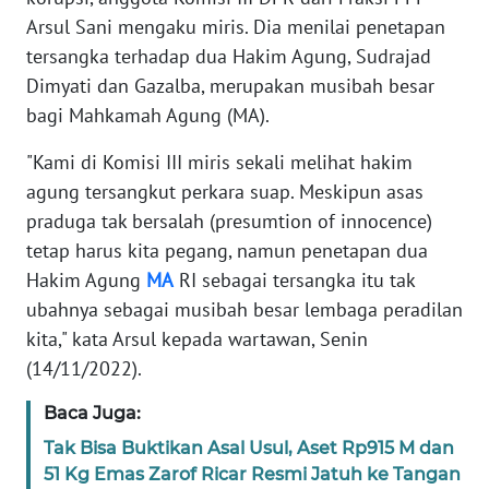
Informasi
Arsul Sani mengaku miris. Dia menilai penetapan
tersangka terhadap dua Hakim Agung, Sudrajad
INDEKS
BERITA
Dimyati dan Gazalba, merupakan musibah besar
bagi Mahkamah Agung (MA).
KONTAK
KAMI
"Kami di Komisi III miris sekali melihat hakim
agung tersangkut perkara suap. Meskipun asas
INFO
praduga tak bersalah (presumtion of innocence)
IKLAN
tetap harus kita pegang, namun penetapan dua
Hakim Agung
MA
RI sebagai tersangka itu tak
TENTANG
ubahnya sebagai musibah besar lembaga peradilan
KAMI
kita," kata Arsul kepada wartawan, Senin
(14/11/2022).
PEDOMAN
MEDIA
Baca Juga:
SIBER
Tak Bisa Buktikan Asal Usul, Aset Rp915 M dan
51 Kg Emas Zarof Ricar Resmi Jatuh ke Tangan
REDAKSI