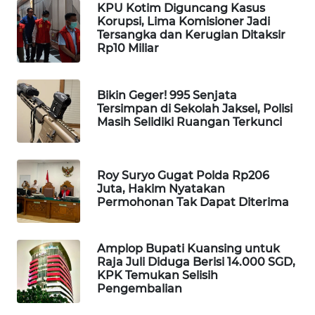
KPU Kotim Diguncang Kasus
Korupsi, Lima Komisioner Jadi
MAWAKA
Tersangka dan Kerugian Ditaksir
ID
Rp10 Miliar
MARTABAT
NET
Bikin Geger! 995 Senjata
Tersimpan di Sekolah Jaksel, Polisi
Masih Selidiki Ruangan Terkunci
PLN
WATCH
Roy Suryo Gugat Polda Rp206
MKLI
Juta, Hakim Nyatakan
Permohonan Tak Dapat Diterima
LPKKI
Amplop Bupati Kuansing untuk
LKKI
Raja Juli Diduga Berisi 14.000 SGD,
KPK Temukan Selisih
Pengembalian
KOPEKLIN