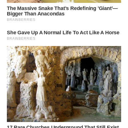
WN
INDRAMAYU
WN
KUNINGAN
WN
MAJALENGKA
WN
SUBANG
WN
SUKABUMI
WN
PURWAKARTA