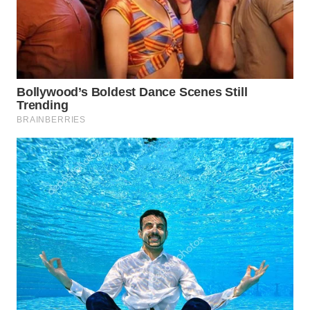
Wahana
Media
Group
WAHANA
NEWS
WAHANA
TANI
WAHANA
ADVOKAT
WAHANA
INFRASTRUKTUR
WAHANA
KONSUMEN