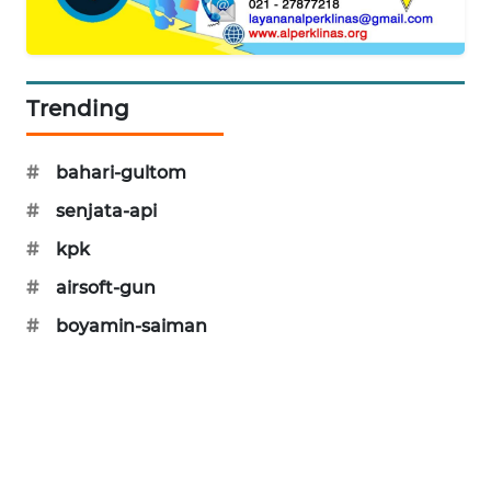
KARING
NEWS
JURNAL
Trending
MARITIM
#
bahari-gultom
HUMBANG
NEWS
#
senjata-api
#
kpk
GARONGGANG
NEWS
#
airsoft-gun
#
boyamin-saiman
FISUELRI
ID
ENERGI
NEWS