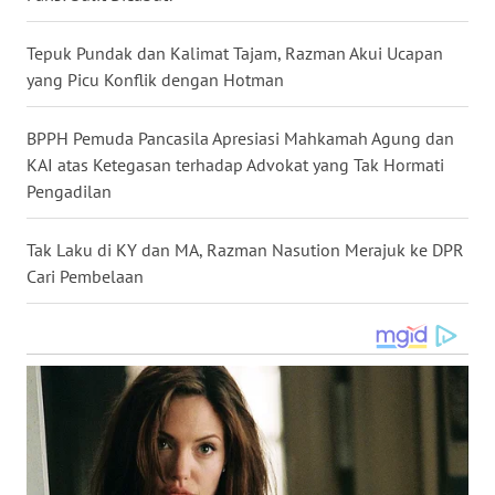
WN
KALTARA
Tepuk Pundak dan Kalimat Tajam, Razman Akui Ucapan
yang Picu Konflik dengan Hotman
WN
KALSEL
BPPH Pemuda Pancasila Apresiasi Mahkamah Agung dan
KAI atas Ketegasan terhadap Advokat yang Tak Hormati
WN
Pengadilan
KALTIM
Tak Laku di KY dan MA, Razman Nasution Merajuk ke DPR
WN
Cari Pembelaan
SULSEL
WN
GORONTALO
WN
SULUT