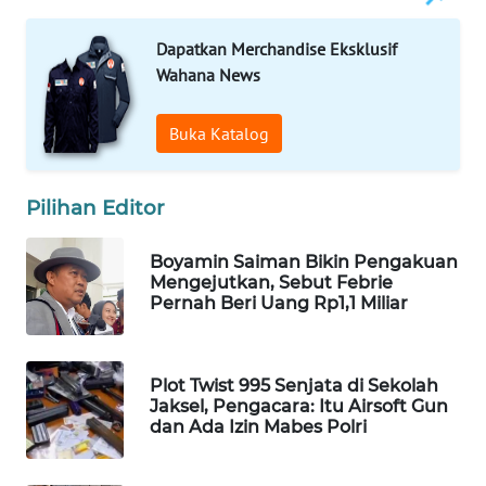
WAHANA
DESA
Dapatkan Merchandise Eksklusif
WISATA
Wahana News
LAPAK
Buka Katalog
WAHANA
Wahana
Pilihan Editor
Network
Boyamin Saiman Bikin Pengakuan
Mengejutkan, Sebut Febrie
KONSUMEN
Pernah Beri Uang Rp1,1 Miliar
LISTRIK
MASYARAKAT
Plot Twist 995 Senjata di Sekolah
KELISTRIKAN
Jaksel, Pengacara: Itu Airsoft Gun
dan Ada Izin Mabes Polri
WALINKI
ID