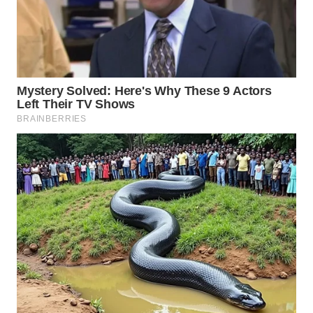
WN
SUMEDANG
WN
CIANJUR
WN
KEPULAUAN
SERIBU
WN
TANGERANG
WN
BINJAI
WN
CIREBON