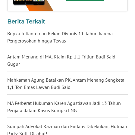
WN
NUSANTARA
Berita Terkait
WN
Bripka Julianto dan Rekan Divonis 11 Tahun karena
JOGJA
Pengeroyokan hingga Tewas
WN
Antam Menang di MA, Klaim Rp 1,1 Triliun Budi Said
JATIM
Gugur
WN
Mahkamah Agung Batalkan PK, Antam Menang Sengketa
BALI
1,1 Ton Emas Lawan Budi Said
WN
MA Perberat Hukuman Karen Agustiawan Jadi 13 Tahun
KALBAR
Penjara dalam Kasus Korupsi LNG
WN
KALTENG
Sumpah Advokat Razman dan Firdaus Dibekukan, Hotman
Paris: Sulit Dicabut!