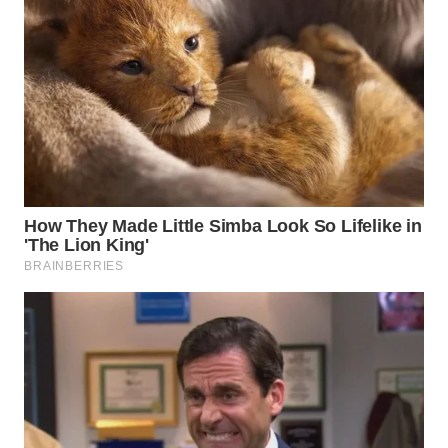
WN
BOGOR
WN
DEPOK
WN
TAPANULI
UTARA
WN
SAMOSIR
WN
PADANG
LAWAS