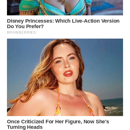
WN
TAPANULI
SELATAN
WN
TANJUNG
LESUNG
WN
KARO
WN
SIMALUNGUN
WN
LABUHANBATU
WN