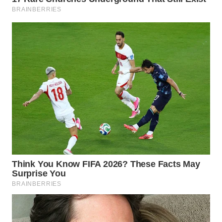
WN
PRIANGAN
TIMUR
WN
SEMARANG
WN
SOLO
WN
BOROBUDUR
WN
MADURA
WN
SURABAYA