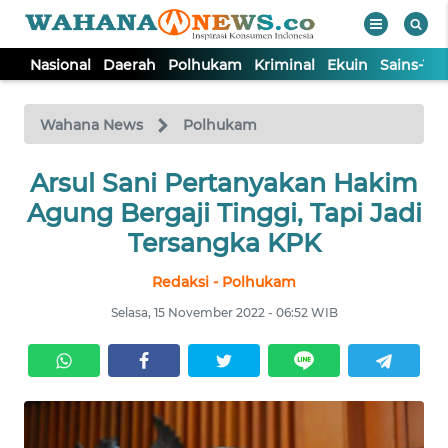
Nasional
Daerah
Polhukam
Kriminal
Ekuin
Sains-Te
WAHANA
Tutup
TV
Wahana News
Polhukam
NASIONAL
Arsul Sani Pertanyakan Hakim
Agung Bergaji Tinggi, Tapi Jadi
DAERAH
Tersangka KPK
Redaksi - Polhukam
POLHUKAM
Selasa, 15 November 2022 - 06:52 WIB
KRIMINAL
EKUIN