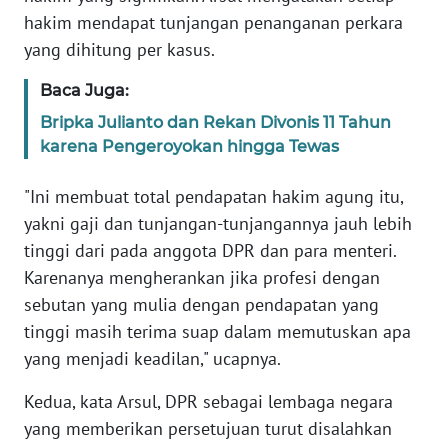
WN
hakim mendapat tunjangan penanganan perkara
BANTEN
yang dihitung per kasus.
WN
Baca Juga:
NTT
Bripka Julianto dan Rekan Divonis 11 Tahun
karena Pengeroyokan hingga Tewas
WN
KEPRI
"Ini membuat total pendapatan hakim agung itu,
yakni gaji dan tunjangan-tunjangannya jauh lebih
WN
tinggi dari pada anggota DPR dan para menteri.
PAPUA
Karenanya mengherankan jika profesi dengan
sebutan yang mulia dengan pendapatan yang
WN
tinggi masih terima suap dalam memutuskan apa
PAPUA
BARAT
yang menjadi keadilan," ucapnya.
Kedua, kata Arsul, DPR sebagai lembaga negara
WN
yang memberikan persetujuan turut disalahkan
RIAU