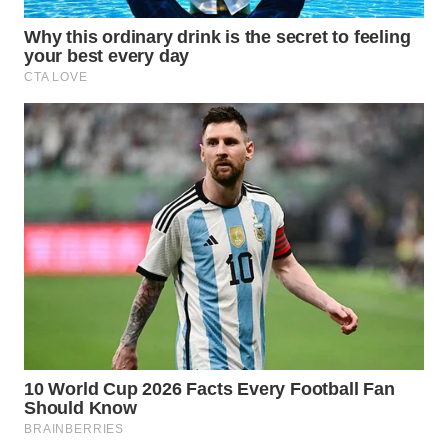
WAHANA
LISTRIK
WAHANA
TRAVEL
WAHANA
TV
WAHANANEWS
ID
WAHANANEWS
CO ID
WAHANANEWS
NET