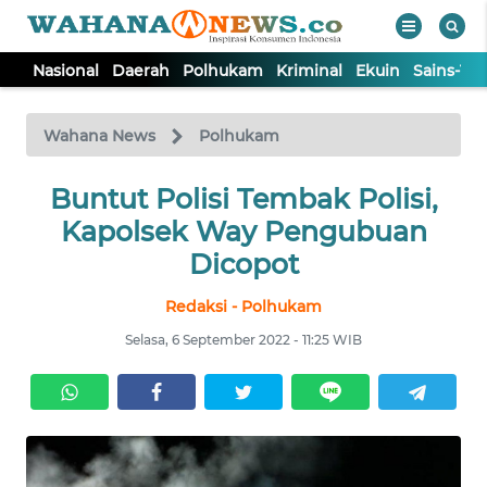
Nasional
Daerah
Polhukam
Kriminal
Ekuin
Sains-Te
WAHANA
Tutup
TV
Wahana News
Polhukam
NASIONAL
Buntut Polisi Tembak Polisi,
Kapolsek Way Pengubuan
DAERAH
Dicopot
Redaksi - Polhukam
POLHUKAM
Selasa, 6 September 2022 - 11:25 WIB
KRIMINAL
EKUIN