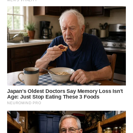
WN
MALUKU
WN
MALUT
WN
DAIRI
WN
DANAU
TOBA
WN
NIAS
WN
LANGKAT