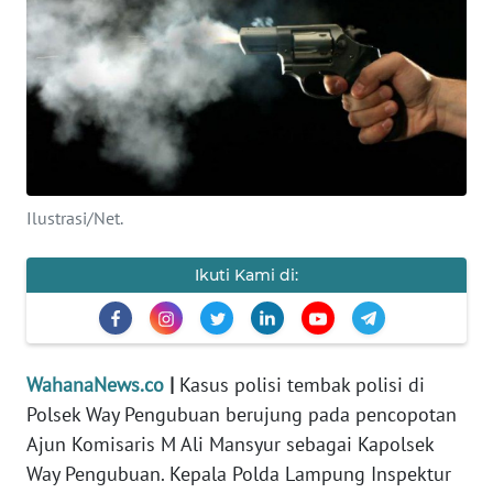
SAINS-TEKNO
KESEHATAN
INTERNASIONAL
SERBA-SERBI
Ilustrasi/Net.
PENDIDIKAN
Ikuti Kami di:
OLAHRAGA
OPINI
WahanaNews.co
|
Kasus polisi tembak polisi di
Polsek Way Pengubuan berujung pada pencopotan
Ajun Komisaris M Ali Mansyur sebagai Kapolsek
EDITORIAL
Way Pengubuan. Kepala Polda Lampung Inspektur