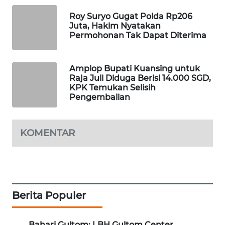
WAHANA
Roy Suryo Gugat Polda Rp206
SPORT
Juta, Hakim Nyatakan
Permohonan Tak Dapat Diterima
WAHANA
UMKM
Amplop Bupati Kuansing untuk
Raja Juli Diduga Berisi 14.000 SGD,
WAHANA
KPK Temukan Selisih
Pengembalian
SELEB
WAHANA
KOMENTAR
PERSONA
WAHANA
OTOMOTIF
Berita Populer
WAHANA
HEALTH
Bahari Gultom: LBH Gultom Center