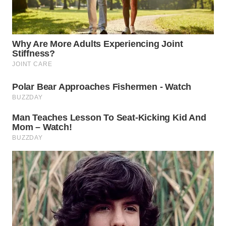
WN
SUMEDANG
WN
CIANJUR
WN
KEPULAUAN
SERIBU
WN
TANGERANG
WN
BINJAI
WN
CIREBON