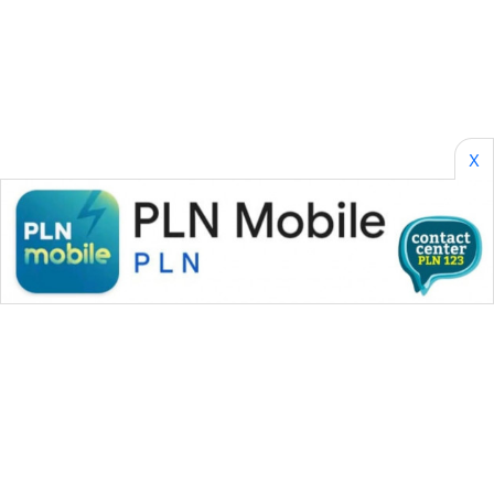
SONYA
ASA
NEWS
X