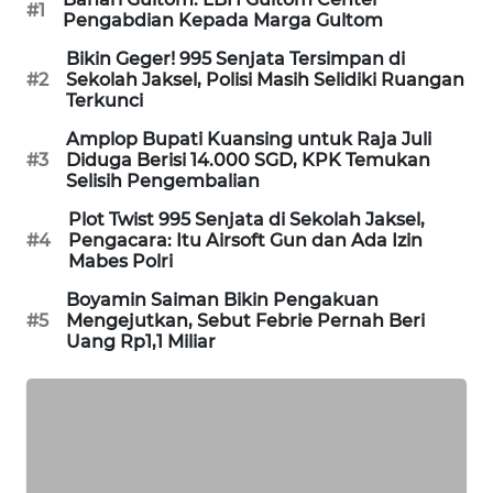
#1
Pengabdian Kepada Marga Gultom
WAHANA
DESA
Bikin Geger! 995 Senjata Tersimpan di
WISATA
#2
Sekolah Jaksel, Polisi Masih Selidiki Ruangan
Terkunci
LAPAK
Amplop Bupati Kuansing untuk Raja Juli
WAHANA
#3
Diduga Berisi 14.000 SGD, KPK Temukan
Selisih Pengembalian
Wahana
Plot Twist 995 Senjata di Sekolah Jaksel,
Network
#4
Pengacara: Itu Airsoft Gun dan Ada Izin
Mabes Polri
KONSUMEN
Boyamin Saiman Bikin Pengakuan
LISTRIK
#5
Mengejutkan, Sebut Febrie Pernah Beri
Uang Rp1,1 Miliar
MASYARAKAT
KELISTRIKAN
WALINKI
ID