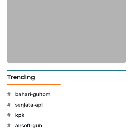
MAWAKA
ID
MARTABAT
NET
PLN
WATCH
MKLI
Trending
LPKKI
#
bahari-gultom
#
senjata-api
LKKI
#
kpk
KOPEKLIN
#
airsoft-gun