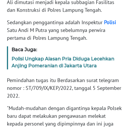
Ali dimutasi menjadi kepala subbagian Fasilitas
dan Konstruksi di Polres Lampung Tengah.
KARIR
Sedangkan penggantinya adalah Inspektur
Polisi
DISCLAIMER
Satu Andi M Putra yang sebelumnya perwira
pertama di Polres Lampung Tengah.
Wahana
News
Baca Juga:
Regional
Polisi Ungkap Alasan Pria Diduga Lecehkan
Anjing Pomeranian di Jakarta Utara
WN
SUMUT
Pemindahan tugas itu Berdasarkan surat telegram
nomor : ST/709/IX/KEP/2022, tanggal 5 September
WN
2022.
JAKARTA
"Mudah-mudahan dengan digantinya kepala Polsek
WN
baru dapat melakukan pengawasan melekat
JABAR
kepada personel yang dipimpinnya dan ini juga