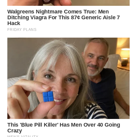
WN
KALTARA
WN
KALSEL
WN
KALTIM
WN
SULSEL
WN
GORONTALO
WN
SULUT