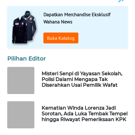
Wahana
Media
Dapatkan Merchandise Eksklusif
Group
Wahana News
WAHANA
Buka Katalog
NEWS
WAHANA
Pilihan Editor
TANI
Misteri Senpi di Yayasan Sekolah,
WAHANA
Polisi Dalami Mengapa Tak
ADVOKAT
Diserahkan Usai Pemilik Wafat
WAHANA
INFRASTRUKTUR
Kematian Winda Lorenza Jadi
Sorotan, Ada Luka Tembak Tempel
hingga Riwayat Pemeriksaan KPK
WAHANA
KONSUMEN