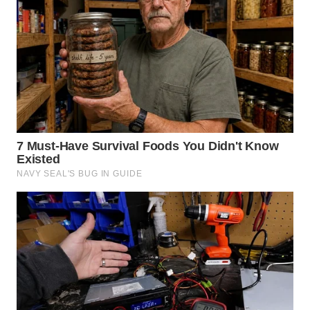
WN
TAPANULI
SELATAN
WN
TANJUNG
LESUNG
WN
KARO
WN
SIMALUNGUN
WN
LABUHANBATU
WN