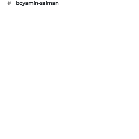
#
boyamin-saiman
PORTAL
KONSUMEN
FORWAMKI
ALPERKLINAS
FORJASIDA
TAMBANG
NEWS
SITUNGIR
NEWS
SIDIKALANG
NEWS