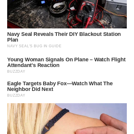
TAPANULI
TENGAH
WN DELI
SERDANG
WN
TEBING
TINGGI
WN
PAKPAK
WN
KARAWANG
WN
BEKASI