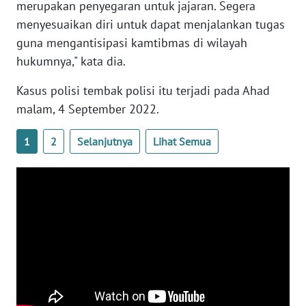
merupakan penyegaran untuk jajaran. Segera
WN
menyesuaikan diri untuk dapat menjalankan tugas
BANTEN
guna mengantisipasi kamtibmas di wilayah
hukumnya," kata dia.
WN
NTT
Kasus polisi tembak polisi itu terjadi pada Ahad
malam, 4 September 2022.
WN
KEPRI
1
2
Selanjutnya
Lihat Semua
WN
PAPUA
WN
PAPUA
BARAT
WN
RIAU