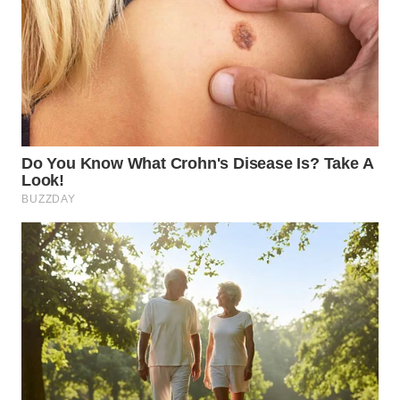
WN
BOGOR
WN
DEPOK
WN
TAPANULI
UTARA
WN
SAMOSIR
WN
PADANG
LAWAS