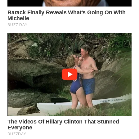
WN
PRIANGAN
TIMUR
WN
SEMARANG
WN
SOLO
WN
BOROBUDUR
WN
MADURA
WN
SURABAYA