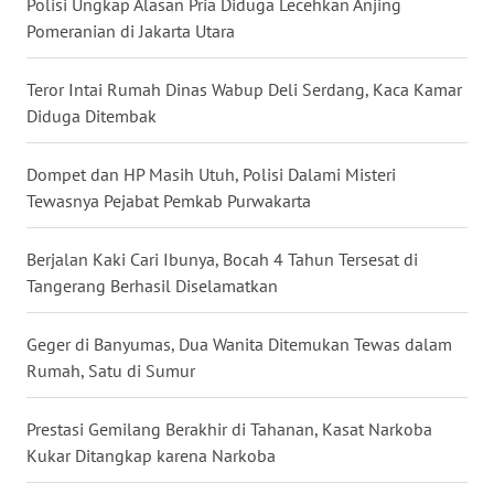
Polisi Ungkap Alasan Pria Diduga Lecehkan Anjing
Pomeranian di Jakarta Utara
WN
BABEL
Teror Intai Rumah Dinas Wabup Deli Serdang, Kaca Kamar
WN
Diduga Ditembak
SUMBAR
Dompet dan HP Masih Utuh, Polisi Dalami Misteri
WN
Tewasnya Pejabat Pemkab Purwakarta
SUMSEL
Berjalan Kaki Cari Ibunya, Bocah 4 Tahun Tersesat di
WN
Tangerang Berhasil Diselamatkan
BENGKULU
Geger di Banyumas, Dua Wanita Ditemukan Tewas dalam
WN
Rumah, Satu di Sumur
LAMPUNG
Prestasi Gemilang Berakhir di Tahanan, Kasat Narkoba
WN
Kukar Ditangkap karena Narkoba
JATENG