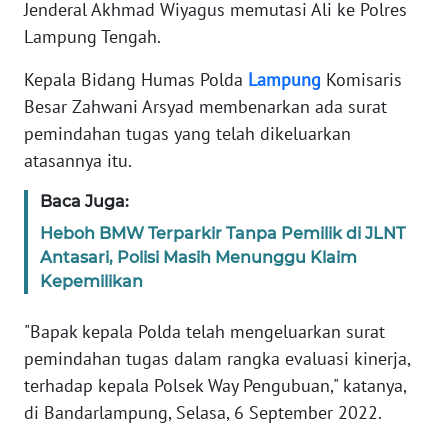
Informasi
Jenderal Akhmad Wiyagus memutasi Ali ke Polres
Lampung Tengah.
INDEKS
BERITA
Kepala Bidang Humas Polda
Lampung
Komisaris
Besar Zahwani Arsyad membenarkan ada surat
KONTAK
pemindahan tugas yang telah dikeluarkan
KAMI
atasannya itu.
INFO
Baca Juga:
IKLAN
Heboh BMW Terparkir Tanpa Pemilik di JLNT
Antasari, Polisi Masih Menunggu Klaim
TENTANG
Kepemilikan
KAMI
"Bapak kepala Polda telah mengeluarkan surat
PEDOMAN
pemindahan tugas dalam rangka evaluasi kinerja,
MEDIA
terhadap kepala Polsek Way Pengubuan," katanya,
SIBER
di Bandarlampung, Selasa, 6 September 2022.
REDAKSI