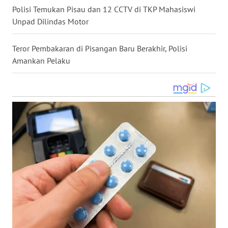
Polisi Temukan Pisau dan 12 CCTV di TKP Mahasiswi
WN
Unpad Dilindas Motor
NUSANTARA
Teror Pembakaran di Pisangan Baru Berakhir, Polisi
WN
Amankan Pelaku
JOGJA
WN
JATIM
WN
BALI
WN
KALBAR
WN
KALTENG