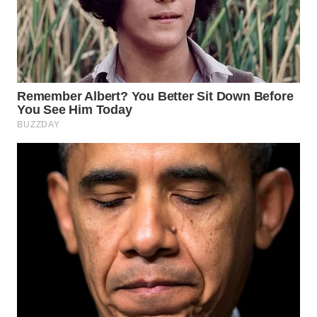
WN
INDRAMAYU
WN
KUNINGAN
WN
MAJALENGKA
WN
SUBANG
WN
SUKABUMI
WN
PURWAKARTA