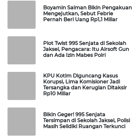
Boyamin Saiman Bikin Pengakuan
WAHANA
Mengejutkan, Sebut Febrie
LISTRIK
Pernah Beri Uang Rp1,1 Miliar
WAHANA
TRAVEL
Plot Twist 995 Senjata di Sekolah
Jaksel, Pengacara: Itu Airsoft Gun
dan Ada Izin Mabes Polri
WAHANA
TV
KPU Kotim Diguncang Kasus
WAHANANEWS
Korupsi, Lima Komisioner Jadi
ID
Tersangka dan Kerugian Ditaksir
Rp10 Miliar
WAHANANEWS
CO ID
Bikin Geger! 995 Senjata
Tersimpan di Sekolah Jaksel, Polisi
WAHANANEWS
Masih Selidiki Ruangan Terkunci
NET