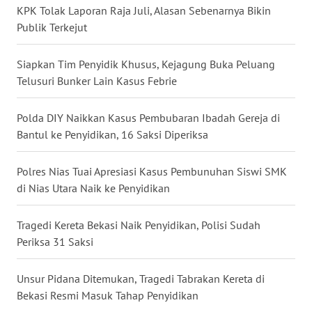
KPK Tolak Laporan Raja Juli, Alasan Sebenarnya Bikin
WN
BANTEN
Publik Terkejut
WN
Siapkan Tim Penyidik Khusus, Kejagung Buka Peluang
NTT
Telusuri Bunker Lain Kasus Febrie
WN
Polda DIY Naikkan Kasus Pembubaran Ibadah Gereja di
KEPRI
Bantul ke Penyidikan, 16 Saksi Diperiksa
WN
Polres Nias Tuai Apresiasi Kasus Pembunuhan Siswi SMK
PAPUA
di Nias Utara Naik ke Penyidikan
WN
Tragedi Kereta Bekasi Naik Penyidikan, Polisi Sudah
PAPUA
Periksa 31 Saksi
BARAT
Unsur Pidana Ditemukan, Tragedi Tabrakan Kereta di
WN
Bekasi Resmi Masuk Tahap Penyidikan
RIAU