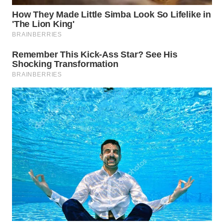
WN
NUSANTARA
WN
JOGJA
WN
JATIM
WN
BALI
WN
KALBAR
WN
KALTENG