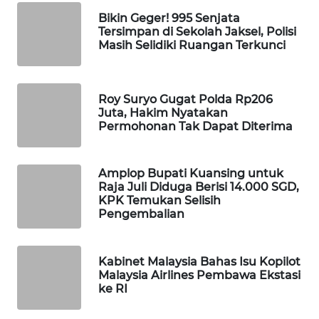
Wahana
Bikin Geger! 995 Senjata
Media
Tersimpan di Sekolah Jaksel, Polisi
Group
Masih Selidiki Ruangan Terkunci
WAHANA
NEWS
Roy Suryo Gugat Polda Rp206
Juta, Hakim Nyatakan
Permohonan Tak Dapat Diterima
WAHANA
TANI
Amplop Bupati Kuansing untuk
WAHANA
Raja Juli Diduga Berisi 14.000 SGD,
ADVOKAT
KPK Temukan Selisih
Pengembalian
WAHANA
INFRASTRUKTUR
Kabinet Malaysia Bahas Isu Kopilot
Malaysia Airlines Pembawa Ekstasi
WAHANA
ke RI
KONSUMEN