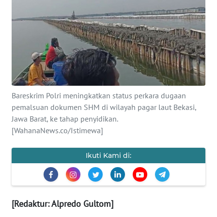
SAINS-TEKNO
KESEHATAN
INTERNASIONAL
SERBA-SERBI
Bareskrim Polri meningkatkan status perkara dugaan
pemalsuan dokumen SHM di wilayah pagar laut Bekasi,
PENDIDIKAN
Jawa Barat, ke tahap penyidikan.
[WahanaNews.co/Istimewa]
OLAHRAGA
Ikuti Kami di:
OPINI
EDITORIAL
[Redaktur: Alpredo Gultom]