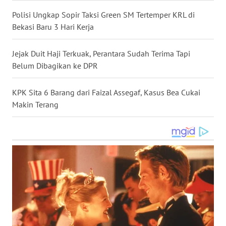
Polisi Ungkap Sopir Taksi Green SM Tertemper KRL di
WN
Bekasi Baru 3 Hari Kerja
SERAMBI
Jejak Duit Haji Terkuak, Perantara Sudah Terima Tapi
WN
JAMBI
Belum Dibagikan ke DPR
WN
KPK Sita 6 Barang dari Faizal Assegaf, Kasus Bea Cukai
SULTRA
Makin Terang
WN
NTB
WN
SULTENG
WN
SULBAR