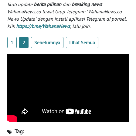
Informasi
Ikuti update
berita pilihan
dan
breaking news
WahanaNews.co lewat Grup Telegram "WahanaNews.co
INDEKS
News Update" dengan install aplikasi Telegram di ponsel,
BERITA
klik
https://t.me/WahanaNews
, lalu join.
KONTAK
1
2
Sebelumnya
Lihat Semua
KAMI
INFO
IKLAN
TENTANG
KAMI
PEDOMAN
MEDIA
SIBER
Tag:
REDAKSI