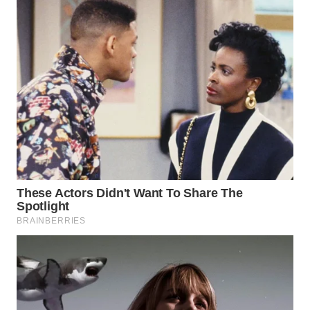
WN
INDRAMAYU
WN
KUNINGAN
WN
MAJALENGKA
WN
SUBANG
WN
SUKABUMI
WN
PURWAKARTA