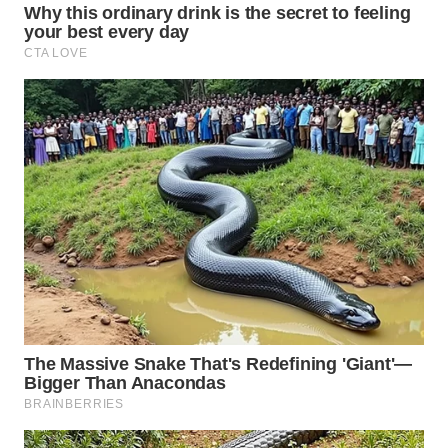
WN
KALTARA
WN
KALSEL
WN
KALTIM
WN
SULSEL
WN
GORONTALO
WN
SULUT