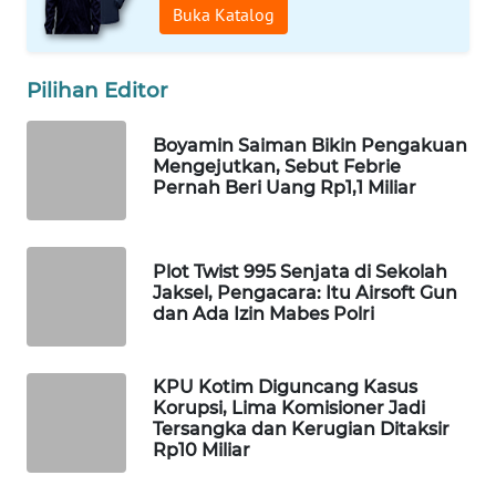
Buka Katalog
WN
NATUNA
Pilihan Editor
WN
BINTAN
Boyamin Saiman Bikin Pengakuan
Mengejutkan, Sebut Febrie
Pernah Beri Uang Rp1,1 Miliar
WN
MANDALIKA
Plot Twist 995 Senjata di Sekolah
WN
Jaksel, Pengacara: Itu Airsoft Gun
LIKUPANG
dan Ada Izin Mabes Polri
WN
LABUANBAJO
KPU Kotim Diguncang Kasus
Korupsi, Lima Komisioner Jadi
Tersangka dan Kerugian Ditaksir
WN
Rp10 Miliar
BORNEO