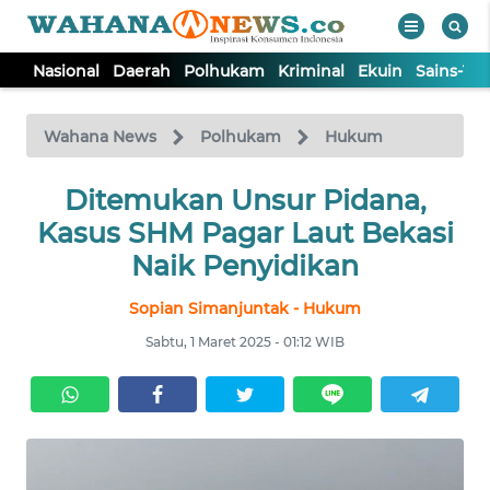
Nasional
Daerah
Polhukam
Kriminal
Ekuin
Sains-Te
WAHANA
Tutup
TV
Wahana News
Polhukam
Hukum
NASIONAL
Ditemukan Unsur Pidana,
Kasus SHM Pagar Laut Bekasi
DAERAH
Naik Penyidikan
Sopian Simanjuntak - Hukum
POLHUKAM
Sabtu, 1 Maret 2025 - 01:12 WIB
KRIMINAL
EKUIN