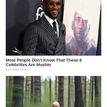
WN
TAPANULI
SELATAN
WN
TANJUNG
LESUNG
WN
KARO
WN
SIMALUNGUN
WN
LABUHANBATU
WN