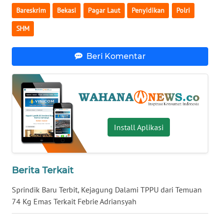
Bareskrim
Bekasi
Pagar Laut
Penyidikan
Polri
KARIR
SHM
DISCLAIMER
Beri Komentar
Wahana
News
Regional
WN
Install Aplikasi
SUMUT
WN
JAKARTA
Berita Terkait
Sprindik Baru Terbit, Kejagung Dalami TPPU dari Temuan
WN
74 Kg Emas Terkait Febrie Adriansyah
JABAR