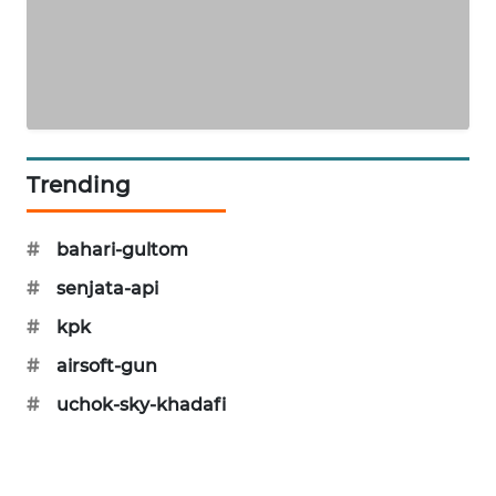
WAHANA
DESA
WISATA
LAPAK
WAHANA
Trending
Wahana
Network
#
bahari-gultom
#
senjata-api
KONSUMEN
LISTRIK
#
kpk
#
airsoft-gun
MASYARAKAT
KELISTRIKAN
#
uchok-sky-khadafi
WALINKI
ID