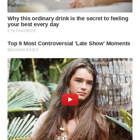
WN
BOGOR
WN
DEPOK
WN
TAPANULI
UTARA
WN
SAMOSIR
WN
PADANG
LAWAS