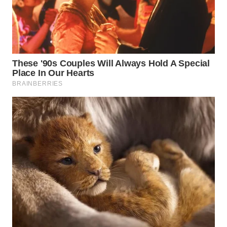
WN
BABEL
WN
SUMBAR
WN
SUMSEL
WN
BENGKULU
WN
LAMPUNG
WN
JATENG