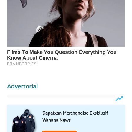
WN
PRIANGAN
TIMUR
WN
SEMARANG
WN
SOLO
WN
BOROBUDUR
Advertorial
WN
MADURA
Dapatkan Merchandise Eksklusif
WN
Wahana News
SURABAYA