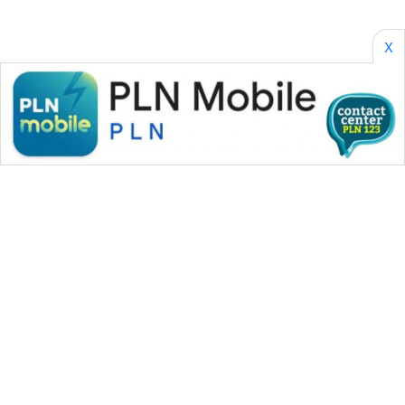
CILEUNGSI
NEWS
X
BERKAT
NEWS
BERAMPU
NEWS
ANUGERAH
NEWS
AKHLAK
ID
PERAPKI
NEWS
WAHANA MEDIA GROUP
|
|
|
WAHANA NEWS co
WAHANA TANI
WAHANA ADVOKAT