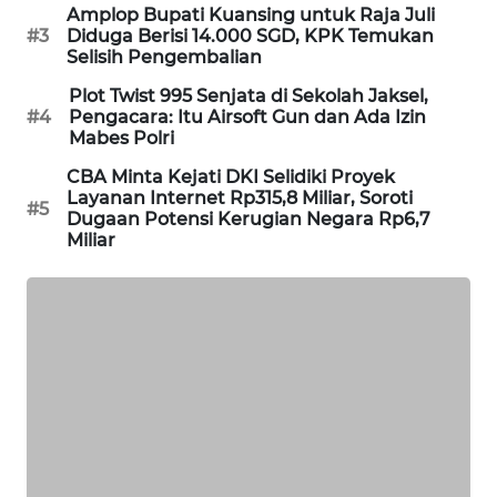
Amplop Bupati Kuansing untuk Raja Juli
WAHANA
#3
Diduga Berisi 14.000 SGD, KPK Temukan
SPORT
Selisih Pengembalian
Plot Twist 995 Senjata di Sekolah Jaksel,
WAHANA
#4
Pengacara: Itu Airsoft Gun dan Ada Izin
UMKM
Mabes Polri
CBA Minta Kejati DKI Selidiki Proyek
WAHANA
Layanan Internet Rp315,8 Miliar, Soroti
#5
SELEB
Dugaan Potensi Kerugian Negara Rp6,7
Miliar
WAHANA
PERSONA
WAHANA
OTOMOTIF
WAHANA
HEALTH