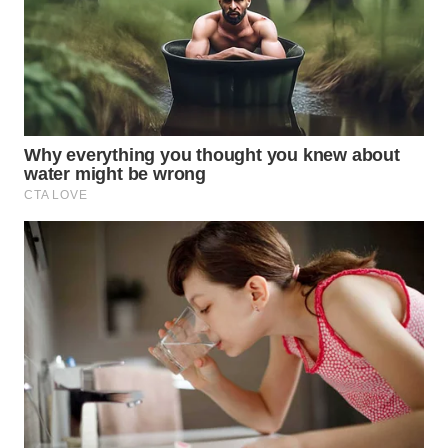
TAPANULI
TENGAH
WN DELI
SERDANG
WN
TEBING
TINGGI
WN
PAKPAK
WN
KARAWANG
WN
BEKASI