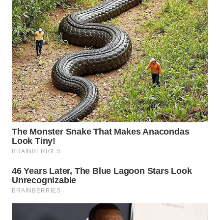
WN
MALUKU
WN
MALUT
WN
DAIRI
WN
DANAU
TOBA
WN
NIAS
WN
LANGKAT