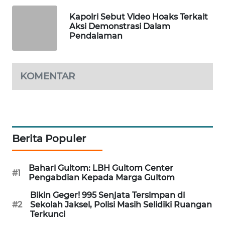
WAHANA
Kapolri Sebut Video Hoaks Terkait
LISTRIK
Aksi Demonstrasi Dalam
Pendalaman
WAHANA
TRAVEL
KOMENTAR
WAHANA
TV
WAHANANEWS
ID
Berita Populer
WAHANANEWS
Bahari Gultom: LBH Gultom Center
#1
CO ID
Pengabdian Kepada Marga Gultom
Bikin Geger! 995 Senjata Tersimpan di
WAHANANEWS
#2
Sekolah Jaksel, Polisi Masih Selidiki Ruangan
NET
Terkunci