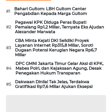
WAHANA
Bahari Gultom: LBH Gultom Center
DESA
#1
Pengabdian Kepada Marga Gultom
WISATA
Pegawai KPK Diduga Peras Bupati
#2
Pemalang Rp1,2 Miliar, Ternyata Eks Ajudan
LAPAK
Alexander Marwata
WAHANA
CBA Minta Kejati DKI Selidiki Proyek
Layanan Internet Rp315,8 Miliar, Soroti
Wahana
#3
Dugaan Potensi Kerugian Negara Rp6,7
Network
Miliar
DPC GMNI Jakarta Timur Gelar Aksi di KPK,
KONSUMEN
#4
Mabes Polri, dan Kejaksaan Agung, Desak
LISTRIK
Penegakan Hukum Transparan
Dakwaan Dinilai Tak Jelas, Terdakwa
MASYARAKAT
#5
Gratifikasi Rp7,6 Miliar Ajukan Eksepsi
KELISTRIKAN
WALINKI
ID