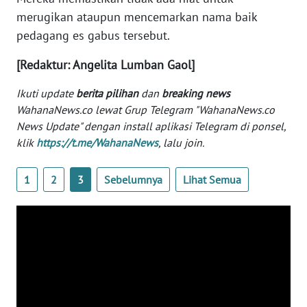
WN
merugikan ataupun mencemarkan nama baik
BANTEN
pedagang es gabus tersebut.
WN
[Redaktur: Angelita Lumban Gaol]
NTT
Ikuti update
berita pilihan
dan
breaking news
WahanaNews.co lewat Grup Telegram "WahanaNews.co
WN
News Update" dengan install aplikasi Telegram di ponsel,
KEPRI
klik
https://t.me/WahanaNews
, lalu join.
WN
PAPUA
1
2
3
Sebelumnya
Lihat Semua
WN
PAPUA
BARAT
WN
RIAU