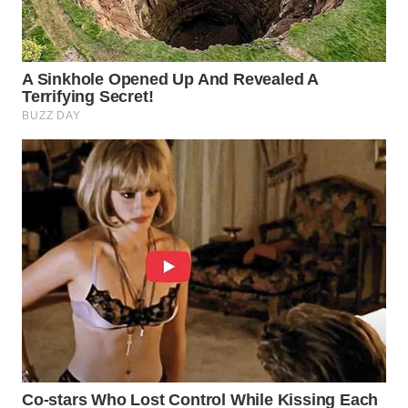
WN
INDRAMAYU
WN
KUNINGAN
WN
MAJALENGKA
WN
SUBANG
WN
SUKABUMI
WN
PURWAKARTA