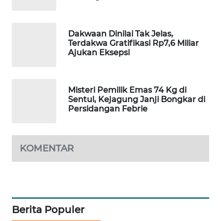
WAHANA
SPORT
Dakwaan Dinilai Tak Jelas,
Terdakwa Gratifikasi Rp7,6 Miliar
WAHANA
Ajukan Eksepsi
UMKM
WAHANA
Misteri Pemilik Emas 74 Kg di
SELEB
Sentul, Kejagung Janji Bongkar di
Persidangan Febrie
WAHANA
PERSONA
KOMENTAR
WAHANA
OTOMOTIF
WAHANA
HEALTH
Berita Populer