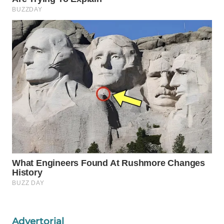
WN
NATUNA
WN
BINTAN
WN
MANDALIKA
WN
LIKUPANG
WN
LABUANBAJO
WN
BORNEO
Advertorial