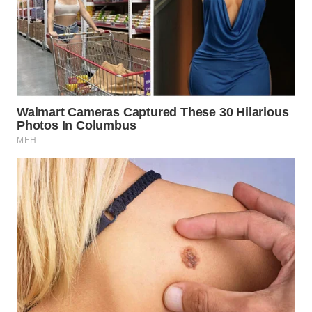
WN
MALUKU
WN
MALUT
WN
DAIRI
WN
DANAU
TOBA
WN
NIAS
WN
LANGKAT