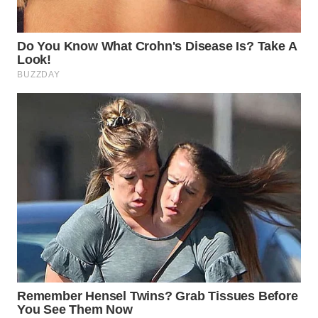
WN
TAPANULI
SELATAN
WN
TANJUNG
LESUNG
WN
KARO
WN
SIMALUNGUN
WN
LABUHANBATU
WN