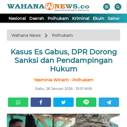
Nasional
Daerah
Polhukam
Kriminal
Ekuin
Sains-Te
WAHANA
Tutup
TV
Wahana News
Polhukam
NASIONAL
Kasus Es Gabus, DPR Dorong
Sanksi dan Pendampingan
DAERAH
Hukum
Yasminia Winarti - Polhukam
POLHUKAM
Rabu, 28 Januari 2026 - 10:01 WIB
KRIMINAL
EKUIN