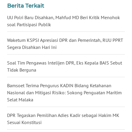
Berita Terkait
WN
BABEL
UU Polri Baru Disahkan, Mahfud MD Beri Kritik Menohok
soal Partisipasi Publik
WN
SUMBAR
Waketum KSPSI Apresiasi DPR dan Pemerintah, RUU PPRT
Segera Disahkan Hari Ini
WN
SUMSEL
Soal Tim Pengawas Intelijen DPR, Eks Kepala BAIS Sebut
Tidak Berguna
WN
BENGKULU
Bamsoet Terima Pengurus KADIN Bidang Ketahanan
Nasional dan Mitigasi Risiko: Sokong Penguatan Maritim
WN
Selat Malaka
LAMPUNG
DPR Tegaskan Pemilihan Adies Kadir sebagai Hakim MK
WN
Sesuai Konstitusi
JATENG