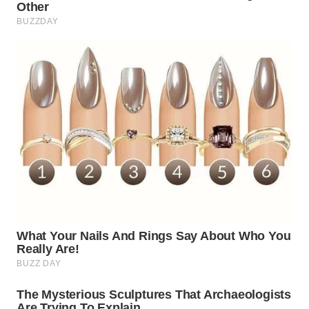
WN
PRIANGAN
TIMUR
WN
SEMARANG
WN
SOLO
WN
BOROBUDUR
WN
MADURA
WN
SURABAYA