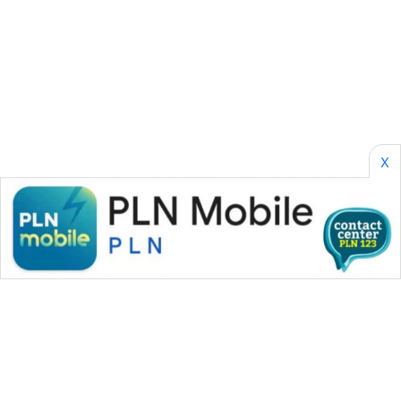
SONYA
ASA
NEWS
X