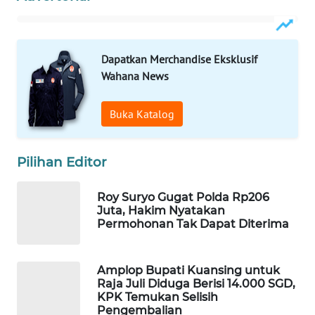
Wahana
Media
Group
Dapatkan Merchandise Eksklusif
WAHANA
Wahana News
NEWS
Buka Katalog
WAHANA
TANI
Pilihan Editor
WAHANA
ADVOKAT
Roy Suryo Gugat Polda Rp206
Juta, Hakim Nyatakan
Permohonan Tak Dapat Diterima
WAHANA
INFRASTRUKTUR
Amplop Bupati Kuansing untuk
WAHANA
Raja Juli Diduga Berisi 14.000 SGD,
KPK Temukan Selisih
KONSUMEN
Pengembalian