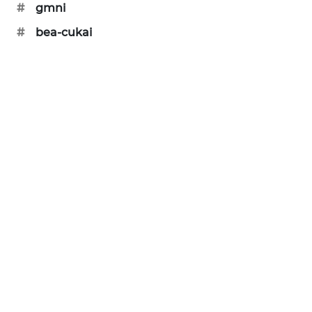
#
gmni
PORTAL
KONSUMEN
#
bea-cukai
FORWAMKI
ALPERKLINAS
FORJASIDA
TAMBANG
NEWS
SITUNGIR
NEWS
SIDIKALANG
NEWS