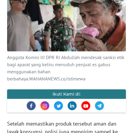
SAINS-TEKNO
KESEHATAN
INTERNASIONAL
SERBA-SERBI
Anggota Komisi III DPR RI Abdullah mendesak sanksi etik
bagi aparat yang keliru menuduh penjual es gabus
PENDIDIKAN
menggunakan bahan
berbahaya.WAHANANEWS.co/istimewa
OLAHRAGA
Ikuti Kami di:
OPINI
EDITORIAL
Setelah memastikan produk tersebut aman dan
layak konsumsi, polisi juga mengirim sampel ke