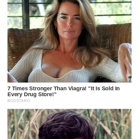
WN
BOGOR
WN
DEPOK
WN
TAPANULI
UTARA
WN
SAMOSIR
WN
PADANG
LAWAS