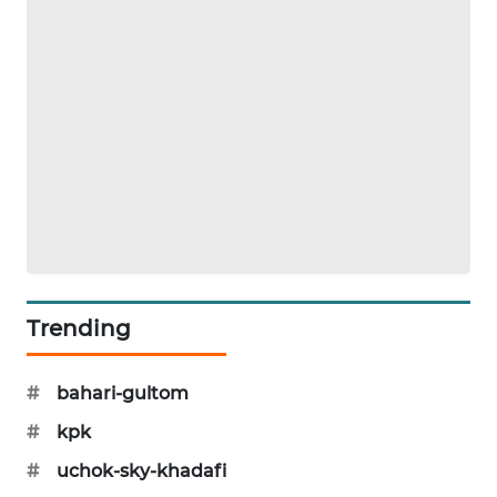
MAWAKA
ID
MARTABAT
NET
PLN
WATCH
MKLI
Trending
LPKKI
#
bahari-gultom
LKKI
#
kpk
KOPEKLIN
#
uchok-sky-khadafi