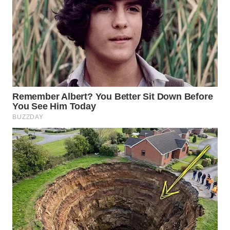
WN
SUMEDANG
WN
CIANJUR
WN
KEPULAUAN
SERIBU
WN
TANGERANG
WN
BINJAI
WN
CIREBON