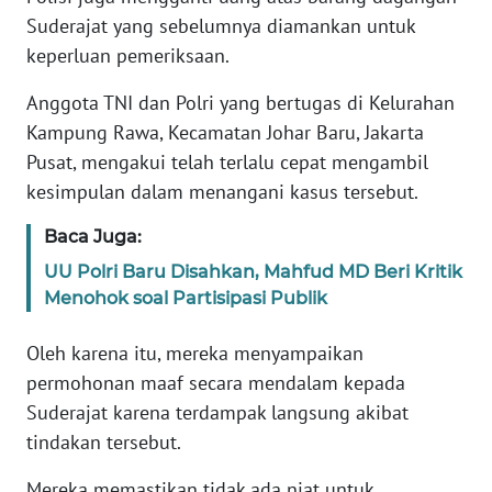
Suderajat yang sebelumnya diamankan untuk
KARIR
keperluan pemeriksaan.
Anggota TNI dan Polri yang bertugas di Kelurahan
DISCLAIMER
Kampung Rawa, Kecamatan Johar Baru, Jakarta
Pusat, mengakui telah terlalu cepat mengambil
Wahana
News
kesimpulan dalam menangani kasus tersebut.
Regional
Baca Juga:
WN
UU Polri Baru Disahkan, Mahfud MD Beri Kritik
SUMUT
Menohok soal Partisipasi Publik
WN
Oleh karena itu, mereka menyampaikan
JAKARTA
permohonan maaf secara mendalam kepada
Suderajat karena terdampak langsung akibat
WN
tindakan tersebut.
JABAR
Mereka memastikan tidak ada niat untuk