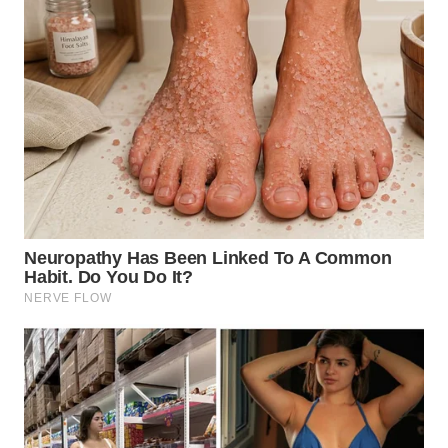
WN
KALTARA
WN
KALSEL
WN
KALTIM
WN
SULSEL
WN
GORONTALO
WN
SULUT