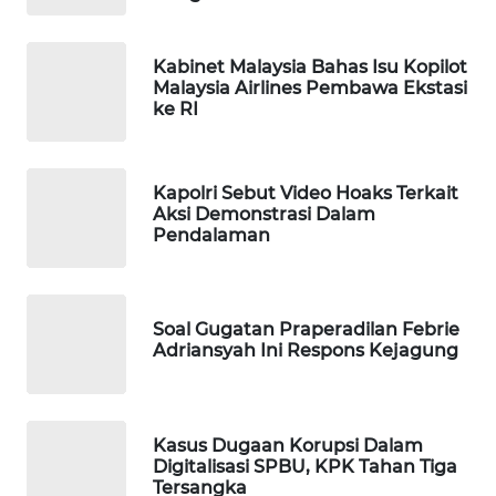
WAHANA
LISTRIK
Kabinet Malaysia Bahas Isu Kopilot
Malaysia Airlines Pembawa Ekstasi
ke RI
WAHANA
TRAVEL
Kapolri Sebut Video Hoaks Terkait
WAHANA
Aksi Demonstrasi Dalam
TV
Pendalaman
WAHANANEWS
ID
Soal Gugatan Praperadilan Febrie
Adriansyah Ini Respons Kejagung
WAHANANEWS
CO ID
WAHANANEWS
Kasus Dugaan Korupsi Dalam
NET
Digitalisasi SPBU, KPK Tahan Tiga
Tersangka