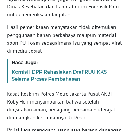
Informasi
Dinas Kesehatan dan Laboratorium Forensik Polri
untuk pemeriksaan lanjutan.
INDEKS
BERITA
Hasil pemeriksaan menyatakan tidak ditemukan
penggunaan bahan berbahaya maupun material
KONTAK
spon PU Foam sebagaimana isu yang sempat viral
KAMI
di media sosial.
INFO
Baca Juga:
IKLAN
Komisi I DPR Rahasiakan Draf RUU KKS
Selama Proses Pembahasan
TENTANG
KAMI
Kasat Reskrim Polres Metro Jakarta Pusat AKBP
Roby Heri menyampaikan bahwa setelah
PEDOMAN
MEDIA
dinyatakan aman, pedagang bernama Suderajat
SIBER
dipulangkan ke rumahnya di Depok.
Polisi juga mengganti uang atas barang dagangan
REDAKSI