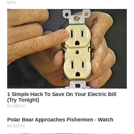
TAPANULI
TENGAH
WN DELI
SERDANG
WN
TEBING
TINGGI
WN
PAKPAK
WN
KARAWANG
WN
BEKASI