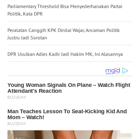
Parliamentary Threshold Bisa Menyederhanakan Partai
WN
Politik, Kata DPR
NUSANTARA
Peralatan Canggih KPK Dinilai Wajar, Ancaman Politik
WN
Justru Jadi Sorotan
JOGJA
DPR Usulkan Adies Kadir Jadi Hakim MK, Ini Alasannya
WN
JATIM
WN
BALI
WN
KALBAR
WN
KALTENG