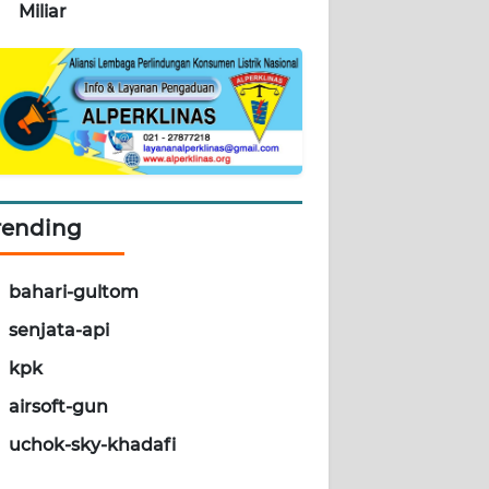
Miliar
rending
bahari-gultom
senjata-api
kpk
airsoft-gun
uchok-sky-khadafi