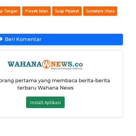
ap Tangan
Proyek Jalan
Suap Pejabat
Sumatera Utara
Beri Komentar
 orang pertama yang membaca berita-berita
terbaru Wahana News
Install Aplikasi