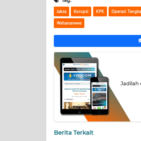
NUSANTARA
Jaksa
Korupsi
KPK
Operasi Tangk
WN
Wahananews
JOGJA
WN
JATIM
WN
BALI
Jadilah
WN
KALBAR
WN
KALTENG
Berita Terkait
WN