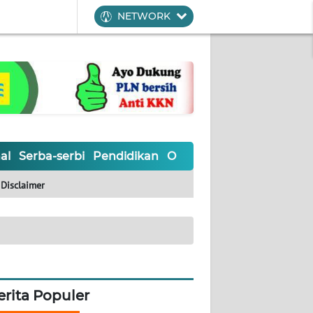
NETWORK
al
Serba-serbi
Pendidikan
Olahraga
Opini
Editoria
Disclaimer
erita Populer