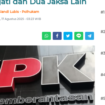
jati dan Dua Jaksa Lain
iandi Lubis - Polhukam
#1
 17 Agustus 2025 - 03:23 WIB
#
#
#
#