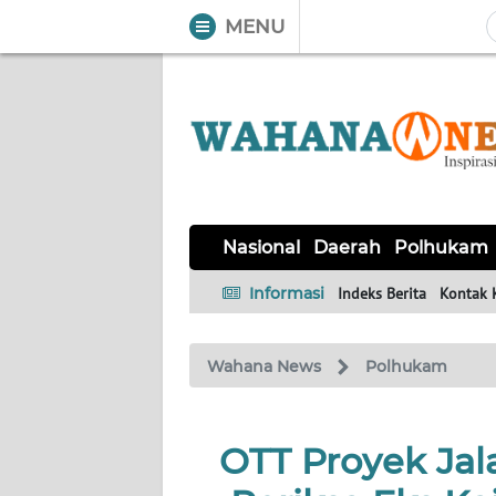
MENU
WAHANA
Tutup
TV
NASIONAL
DAERAH
POLHUKAM
KRIMINAL
EKUIN
SAINS-
KESEHATAN
INTERNASIONAL
Nasional
Daerah
Polhukam
TEKNO
Informasi
Indeks Berita
Kontak 
SERBA-
PENDIDIKAN
OLAHRAGA
OPINI
SERBI
Wahana News
Polhukam
EDITORIAL
OTT Proyek Ja
Informasi