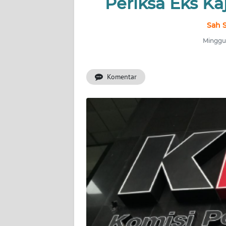
Periksa Eks Ka
INDEKS
BERITA
Sah S
Minggu,
KONTAK
KAMI
Komentar
INFO
IKLAN
TENTANG
KAMI
PEDOMAN
MEDIA
SIBER
REDAKSI