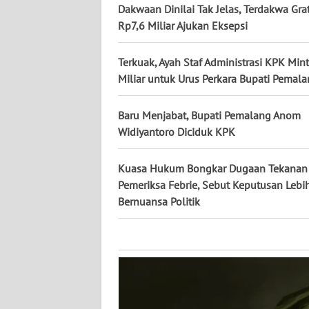
KALTARA
Dakwaan Dinilai Tak Jelas, Terdakwa Grat
Rp7,6 Miliar Ajukan Eksepsi
WN
KALSEL
Terkuak, Ayah Staf Administrasi KPK Min
Miliar untuk Urus Perkara Bupati Pemal
WN
KALTIM
Baru Menjabat, Bupati Pemalang Anom
Widiyantoro Diciduk KPK
WN
SULSEL
Kuasa Hukum Bongkar Dugaan Tekanan
Pemeriksa Febrie, Sebut Keputusan Lebi
WN
Bernuansa Politik
GORONTALO
WN
SULUT
WN
MALUKU