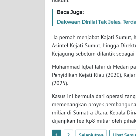
SERAMBI
Baca Juga:
WN
Dakwaan Dinilai Tak Jelas, Terda
JAMBI
Ia pernah menjabat Kajati Sumut, Ka
WN
Asintel Kejati Sumut, hingga Direk
SULTRA
Kejagung sebelum dilantik sebagai 
WN
Muhammad Iqbal lahir di Medan pad
NTB
Penyidikan Kejati Riau (2020), Kajar
(2025).
WN
SULTENG
Kasus ini bermula dari operasi t
memenangkan proyek pembangunan d
WN
miliar di Sumatra Utara. Kepala Di
SULBAR
dijanjikan fee Rp8 miliar oleh pihak
WN
1
2
Selanjutnya
Lihat Sem