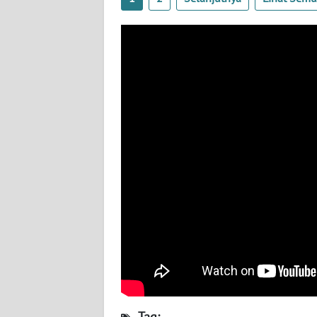
BABEL
WN
SUMBAR
WN
SUMSEL
WN
BENGKULU
WN
LAMPUNG
WN
JATENG
WN
Tag: