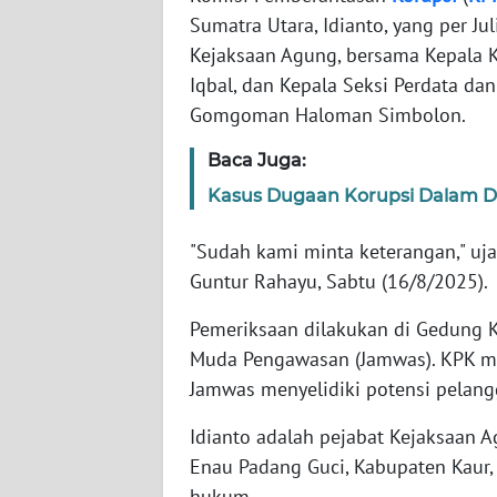
Sumatra Utara, Idianto, yang per J
Kejaksaan Agung, bersama Kepala 
WN
NTT
Iqbal, dan Kepala Seksi Perdata dan
Gomgoman Haloman Simbolon.
WN
Baca Juga:
KEPRI
Kasus Dugaan Korupsi Dalam Di
WN
PAPUA
"Sudah kami minta keterangan," uja
Guntur Rahayu, Sabtu (16/8/2025).
WN
PAPUA
Pemeriksaan dilakukan di Gedung K
BARAT
Muda Pengawasan (Jamwas). KPK me
Jamwas menyelidiki potensi pelangg
WN
RIAU
Idianto adalah pejabat Kejaksaan A
Enau Padang Guci, Kabupaten Kaur,
WN
hukum.