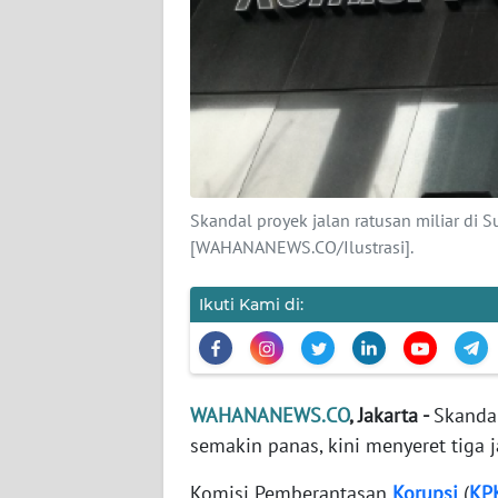
KARIR
DISCLAIMER
Wahana
News
Regional
Skandal proyek jalan ratusan miliar di S
WN
[WAHANANEWS.CO/Ilustrasi].
SUMUT
Ikuti Kami di:
WN
JAKARTA
WN
WAHANANEWS.CO
, Jakarta -
Skandal
JABAR
semakin panas, kini menyeret tiga 
WN
Komisi Pemberantasan
Korupsi
(
KP
BANTEN