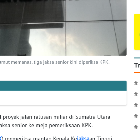
umut memanas, tiga jaksa senior kini diperiksa KPK.
T
#
#
#
 proyek jalan ratusan miliar di Sumatra Utara
#
jaksa senior ke meja pemeriksaan KPK.
#
K
) memeriksa mantan Kepala Ke
jaksa
an Tinggi