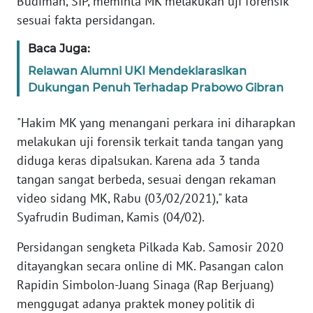
Budiman, SIP, meminta MK melakukan uji forensik
Informasi
sesuai fakta persidangan.
INDEKS
Baca Juga:
BERITA
Relawan Alumni UKI Mendeklarasikan
Dukungan Penuh Terhadap Prabowo Gibran
KONTAK
KAMI
"Hakim MK yang menangani perkara ini diharapkan
INFO
melakukan uji forensik terkait tanda tangan yang
IKLAN
diduga keras dipalsukan. Karena ada 3 tanda
tangan sangat berbeda, sesuai dengan rekaman
TENTANG
video sidang MK, Rabu (03/02/2021)," kata
KAMI
Syafrudin Budiman, Kamis (04/02).
PEDOMAN
Persidangan sengketa Pilkada Kab. Samosir 2020
MEDIA
ditayangkan secara online di MK. Pasangan calon
SIBER
Rapidin Simbolon-Juang Sinaga (Rap Berjuang)
menggugat adanya praktek money politik di
REDAKSI