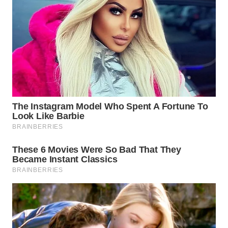
TAPANULI
TENGAH
WN DELI
SERDANG
WN
TEBING
TINGGI
WN
PAKPAK
WN
KARAWANG
WN
BEKASI