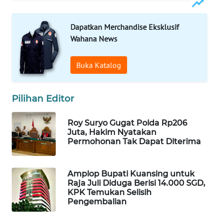
WN
NATUNA
Dapatkan Merchandise Eksklusif
Wahana News
WN
BINTAN
Buka Katalog
WN
MANDALIKA
Pilihan Editor
Roy Suryo Gugat Polda Rp206
WN
Juta, Hakim Nyatakan
LIKUPANG
Permohonan Tak Dapat Diterima
WN
LABUANBAJO
Amplop Bupati Kuansing untuk
Raja Juli Diduga Berisi 14.000 SGD,
KPK Temukan Selisih
WN
Pengembalian
BORNEO