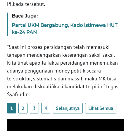
Pilkada tersebut.
KARIR
Baca Juga:
Partai UKM Bergabung, Kado Istimewa HUT
DISCLAIMER
ke-24 PAN
Wahana
"Saat ini proses persidangan telah memasuki
News
tahapan mendengarkan keterangan saksi-saksi.
Regional
Kita lihat apabila fakta persidangan menemukan
adanya penggunaan money politik secara
WN
SUMUT
terstruktur, sistematis dan massif, maka MK bisa
melakukan diskualifikasi kandidat terpilih," tegas
WN
Syafrudin.
JAKARTA
1
2
3
4
Selanjutnya
Lihat Semua
WN
JABAR