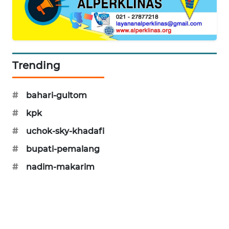
WAHANA
DESA
WISATA
LAPAK
Trending
WAHANA
#
bahari-gultom
Wahana
Network
#
kpk
#
uchok-sky-khadafi
KONSUMEN
LISTRIK
#
bupati-pemalang
#
nadim-makarim
MASYARAKAT
KELISTRIKAN
WALINKI
ID