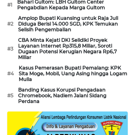
Bahari Gultom: LBH Gultom Center
#1
WAHANA
Pengabdian Kepada Marga Gultom
SPORT
Amplop Bupati Kuansing untuk Raja Juli
#2
Diduga Berisi 14.000 SGD, KPK Temukan
Selisih Pengembalian
WAHANA
UMKM
CBA Minta Kejati DKI Selidiki Proyek
Layanan Internet Rp315,8 Miliar, Soroti
#3
Dugaan Potensi Kerugian Negara Rp6,7
WAHANA
Miliar
SELEB
Kasus Pemerasan Bupati Pemalang: KPK
#4
Sita Moge, Mobil, Uang Asing hingga Logam
WAHANA
Mulia
PERSONA
Banding Kasus Korupsi Pengadaan
#5
Chromebook, Nadiem Jalani Sidang
WAHANA
Perdana
OTOMOTIF
WAHANA
HEALTH