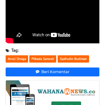
WN
BANTEN
WN
NTT
WN
KEPRI
Tag:
WN
Arnol Sinaga
Pilkada Samosir
Syafrudin Budiman
PAPUA
Beri Komentar
WN
PAPUA
BARAT
WN
RIAU