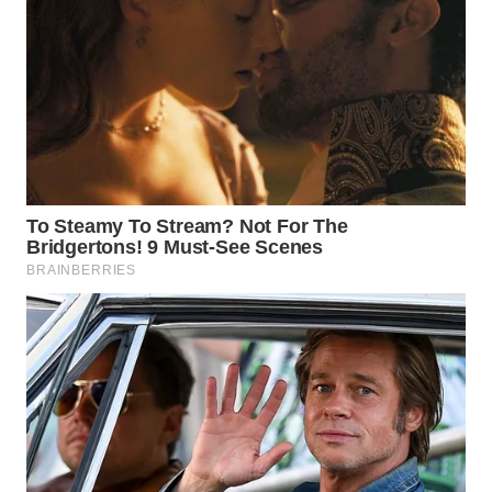
WN
NUSANTARA
WN
JOGJA
WN
JATIM
WN
BALI
WN
KALBAR
WN
KALTENG