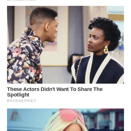
WN
TAPANULI
SELATAN
WN
TANJUNG
LESUNG
WN
KARO
WN
SIMALUNGUN
WN
LABUHANBATU
WN