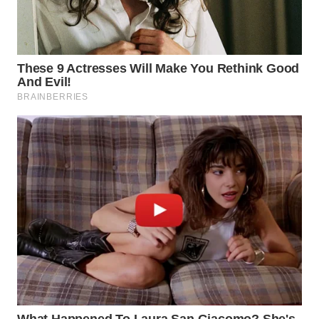
WN
SUMEDANG
WN
CIANJUR
WN
KEPULAUAN
SERIBU
WN
TANGERANG
WN
BINJAI
WN
CIREBON