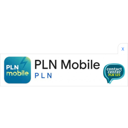
CILEUNGSI
NEWS
BERKAT
NEWS
BERAMPU
X
NEWS
ANUGERAH
NEWS
AKHLAK
ID
PERAPKI
NEWS