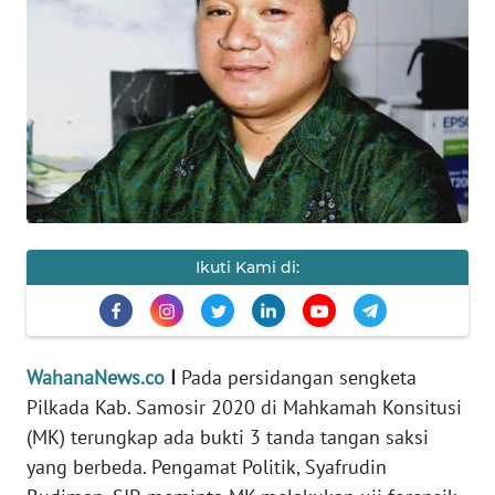
SAINS-TEKNO
KESEHATAN
INTERNASIONAL
SERBA-SERBI
PENDIDIKAN
Ikuti Kami di:
OLAHRAGA
WahanaNews.co
I
Pada persidangan sengketa
OPINI
Pilkada Kab. Samosir 2020 di Mahkamah Konsitusi
(MK) terungkap ada bukti 3 tanda tangan saksi
EDITORIAL
yang berbeda. Pengamat Politik, Syafrudin