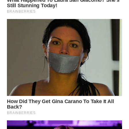
WN
INDRAMAYU
WN
KUNINGAN
WN
MAJALENGKA
WN
SUBANG
WN
SUKABUMI
WN
PURWAKARTA