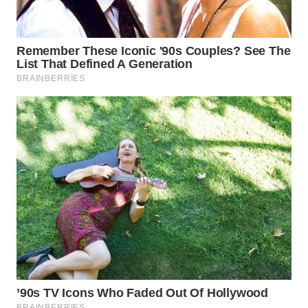
WN
MALUKU
WN
MALUT
WN
DAIRI
WN
DANAU
TOBA
WN
NIAS
WN
LANGKAT