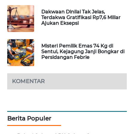
WAHANA
Dakwaan Dinilai Tak Jelas,
LISTRIK
Terdakwa Gratifikasi Rp7,6 Miliar
Ajukan Eksepsi
WAHANA
TRAVEL
Misteri Pemilik Emas 74 Kg di
Sentul, Kejagung Janji Bongkar di
WAHANA
Persidangan Febrie
TV
WAHANANEWS
KOMENTAR
ID
WAHANANEWS
CO ID
Berita Populer
WAHANANEWS
NET