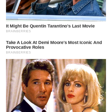
WN
KALTARA
WN
KALSEL
WN
KALTIM
WN
SULSEL
WN
GORONTALO
WN
SULUT