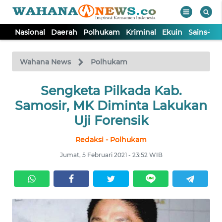
Nasional
Daerah
Polhukam
Kriminal
Ekuin
Sains-Te
WAHANA
Tutup
TV
Wahana News
Polhukam
NASIONAL
Sengketa Pilkada Kab.
Samosir, MK Diminta Lakukan
DAERAH
Uji Forensik
Redaksi - Polhukam
POLHUKAM
Jumat, 5 Februari 2021 - 23:52 WIB
KRIMINAL
EKUIN