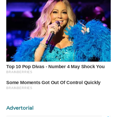
WN
PRIANGAN
TIMUR
WN
SEMARANG
WN
SOLO
WN
BOROBUDUR
WN
MADURA
WN
Advertorial
SURABAYA