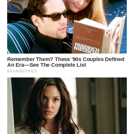
WN
BOGOR
WN
DEPOK
WN
TAPANULI
UTARA
WN
SAMOSIR
WN
PADANG
LAWAS