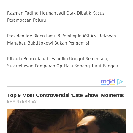
WN
Razman Tuding Hotman Jadi Otak Dibalik Kasus
BABEL
Perampasan Peluru
WN
Presiden Joe Biden Jamu 8 Pemimpin ASEAN, Relawan
SUMBAR
Martabat: Bukti Jokowi Bukan Pengemis!
WN
Pilkada Bermartabat : Vandiko Unggul Sementara,
SUMSEL
Sukarelawan Pomparan Op. Raja Sonang Turut Bangga
WN
BENGKULU
WN
LAMPUNG
WN
JATENG