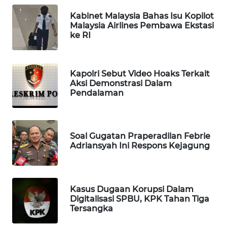
Wahana
Kabinet Malaysia Bahas Isu Kopilot
Media
Malaysia Airlines Pembawa Ekstasi
Group
ke RI
WAHANA
NEWS
Kapolri Sebut Video Hoaks Terkait
Aksi Demonstrasi Dalam
WAHANA
Pendalaman
TANI
WAHANA
Soal Gugatan Praperadilan Febrie
ADVOKAT
Adriansyah Ini Respons Kejagung
WAHANA
INFRASTRUKTUR
Kasus Dugaan Korupsi Dalam
Digitalisasi SPBU, KPK Tahan Tiga
WAHANA
Tersangka
KONSUMEN