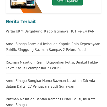
Install Aplikasi
WN
SERAMBI
Berita Terkait
WN
JAMBI
Partai UKM Bergabung, Kado Istimewa HUT ke-24 PAN
WN
Arnol Sinaga Apresiasi Imbauan Kapolri Raih Kepercayaan
SULTRA
Publik, Singgung Razman Rampas 2 Peluru Polisi
WN
Razman Nasution Resmi Dilaporkan Polisi, Berikut Fakta-
NTB
Fakta Kasus Perampasan 2 Peluru
WN
Arnol Sinaga Bongkar Nama Razman Nasution Tak Ada
SULTENG
dalam Daftar 27 Pengacara Budi Gunawan
WN
Razman Nasution Bantah Rampas Pistol Polisi, Ini Kata
SULBAR
Arnol Sinaga