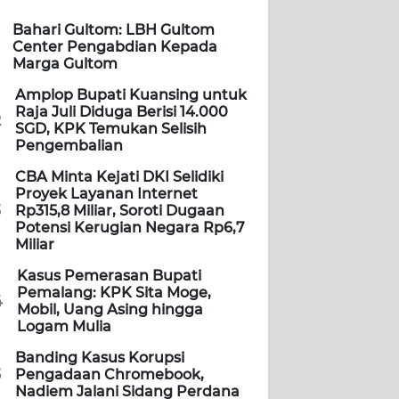
Bahari Gultom: LBH Gultom
Center Pengabdian Kepada
Marga Gultom
Amplop Bupati Kuansing untuk
Raja Juli Diduga Berisi 14.000
2
SGD, KPK Temukan Selisih
Pengembalian
CBA Minta Kejati DKI Selidiki
Proyek Layanan Internet
3
Rp315,8 Miliar, Soroti Dugaan
Potensi Kerugian Negara Rp6,7
Miliar
Kasus Pemerasan Bupati
Pemalang: KPK Sita Moge,
4
Mobil, Uang Asing hingga
Logam Mulia
Banding Kasus Korupsi
5
Pengadaan Chromebook,
Nadiem Jalani Sidang Perdana