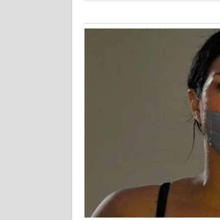
KALTARA
WN
KALSEL
WN
KALTIM
WN
SULSEL
WN
GORONTALO
WN
SULUT
WN
MALUKU