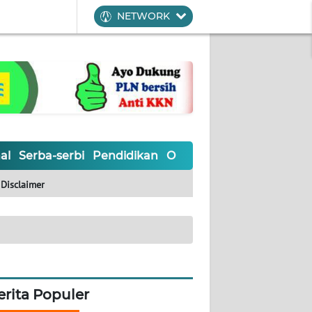
NETWORK
al
Serba-serbi
Pendidikan
Olahraga
Opini
Editoria
Disclaimer
erita Populer