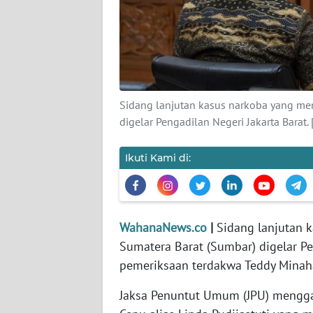
KARIR
DISCLAIMER
Wahana
News
Sidang lanjutan kasus narkoba yang me
Regional
digelar Pengadilan Negeri Jakarta Barat. 
WN
SUMUT
Ikuti Kami di:
WN
JAKARTA
WahanaNews.co
|
Sidang lanjutan 
Sumatera Barat (Sumbar) digelar Pen
WN
JABAR
pemeriksaan terdakwa Teddy Minah
Jaksa Penuntut Umum (JPU) menggal
WN
BANTEN