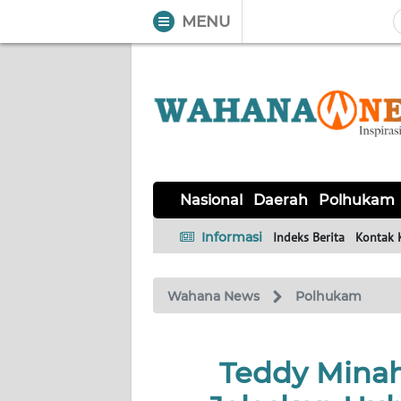
MENU
WAHANA
Tutup
TV
NASIONAL
DAERAH
POLHUKAM
KRIMINAL
EKUIN
SAINS-
KESEHATAN
INTERNASIONAL
Nasional
Daerah
Polhukam
TEKNO
Informasi
Indeks Berita
Kontak 
SERBA-
PENDIDIKAN
OLAHRAGA
OPINI
SERBI
Wahana News
Polhukam
EDITORIAL
Teddy Minah
Informasi