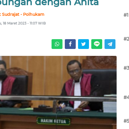
bungan dengan Anita
t Sudrajat - Polhukam
#1
, 18 Maret 2023 - 11:07 WIB
#
#
#
#