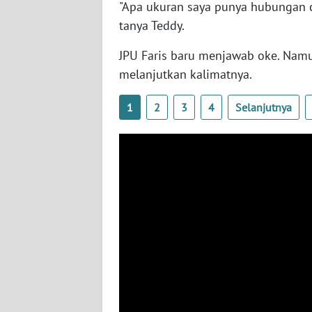
"Apa ukuran saya punya hubungan c
SERAMBI
tanya Teddy.
WN
JPU Faris baru menjawab oke. Namu
JAMBI
melanjutkan kalimatnya.
WN
1
2
3
4
Selanjutnya
SULTRA
WN
NTB
WN
SULTENG
WN
SULBAR
WN