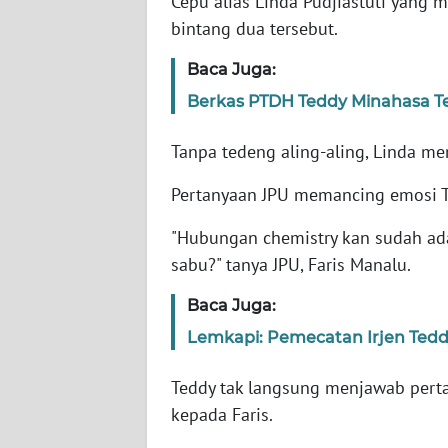
Cepu alias Linda Pudjiastuti yang 
bintang dua tersebut.
WN
Baca Juga:
NTT
Berkas PTDH Teddy Minahasa Tel
WN
KEPRI
Tanpa tedeng aling-aling, Linda men
Pertanyaan JPU memancing emosi Te
WN
PAPUA
"Hubungan chemistry kan sudah a
sabu?" tanya JPU, Faris Manalu.
WN
PAPUA
Baca Juga:
BARAT
Lemkapi: Pemecatan Irjen Teddy
WN
Teddy tak langsung menjawab pert
RIAU
kepada Faris.
WN