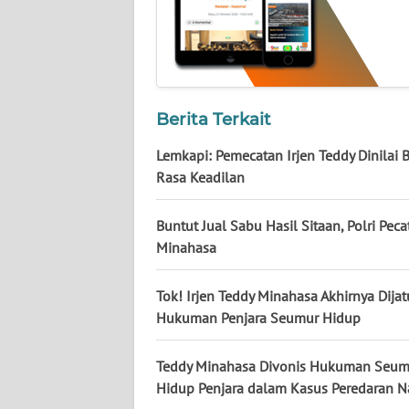
NUSANTARA
WN
JOGJA
Berita Terkait
WN
JATIM
Lemkapi: Pemecatan Irjen Teddy Dinilai 
Rasa Keadilan
WN
BALI
Buntut Jual Sabu Hasil Sitaan, Polri Peca
Minahasa
WN
KALBAR
Tok! Irjen Teddy Minahasa Akhirnya Dijat
Hukuman Penjara Seumur Hidup
WN
KALTENG
Teddy Minahasa Divonis Hukuman Seum
Hidup Penjara dalam Kasus Peredaran 
WN