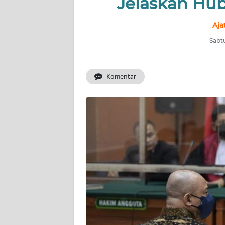
Jelaskan Hu
INDEKS
BERITA
Aja
Sabtu
KONTAK
KAMI
Komentar
INFO
IKLAN
TENTANG
KAMI
PEDOMAN
MEDIA
SIBER
REDAKSI