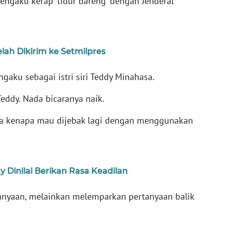
mengaku kerap 'tidur bareng' dengan Jenderal
ah Dikirim ke Setmilpres
gaku sebagai istri siri Teddy Minahasa.
ddy. Nada bicaranya naik.
da kenapa mau dijebak lagi dengan menggunakan
 Dinilai Berikan Rasa Keadilan
anyaan, melainkan melemparkan pertanyaan balik