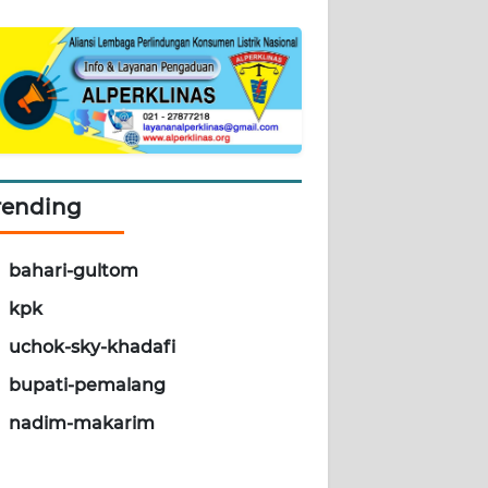
rending
bahari-gultom
kpk
uchok-sky-khadafi
bupati-pemalang
nadim-makarim