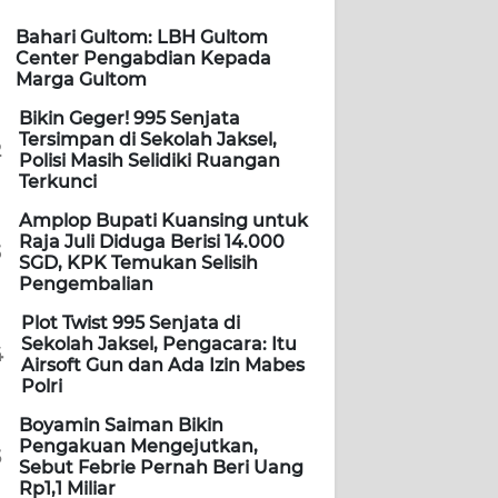
Bahari Gultom: LBH Gultom
Center Pengabdian Kepada
Marga Gultom
Bikin Geger! 995 Senjata
Tersimpan di Sekolah Jaksel,
2
Polisi Masih Selidiki Ruangan
Terkunci
Amplop Bupati Kuansing untuk
Raja Juli Diduga Berisi 14.000
3
SGD, KPK Temukan Selisih
Pengembalian
Plot Twist 995 Senjata di
Sekolah Jaksel, Pengacara: Itu
4
Airsoft Gun dan Ada Izin Mabes
Polri
Boyamin Saiman Bikin
Pengakuan Mengejutkan,
5
Sebut Febrie Pernah Beri Uang
Rp1,1 Miliar