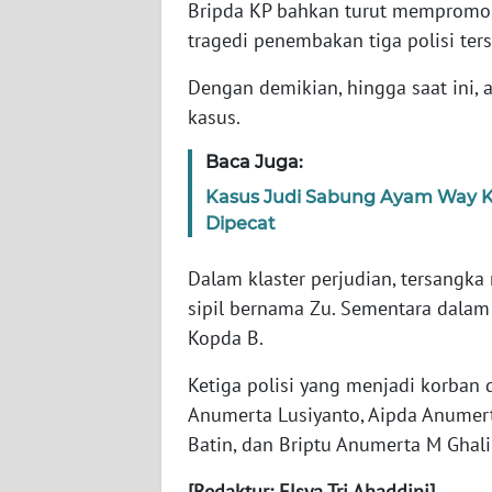
Bripda KP bahkan turut mempromos
tragedi penembakan tiga polisi ters
WN
NTT
Dengan demikian, hingga saat ini, 
kasus.
WN
KEPRI
Baca Juga:
Kasus Judi Sabung Ayam Way Kan
WN
Dipecat
PAPUA
Dalam klaster perjudian, tersangka
WN
sipil bernama Zu. Sementara dalam
PAPUA
Kopda B.
BARAT
Ketiga polisi yang menjadi korban 
WN
Anumerta Lusiyanto, Aipda Anumert
RIAU
Batin, dan Briptu Anumerta M Ghali
WN
[Redaktur: Elsya Tri Ahaddini]