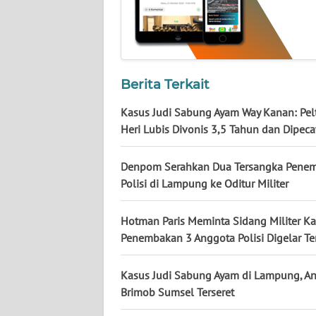
NUSANTARA
WN
JOGJA
Berita Terkait
WN
JATIM
Kasus Judi Sabung Ayam Way Kanan: Pel
Heri Lubis Divonis 3,5 Tahun dan Dipeca
WN
BALI
Denpom Serahkan Dua Tersangka Pene
Polisi di Lampung ke Oditur Militer
WN
KALBAR
Hotman Paris Meminta Sidang Militer K
Penembakan 3 Anggota Polisi Digelar T
WN
KALTENG
Kasus Judi Sabung Ayam di Lampung, A
Brimob Sumsel Terseret
WN