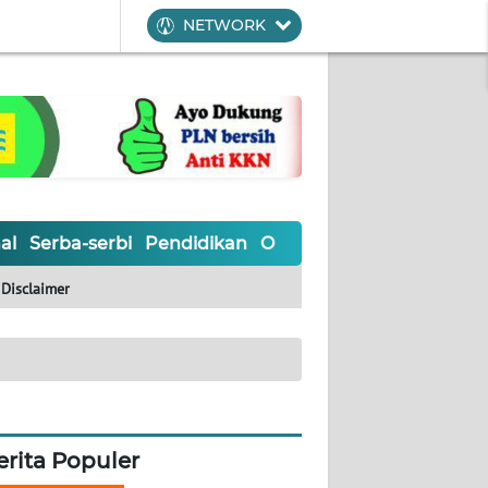
NETWORK
al
Serba-serbi
Pendidikan
Olahraga
Opini
Editoria
Disclaimer
erita Populer