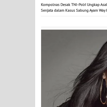
KALTARA
Kompolnas Desak TNI-Polri Ungkap Asa
Senjata dalam Kasus Sabung Ayam Way
WN
KALSEL
WN
KALTIM
WN
SULSEL
WN
GORONTALO
WN
SULUT
WN
MALUKU