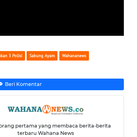
an 3 Polisi
Sabung Ayam
Wahananews
Beri Komentar
 orang pertama yang membaca berita-berita
terbaru Wahana News