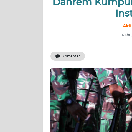
Danrem Kumpulk
INDEKS
BERITA
Ins
KONTAK
Aldi
KAMI
Rabu,
INFO
IKLAN
Komentar
TENTANG
KAMI
PEDOMAN
MEDIA
SIBER
REDAKSI