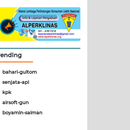
rending
bahari-gultom
senjata-api
kpk
airsoft-gun
boyamin-saiman