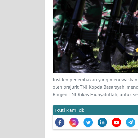
KARIR
DISCLAIMER
Wahana
News
Regional
WN
SUMUT
Insiden penembakan yang menewaskan t
WN
oleh prajurit TNI Kopda Basarsyah, me
JAKARTA
Brigjen TNI Rikas Hidayatullah, untuk s
WN
Ikuti Kami di:
JABAR
WN
BANTEN