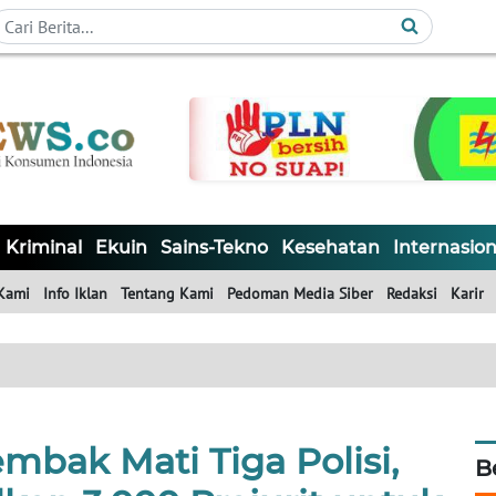
Kriminal
Ekuin
Sains-Tekno
Kesehatan
Internasion
Kami
Info Iklan
Tentang Kami
Pedoman Media Siber
Redaksi
Karir
bak Mati Tiga Polisi,
B