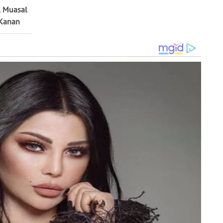
l Muasal
 Kanan