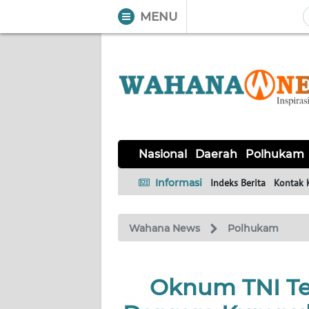
MENU
WAHANA
Tutup
TV
NASIONAL
DAERAH
POLHUKAM
KRIMINAL
EKUIN
SAINS-
KESEHATAN
INTERNASIONAL
Nasional
Daerah
Polhukam
TEKNO
Informasi
Indeks Berita
Kontak 
SERBA-
PENDIDIKAN
OLAHRAGA
OPINI
SERBI
Wahana News
Polhukam
EDITORIAL
Oknum TNI Tem
Informasi