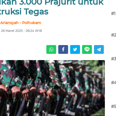
an 3.000 Prajurit untuk
truksi Tegas
#1
 Ariansyah - Polhukam
 26 Maret 2025 - 06:24 WIB
#
#
#
#