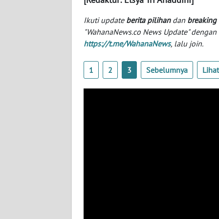
SERAMBI
Ikuti update
berita pilihan
dan
breaking
"WahanaNews.co News Update" dengan ins
WN
https://t.me/WahanaNews
, lalu join.
JAMBI
WN
1
2
3
Sebelumnya
Liha
SULTRA
WN
NTB
WN
SULTENG
WN
SULBAR
WN