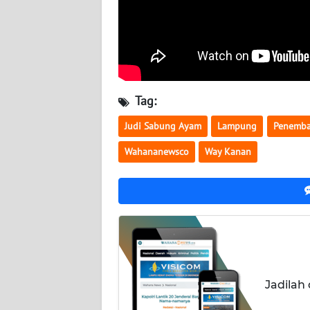
BABEL
WN
SUMBAR
WN
Tag:
SUMSEL
Judi Sabung Ayam
Lampung
Penembak
WN
Wahananewsco
Way Kanan
BENGKULU
WN
LAMPUNG
WN
JATENG
Jadilah
WN