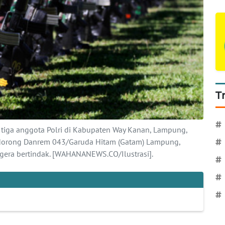
T
#
iga anggota Polri di Kabupaten Way Kanan, Lampung,
ndorong Danrem 043/Garuda Hitam (Gatam) Lampung,
#
egera bertindak. [WAHANANEWS.CO/Ilustrasi].
#
#
#