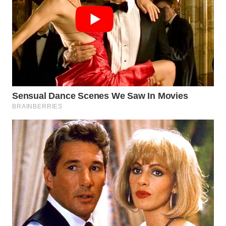
WN
BABEL
WN
SUMBAR
WN
SUMSEL
WN
BENGKULU
WN
LAMPUNG
WN
JATENG