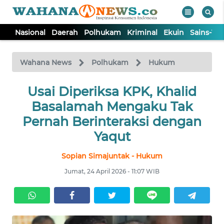
Nasional
Daerah
Polhukam
Kriminal
Ekuin
Sains-Te
WAHANA
Tutup
TV
Wahana News
Polhukam
Hukum
NASIONAL
Usai Diperiksa KPK, Khalid
Basalamah Mengaku Tak
DAERAH
Pernah Berinteraksi dengan
Yaqut
POLHUKAM
Sopian Simajuntak - Hukum
Jumat, 24 April 2026 - 11:07 WIB
KRIMINAL
EKUIN