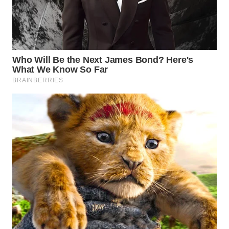
WN
INDRAMAYU
WN
KUNINGAN
WN
MAJALENGKA
WN
SUBANG
WN
SUKABUMI
WN
PURWAKARTA