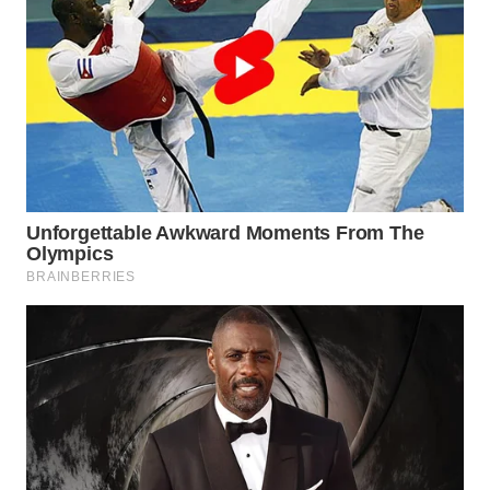
WN
SUMEDANG
WN
CIANJUR
WN
KEPULAUAN
SERIBU
WN
TANGERANG
WN
BINJAI
WN
CIREBON