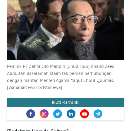
SAINS-TEKNO
KESEHATAN
INTERNASIONAL
SERBA-SERBI
Pemilik PT Zahra Oto Mandiri (Uhud Tour) Khalid Zeed
PENDIDIKAN
Abdullah Basalamah klaim tak pernah berhubungan
dengan mantan Menteri Agama Yaqut Cholil Qoumas.
OLAHRAGA
[WahanaNews.co/Istimewa]
OPINI
Ikuti Kami di:
EDITORIAL