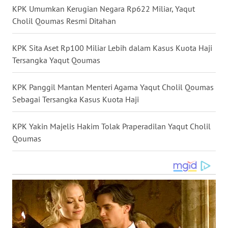
KPK Umumkan Kerugian Negara Rp622 Miliar, Yaqut
WN
Cholil Qoumas Resmi Ditahan
SERAMBI
KPK Sita Aset Rp100 Miliar Lebih dalam Kasus Kuota Haji
WN
Tersangka Yaqut Qoumas
JAMBI
KPK Panggil Mantan Menteri Agama Yaqut Cholil Qoumas
WN
Sebagai Tersangka Kasus Kuota Haji
SULTRA
KPK Yakin Majelis Hakim Tolak Praperadilan Yaqut Cholil
WN
Qoumas
NTB
WN
SULTENG
WN
SULBAR