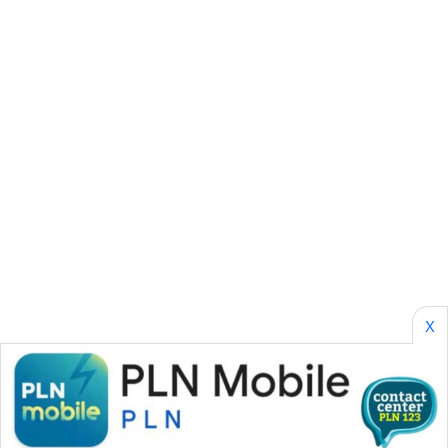
CILEUNGSI
NEWS
BERKAT
NEWS
BERAMPU
NEWS
ANUGERAH
NEWS
AKHLAK
X
ID
PERAPKI
NEWS