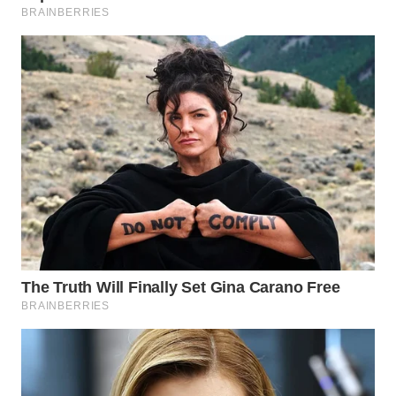
WN
KALTARA
WN
KALSEL
WN
KALTIM
WN
SULSEL
WN
GORONTALO
WN
SULUT