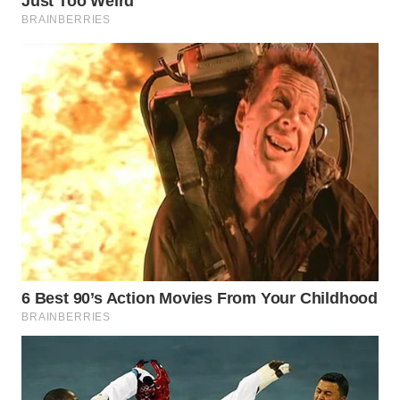
WN
BOGOR
WN
DEPOK
WN
TAPANULI
UTARA
WN
SAMOSIR
WN
PADANG
LAWAS