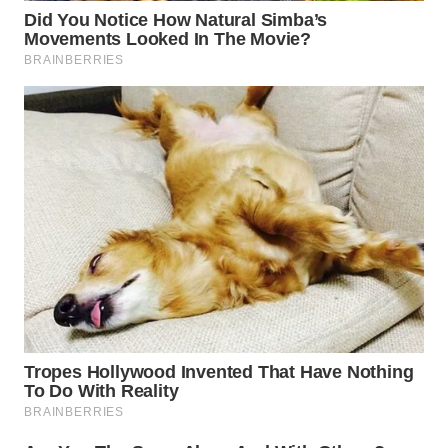
WN
PRIANGAN
TIMUR
WN
SEMARANG
WN
SOLO
WN
BOROBUDUR
WN
MADURA
WN
SURABAYA