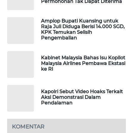
Permohonan Tak Dapat Diterima
WAHANA
LISTRIK
Amplop Bupati Kuansing untuk
Raja Juli Diduga Berisi 14.000 SGD,
WAHANA
KPK Temukan Selisih
TRAVEL
Pengembalian
WAHANA
Kabinet Malaysia Bahas Isu Kopilot
TV
Malaysia Airlines Pembawa Ekstasi
ke RI
WAHANANEWS
ID
Kapolri Sebut Video Hoaks Terkait
WAHANANEWS
Aksi Demonstrasi Dalam
Pendalaman
CO ID
WAHANANEWS
NET
KOMENTAR