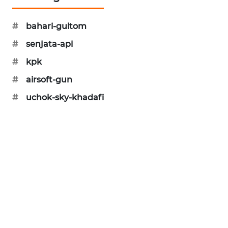
MAWAKA
#
bahari-gultom
ID
#
senjata-api
MARTABAT
#
kpk
NET
#
airsoft-gun
PLN
#
uchok-sky-khadafi
WATCH
MKLI
LPKKI
LKKI
KOPEKLIN