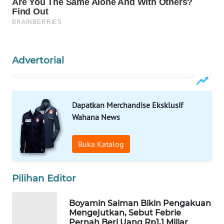
WN
NATUNA
WN
Advertorial
BINTAN
WN
MANDALIKA
Dapatkan Merchandise Eksklusif
Wahana News
WN
LIKUPANG
Buka Katalog
WN
LABUANBAJO
Pilihan Editor
WN
Boyamin Saiman Bikin Pengakuan
BORNEO
Mengejutkan, Sebut Febrie
Pernah Beri Uang Rp1,1 Miliar