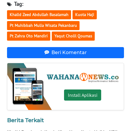
Tag:
KARIR
Khalid Zeed Abdullah Basalamah
Kuota Haji
Pt Muhibbah Mulia Wisata Pekanbaru
DISCLAIMER
Pt Zahra Oto Mandiri
Yaqut Cholil Qoumas
Wahana
News
Beri Komentar
Regional
WN
SUMUT
WN
Install Aplikasi
JAKARTA
WN
Berita Terkait
JABAR