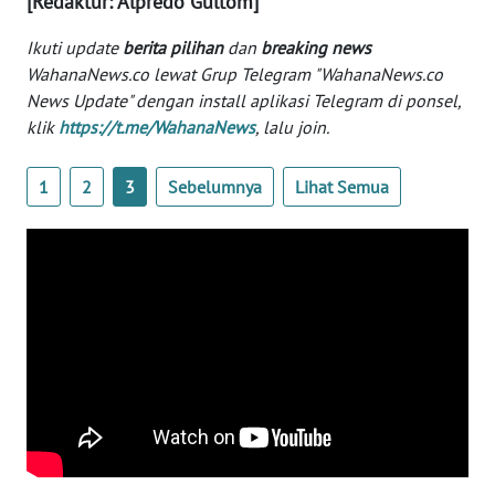
[Redaktur: Alpredo Gultom]
Informasi
Ikuti update
berita pilihan
dan
breaking news
INDEKS
WahanaNews.co lewat Grup Telegram "WahanaNews.co
BERITA
News Update" dengan install aplikasi Telegram di ponsel,
klik
https://t.me/WahanaNews
, lalu join.
KONTAK
KAMI
1
2
3
Sebelumnya
Lihat Semua
INFO
IKLAN
TENTANG
KAMI
PEDOMAN
MEDIA
SIBER
REDAKSI