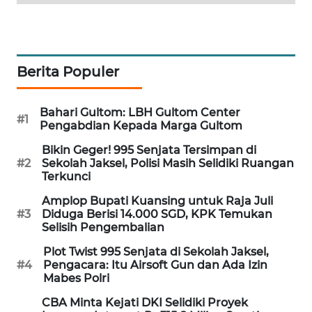
WAHANA
SPORT
WAHANA
Berita Populer
UMKM
Bahari Gultom: LBH Gultom Center
#1
WAHANA
Pengabdian Kepada Marga Gultom
SELEB
Bikin Geger! 995 Senjata Tersimpan di
#2
Sekolah Jaksel, Polisi Masih Selidiki Ruangan
WAHANA
Terkunci
PERSONA
Amplop Bupati Kuansing untuk Raja Juli
#3
Diduga Berisi 14.000 SGD, KPK Temukan
WAHANA
Selisih Pengembalian
OTOMOTIF
Plot Twist 995 Senjata di Sekolah Jaksel,
#4
Pengacara: Itu Airsoft Gun dan Ada Izin
WAHANA
Mabes Polri
HEALTH
CBA Minta Kejati DKI Selidiki Proyek