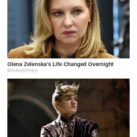
WN
MALUKU
WN
MALUT
WN
DAIRI
WN
DANAU
TOBA
WN
NIAS
WN
LANGKAT