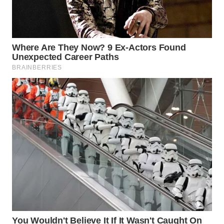
WN
TAPANULI
SELATAN
WN
TANJUNG
LESUNG
WN
KARO
WN
SIMALUNGUN
WN
LABUHANBATU
WN