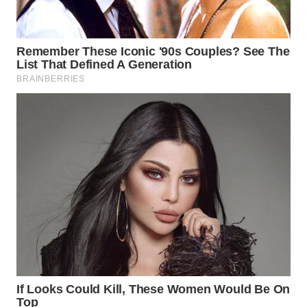
WN
NUSANTARA
WN
JOGJA
WN
JATIM
WN
BALI
WN
KALBAR
WN
KALTENG