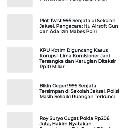
Wahana
Media
Group
Plot Twist 995 Senjata di Sekolah
Jaksel, Pengacara: Itu Airsoft Gun
WAHANA
dan Ada Izin Mabes Polri
NEWS
KPU Kotim Diguncang Kasus
WAHANA
Korupsi, Lima Komisioner Jadi
TANI
Tersangka dan Kerugian Ditaksir
Rp10 Miliar
WAHANA
ADVOKAT
Bikin Geger! 995 Senjata
Tersimpan di Sekolah Jaksel, Polisi
WAHANA
Masih Selidiki Ruangan Terkunci
INFRASTRUKTUR
WAHANA
Roy Suryo Gugat Polda Rp206
KONSUMEN
Juta, Hakim Nyatakan