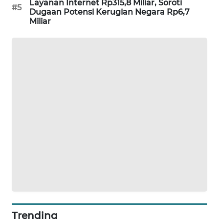
Layanan Internet Rp315,8 Miliar, Soroti
#5
WAHANA
Dugaan Potensi Kerugian Negara Rp6,7
DESA
Miliar
WISATA
LAPAK
WAHANA
Wahana
Network
KONSUMEN
LISTRIK
MASYARAKAT
KELISTRIKAN
WALINKI
ID
Trending