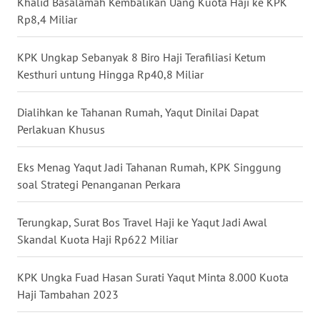
Khalid Basalamah Kembalikan Uang Kuota Haji ke KPK
WN
Rp8,4 Miliar
BANTEN
KPK Ungkap Sebanyak 8 Biro Haji Terafiliasi Ketum
WN
Kesthuri untung Hingga Rp40,8 Miliar
NTT
Dialihkan ke Tahanan Rumah, Yaqut Dinilai Dapat
WN
Perlakuan Khusus
KEPRI
Eks Menag Yaqut Jadi Tahanan Rumah, KPK Singgung
WN
soal Strategi Penanganan Perkara
PAPUA
Terungkap, Surat Bos Travel Haji ke Yaqut Jadi Awal
WN
PAPUA
Skandal Kuota Haji Rp622 Miliar
BARAT
KPK Ungka Fuad Hasan Surati Yaqut Minta 8.000 Kuota
WN
Haji Tambahan 2023
RIAU