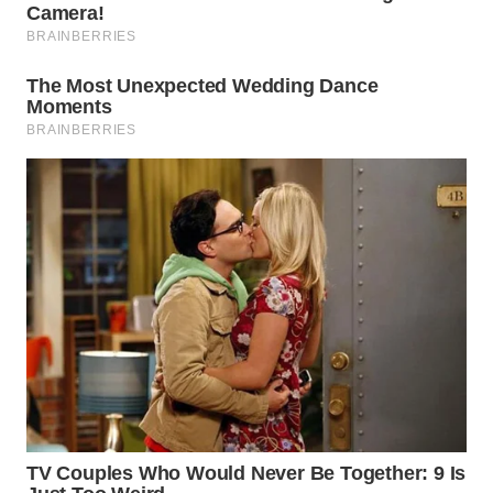
TAPANULI
TENGAH
WN DELI
SERDANG
WN
TEBING
TINGGI
WN
PAKPAK
WN
KARAWANG
WN
BEKASI