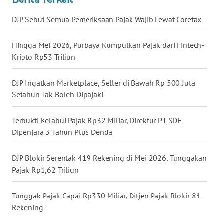
WN
DJP Sebut Semua Pemeriksaan Pajak Wajib Lewat Coretax
NUSANTARA
Hingga Mei 2026, Purbaya Kumpulkan Pajak dari Fintech-
WN
Kripto Rp53 Triliun
JOGJA
DJP Ingatkan Marketplace, Seller di Bawah Rp 500 Juta
WN
Setahun Tak Boleh Dipajaki
JATIM
Terbukti Kelabui Pajak Rp32 Miliar, Direktur PT SDE
WN
BALI
Dipenjara 3 Tahun Plus Denda
WN
DJP Blokir Serentak 419 Rekening di Mei 2026, Tunggakan
KALBAR
Pajak Rp1,62 Triliun
WN
Tunggak Pajak Capai Rp330 Miliar, Ditjen Pajak Blokir 84
KALTENG
Rekening