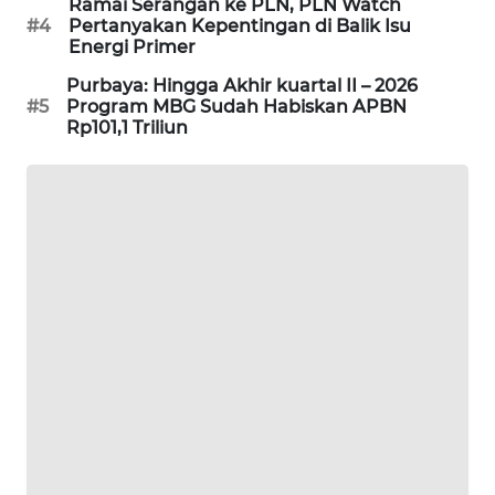
Ramai Serangan ke PLN, PLN Watch
PORTAL
#4
Pertanyakan Kepentingan di Balik Isu
KONSUMEN
Energi Primer
Purbaya: Hingga Akhir kuartal II – 2026
FORWAMKI
#5
Program MBG Sudah Habiskan APBN
Rp101,1 Triliun
ALPERKLINAS
FORJASIDA
TAMBANG
NEWS
SITUNGIR
NEWS
SIDIKALANG
NEWS