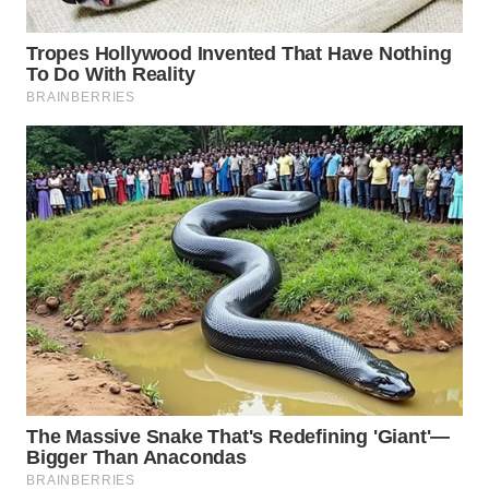
WN
MALUKU
WN
MALUT
WN
DAIRI
WN
DANAU
TOBA
WN
NIAS
WN
LANGKAT