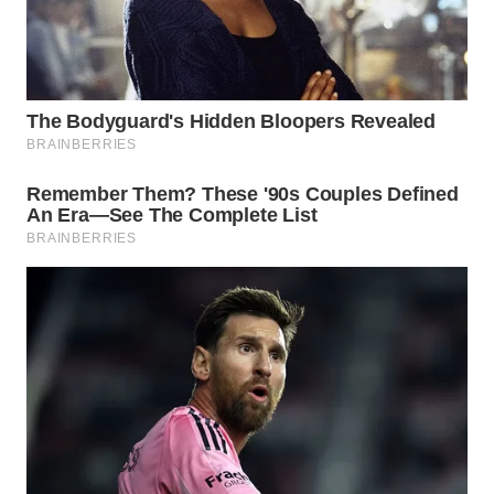
WN
NATUNA
WN
BINTAN
WN
MANDALIKA
WN
LIKUPANG
WN
LABUANBAJO
WN
BORNEO