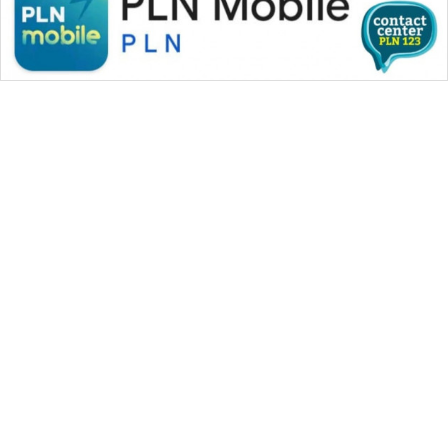
WAHANA MEDIA GROUP
|
|
|
WAHANA NEWS co
WAHANA TANI
WAHANA ADVOKAT
|
|
WAHANA INFRASTRUKTUR
WAHANA KONSUMEN
|
|
|
WAHANA LISTRIK
WAHANA TRAVEL
WAHANA TV
|
|
|
WAHANANEWS id
WAHANANEWS CO ID
WAHANANEWS NET
|
|
|
WAHANA SPORT ID
Wahana UMKM
Wahana Seleb