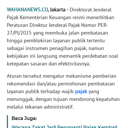
Informasi
WAHANANEWS.CO
, Jakarta -
Direktorat Jenderal
INDEKS
Pajak Kementerian Keuangan resmi menerbitkan
BERITA
Peraturan Direktur Jenderal Pajak Nomor PER-
27/PJ/2025 yang membuka jalan pembatasan
KONTAK
hingga pemblokiran layanan publik tertentu
KAMI
sebagai instrumen penagihan pajak, namun
kebijakan ini langsung memantik perdebatan soal
INFO
IKLAN
ketepatan sasaran dan efektivitasnya.
Aturan tersebut mengatur mekanisme pemberian
TENTANG
rekomendasi dan/atau permohonan pembatasan
KAMI
layanan publik terhadap wajib
pajak
yang
menunggak, dengan tujuan mendorong kepatuhan
PEDOMAN
MEDIA
melalui tekanan administratif.
SIBER
Baca Juga:
REDAKSI
Wacana Zakat Jadi Pengganti Pajak Kembali