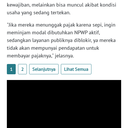
kewajiban, melainkan bisa muncul akibat kondisi
WN
usaha yang sedang tertekan.
SERAMBI
"Jika mereka menunggak pajak karena sepi, ingin
WN
meminjam modal dibutuhkan NPWP aktif,
JAMBI
sedangkan layanan publiknya diblokir, ya mereka
tidak akan mempunyai pendapatan untuk
WN
membayar pajaknya," jelasnya.
SULTRA
1
2
Selanjutnya
Lihat Semua
WN
NTB
WN
SULTENG
WN
SULBAR