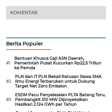
MAWAKA
KOMENTAR
ID
MARTABAT
NET
Berita Populer
PLN
WATCH
Bantuan Khusus Gaji ASN Daerah,
#1
Pemerintah Pusat Kucurkan Rp22,5 Triliun
MKLI
ke Pemda
PLN dan IT PLN Bekali Ratusan Siswa SMA
LPKKI
#2
Ilmu Energi Terbarukan untuk Dukung
Target Net Zero Emission
LKKI
ESDM Pacu Penyelesaian PLTA Batang Toru,
#3
Pembangkit 510 MW Diproyeksikan
KOPEKLIN
Hasilkan 2.124 GWh per Tahun