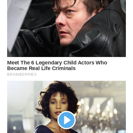
WN
PRIANGAN
TIMUR
WN
SEMARANG
WN
SOLO
WN
BOROBUDUR
WN
MADURA
WN
SURABAYA