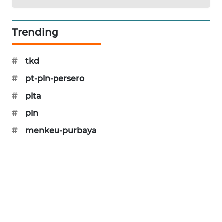
SIBARAGAS
NEWS
Trending
METRO
SIANTAR
#
tkd
NEWS
#
pt-pln-persero
#
plta
METRO
MEDAN
#
pln
NEWS
#
menkeu-purbaya
METRO
JAKARTA
NEWS
KRT
NEWS