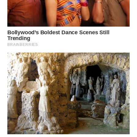
WN
BOGOR
WN
DEPOK
WN
TAPANULI
UTARA
WN
SAMOSIR
WN
PADANG
LAWAS