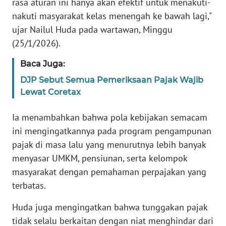
rasa aturan ini hanya akan efektif untuk menakuti-
WN
nakuti masyarakat kelas menengah ke bawah lagi,"
BANTEN
ujar Nailul Huda pada wartawan, Minggu
(25/1/2026).
WN
NTT
Baca Juga:
DJP Sebut Semua Pemeriksaan Pajak Wajib
WN
Lewat Coretax
KEPRI
Ia menambahkan bahwa pola kebijakan semacam
WN
ini mengingatkannya pada program pengampunan
PAPUA
pajak di masa lalu yang menurutnya lebih banyak
menyasar UMKM, pensiunan, serta kelompok
WN
PAPUA
masyarakat dengan pemahaman perpajakan yang
BARAT
terbatas.
WN
Huda juga mengingatkan bahwa tunggakan pajak
RIAU
tidak selalu berkaitan dengan niat menghindar dari