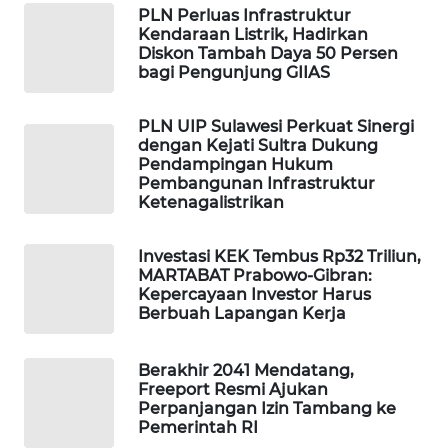
PLN Perluas Infrastruktur
WAHANA
Kendaraan Listrik, Hadirkan
DESA
Diskon Tambah Daya 50 Persen
WISATA
bagi Pengunjung GIIAS
LAPAK
PLN UIP Sulawesi Perkuat Sinergi
WAHANA
dengan Kejati Sultra Dukung
Pendampingan Hukum
Pembangunan Infrastruktur
Wahana
Ketenagalistrikan
Network
Investasi KEK Tembus Rp32 Triliun,
KONSUMEN
MARTABAT Prabowo-Gibran:
LISTRIK
Kepercayaan Investor Harus
Berbuah Lapangan Kerja
MASYARAKAT
KELISTRIKAN
Berakhir 2041 Mendatang,
Freeport Resmi Ajukan
WALINKI
Perpanjangan Izin Tambang ke
Pemerintah RI
ID