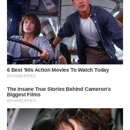
WN
INDRAMAYU
WN
KUNINGAN
WN
MAJALENGKA
WN
SUBANG
WN
SUKABUMI
WN
PURWAKARTA