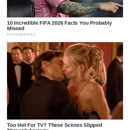
Wahana
Media
Group
WAHANA
NEWS
WAHANA
TANI
WAHANA
ADVOKAT
WAHANA
INFRASTRUKTUR
WAHANA
KONSUMEN