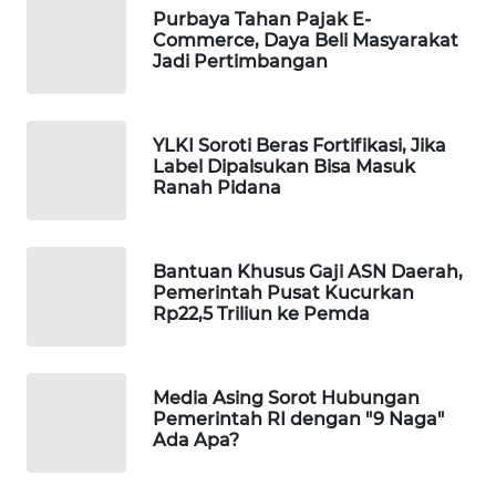
Purbaya Tahan Pajak E-
WAHANA
Commerce, Daya Beli Masyarakat
SPORT
Jadi Pertimbangan
WAHANA
UMKM
YLKI Soroti Beras Fortifikasi, Jika
Label Dipalsukan Bisa Masuk
Ranah Pidana
WAHANA
SELEB
Bantuan Khusus Gaji ASN Daerah,
WAHANA
Pemerintah Pusat Kucurkan
PERSONA
Rp22,5 Triliun ke Pemda
WAHANA
OTOMOTIF
Media Asing Sorot Hubungan
Pemerintah RI dengan "9 Naga"
WAHANA
Ada Apa?
HEALTH