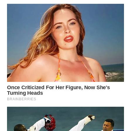
WN
TAPANULI
SELATAN
WN
TANJUNG
LESUNG
WN
KARO
WN
SIMALUNGUN
WN
LABUHANBATU
WN