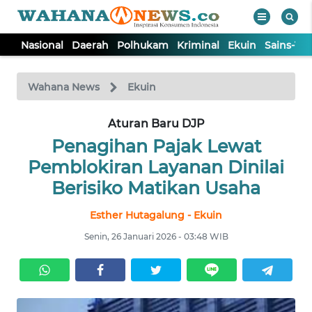
Nasional
Daerah
Polhukam
Kriminal
Ekuin
Sains-Te
WAHANA
Tutup
TV
Wahana News
Ekuin
NASIONAL
Aturan Baru DJP
Penagihan Pajak Lewat
DAERAH
Pemblokiran Layanan Dinilai
Berisiko Matikan Usaha
POLHUKAM
Esther Hutagalung - Ekuin
Senin, 26 Januari 2026 - 03:48 WIB
KRIMINAL
EKUIN