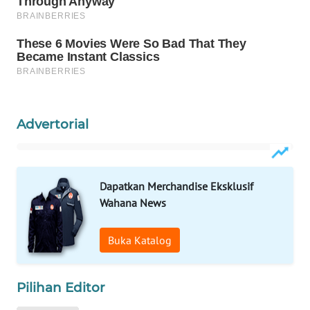
WAHANA
LISTRIK
WAHANA
TRAVEL
WAHANA
Advertorial
TV
WAHANANEWS
Dapatkan Merchandise Eksklusif
ID
Wahana News
WAHANANEWS
CO ID
Buka Katalog
WAHANANEWS
Pilihan Editor
NET