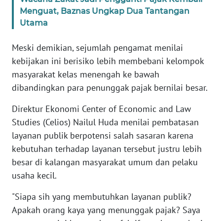
Menguat, Baznas Ungkap Dua Tantangan
Utama
KARIR
Meski demikian, sejumlah pengamat menilai
DISCLAIMER
kebijakan ini berisiko lebih membebani kelompok
masyarakat kelas menengah ke bawah
Wahana
News
dibandingkan para penunggak pajak bernilai besar.
Regional
Direktur Ekonomi Center of Economic and Law
WN
Studies (Celios) Nailul Huda menilai pembatasan
SUMUT
layanan publik berpotensi salah sasaran karena
kebutuhan terhadap layanan tersebut justru lebih
WN
besar di kalangan masyarakat umum dan pelaku
JAKARTA
usaha kecil.
WN
"Siapa sih yang membutuhkan layanan publik?
JABAR
Apakah orang kaya yang menunggak pajak? Saya