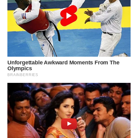
TAPANULI
TENGAH
WN DELI
SERDANG
WN
TEBING
TINGGI
WN
PAKPAK
WN
KARAWANG
WN
BEKASI