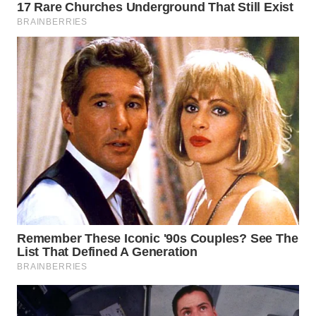
WN
SUMEDANG
WN
CIANJUR
WN
KEPULAUAN
SERIBU
WN
TANGERANG
WN
BINJAI
WN
CIREBON