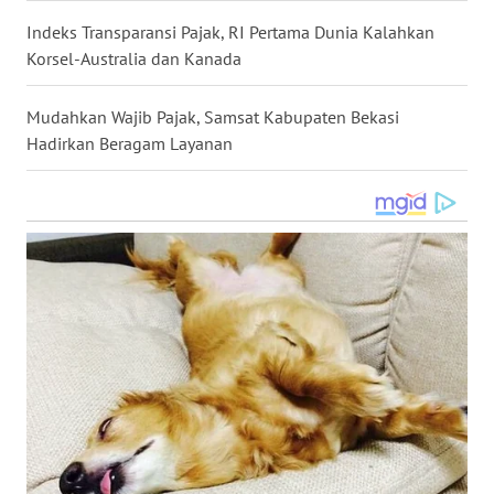
WN
Indeks Transparansi Pajak, RI Pertama Dunia Kalahkan
KALTARA
Korsel-Australia dan Kanada
WN
Mudahkan Wajib Pajak, Samsat Kabupaten Bekasi
KALSEL
Hadirkan Beragam Layanan
WN
KALTIM
WN
SULSEL
WN
GORONTALO
WN
SULUT