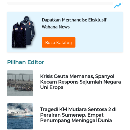
WAHANA
SPORT
Dapatkan Merchandise Eksklusif
Wahana News
WAHANA
UMKM
Buka Katalog
WAHANA
SELEB
Pilihan Editor
WAHANA
Krisis Ceuta Memanas, Spanyol
PERSONA
Kecam Respons Sejumlah Negara
Uni Eropa
WAHANA
OTOMOTIF
Tragedi KM Mutiara Sentosa 2 di
WAHANA
Perairan Sumenep, Empat
Penumpang Meninggal Dunia
HEALTH