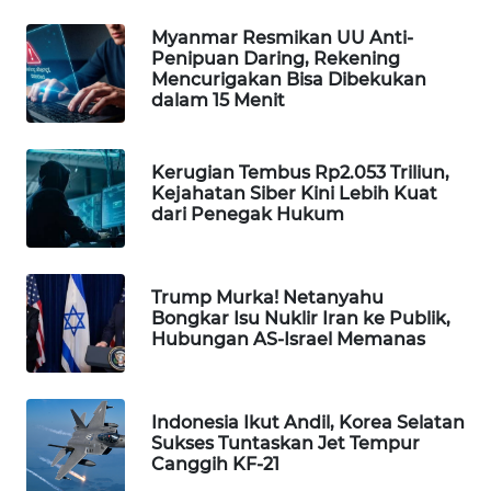
WAHANA
Myanmar Resmikan UU Anti-
DESA
Penipuan Daring, Rekening
WISATA
Mencurigakan Bisa Dibekukan
dalam 15 Menit
LAPAK
WAHANA
Kerugian Tembus Rp2.053 Triliun,
Kejahatan Siber Kini Lebih Kuat
Wahana
dari Penegak Hukum
Network
KONSUMEN
Trump Murka! Netanyahu
LISTRIK
Bongkar Isu Nuklir Iran ke Publik,
Hubungan AS-Israel Memanas
MASYARAKAT
KELISTRIKAN
Indonesia Ikut Andil, Korea Selatan
Sukses Tuntaskan Jet Tempur
WALINKI
Canggih KF-21
ID