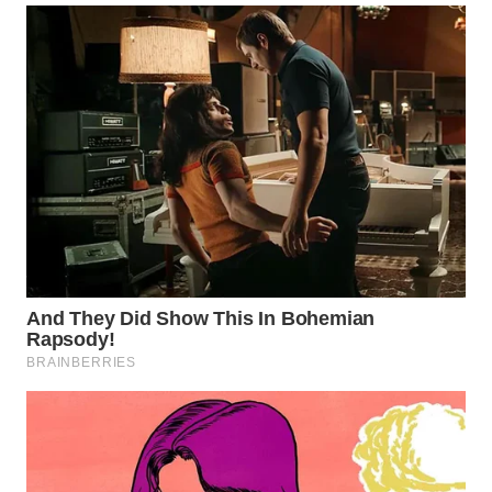
WN
PRIANGAN
TIMUR
WN
SEMARANG
WN
SOLO
WN
BOROBUDUR
WN
MADURA
WN
SURABAYA