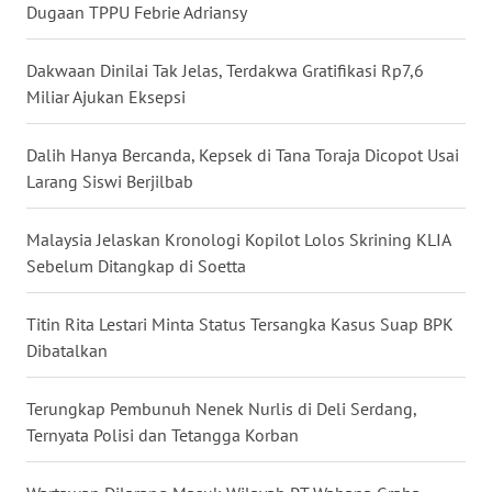
Dugaan TPPU Febrie Adriansy
WN
BABEL
Dakwaan Dinilai Tak Jelas, Terdakwa Gratifikasi Rp7,6
Miliar Ajukan Eksepsi
WN
SUMBAR
Dalih Hanya Bercanda, Kepsek di Tana Toraja Dicopot Usai
Larang Siswi Berjilbab
WN
SUMSEL
Malaysia Jelaskan Kronologi Kopilot Lolos Skrining KLIA
Sebelum Ditangkap di Soetta
WN
BENGKULU
Titin Rita Lestari Minta Status Tersangka Kasus Suap BPK
Dibatalkan
WN
LAMPUNG
Terungkap Pembunuh Nenek Nurlis di Deli Serdang,
Ternyata Polisi dan Tetangga Korban
WN
JATENG