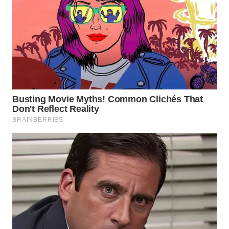
WN
NATUNA
WN
BINTAN
WN
MANDALIKA
WN
LIKUPANG
WN
LABUANBAJO
WN
BORNEO