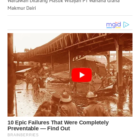
Wartawan Dilarang Masuk Wilayah PT Wahana Graha
Makmur Dairi
WN
NUSANTARA
WN
JOGJA
WN
JATIM
WN
BALI
WN
KALBAR
WN
KALTENG