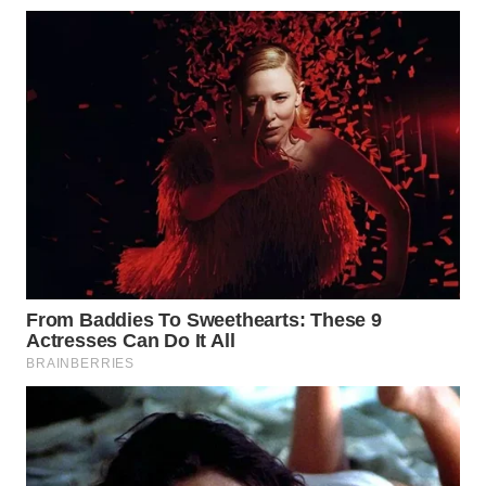
WN
KALTARA
WN
KALSEL
WN
KALTIM
WN
SULSEL
WN
GORONTALO
WN
SULUT