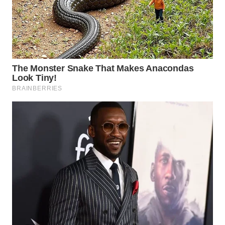
WN
SUMEDANG
WN
CIANJUR
WN
KEPULAUAN
SERIBU
WN
TANGERANG
WN
BINJAI
WN
CIREBON