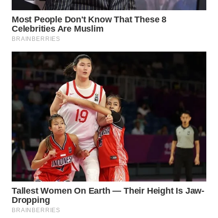
WN
INDRAMAYU
WN
KUNINGAN
WN
MAJALENGKA
WN
SUBANG
WN
SUKABUMI
WN
PURWAKARTA