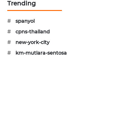
Trending
SIBARAGAS
NEWS
#
spanyol
METRO
#
cpns-thailand
SIANTAR
#
new-york-city
NEWS
#
km-mutiara-sentosa
METRO
MEDAN
NEWS
METRO
JAKARTA
NEWS
KRT
NEWS