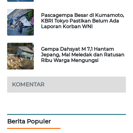
MAWAKA
Pascagempa Besar di Kumamoto,
ID
KBRI Tokyo Pastikan Belum Ada
Laporan Korban WNI
MARTABAT
NET
Gempa Dahsyat M 7,1 Hantam
PLN
Jepang, Mal Meledak dan Ratusan
WATCH
Ribu Warga Mengungsi
MKLI
KOMENTAR
LPKKI
LKKI
Berita Populer
KOPEKLIN