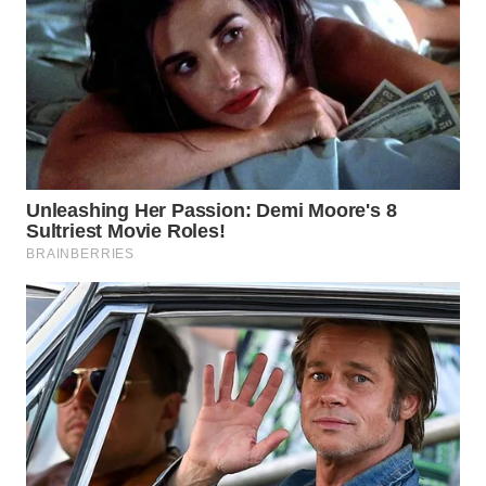
WN
MALUKU
WN
MALUT
WN
DAIRI
WN
DANAU
TOBA
WN
NIAS
WN
LANGKAT