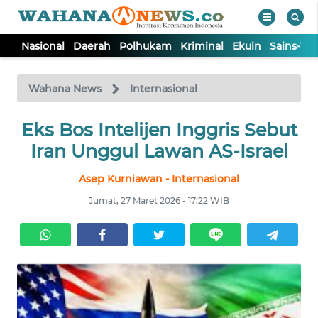
Nasional
Daerah
Polhukam
Kriminal
Ekuin
Sains-Te
WAHANA
Tutup
TV
Wahana News
Internasional
NASIONAL
Eks Bos Intelijen Inggris Sebut
Iran Unggul Lawan AS-Israel
DAERAH
Asep Kurniawan - Internasional
Jumat, 27 Maret 2026 - 17:22 WIB
POLHUKAM
KRIMINAL
EKUIN