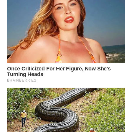
WN
BOGOR
WN
DEPOK
WN
TAPANULI
UTARA
WN
SAMOSIR
WN
PADANG
LAWAS