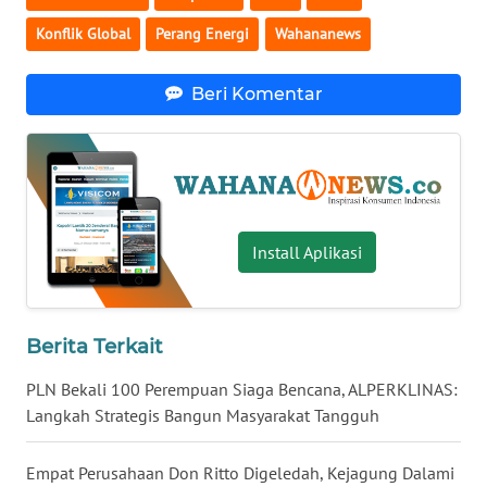
Konflik Global
Perang Energi
Wahananews
WN
SERAMBI
Beri Komentar
WN
JAMBI
WN
SULTRA
Install Aplikasi
WN
NTB
Berita Terkait
WN
SULTENG
PLN Bekali 100 Perempuan Siaga Bencana, ALPERKLINAS:
Langkah Strategis Bangun Masyarakat Tangguh
WN
SULBAR
Empat Perusahaan Don Ritto Digeledah, Kejagung Dalami