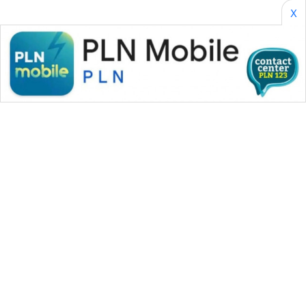
X
WAHANA MEDIA GROUP
|
|
|
WAHANA NEWS co
WAHANA TANI
WAHANA ADVOKAT
|
|
WAHANA INFRASTRUKTUR
WAHANA KONSUMEN