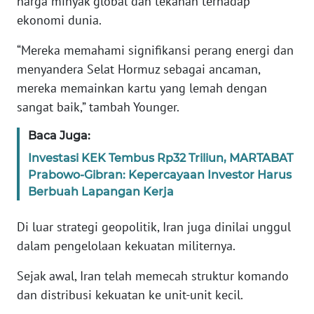
harga minyak global dan tekanan terhadap
Informasi
ekonomi dunia.
INDEKS
“Mereka memahami signifikansi perang energi dan
BERITA
menyandera Selat Hormuz sebagai ancaman,
mereka memainkan kartu yang lemah dengan
KONTAK
KAMI
sangat baik,” tambah Younger.
Baca Juga:
INFO
IKLAN
Investasi KEK Tembus Rp32 Triliun, MARTABAT
Prabowo-Gibran: Kepercayaan Investor Harus
Berbuah Lapangan Kerja
TENTANG
KAMI
Di luar strategi geopolitik, Iran juga dinilai unggul
PEDOMAN
dalam pengelolaan kekuatan militernya.
MEDIA
SIBER
Sejak awal, Iran telah memecah struktur komando
dan distribusi kekuatan ke unit-unit kecil.
REDAKSI