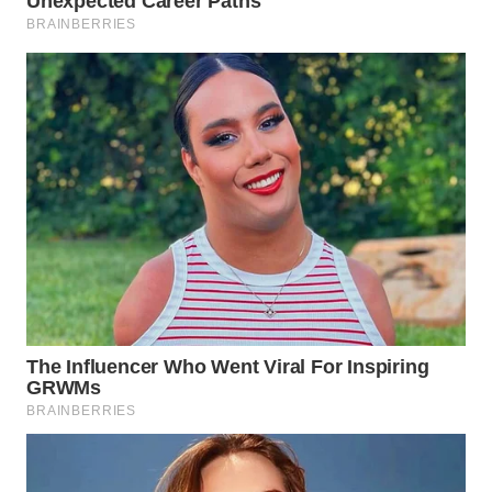
TAPANULI
TENGAH
WN DELI
SERDANG
WN
TEBING
TINGGI
WN
PAKPAK
WN
KARAWANG
WN
BEKASI