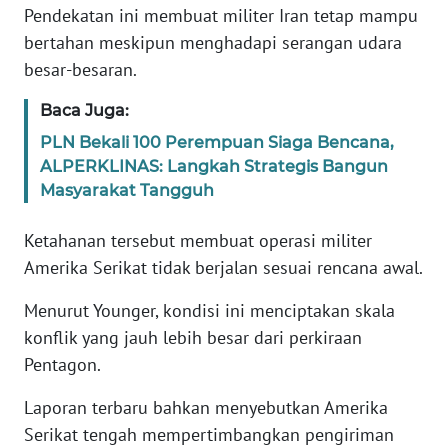
Pendekatan ini membuat militer Iran tetap mampu
bertahan meskipun menghadapi serangan udara
KARIR
besar-besaran.
DISCLAIMER
Baca Juga:
PLN Bekali 100 Perempuan Siaga Bencana,
Wahana
ALPERKLINAS: Langkah Strategis Bangun
News
Regional
Masyarakat Tangguh
Ketahanan tersebut membuat operasi militer
WN
SUMUT
Amerika Serikat tidak berjalan sesuai rencana awal.
Menurut Younger, kondisi ini menciptakan skala
WN
konflik yang jauh lebih besar dari perkiraan
JAKARTA
Pentagon.
WN
Laporan terbaru bahkan menyebutkan Amerika
JABAR
Serikat tengah mempertimbangkan pengiriman