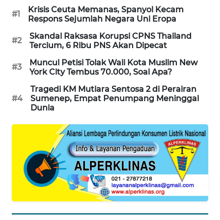
Krisis Ceuta Memanas, Spanyol Kecam
PORTAL
#1
Respons Sejumlah Negara Uni Eropa
KONSUMEN
Skandal Raksasa Korupsi CPNS Thailand
#2
Tercium, 6 Ribu PNS Akan Dipecat
FORWAMKI
Muncul Petisi Tolak Wali Kota Muslim New
#3
York City Tembus 70.000, Soal Apa?
ALPERKLINAS
Tragedi KM Mutiara Sentosa 2 di Perairan
#4
Sumenep, Empat Penumpang Meninggal
FORJASIDA
Dunia
TAMBANG
NEWS
SITUNGIR
NEWS
SIDIKALANG
NEWS