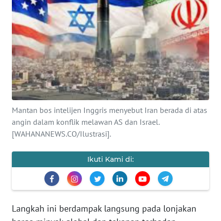
SAINS-TEKNO
KESEHATAN
INTERNASIONAL
SERBA-SERBI
Mantan bos intelijen Inggris menyebut Iran berada di atas
PENDIDIKAN
angin dalam konflik melawan AS dan Israel.
[WAHANANEWS.CO/Ilustrasi].
OLAHRAGA
Ikuti Kami di:
OPINI
EDITORIAL
Langkah ini berdampak langsung pada lonjakan