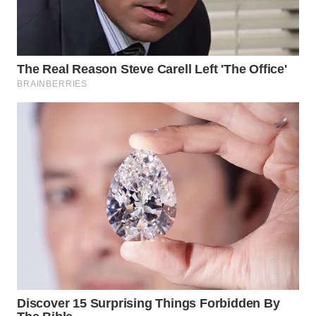
Wahana
Media
Group
WAHANA
NEWS
WAHANA
TANI
WAHANA
ADVOKAT
WAHANA
INFRASTRUKTUR
WAHANA
KONSUMEN