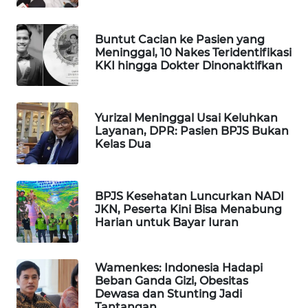
Wahana
Media
Buntut Cacian ke Pasien yang
Group
Meninggal, 10 Nakes Teridentifikasi
KKI hingga Dokter Dinonaktifkan
WAHANA
NEWS
Yurizal Meninggal Usai Keluhkan
WAHANA
Layanan, DPR: Pasien BPJS Bukan
TANI
Kelas Dua
WAHANA
ADVOKAT
BPJS Kesehatan Luncurkan NADI
JKN, Peserta Kini Bisa Menabung
Harian untuk Bayar Iuran
WAHANA
INFRASTRUKTUR
Wamenkes: Indonesia Hadapi
WAHANA
Beban Ganda Gizi, Obesitas
KONSUMEN
Dewasa dan Stunting Jadi
Tantangan