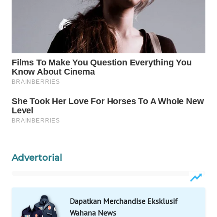
WN
PRIANGAN
TIMUR
WN
SEMARANG
WN
SOLO
WN
BOROBUDUR
Advertorial
WN
MADURA
WN
Dapatkan Merchandise Eksklusif
SURABAYA
Wahana News