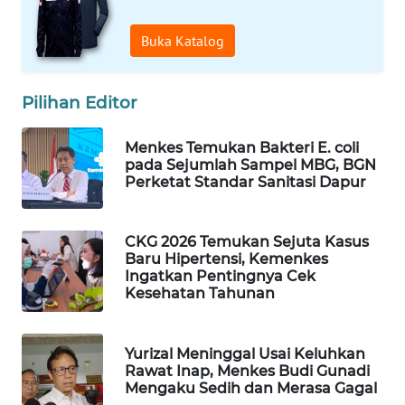
WN
Buka Katalog
NATUNA
WN
Pilihan Editor
BINTAN
Menkes Temukan Bakteri E. coli
WN
pada Sejumlah Sampel MBG, BGN
MANDALIKA
Perketat Standar Sanitasi Dapur
WN
CKG 2026 Temukan Sejuta Kasus
LIKUPANG
Baru Hipertensi, Kemenkes
Ingatkan Pentingnya Cek
Kesehatan Tahunan
WN
LABUANBAJO
Yurizal Meninggal Usai Keluhkan
WN
Rawat Inap, Menkes Budi Gunadi
BORNEO
Mengaku Sedih dan Merasa Gagal