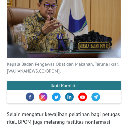
SAINS-TEKNO
KESEHATAN
INTERNASIONAL
SERBA-SERBI
Kepala Badan Pengawas Obat dan Makanan, Taruna Ikrar.
PENDIDIKAN
[WAHANANEWS.CO/BPOM].
OLAHRAGA
Ikuti Kami di:
OPINI
Selain mengatur kewajiban pelatihan bagi petugas
EDITORIAL
ritel, BPOM juga melarang fasilitas nonfarmasi