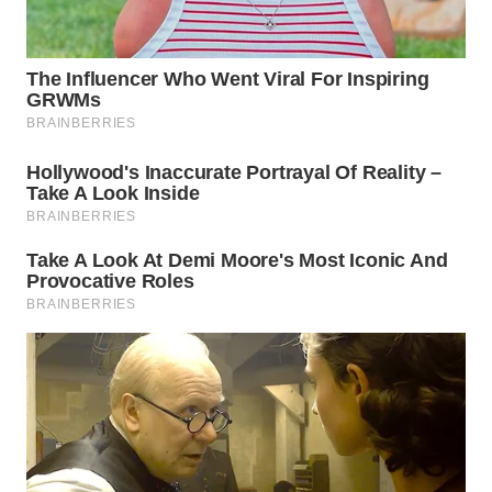
WN
SUMEDANG
WN
CIANJUR
WN
KEPULAUAN
SERIBU
WN
TANGERANG
WN
BINJAI
WN
CIREBON