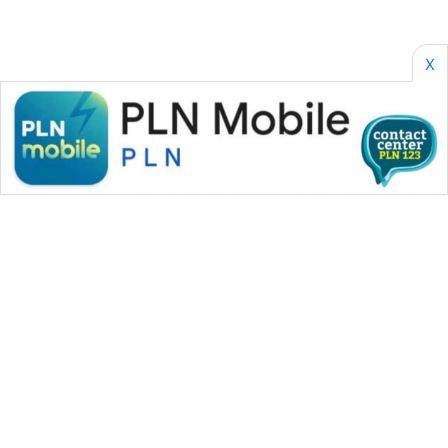
CILEUNGSI
NEWS
X
BERKAT
NEWS
BERAMPU
NEWS
ANUGERAH
NEWS
AKHLAK
ID
PERAPKI
NEWS
WAHANA MEDIA GROUP