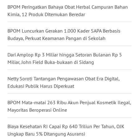
BPOM Peringatkan Bahaya Obat Herbal Campuran Bahan
WN
Kimia, 12 Produk Ditemukan Beredar
BABEL
BPOM Luncurkan Gerakan 1.000 Kader SAPA Berbasis
WN
Budaya, Perkuat Keamanan Pangan di Sekolah
SUMBAR
Dari Amplop Rp 3 Miliar hingga Setoran Bulanan Rp 5
WN
SUMSEL
Miliar, John Field Buka-bukaan di Sidang
WN
Netty Soroti Tantangan Pengawasan Obat Era Digital,
BENGKULU
Edukasi Publik Harus Diperkuat
WN
BPOM Mata-matai 263 Ribu Akun Penjual Kosmetik Ilegal,
LAMPUNG
Mayoritas Beroperasi Online
WN
Biaya Kesehatan RI Capai Rp 640 Triliun Per Tahun, OJK
JATENG
Ungkap Baru 5% Ditangung Asuransi