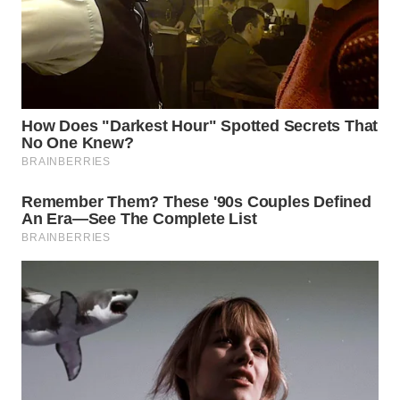
WN
INDRAMAYU
WN
KUNINGAN
WN
MAJALENGKA
WN
SUBANG
WN
SUKABUMI
WN
PURWAKARTA