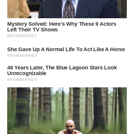
WN
KALTARA
WN
KALSEL
WN
KALTIM
WN
SULSEL
WN
GORONTALO
WN
SULUT