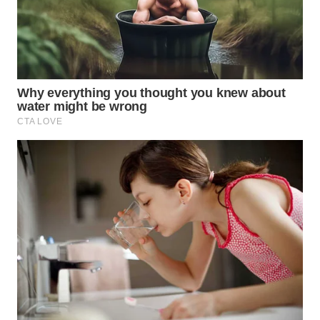
WN
MALUKU
WN
MALUT
WN
DAIRI
WN
DANAU
TOBA
WN
NIAS
WN
LANGKAT