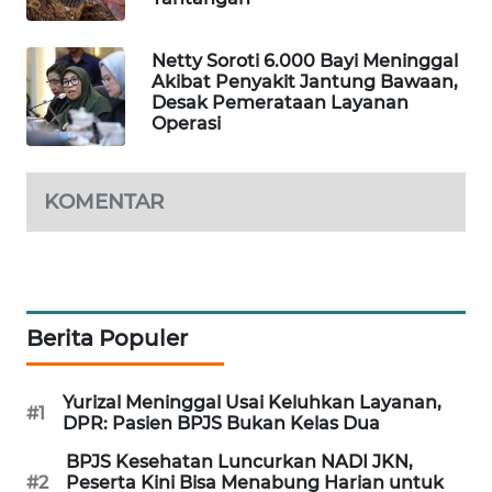
WAHANA
LISTRIK
Netty Soroti 6.000 Bayi Meninggal
Akibat Penyakit Jantung Bawaan,
Desak Pemerataan Layanan
WAHANA
Operasi
TRAVEL
WAHANA
KOMENTAR
TV
WAHANANEWS
ID
Berita Populer
WAHANANEWS
CO ID
Yurizal Meninggal Usai Keluhkan Layanan,
#1
DPR: Pasien BPJS Bukan Kelas Dua
WAHANANEWS
NET
BPJS Kesehatan Luncurkan NADI JKN,
#2
Peserta Kini Bisa Menabung Harian untuk