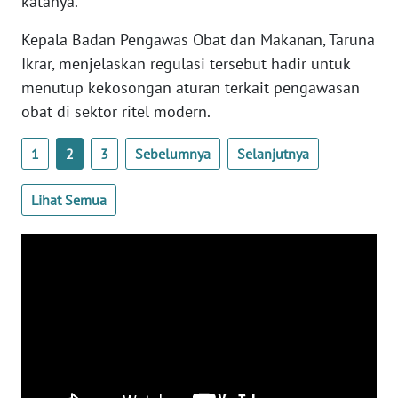
katanya.
WN
BANTEN
Kepala Badan Pengawas Obat dan Makanan, Taruna
Ikrar, menjelaskan regulasi tersebut hadir untuk
WN
menutup kekosongan aturan terkait pengawasan
NTT
obat di sektor ritel modern.
WN
1
2
3
Sebelumnya
Selanjutnya
KEPRI
Lihat Semua
WN
PAPUA
WN
PAPUA
BARAT
WN
RIAU