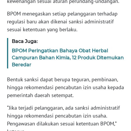
kewenangan sesuai aturan perundang-undangan.
BPOM menegaskan setiap pelanggaran terhadap
KARIR
regulasi baru akan dikenai sanksi administratif
sesuai ketentuan yang berlaku.
DISCLAIMER
Baca Juga:
Wahana
News
BPOM Peringatkan Bahaya Obat Herbal
Regional
Campuran Bahan Kimia, 12 Produk Ditemukan
Beredar
WN
SUMUT
Bentuk sanksi dapat berupa teguran, pembinaan,
hingga rekomendasi pencabutan izin usaha kepada
WN
pemerintah daerah setempat.
JAKARTA
“Jika terjadi pelanggaran, ada sanksi administratif
WN
hingga rekomendasi pencabutan izin usaha.
JABAR
Pengawasan dilakukan sesuai ketentuan BPOM,”