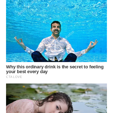
TAPANULI
TENGAH
WN DELI
SERDANG
WN
TEBING
TINGGI
WN
PAKPAK
WN
KARAWANG
WN
BEKASI