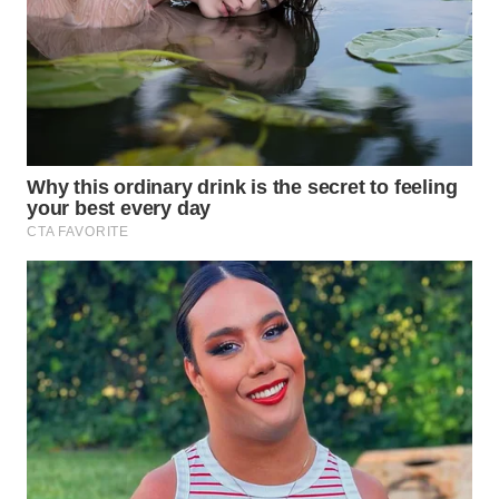
WN
BOGOR
WN
DEPOK
WN
TAPANULI
UTARA
WN
SAMOSIR
WN
PADANG
LAWAS