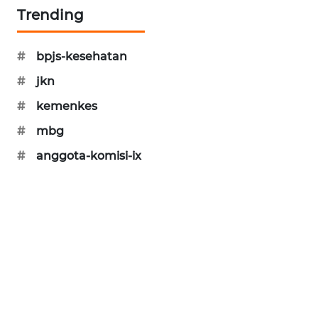
Trending
WAHANA
DESA
WISATA
#
bpjs-kesehatan
#
jkn
LAPAK
WAHANA
#
kemenkes
#
mbg
Wahana
Network
#
anggota-komisi-ix
KONSUMEN
LISTRIK
MASYARAKAT
KELISTRIKAN
WALINKI
ID