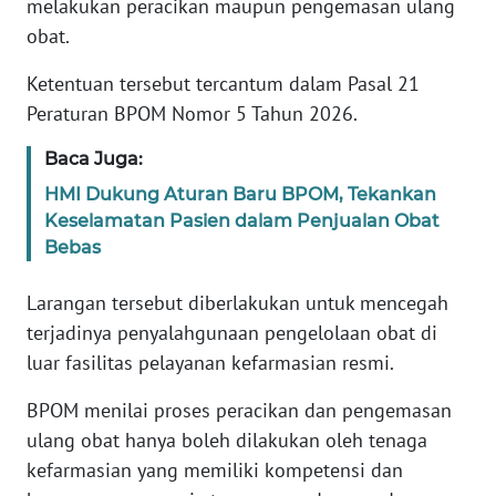
melakukan peracikan maupun pengemasan ulang
Informasi
obat.
INDEKS
BERITA
Ketentuan tersebut tercantum dalam Pasal 21
Peraturan BPOM Nomor 5 Tahun 2026.
KONTAK
Baca Juga:
KAMI
HMI Dukung Aturan Baru BPOM, Tekankan
INFO
Keselamatan Pasien dalam Penjualan Obat
IKLAN
Bebas
Larangan tersebut diberlakukan untuk mencegah
TENTANG
KAMI
terjadinya penyalahgunaan pengelolaan obat di
luar fasilitas pelayanan kefarmasian resmi.
PEDOMAN
MEDIA
BPOM menilai proses peracikan dan pengemasan
SIBER
ulang obat hanya boleh dilakukan oleh tenaga
kefarmasian yang memiliki kompetensi dan
REDAKSI