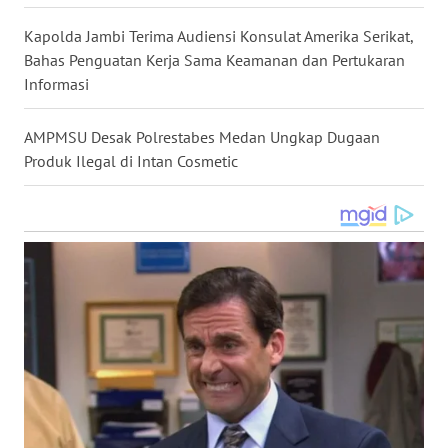
WN
Kapolda Jambi Terima Audiensi Konsulat Amerika Serikat,
NUSANTARA
Bahas Penguatan Kerja Sama Keamanan dan Pertukaran
Informasi
WN
JOGJA
AMPMSU Desak Polrestabes Medan Ungkap Dugaan
Produk Ilegal di Intan Cosmetic
WN
JATIM
WN
BALI
WN
KALBAR
WN
KALTENG