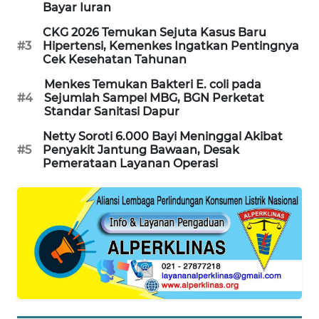
Bayar Iuran
WAHANA
CKG 2026 Temukan Sejuta Kasus Baru
SPORT
#3
Hipertensi, Kemenkes Ingatkan Pentingnya
Cek Kesehatan Tahunan
WAHANA
Menkes Temukan Bakteri E. coli pada
UMKM
#4
Sejumlah Sampel MBG, BGN Perketat
Standar Sanitasi Dapur
WAHANA
Netty Soroti 6.000 Bayi Meninggal Akibat
SELEB
#5
Penyakit Jantung Bawaan, Desak
Pemerataan Layanan Operasi
WAHANA
PERSONA
WAHANA
OTOMOTIF
WAHANA
HEALTH