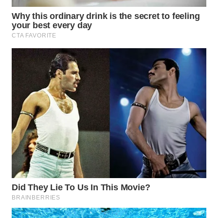
WN
TAPANULI
SELATAN
WN
TANJUNG
LESUNG
WN
KARO
WN
SIMALUNGUN
WN
LABUHANBATU
WN