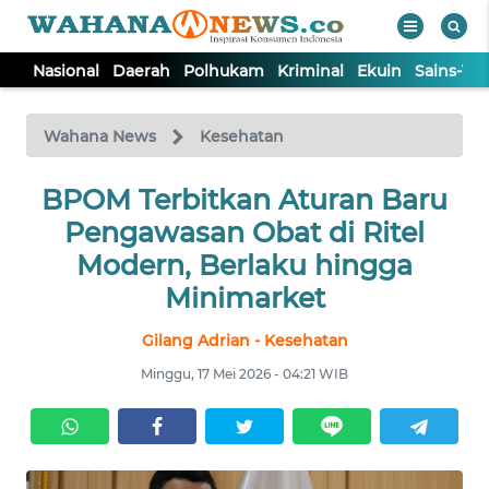
Nasional
Daerah
Polhukam
Kriminal
Ekuin
Sains-Te
WAHANA
Tutup
TV
Wahana News
Kesehatan
NASIONAL
BPOM Terbitkan Aturan Baru
Pengawasan Obat di Ritel
DAERAH
Modern, Berlaku hingga
Minimarket
POLHUKAM
Gilang Adrian - Kesehatan
Minggu, 17 Mei 2026 - 04:21 WIB
KRIMINAL
EKUIN