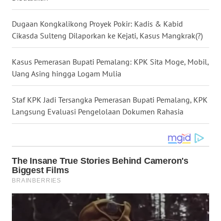
WN
KALTARA
Dugaan Kongkalikong Proyek Pokir: Kadis & Kabid
Cikasda Sulteng Dilaporkan ke Kejati, Kasus Mangkrak(?)
WN
KALSEL
Kasus Pemerasan Bupati Pemalang: KPK Sita Moge, Mobil,
Uang Asing hingga Logam Mulia
WN
KALTIM
Staf KPK Jadi Tersangka Pemerasan Bupati Pemalang, KPK
Langsung Evaluasi Pengelolaan Dokumen Rahasia
WN
SULSEL
WN
GORONTALO
WN
SULUT