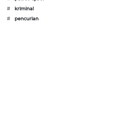
PORTAL
#
kriminal
KONSUMEN
#
pencurian
FORWAMKI
ALPERKLINAS
FORJASIDA
TAMBANG
NEWS
SITUNGIR
NEWS
SIDIKALANG
NEWS