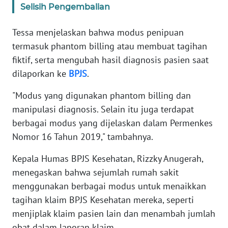
Selisih Pengembalian
KARIR
Tessa menjelaskan bahwa modus penipuan
termasuk phantom billing atau membuat tagihan
DISCLAIMER
fiktif, serta mengubah hasil diagnosis pasien saat
dilaporkan ke
BPJS
.
Wahana
News
"Modus yang digunakan phantom billing dan
Regional
manipulasi diagnosis. Selain itu juga terdapat
berbagai modus yang dijelaskan dalam Permenkes
WN
SUMUT
Nomor 16 Tahun 2019," tambahnya.
Kepala Humas BPJS Kesehatan, Rizzky Anugerah,
WN
menegaskan bahwa sejumlah rumah sakit
JAKARTA
menggunakan berbagai modus untuk menaikkan
WN
tagihan klaim BPJS Kesehatan mereka, seperti
JABAR
menjiplak klaim pasien lain dan menambah jumlah
obat dalam laporan klaim.