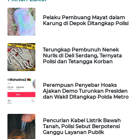
WAHANA
LISTRIK
Pelaku Pembuang Mayat dalam
Karung di Depok Ditangkap Polisi
WAHANA
TRAVEL
Terungkap Pembunuh Nenek
WAHANA
Nurlis di Deli Serdang, Ternyata
TV
Polisi dan Tetangga Korban
WAHANANEWS
ID
Perempuan Penyebar Hoaks
Ajakan Demo Turunkan Presiden
dan Wakil Ditangkap Polda Metro
WAHANANEWS
CO ID
Pencurian Kabel Listrik Bawah
WAHANANEWS
Tanah, Polisi Sebut Berpotensi
NET
Ganggu Layanan Publik