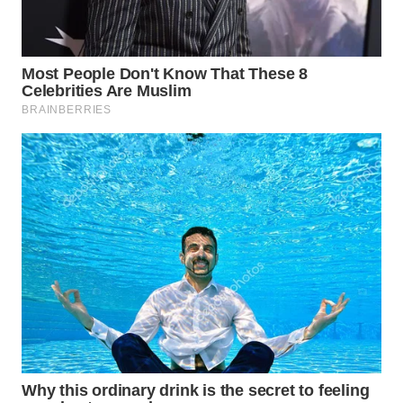
WN
BOGOR
WN
DEPOK
WN
TAPANULI
UTARA
WN
SAMOSIR
WN
PADANG
LAWAS