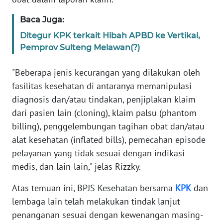
WN
BANTEN
Baca Juga:
Ditegur KPK terkait Hibah APBD ke Vertikal,
WN
Pemprov Sulteng Melawan(?)
NTT
"Beberapa jenis kecurangan yang dilakukan oleh
WN
fasilitas kesehatan di antaranya memanipulasi
KEPRI
diagnosis dan/atau tindakan, penjiplakan klaim
dari pasien lain (cloning), klaim palsu (phantom
WN
billing), penggelembungan tagihan obat dan/atau
PAPUA
alat kesehatan (inflated bills), pemecahan episode
pelayanan yang tidak sesuai dengan indikasi
WN
medis, dan lain-lain," jelas Rizzky.
PAPUA
BARAT
Atas temuan ini, BPJS Kesehatan bersama
KPK
dan
lembaga lain telah melakukan tindak lanjut
WN
RIAU
penanganan sesuai dengan kewenangan masing-