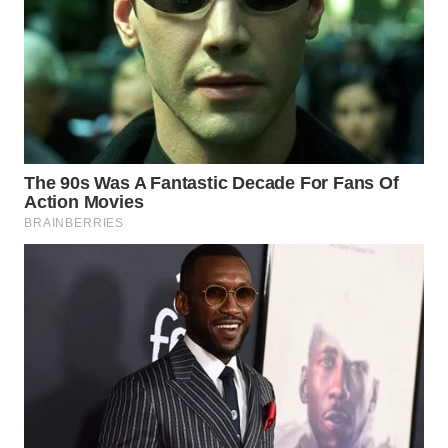
TAPANULI
TENGAH
WN DELI
SERDANG
WN
TEBING
TINGGI
WN
PAKPAK
WN
KARAWANG
WN
BEKASI