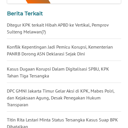
WN
Berita Terkait
NUSANTARA
Ditegur KPK terkait Hibah APBD ke Vertikal, Pemprov
WN
Sulteng Melawan(?)
JOGJA
Konflik Kepentingan Jadi Pemicu Korupsi, Kementerian
WN
PANRB Dorong ASN Deklarasi Sejak Dini
JATIM
Kasus Dugaan Korupsi Dalam Digitalisasi SPBU, KPK
WN
Tahan Tiga Tersangka
BALI
DPC GMNI Jakarta Timur Gelar Aksi di KPK, Mabes Polri,
WN
dan Kejaksaan Agung, Desak Penegakan Hukum
KALBAR
Transparan
WN
KALTENG
Titin Rita Lestari Minta Status Tersangka Kasus Suap BPK
Dibatalkan