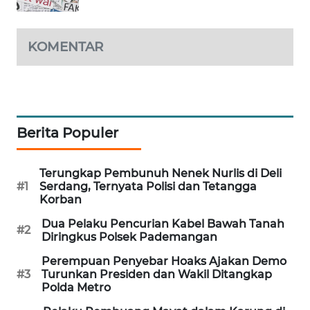
WAHANA
DESA
WISATA
KOMENTAR
LAPAK
WAHANA
Wahana
Berita Populer
Network
Terungkap Pembunuh Nenek Nurlis di Deli
KONSUMEN
#1
Serdang, Ternyata Polisi dan Tetangga
LISTRIK
Korban
Dua Pelaku Pencurian Kabel Bawah Tanah
#2
MASYARAKAT
Diringkus Polsek Pademangan
KELISTRIKAN
Perempuan Penyebar Hoaks Ajakan Demo
#3
Turunkan Presiden dan Wakil Ditangkap
WALINKI
Polda Metro
ID