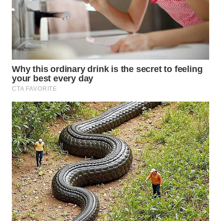
WN
PRIANGAN
TIMUR
WN
SEMARANG
WN
SOLO
WN
BOROBUDUR
WN
MADURA
WN
SURABAYA