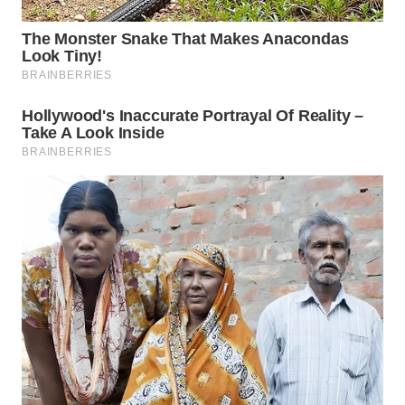
WN
NATUNA
WN
BINTAN
WN
MANDALIKA
WN
LIKUPANG
WN
LABUANBAJO
WN
BORNEO