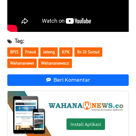
WN
BABEL
WN
SUMBAR
Tag:
BPJS
Fraud
Jateng
KPK
Rs Di Sumut
WN
SUMSEL
Wahananews
Wahananewsco
WN
Beri Komentar
BENGKULU
WN
LAMPUNG
WN
Install Aplikasi
JATENG