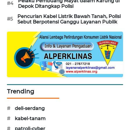
Pelaku Pembuang Mayat dalam Karung di
#4
Depok Ditangkap Polisi
MAWAKA
ID
Pencurian Kabel Listrik Bawah Tanah, Polisi
#5
Sebut Berpotensi Ganggu Layanan Publik
MARTABAT
NET
PLN
WATCH
MKLI
LPKKI
Trending
LKKI
#
deli-serdang
#
kabel-tanam
KOPEKLIN
#
patroli-cyber