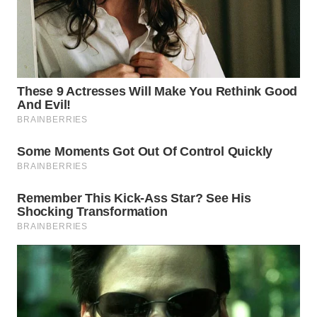
WN
TAPANULI
SELATAN
WN
TANJUNG
LESUNG
WN
KARO
WN
SIMALUNGUN
WN
LABUHANBATU
WN