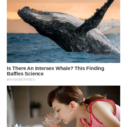
WN
INDRAMAYU
WN
KUNINGAN
WN
MAJALENGKA
WN
SUBANG
WN
SUKABUMI
WN
PURWAKARTA