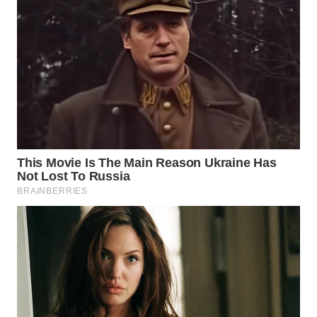
WN
MALUKU
WN
MALUT
WN
DAIRI
WN
DANAU
TOBA
WN
NIAS
WN
LANGKAT