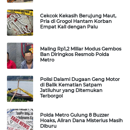
WAHANA
SPORT
Cekcok Kekasih Berujung Maut,
Pria di Grogol Hantam Korban
Empat Kali dengan Palu
WAHANA
UMKM
Maling Rp1,2 Miliar Modus Gembos
WAHANA
Ban Diringkos Resmob Polda
SELEB
Metro
WAHANA
PERSONA
Polisi Dalami Dugaan Geng Motor
di Balik Kematian Satpam
Jatiluhur yang Ditemukan
WAHANA
Terborgol
OTOMOTIF
WAHANA
Polda Metro Gulung 8 Buzzer
Hoaks, Aliran Dana Misterius Masih
HEALTH
Diburu