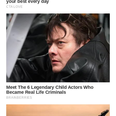
WN
SUMEDANG
WN
CIANJUR
WN
KEPULAUAN
SERIBU
WN
TANGERANG
WN
BINJAI
WN
CIREBON