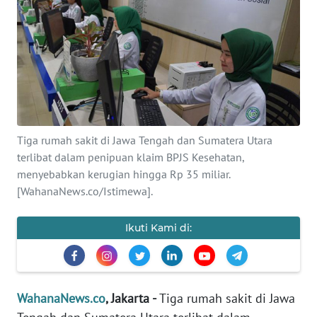
SAINS-TEKNO
KESEHATAN
INTERNASIONAL
SERBA-SERBI
Tiga rumah sakit di Jawa Tengah dan Sumatera Utara
terlibat dalam penipuan klaim BPJS Kesehatan,
PENDIDIKAN
menyebabkan kerugian hingga Rp 35 miliar.
[WahanaNews.co/Istimewa].
OLAHRAGA
Ikuti Kami di:
OPINI
EDITORIAL
WahanaNews.co
, Jakarta -
Tiga rumah sakit di Jawa