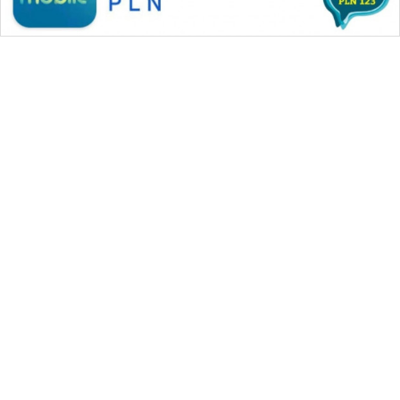
WAHANA MEDIA GROUP
|
|
|
WAHANA NEWS co
WAHANA TANI
WAHANA ADVOKAT
|
|
WAHANA INFRASTRUKTUR
WAHANA KONSUMEN
|
|
|
WAHANA LISTRIK
WAHANA TRAVEL
WAHANA TV
|
|
|
WAHANANEWS id
WAHANANEWS CO ID
WAHANANEWS NET
|
|
|
WAHANA SPORT ID
Wahana UMKM
Wahana Seleb
|
|
|
Wahana Persona
Wahana Otomotif
Wahana Health
|
Wahana Desa Wisata
Lapak Wahana