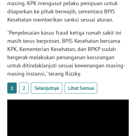
masing. KPK mengusut pelaku penipuan untuk
WN
dilaporkan ke pihak berwajib, sementara BPJS
SERAMBI
Kesehatan memberikan sanksi sesuai aturan.
"Penyelesaian kasus fraud ketiga rumah sakit ini
WN
JAMBI
masih terus berproses. BPJS Kesehatan bersama
KPK, Kementerian Kesehatan, dan BPKP sudah
WN
bergerak melakukan penanganan kecurangan
SULTRA
untuk ditindaklanjuti sesuai kewenangan masing-
masing instansi," terang Rizzky.
WN
NTB
1
2
Selanjutnya
Lihat Semua
WN
SULTENG
WN
SULBAR