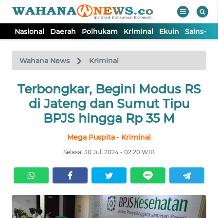
Nasional
Daerah
Polhukam
Kriminal
Ekuin
Sains-Te
WAHANA
Tutup
TV
Wahana News
Kriminal
NASIONAL
Terbongkar, Begini Modus RS
di Jateng dan Sumut Tipu
DAERAH
BPJS hingga Rp 35 M
Mega Puspita - Kriminal
POLHUKAM
Selasa, 30 Juli 2024 - 02:20 WIB
KRIMINAL
EKUIN