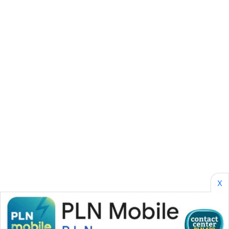
SONYA
ASA
NEWS
X