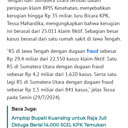
Tengah dan Sumatera Utara terlibat dalam
Informasi
penipuan klaim BPJS Kesehatan, menyebabkan
INDEKS
kerugian hingga Rp 35 miliar. Juru Bicara KPK,
BERITA
Tessa Mahardika, mengungkapkan bahwa kerugian
ini berasal dari 25.011 klaim fiktif. Sebagian besar
KONTAK
kasus berasal dari satu rumah sakit di Jawa Tengah.
KAMI
"RS di Jawa Tengah dengan dugaan
fraud
sebesar
INFO
Rp 29,4 miliar dari 22.550 kasus klaim fiktif. Satu
IKLAN
RS di Sumatera Utara dengan dugaan fraud
sebesar Rp 4,2 miliar dari 1.620 kasus. Serta satu
TENTANG
lagi RS di Sumatera Utara dengan dugaan fraud
KAMI
sebesar Rp 1,5 miliar dari 841 kasus," jelas Tessa
pada Senin (29/7/2024).
PEDOMAN
MEDIA
Baca Juga:
SIBER
Amplop Bupati Kuansing untuk Raja Juli
Diduga Berisi 14.000 SGD, KPK Temukan
REDAKSI