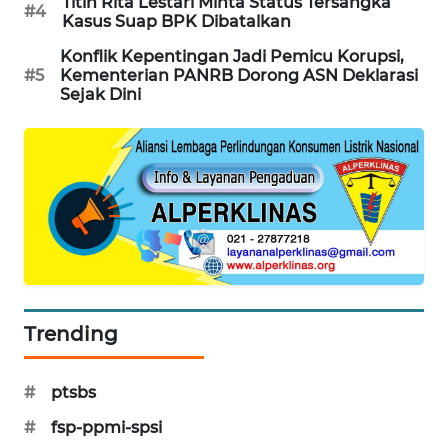
Titin Rita Lestari Minta Status Tersangka
#4
PORTAL
Kasus Suap BPK Dibatalkan
KONSUMEN
Konflik Kepentingan Jadi Pemicu Korupsi,
#5
Kementerian PANRB Dorong ASN Deklarasi
Sejak Dini
FORWAMKI
ALPERKLINAS
FORJASIDA
TAMBANG
NEWS
SITUNGIR
Trending
NEWS
#
ptsbs
SIDIKALANG
NEWS
#
fsp-ppmi-spsi