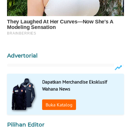
WAHANA
LISTRIK
WAHANA
TRAVEL
WAHANA
Advertorial
TV
WAHANANEWS
ID
Dapatkan Merchandise Eksklusif
Wahana News
WAHANANEWS
CO ID
Buka Katalog
WAHANANEWS
NET
Pilihan Editor