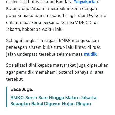
underpass lintas selatan Bandara
Yogyakarta
di
Kulonprogo. Area ini merupakan zona dengan
KARIR
potensi risiko tsunami yang tinggi," ujar Dwikorita
dalam rapat kerja bersama Komisi V DPR RI di
DISCLAIMER
Jakarta, beberapa waktu lalu.
Wahana
Sebagai langkah mitigasi, BMKG mengusulkan
News
penerapan sistem buka-tutup lalu lintas di ruas
Regional
jalan underpass tersebut selama masa
mudik
.
WN
Sosialisasi dini kepada masyarakat juga diperlukan
SUMUT
agar pemudik memahami potensi bahaya di area
tersebut.
WN
JAKARTA
Baca Juga:
BMKG: Senin Sore Hingga Malam Jakarta
WN
Sebagian Bakal Diguyur Hujan Ringan
JABAR