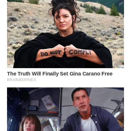
WN
SUMEDANG
WN
CIANJUR
WN
KEPULAUAN
SERIBU
WN
TANGERANG
WN
BINJAI
WN
CIREBON