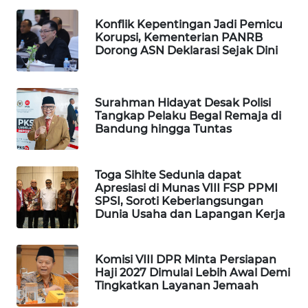
WAHANA
Konflik Kepentingan Jadi Pemicu
DESA
Korupsi, Kementerian PANRB
WISATA
Dorong ASN Deklarasi Sejak Dini
LAPAK
WAHANA
Surahman Hidayat Desak Polisi
Tangkap Pelaku Begal Remaja di
Bandung hingga Tuntas
Wahana
Network
Toga Sihite Sedunia dapat
KONSUMEN
Apresiasi di Munas VIII FSP PPMI
LISTRIK
SPSI, Soroti Keberlangsungan
Dunia Usaha dan Lapangan Kerja
MASYARAKAT
KELISTRIKAN
Komisi VIII DPR Minta Persiapan
Haji 2027 Dimulai Lebih Awal Demi
WALINKI
Tingkatkan Layanan Jemaah
ID