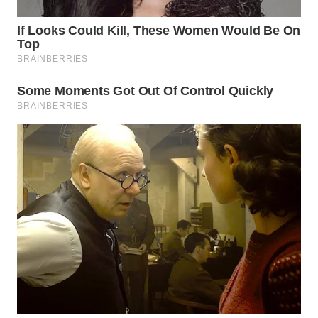
WN
TAPANULI
SELATAN
WN
TANJUNG
LESUNG
WN
KARO
WN
SIMALUNGUN
WN
LABUHANBATU
WN