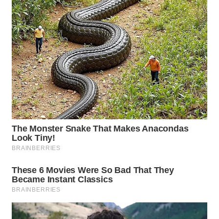
WN
BOGOR
WN
DEPOK
WN
TAPANULI
UTARA
WN
SAMOSIR
WN
PADANG
LAWAS