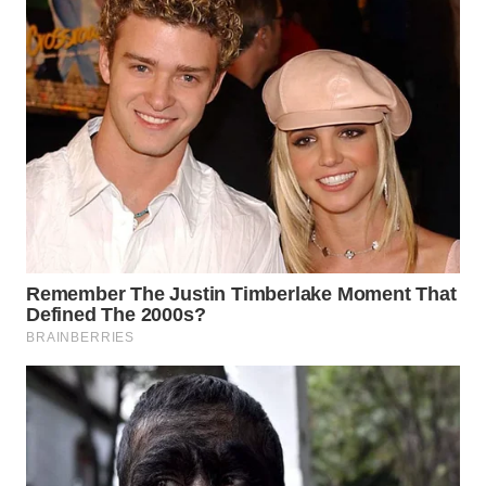
WN
NATUNA
WN
BINTAN
WN
MANDALIKA
WN
LIKUPANG
WN
LABUANBAJO
WN
BORNEO