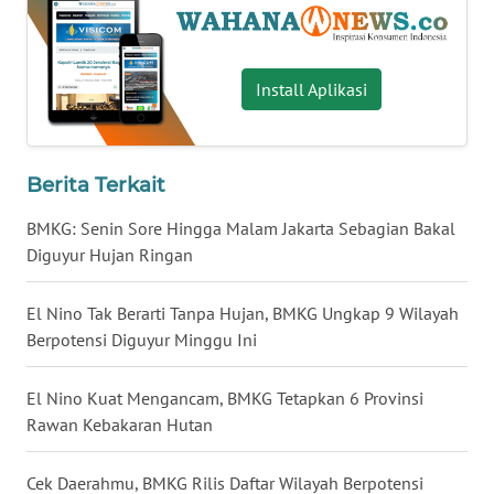
WN
BABEL
Install Aplikasi
WN
SUMBAR
Berita Terkait
WN
SUMSEL
BMKG: Senin Sore Hingga Malam Jakarta Sebagian Bakal
Diguyur Hujan Ringan
WN
BENGKULU
El Nino Tak Berarti Tanpa Hujan, BMKG Ungkap 9 Wilayah
Berpotensi Diguyur Minggu Ini
WN
LAMPUNG
El Nino Kuat Mengancam, BMKG Tetapkan 6 Provinsi
Rawan Kebakaran Hutan
WN
JATENG
Cek Daerahmu, BMKG Rilis Daftar Wilayah Berpotensi