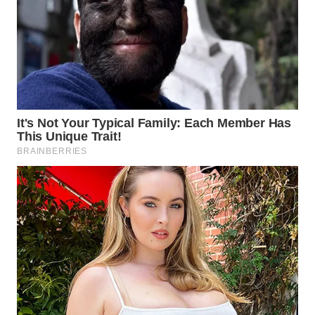
Wahana
Media
Group
WAHANA
NEWS
WAHANA
TANI
WAHANA
ADVOKAT
WAHANA
INFRASTRUKTUR
WAHANA
KONSUMEN