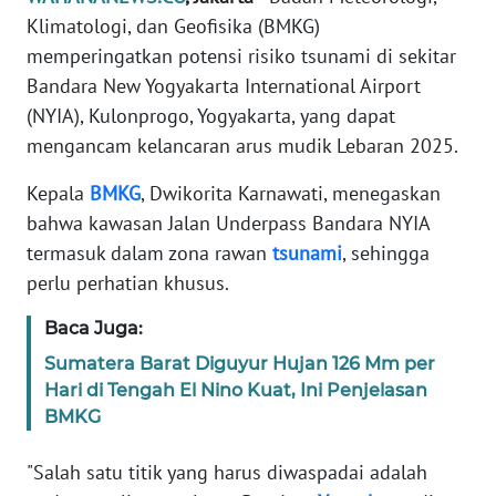
Informasi
Klimatologi, dan Geofisika (BMKG)
memperingatkan potensi risiko tsunami di sekitar
INDEKS
BERITA
Bandara New Yogyakarta International Airport
(NYIA), Kulonprogo, Yogyakarta, yang dapat
KONTAK
mengancam kelancaran arus mudik Lebaran 2025.
KAMI
Kepala
BMKG
, Dwikorita Karnawati, menegaskan
INFO
bahwa kawasan Jalan Underpass Bandara NYIA
IKLAN
termasuk dalam zona rawan
tsunami
, sehingga
perlu perhatian khusus.
TENTANG
KAMI
Baca Juga:
Sumatera Barat Diguyur Hujan 126 Mm per
PEDOMAN
Hari di Tengah El Nino Kuat, Ini Penjelasan
MEDIA
BMKG
SIBER
"Salah satu titik yang harus diwaspadai adalah
REDAKSI