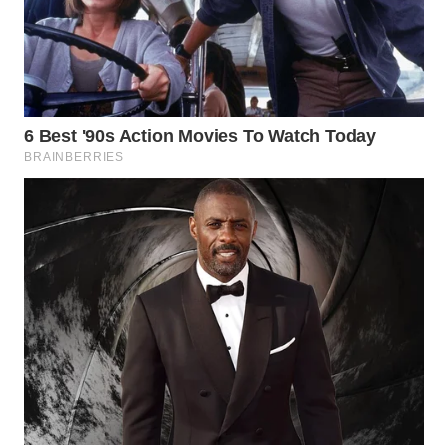
WN
INDRAMAYU
WN
KUNINGAN
WN
MAJALENGKA
WN
SUBANG
WN
SUKABUMI
WN
PURWAKARTA