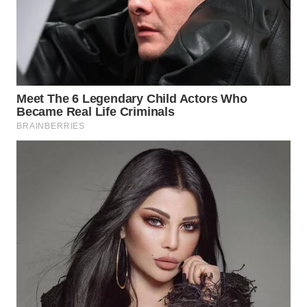
WN
MALUKU
WN
MALUT
WN
DAIRI
WN
DANAU
TOBA
WN
NIAS
WN
LANGKAT