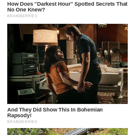
TAPANULI
TENGAH
WN DELI
SERDANG
WN
TEBING
TINGGI
WN
PAKPAK
WN
KARAWANG
WN
BEKASI