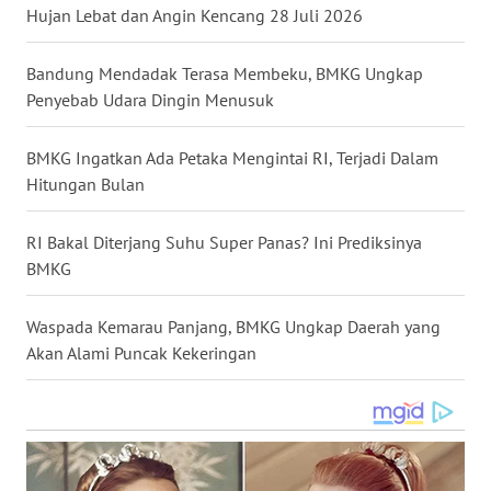
Hujan Lebat dan Angin Kencang 28 Juli 2026
WN
NUSANTARA
Bandung Mendadak Terasa Membeku, BMKG Ungkap
Penyebab Udara Dingin Menusuk
WN
JOGJA
BMKG Ingatkan Ada Petaka Mengintai RI, Terjadi Dalam
Hitungan Bulan
WN
JATIM
RI Bakal Diterjang Suhu Super Panas? Ini Prediksinya
BMKG
WN
BALI
Waspada Kemarau Panjang, BMKG Ungkap Daerah yang
WN
Akan Alami Puncak Kekeringan
KALBAR
WN
KALTENG