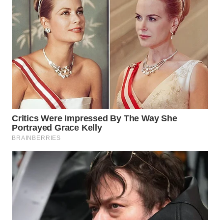
WN
KALTARA
WN
KALSEL
WN
KALTIM
WN
SULSEL
WN
GORONTALO
WN
SULUT