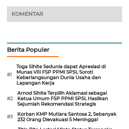
MAWAKA
KOMENTAR
ID
MARTABAT
NET
Berita Populer
PLN
WATCH
Toga Sihite Sedunia dapat Apresiasi di
Munas VIII FSP PPMI SPSI, Soroti
MKLI
#1
Keberlangsungan Dunia Usaha dan
Lapangan Kerja
LPKKI
Arnod Sihite Terpilih Aklamasi sebagai
#2
Ketua Umum FSP PPMI SPSI, Hasilkan
Sejumlah Rekomendasi Strategis
LKKI
Korban KMP Mutiara Santosa 2, Sebanyak
#3
232 Orang Dievakuasi 5 Meninggal
KOPEKLIN