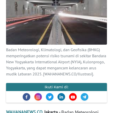
SAINS-TEKNO
KESEHATAN
INTERNASIONAL
SERBA-SERBI
Badan Meteorologi, Klimatologi, dan Geofisika (BMKG)
memperingatkan potensi risiko tsunami di sekitar Bandara
PENDIDIKAN
New Yogyakarta International Airport (NYIA), Kulonprogo,
Yogyakarta, yang dapat mengancam kelancaran arus
OLAHRAGA
mudik Lebaran 2025. [WAHANANEWS.CO/Ilustrasi].
OPINI
Ikuti Kami di:
EDITORIAL
WAHANANEWS.CO
, Jakarta -
Badan Meteorologi,