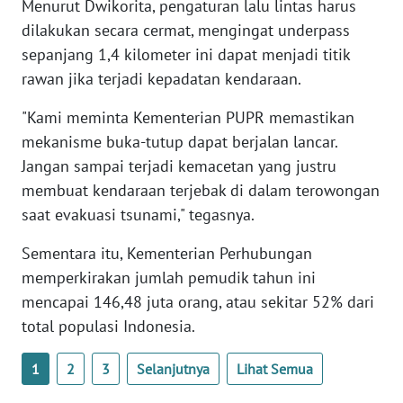
Menurut Dwikorita, pengaturan lalu lintas harus
WN
dilakukan secara cermat, mengingat underpass
BANTEN
sepanjang 1,4 kilometer ini dapat menjadi titik
rawan jika terjadi kepadatan kendaraan.
WN
NTT
"Kami meminta Kementerian PUPR memastikan
mekanisme buka-tutup dapat berjalan lancar.
WN
Jangan sampai terjadi kemacetan yang justru
KEPRI
membuat kendaraan terjebak di dalam terowongan
saat evakuasi tsunami," tegasnya.
WN
PAPUA
Sementara itu, Kementerian Perhubungan
memperkirakan jumlah pemudik tahun ini
WN
PAPUA
mencapai 146,48 juta orang, atau sekitar 52% dari
BARAT
total populasi Indonesia.
WN
1
2
3
Selanjutnya
Lihat Semua
RIAU