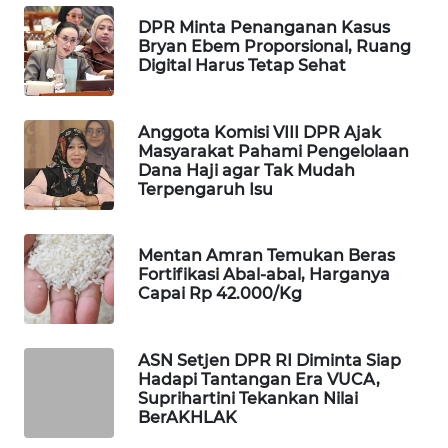
WAHANA
DPR Minta Penanganan Kasus
SPORT
Bryan Ebem Proporsional, Ruang
Digital Harus Tetap Sehat
WAHANA
UMKM
Anggota Komisi VIII DPR Ajak
Masyarakat Pahami Pengelolaan
Dana Haji agar Tak Mudah
WAHANA
Terpengaruh Isu
SELEB
WAHANA
Mentan Amran Temukan Beras
PERSONA
Fortifikasi Abal-abal, Harganya
Capai Rp 42.000/Kg
WAHANA
OTOMOTIF
ASN Setjen DPR RI Diminta Siap
Hadapi Tantangan Era VUCA,
WAHANA
Suprihartini Tekankan Nilai
HEALTH
BerAKHLAK