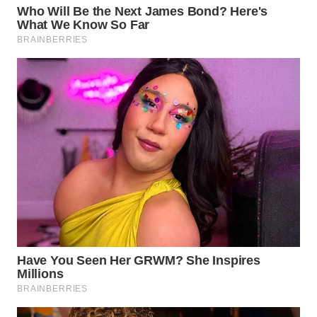
WN
PRIANGAN
TIMUR
WN
SEMARANG
WN
SOLO
WN
BOROBUDUR
WN
MADURA
WN
SURABAYA