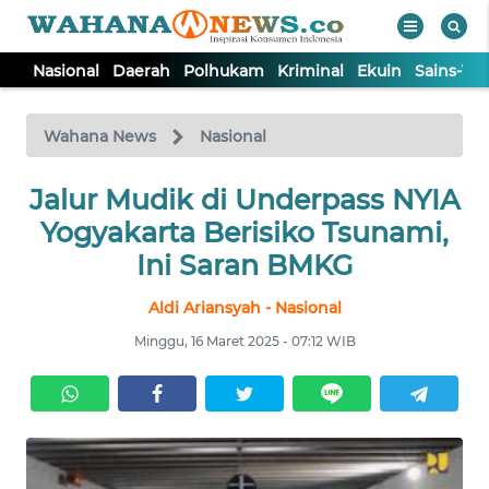
Nasional
Daerah
Polhukam
Kriminal
Ekuin
Sains-Te
WAHANA
Tutup
TV
Wahana News
Nasional
Jalur Mudik di Underpass NYIA
NASIONAL
Yogyakarta Berisiko Tsunami,
DAERAH
Ini Saran BMKG
Aldi Ariansyah - Nasional
POLHUKAM
Minggu, 16 Maret 2025 - 07:12 WIB
KRIMINAL
EKUIN