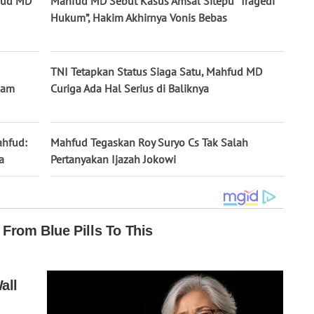
hfud MD
Mahfud MD Sebut Kasus Amsal Sitepu “Tragedi
Hukum”, Hakim Akhirnya Vonis Bebas
TNI Tetapkan Status Siaga Satu, Mahfud MD
lam
Curiga Ada Hal Serius di Baliknya
ahfud:
Mahfud Tegaskan Roy Suryo Cs Tak Salah
a
Pertanyakan Ijazah Jokowi