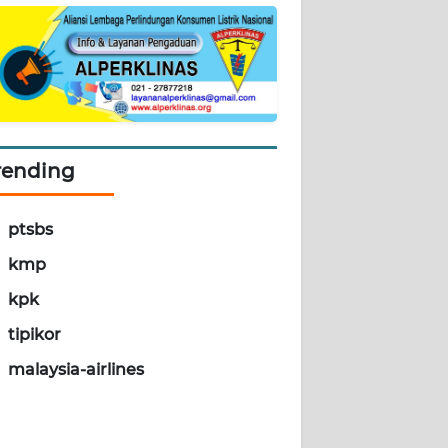
rending
ptsbs
kmp
kpk
tipikor
malaysia-airlines