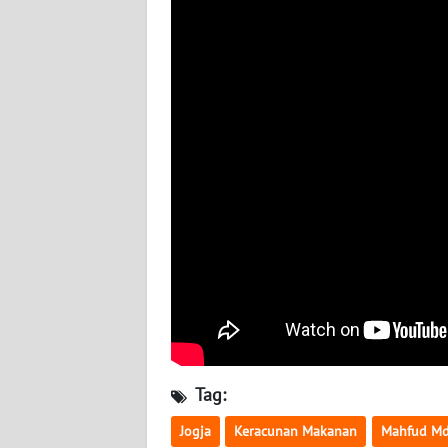
BABEL
WN
SUMBAR
WN
SUMSEL
WN
BENGKULU
WN
LAMPUNG
WN
JATENG
Tag:
Jogja
Keracunan Makanan
Mahfud M
WN