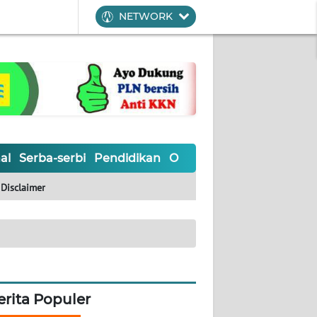
NETWORK
al
Serba-serbi
Pendidikan
Olahraga
Opini
Editoria
Disclaimer
erita Populer