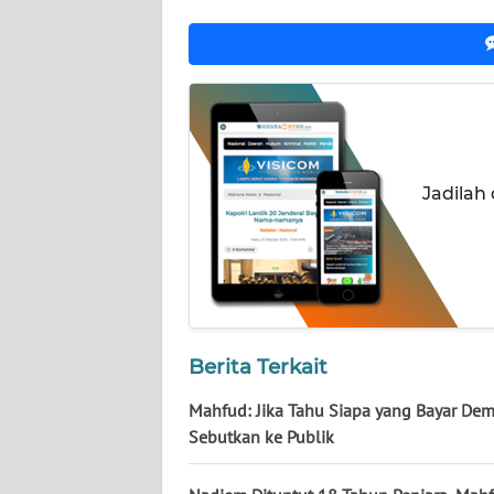
NUSANTARA
WN
JOGJA
WN
JATIM
Jadilah
WN
BALI
WN
KALBAR
Berita Terkait
WN
Mahfud: Jika Tahu Siapa yang Bayar Dem
KALTENG
Sebutkan ke Publik
WN