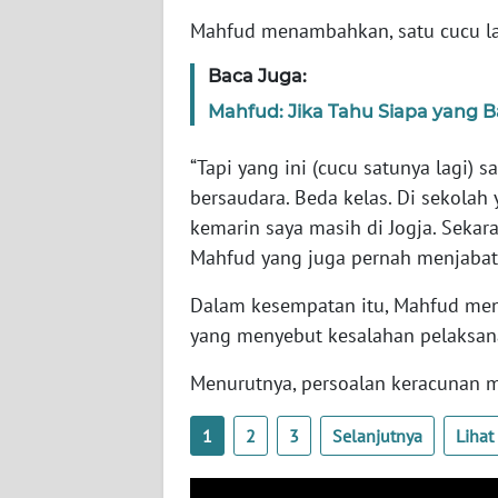
SERAMBI
Mahfud menambahkan, satu cucu lai
WN
Baca Juga:
JAMBI
Mahfud: Jika Tahu Siapa yang 
WN
“Tapi yang ini (cucu satunya lagi) 
SULTRA
bersaudara. Beda kelas. Di sekolah
kemarin saya masih di Jogja. Seka
WN
Mahfud yang juga pernah menjabat
NTB
Dalam kesempatan itu, Mahfud men
WN
yang menyebut kesalahan pelaksana
SULTENG
Menurutnya, persoalan keracunan ma
WN
SULBAR
1
2
3
Selanjutnya
Liha
WN