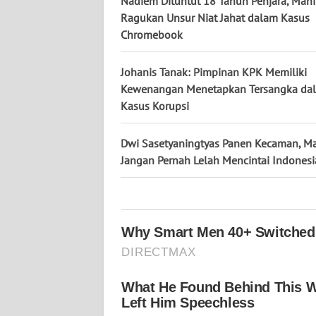
Nadiem Dituntut 18 Tahun Penjara, Ma
KALTARA
Ragukan Unsur Niat Jahat dalam Kasus
Chromebook
WN
KALSEL
Johanis Tanak: Pimpinan KPK Memiliki
Kewenangan Menetapkan Tersangka da
WN
Kasus Korupsi
KALTIM
Dwi Sasetyaningtyas Panen Kecaman, M
WN
SULSEL
Jangan Pernah Lelah Mencintai Indonesi
WN
GORONTALO
WN
SULUT
WN
MALUKU