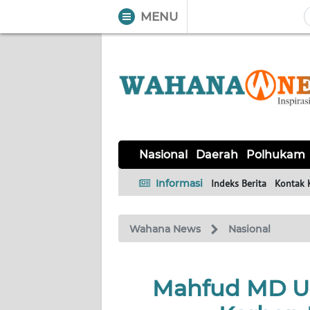
MENU
WAHANA
Tutup
TV
NASIONAL
DAERAH
POLHUKAM
KRIMINAL
EKUIN
SAINS-
KESEHATAN
INTERNASIONAL
Nasional
Daerah
Polhukam
TEKNO
Informasi
Indeks Berita
Kontak 
SERBA-
PENDIDIKAN
OLAHRAGA
OPINI
SERBI
Wahana News
Nasional
EDITORIAL
Mahfud MD Un
Informasi