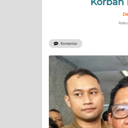
Korban
INDEKS
BERITA
De
Rabu,
KONTAK
KAMI
Komentar
INFO
IKLAN
TENTANG
KAMI
PEDOMAN
MEDIA
SIBER
REDAKSI