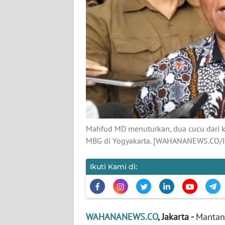
KARIR
DISCLAIMER
Wahana
News
Regional
WN
SUMUT
Mahfud MD menuturkan, dua cucu dari 
WN
MBG di Yogyakarta. [WAHANANEWS.CO/I
JAKARTA
Ikuti Kami di:
WN
JABAR
WN
WAHANANEWS.CO
, Jakarta -
Mantan 
BANTEN