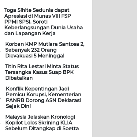
Toga Sihite Sedunia dapat
Apresiasi di Munas VIII FSP
PPMI SPSI, Soroti
Keberlangsungan Dunia Usaha
dan Lapangan Kerja
Korban KMP Mutiara Santosa 2,
2
Sebanyak 232 Orang
Dievakuasi 5 Meninggal
Titin Rita Lestari Minta Status
3
Tersangka Kasus Suap BPK
Dibatalkan
Konflik Kepentingan Jadi
Pemicu Korupsi, Kementerian
4
PANRB Dorong ASN Deklarasi
Sejak Dini
Malaysia Jelaskan Kronologi
5
Kopilot Lolos Skrining KLIA
Sebelum Ditangkap di Soetta