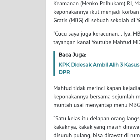
Keamanan (Menko Polhukam) RI, M
keponakannya ikut menjadi korban
WN
Gratis (MBG) di sebuah sekolah di Y
NTT
“Cucu saya juga keracunan... Iya, M
WN
tayangan kanal Youtube Mahfud MD 
KEPRI
Baca Juga:
WN
KPK Didesak Ambil Alih 3 Kasus
PAPUA
DPR
WN
Mahfud tidak merinci kapan kejadi
PAPUA
keponakannya bersama sejumlah mu
BARAT
muntah usai menyantap menu MBG
WN
“Satu kelas itu delapan orang lan
RIAU
kakaknya, kakak yang masih dirawa
disuruh pulang, bisa dirawat di rum
WN