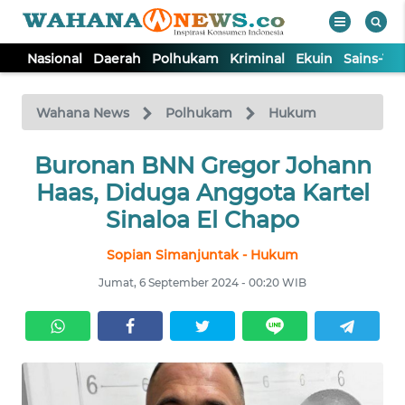
Nasional
Daerah
Polhukam
Kriminal
Ekuin
Sains-Te
WAHANA
Tutup
TV
Wahana News
Polhukam
Hukum
NASIONAL
Buronan BNN Gregor Johann
Haas, Diduga Anggota Kartel
DAERAH
Sinaloa El Chapo
Sopian Simanjuntak - Hukum
POLHUKAM
Jumat, 6 September 2024 - 00:20 WIB
KRIMINAL
EKUIN