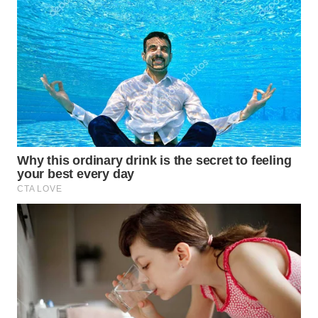
WN
BOGOR
WN
DEPOK
WN
TAPANULI
UTARA
WN
SAMOSIR
WN
PADANG
LAWAS