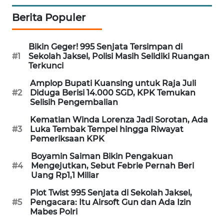
PORTAL
Berita Populer
KONSUMEN
Bikin Geger! 995 Senjata Tersimpan di
FORWAMKI
#1
Sekolah Jaksel, Polisi Masih Selidiki Ruangan
Terkunci
ALPERKLINAS
Amplop Bupati Kuansing untuk Raja Juli
#2
Diduga Berisi 14.000 SGD, KPK Temukan
FORJASIDA
Selisih Pengembalian
Kematian Winda Lorenza Jadi Sorotan, Ada
TAMBANG
#3
Luka Tembak Tempel hingga Riwayat
NEWS
Pemeriksaan KPK
Boyamin Saiman Bikin Pengakuan
SITUNGIR
#4
Mengejutkan, Sebut Febrie Pernah Beri
NEWS
Uang Rp1,1 Miliar
Plot Twist 995 Senjata di Sekolah Jaksel,
SIDIKALANG
#5
Pengacara: Itu Airsoft Gun dan Ada Izin
NEWS
Mabes Polri