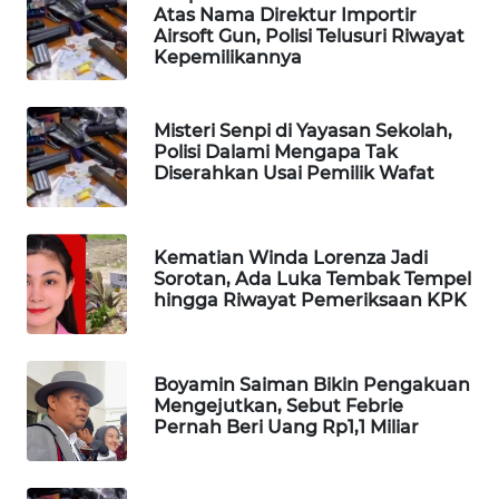
Atas Nama Direktur Importir
WAHANA
Airsoft Gun, Polisi Telusuri Riwayat
DESA
Kepemilikannya
WISATA
LAPAK
Misteri Senpi di Yayasan Sekolah,
Polisi Dalami Mengapa Tak
WAHANA
Diserahkan Usai Pemilik Wafat
Wahana
Network
Kematian Winda Lorenza Jadi
Sorotan, Ada Luka Tembak Tempel
KONSUMEN
hingga Riwayat Pemeriksaan KPK
LISTRIK
MASYARAKAT
Boyamin Saiman Bikin Pengakuan
KELISTRIKAN
Mengejutkan, Sebut Febrie
Pernah Beri Uang Rp1,1 Miliar
WALINKI
ID