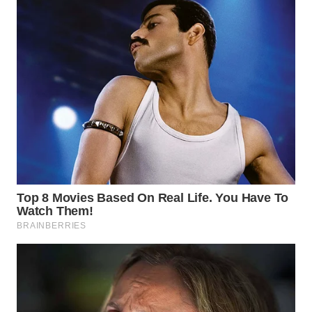
WN
KALTARA
WN
KALSEL
WN
KALTIM
WN
SULSEL
WN
GORONTALO
WN
SULUT