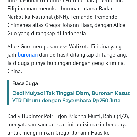
Internasional (Hubinter) Polri berharap pemerintah
Informasi
Filipina mau menukar buronan utama Badan
INDEKS
Narkotika Nasional (BNN), Fernando Tremendo
BERITA
Chimenea alias Gregor Johann Haas, dengan Alice
Guo yang ditangkap di Indonesia.
KONTAK
KAMI
Alice Guo merupakan eks Walikota Filipina yang
jadi
buronan
dan berhasil ditangkap di Tangerang.
INFO
Ia diduga punya hubungan dengan geng kriminal
IKLAN
China.
Baca Juga:
TENTANG
KAMI
Dedi Mulyadi Tak Tinggal Diam, Buronan Kasus
YTR Diburu dengan Sayembara Rp250 Juta
PEDOMAN
MEDIA
Kadiv Hubinter Polri Irjen Krishna Murti, Rabu (4/9),
SIBER
menyatakan sampai saat ini polisi masih berupaya
untuk mengirimkan Gregor Johann Haas ke
REDAKSI