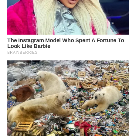
Wahana
Media
Group
WAHANA
NEWS
WAHANA
TANI
WAHANA
ADVOKAT
WAHANA
INFRASTRUKTUR
WAHANA
KONSUMEN