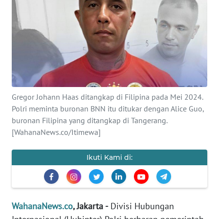
SAINS-TEKNO
KESEHATAN
INTERNASIONAL
SERBA-SERBI
Gregor Johann Haas ditangkap di Filipina pada Mei 2024.
Polri meminta buronan BNN itu ditukar dengan Alice Guo,
PENDIDIKAN
buronan Filipina yang ditangkap di Tangerang.
[WahanaNews.co/Itimewa]
OLAHRAGA
Ikuti Kami di:
OPINI
EDITORIAL
WahanaNews.co
, Jakarta -
Divisi Hubungan