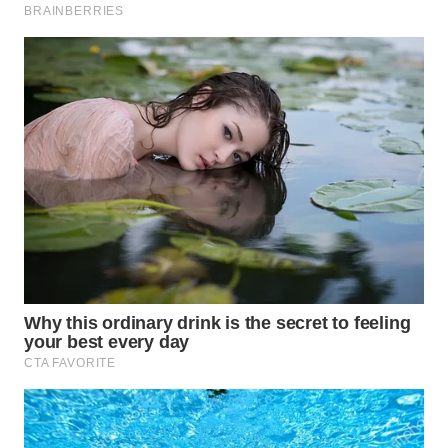
TAPANULI
TENGAH
WN DELI
SERDANG
WN
TEBING
TINGGI
WN
PAKPAK
WN
KARAWANG
WN
BEKASI