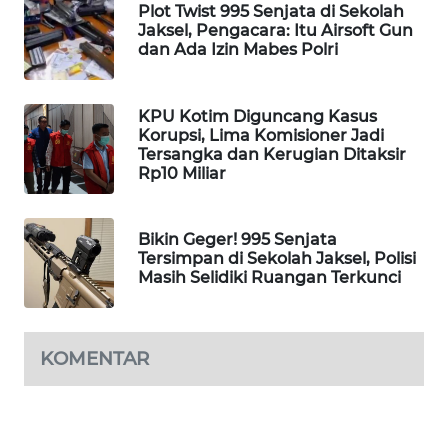
Plot Twist 995 Senjata di Sekolah
Jaksel, Pengacara: Itu Airsoft Gun
MAWAKA
dan Ada Izin Mabes Polri
ID
MARTABAT
KPU Kotim Diguncang Kasus
NET
Korupsi, Lima Komisioner Jadi
Tersangka dan Kerugian Ditaksir
Rp10 Miliar
PLN
WATCH
Bikin Geger! 995 Senjata
MKLI
Tersimpan di Sekolah Jaksel, Polisi
Masih Selidiki Ruangan Terkunci
LPKKI
KOMENTAR
LKKI
KOPEKLIN