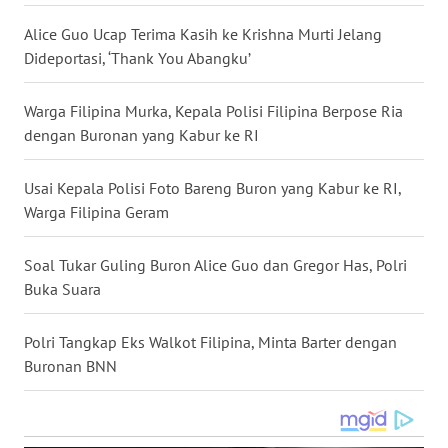
WN
Alice Guo Ucap Terima Kasih ke Krishna Murti Jelang
NUSANTARA
Dideportasi, ‘Thank You Abangku’
WN
Warga Filipina Murka, Kepala Polisi Filipina Berpose Ria
JOGJA
dengan Buronan yang Kabur ke RI
WN
Usai Kepala Polisi Foto Bareng Buron yang Kabur ke RI,
JATIM
Warga Filipina Geram
WN
Soal Tukar Guling Buron Alice Guo dan Gregor Has, Polri
BALI
Buka Suara
WN
Polri Tangkap Eks Walkot Filipina, Minta Barter dengan
KALBAR
Buronan BNN
WN
KALTENG