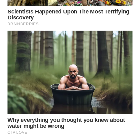
WAHANA
LISTRIK
WAHANA
TRAVEL
WAHANA
TV
WAHANANEWS
ID
WAHANANEWS
CO ID
WAHANANEWS
NET