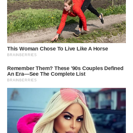
WN
NATUNA
WN
BINTAN
WN
MANDALIKA
WN
LIKUPANG
WN
LABUANBAJO
WN
BORNEO