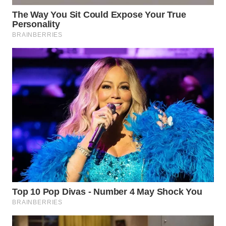
WN
INDRAMAYU
WN
KUNINGAN
WN
MAJALENGKA
WN
SUBANG
WN
SUKABUMI
WN
PURWAKARTA