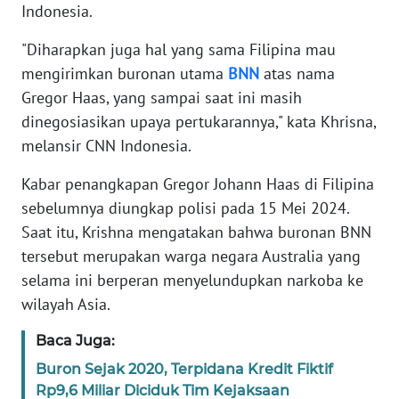
Indonesia.
KARIR
"Diharapkan juga hal yang sama Filipina mau
mengirimkan buronan utama
BNN
atas nama
DISCLAIMER
Gregor Haas, yang sampai saat ini masih
dinegosiasikan upaya pertukarannya," kata Khrisna,
Wahana
melansir CNN Indonesia.
News
Regional
Kabar penangkapan Gregor Johann Haas di Filipina
sebelumnya diungkap polisi pada 15 Mei 2024.
WN
Saat itu, Krishna mengatakan bahwa buronan BNN
SUMUT
tersebut merupakan warga negara Australia yang
selama ini berperan menyelundupkan narkoba ke
WN
JAKARTA
wilayah Asia.
Baca Juga:
WN
JABAR
Buron Sejak 2020, Terpidana Kredit Fiktif
Rp9,6 Miliar Diciduk Tim Kejaksaan