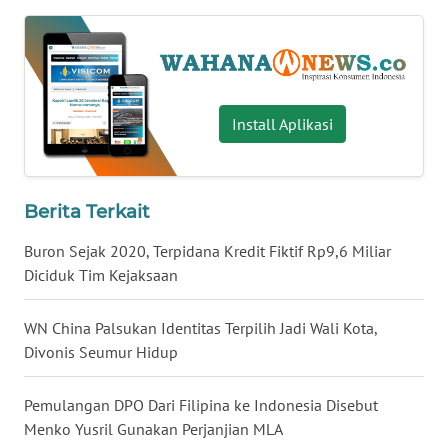
WN
BABEL
WN
Install Aplikasi
SUMBAR
WN
SUMSEL
Berita Terkait
Buron Sejak 2020, Terpidana Kredit Fiktif Rp9,6 Miliar
WN
BENGKULU
Diciduk Tim Kejaksaan
WN
WN China Palsukan Identitas Terpilih Jadi Wali Kota,
LAMPUNG
Divonis Seumur Hidup
WN
Pemulangan DPO Dari Filipina ke Indonesia Disebut
JATENG
Menko Yusril Gunakan Perjanjian MLA