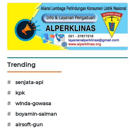
SIBARAGAS
NEWS
METRO
SIANTAR
NEWS
METRO
Trending
MEDAN
NEWS
#
senjata-api
METRO
#
kpk
JAKARTA
NEWS
#
winda-gowasa
#
boyamin-saiman
KRT
NEWS
#
airsoft-gun