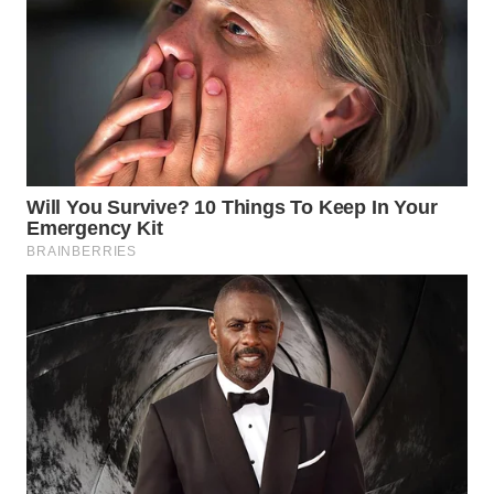
WN
MALUKU
WN
MALUT
WN
DAIRI
WN
DANAU
TOBA
WN
NIAS
WN
LANGKAT