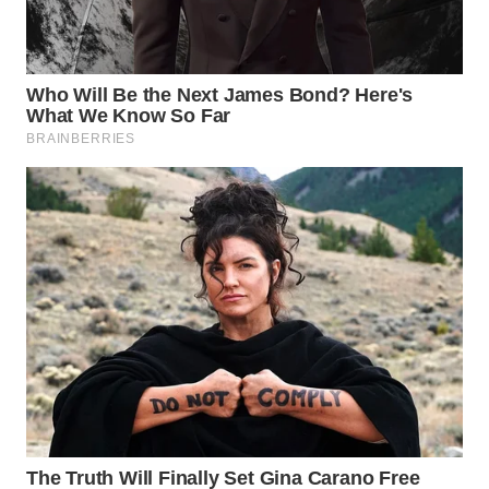
WN
TAPANULI
SELATAN
WN
TANJUNG
LESUNG
WN
KARO
WN
SIMALUNGUN
WN
LABUHANBATU
WN