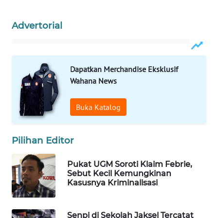
WAHANA
SPORT
Advertorial
WAHANA
UMKM
Dapatkan Merchandise Eksklusif
Wahana News
WAHANA
SELEB
Buka Katalog
WAHANA
PERSONA
Pilihan Editor
WAHANA
Pukat UGM Soroti Klaim Febrie,
OTOMOTIF
Sebut Kecil Kemungkinan
Kasusnya Kriminalisasi
WAHANA
HEALTH
Senpi di Sekolah Jaksel Tercatat