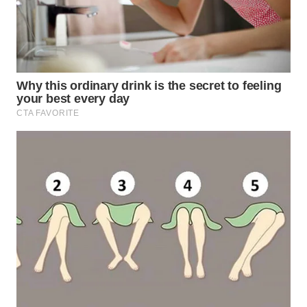
WN
SUMEDANG
WN
CIANJUR
WN
KEPULAUAN
SERIBU
WN
TANGERANG
WN
BINJAI
WN
CIREBON