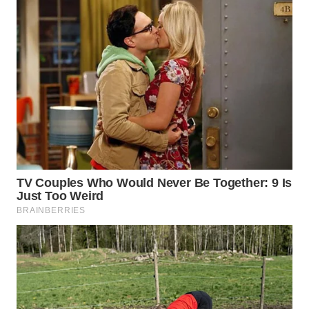
WN
PRIANGAN
TIMUR
WN
SEMARANG
WN
SOLO
WN
BOROBUDUR
WN
MADURA
WN
SURABAYA