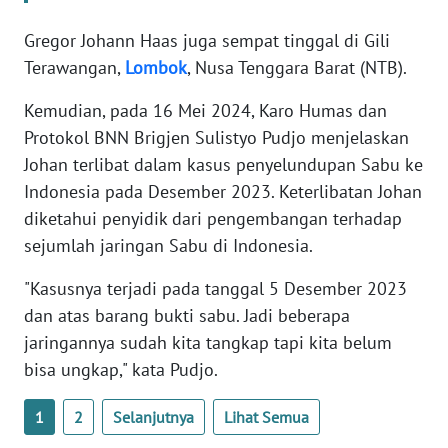
WN
BANTEN
Gregor Johann Haas juga sempat tinggal di Gili
Terawangan,
Lombok
, Nusa Tenggara Barat (NTB).
WN
Kemudian, pada 16 Mei 2024, Karo Humas dan
NTT
Protokol BNN Brigjen Sulistyo Pudjo menjelaskan
Johan terlibat dalam kasus penyelundupan Sabu ke
WN
KEPRI
Indonesia pada Desember 2023. Keterlibatan Johan
diketahui penyidik dari pengembangan terhadap
WN
sejumlah jaringan Sabu di Indonesia.
PAPUA
"Kasusnya terjadi pada tanggal 5 Desember 2023
WN
dan atas barang bukti sabu. Jadi beberapa
PAPUA
jaringannya sudah kita tangkap tapi kita belum
BARAT
bisa ungkap," kata Pudjo.
WN
1
2
Selanjutnya
Lihat Semua
RIAU