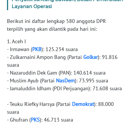
Layanan Operasi
KARIR
Berikut ini daftar lengkap 580 anggota DPR
terpilih yang akan dilantik pada hari ini:
DISCLAIMER
1. Aceh I
Wahana
- Irmawan (
PKB
): 125.234 suara
News
Regional
- Zulkarnaini Ampon Bang (Partai
Golkar
): 91.816
suara
WN
- Nazaruddin Dek Gam (PAN): 140.614 suara
SUMUT
- Muslim Ayub (Partai
NasDem
): 73.995 suara
- Jamaluddin Idham (PDI Perjuangan): 71.608 suara
WN
JAKARTA
- Teuku Riefky Harsya (Partai
Demokrat
): 88.000
suara
WN
- Ghufran (
PKS
): 46.713 suara
JABAR