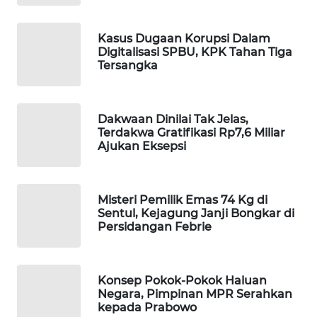
MAWAKA
Kasus Dugaan Korupsi Dalam
ID
Digitalisasi SPBU, KPK Tahan Tiga
Tersangka
MARTABAT
NET
Dakwaan Dinilai Tak Jelas,
PLN
Terdakwa Gratifikasi Rp7,6 Miliar
WATCH
Ajukan Eksepsi
MKLI
Misteri Pemilik Emas 74 Kg di
Sentul, Kejagung Janji Bongkar di
LPKKI
Persidangan Febrie
LKKI
Konsep Pokok-Pokok Haluan
Negara, Pimpinan MPR Serahkan
KOPEKLIN
kepada Prabowo