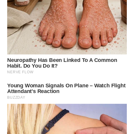
TAPANULI
TENGAH
WN DELI
SERDANG
WN
TEBING
TINGGI
WN
PAKPAK
WN
KARAWANG
WN
BEKASI