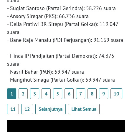
suara
WN
- Sugiat Santoso (Partai Gerindra): 58.226 suara
NUSANTARA
- Ansory Siregar (PKS): 66.736 suara
- Delia Pratiwi BR Sitepu (Partai Golkar): 119.047
WN
suara
JOGJA
- Bane Raja Manalu (PDI Perjuangan): 91.169 suara
WN
- Hinca IP Pandjaitan (Partai Demokrat): 74.375
JATIM
suara
- Nasril Bahar (PAN): 59.947 suara
WN
BALI
- Mangihut Sinaga (Partai Golkar): 59.947 suara
1
2
3
4
5
6
7
8
9
10
WN
KALBAR
11
12
Selanjutnya
Lihat Semua
WN
KALTENG