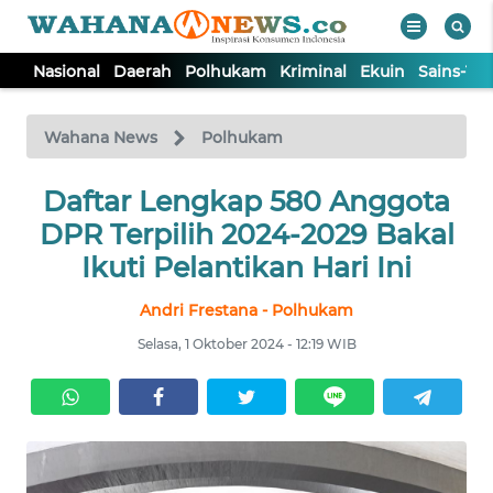
Nasional
Daerah
Polhukam
Kriminal
Ekuin
Sains-Te
WAHANA
Tutup
TV
Wahana News
Polhukam
NASIONAL
Daftar Lengkap 580 Anggota
DPR Terpilih 2024-2029 Bakal
DAERAH
Ikuti Pelantikan Hari Ini
Andri Frestana - Polhukam
POLHUKAM
Selasa, 1 Oktober 2024 - 12:19 WIB
KRIMINAL
EKUIN