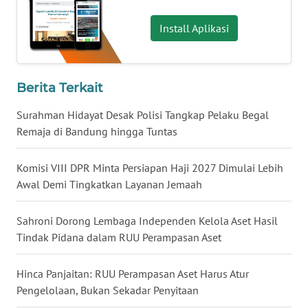
WN
MALUKU
Install Aplikasi
WN
MALUT
Berita Terkait
WN
Surahman Hidayat Desak Polisi Tangkap Pelaku Begal
DAIRI
Remaja di Bandung hingga Tuntas
WN
Komisi VIII DPR Minta Persiapan Haji 2027 Dimulai Lebih
DANAU
Awal Demi Tingkatkan Layanan Jemaah
TOBA
Sahroni Dorong Lembaga Independen Kelola Aset Hasil
WN
Tindak Pidana dalam RUU Perampasan Aset
NIAS
Hinca Panjaitan: RUU Perampasan Aset Harus Atur
WN
Pengelolaan, Bukan Sekadar Penyitaan
LANGKAT