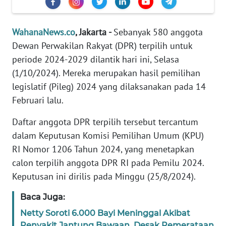
Informasi
INDEKS
WahanaNews.co
, Jakarta -
Sebanyak 580 anggota
BERITA
Dewan Perwakilan Rakyat (DPR) terpilih untuk
periode 2024-2029 dilantik hari ini, Selasa
KONTAK
(1/10/2024). Mereka merupakan hasil pemilihan
KAMI
legislatif (Pileg) 2024 yang dilaksanakan pada 14
Februari lalu.
INFO
IKLAN
Daftar anggota DPR terpilih tersebut tercantum
dalam Keputusan Komisi Pemilihan Umum (KPU)
TENTANG
RI Nomor 1206 Tahun 2024, yang menetapkan
KAMI
calon terpilih anggota DPR RI pada Pemilu 2024.
PEDOMAN
Keputusan ini dirilis pada Minggu (25/8/2024).
MEDIA
SIBER
Baca Juga:
Netty Soroti 6.000 Bayi Meninggal Akibat
REDAKSI
Penyakit Jantung Bawaan, Desak Pemerataan