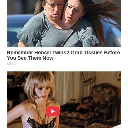
WAHANA
LISTRIK
WAHANA
TRAVEL
WAHANA
TV
WAHANANEWS
ID
WAHANANEWS
CO ID
WAHANANEWS
NET