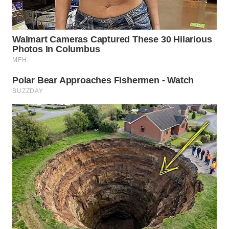
WN
INDRAMAYU
WN
KUNINGAN
WN
MAJALENGKA
WN
SUBANG
WN
SUKABUMI
WN
PURWAKARTA