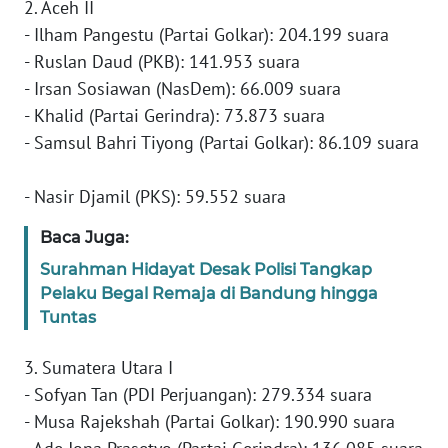
2. Aceh II
WN
- Ilham Pangestu (Partai Golkar): 204.199 suara
BANTEN
- Ruslan Daud (PKB): 141.953 suara
- Irsan Sosiawan (NasDem): 66.009 suara
WN
NTT
- Khalid (Partai Gerindra): 73.873 suara
- Samsul Bahri Tiyong (Partai Golkar): 86.109 suara
WN
KEPRI
- Nasir Djamil (PKS): 59.552 suara
Baca Juga:
WN
PAPUA
Surahman Hidayat Desak Polisi Tangkap
Pelaku Begal Remaja di Bandung hingga
WN
Tuntas
PAPUA
BARAT
3. Sumatera Utara I
- Sofyan Tan (PDI Perjuangan): 279.334 suara
WN
- Musa Rajekshah (Partai Golkar): 190.990 suara
RIAU