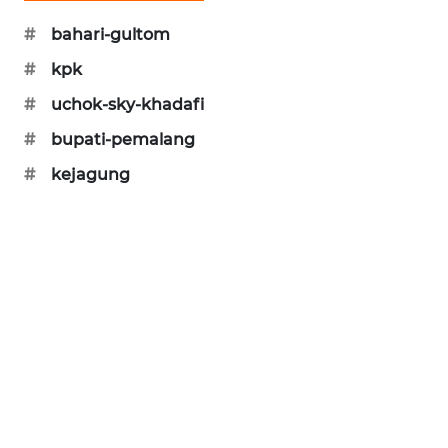
CILEUNGSI
NEWS
#
bahari-gultom
#
kpk
BERKAT
NEWS
#
uchok-sky-khadafi
#
bupati-pemalang
BERAMPU
#
kejagung
NEWS
ANUGERAH
NEWS
AKHLAK
ID
PERAPKI
NEWS