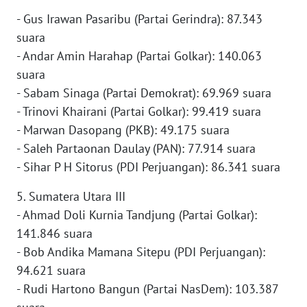
- Gus Irawan Pasaribu (Partai Gerindra): 87.343
WN
BABEL
suara
- Andar Amin Harahap (Partai Golkar): 140.063
WN
suara
SUMBAR
- Sabam Sinaga (Partai Demokrat): 69.969 suara
- Trinovi Khairani (Partai Golkar): 99.419 suara
WN
- Marwan Dasopang (PKB): 49.175 suara
SUMSEL
- Saleh Partaonan Daulay (PAN): 77.914 suara
- Sihar P H Sitorus (PDI Perjuangan): 86.341 suara
WN
BENGKULU
5. Sumatera Utara III
- Ahmad Doli Kurnia Tandjung (Partai Golkar):
WN
141.846 suara
LAMPUNG
- Bob Andika Mamana Sitepu (PDI Perjuangan):
94.621 suara
WN
- Rudi Hartono Bangun (Partai NasDem): 103.387
JATENG