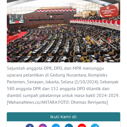
SAINS-TEKNO
KESEHATAN
INTERNASIONAL
SERBA-SERBI
PENDIDIKAN
Sejumlah anggota DPR, DPD, dan MPR menunggu
upacara pelantikan di Gedung Nusantara, Kompleks
Parlemen, Senayan, Jakarta, Selasa (1/10/2024). Sebanyak
OLAHRAGA
580 anggota DPR dan 152 anggota DPD dilantik dan
diambil sumpah jabatannya untuk masa bakti 2024-2029.
OPINI
[WahanaNews.co/ANTARA FOTO: Dhemas Reviyanto]
EDITORIAL
Ikuti Kami di: