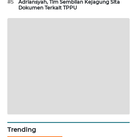
#5
Adriansyah, Tim Sembilan Kejagung Sita
KARING
Dokumen Terkait TPPU
NEWS
JURNAL
MARITIM
HUMBANG
NEWS
GARONGGANG
NEWS
FISUELRI
ID
ENERGI
NEWS
Trending