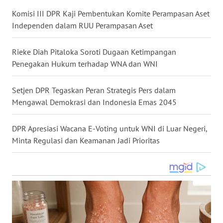
Komisi III DPR Kaji Pembentukan Komite Perampasan Aset
WN
Independen dalam RUU Perampasan Aset
TAPANULI
SELATAN
Rieke Diah Pitaloka Soroti Dugaan Ketimpangan
Penegakan Hukum terhadap WNA dan WNI
WN
TANJUNG
LESUNG
Setjen DPR Tegaskan Peran Strategis Pers dalam
Mengawal Demokrasi dan Indonesia Emas 2045
WN
KARO
DPR Apresiasi Wacana E-Voting untuk WNI di Luar Negeri,
Minta Regulasi dan Keamanan Jadi Prioritas
WN
SIMALUNGUN
WN
LABUHANBATU
WN