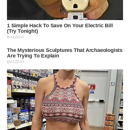
WN
SUMEDANG
WN
CIANJUR
WN
KEPULAUAN
SERIBU
WN
TANGERANG
WN
BINJAI
WN
CIREBON