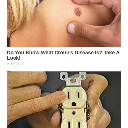
WN
BOGOR
WN
DEPOK
WN
TAPANULI
UTARA
WN
SAMOSIR
WN
PADANG
LAWAS