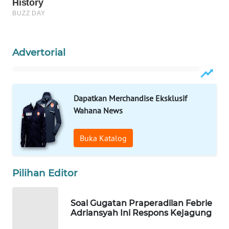
WAHANA
DESA
WISATA
Advertorial
LAPAK
WAHANA
Wahana
Dapatkan Merchandise Eksklusif
Network
Wahana News
KONSUMEN
Buka Katalog
LISTRIK
MASYARAKAT
Pilihan Editor
KELISTRIKAN
Soal Gugatan Praperadilan Febrie
WALINKI
Adriansyah Ini Respons Kejagung
ID