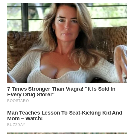
WN
NATUNA
WN
BINTAN
WN
MANDALIKA
WN
LIKUPANG
WN
LABUANBAJO
WN
BORNEO