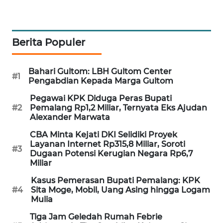
SIBARAGAS
NEWS
Berita Populer
METRO
SIANTAR
NEWS
Bahari Gultom: LBH Gultom Center
#1
Pengabdian Kepada Marga Gultom
METRO
Pegawai KPK Diduga Peras Bupati
#2
Pemalang Rp1,2 Miliar, Ternyata Eks Ajudan
MEDAN
Alexander Marwata
NEWS
CBA Minta Kejati DKI Selidiki Proyek
Layanan Internet Rp315,8 Miliar, Soroti
METRO
#3
Dugaan Potensi Kerugian Negara Rp6,7
JAKARTA
Miliar
NEWS
Kasus Pemerasan Bupati Pemalang: KPK
#4
Sita Moge, Mobil, Uang Asing hingga Logam
KRT
Mulia
NEWS
Tiga Jam Geledah Rumah Febrie