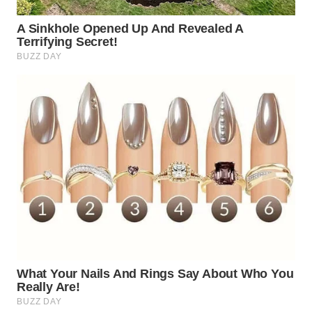
WN
PRIANGAN
TIMUR
WN
SEMARANG
WN
SOLO
WN
BOROBUDUR
WN
MADURA
WN
SURABAYA