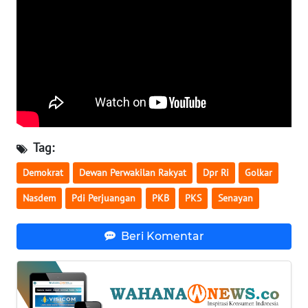
WN
KALTARA
WN
KALSEL
WN
KALTIM
Tag:
WN
Demokrat
Dewan Perwakilan Rakyat
Dpr Ri
Golkar
SULSEL
Nasdem
Pdi Perjuangan
PKB
PKS
Senayan
WN
GORONTALO
Beri Komentar
WN
SULUT