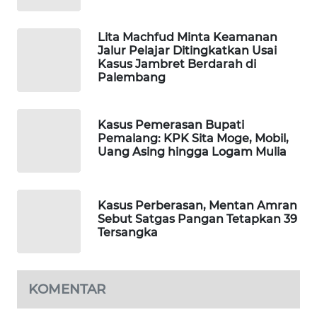
PORTAL
KONSUMEN
Lita Machfud Minta Keamanan
Jalur Pelajar Ditingkatkan Usai
Kasus Jambret Berdarah di
FORWAMKI
Palembang
ALPERKLINAS
Kasus Pemerasan Bupati
Pemalang: KPK Sita Moge, Mobil,
FORJASIDA
Uang Asing hingga Logam Mulia
TAMBANG
NEWS
Kasus Perberasan, Mentan Amran
Sebut Satgas Pangan Tetapkan 39
SITUNGIR
Tersangka
NEWS
SIDIKALANG
KOMENTAR
NEWS