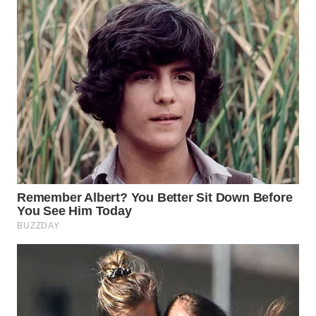
Wahana
Media
Group
WAHANA
NEWS
WAHANA
TANI
WAHANA
ADVOKAT
WAHANA
INFRASTRUKTUR
WAHANA
KONSUMEN