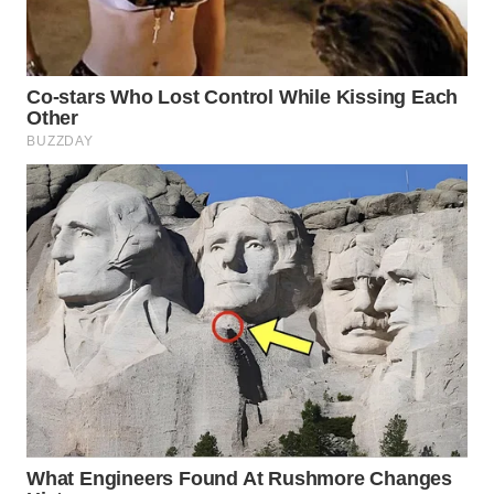
WAHANA
SPORT
WAHANA
UMKM
WAHANA
SELEB
WAHANA
PERSONA
WAHANA
OTOMOTIF
WAHANA
HEALTH