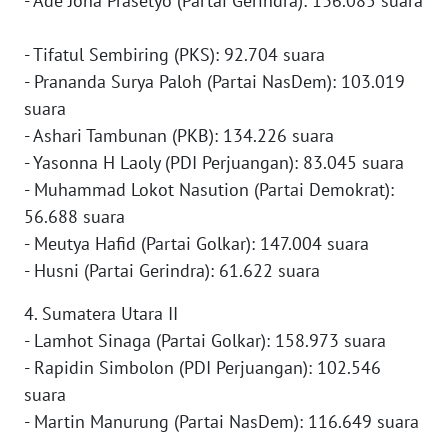
- Ade Jona Prasetyo (Partai Gerindra): 136.085 suara
WN
- Tifatul Sembiring (PKS): 92.704 suara
SERAMBI
- Prananda Surya Paloh (Partai NasDem): 103.019
suara
WN
JAMBI
- Ashari Tambunan (PKB): 134.226 suara
- Yasonna H Laoly (PDI Perjuangan): 83.045 suara
WN
- Muhammad Lokot Nasution (Partai Demokrat):
SULTRA
56.688 suara
- Meutya Hafid (Partai Golkar): 147.004 suara
WN
- Husni (Partai Gerindra): 61.622 suara
NTB
4. Sumatera Utara II
WN
- Lamhot Sinaga (Partai Golkar): 158.973 suara
SULTENG
- Rapidin Simbolon (PDI Perjuangan): 102.546
suara
WN
- Martin Manurung (Partai NasDem): 116.649 suara
SULBAR