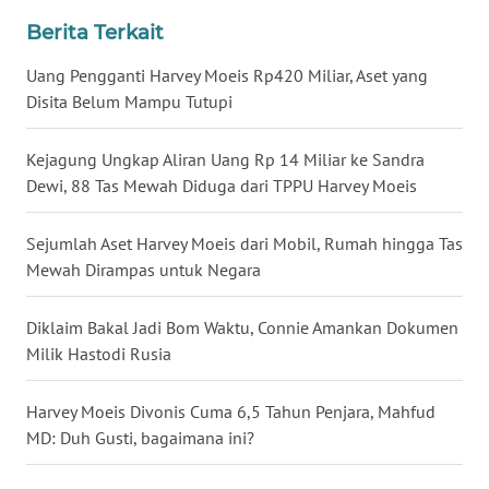
Berita Terkait
WN
BABEL
Uang Pengganti Harvey Moeis Rp420 Miliar, Aset yang
Disita Belum Mampu Tutupi
WN
SUMBAR
Kejagung Ungkap Aliran Uang Rp 14 Miliar ke Sandra
Dewi, 88 Tas Mewah Diduga dari TPPU Harvey Moeis
WN
SUMSEL
Sejumlah Aset Harvey Moeis dari Mobil, Rumah hingga Tas
Mewah Dirampas untuk Negara
WN
BENGKULU
Diklaim Bakal Jadi Bom Waktu, Connie Amankan Dokumen
Milik Hastodi Rusia
WN
LAMPUNG
Harvey Moeis Divonis Cuma 6,5 Tahun Penjara, Mahfud
WN
MD: Duh Gusti, bagaimana ini?
JATENG