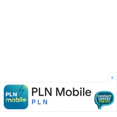
CILEUNGSI
NEWS
BERKAT
NEWS
BERAMPU
NEWS
ANUGERAH
NEWS
X
AKHLAK
ID
PERAPKI
NEWS