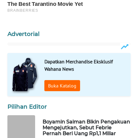
WN
NATUNA
WN
Advertorial
BINTAN
WN
Dapatkan Merchandise Eksklusif
MANDALIKA
Wahana News
WN
LIKUPANG
Buka Katalog
WN
Pilihan Editor
LABUANBAJO
Boyamin Saiman Bikin Pengakuan
WN
Mengejutkan, Sebut Febrie
BORNEO
Pernah Beri Uang Rp1,1 Miliar