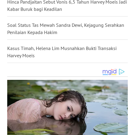
Hinca Pandjaitan Sebut Vonis 6,5 Tahun Harvey Moeis Jadi
WN
Kabar Buruk bagi Keadilan
NUSANTARA
Soal Status Tas Mewah Sandra Dewi, Kejagung Serahkan
WN
Penilaian Kepada Hakim
JOGJA
Kasus Timah, Helena Lim Musnahkan Bukti Transaksi
WN
Harvey Moeis
JATIM
WN
BALI
WN
KALBAR
WN
KALTENG