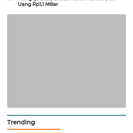
Uang Rp1,1 Miliar
WAHANA
DESA
WISATA
LAPAK
WAHANA
Wahana
Network
KONSUMEN
LISTRIK
MASYARAKAT
KELISTRIKAN
WALINKI
Trending
ID