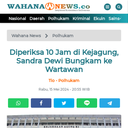
Nasional
Daerah
Polhukam
Kriminal
Ekuin
Sains-Te
WAHANA
Tutup
TV
Wahana News
Polhukam
NASIONAL
Diperiksa 10 Jam di Kejagung,
Sandra Dewi Bungkam ke
DAERAH
Wartawan
Tio - Polhukam
POLHUKAM
Rabu, 15 Mei 2024 - 20:55 WIB
KRIMINAL
EKUIN