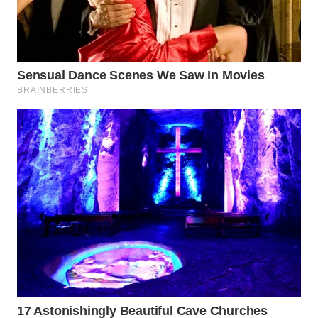
TAPANULI
TENGAH
WN DELI
SERDANG
WN
TEBING
TINGGI
WN
PAKPAK
WN
KARAWANG
WN
BEKASI