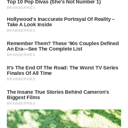
WN
MALUKU
WN
MALUT
WN
DAIRI
WN
DANAU
TOBA
WN
NIAS
WN
LANGKAT