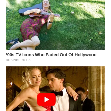
WN
TAPANULI
SELATAN
WN
TANJUNG
LESUNG
WN
KARO
WN
SIMALUNGUN
WN
LABUHANBATU
WN