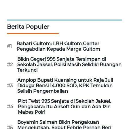
WAHANA
SPORT
Berita Populer
WAHANA
UMKM
Bahari Gultom: LBH Gultom Center
#1
Pengabdian Kepada Marga Gultom
WAHANA
SELEB
Bikin Geger! 995 Senjata Tersimpan di
#2
Sekolah Jaksel, Polisi Masih Selidiki Ruangan
Terkunci
WAHANA
PERSONA
Amplop Bupati Kuansing untuk Raja Juli
#3
Diduga Berisi 14.000 SGD, KPK Temukan
Selisih Pengembalian
WAHANA
OTOMOTIF
Plot Twist 995 Senjata di Sekolah Jaksel,
#4
Pengacara: Itu Airsoft Gun dan Ada Izin
Mabes Polri
WAHANA
HEALTH
Boyamin Saiman Bikin Pengakuan
#5
Mengejutkan, Sebut Febrie Pernah Beri