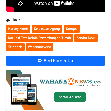
WN
SERAMBI
Tag:
WN
Harvey Moeis
Kejaksaan Agung
Korupsi
JAMBI
Korupsi Tata Kelola Pertambangan Timah
Sandra Dewi
WN
Selebritis
Wahananewsco
SULTRA
Beri Komentar
WN
NTB
WN
SULTENG
Install Aplikasi
WN
SULBAR