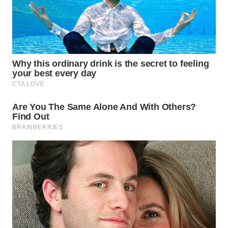
WN
INDRAMAYU
WN
KUNINGAN
WN
MAJALENGKA
WN
SUBANG
WN
SUKABUMI
WN
PURWAKARTA