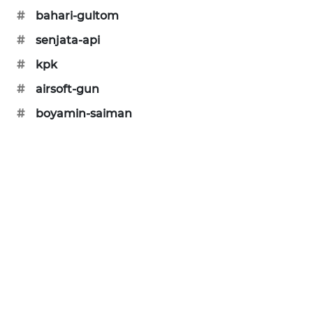
#
bahari-gultom
MAWAKA
ID
#
senjata-api
#
kpk
MARTABAT
#
airsoft-gun
NET
#
boyamin-saiman
PLN
WATCH
MKLI
LPKKI
LKKI
KOPEKLIN