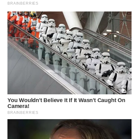
WN
BOGOR
WN
DEPOK
WN
TAPANULI
UTARA
WN
SAMOSIR
WN
PADANG
LAWAS