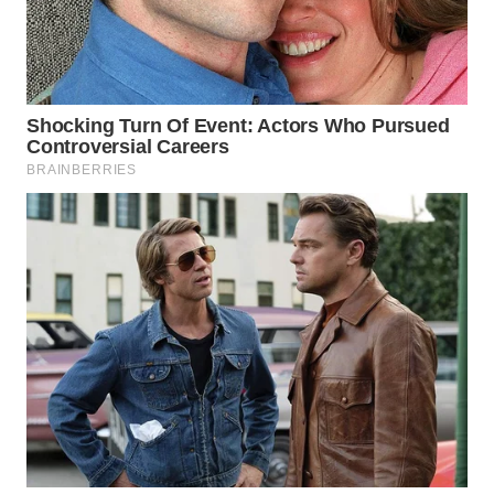
WN
PRIANGAN
TIMUR
WN
SEMARANG
WN
SOLO
WN
BOROBUDUR
WN
MADURA
WN
SURABAYA