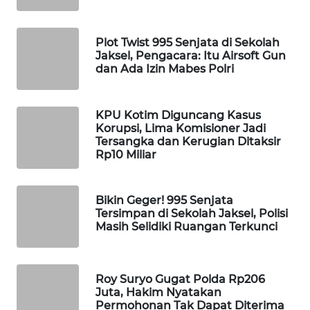
Wahana
Media
Plot Twist 995 Senjata di Sekolah
Group
Jaksel, Pengacara: Itu Airsoft Gun
dan Ada Izin Mabes Polri
WAHANA
NEWS
KPU Kotim Diguncang Kasus
WAHANA
Korupsi, Lima Komisioner Jadi
TANI
Tersangka dan Kerugian Ditaksir
Rp10 Miliar
WAHANA
ADVOKAT
Bikin Geger! 995 Senjata
Tersimpan di Sekolah Jaksel, Polisi
Masih Selidiki Ruangan Terkunci
WAHANA
INFRASTRUKTUR
WAHANA
Roy Suryo Gugat Polda Rp206
Juta, Hakim Nyatakan
KONSUMEN
Permohonan Tak Dapat Diterima