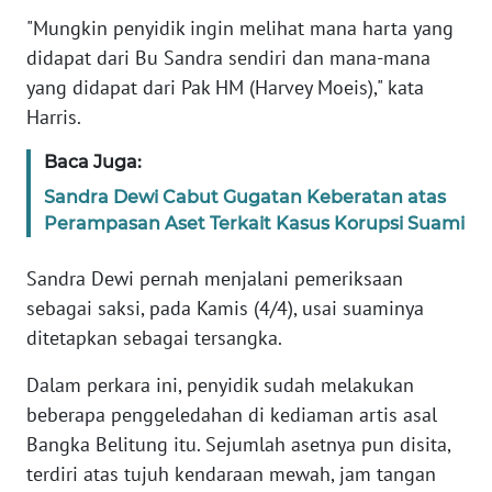
Informasi
"Mungkin penyidik ingin melihat mana harta yang
didapat dari Bu Sandra sendiri dan mana-mana
INDEKS
BERITA
yang didapat dari Pak HM (Harvey Moeis)," kata
Harris.
KONTAK
KAMI
Baca Juga:
Sandra Dewi Cabut Gugatan Keberatan atas
INFO
Perampasan Aset Terkait Kasus Korupsi Suami
IKLAN
Sandra Dewi pernah menjalani pemeriksaan
TENTANG
sebagai saksi, pada Kamis (4/4), usai suaminya
KAMI
ditetapkan sebagai tersangka.
PEDOMAN
Dalam perkara ini, penyidik sudah melakukan
MEDIA
beberapa penggeledahan di kediaman artis asal
SIBER
Bangka Belitung itu. Sejumlah asetnya pun disita,
terdiri atas tujuh kendaraan mewah, jam tangan
REDAKSI