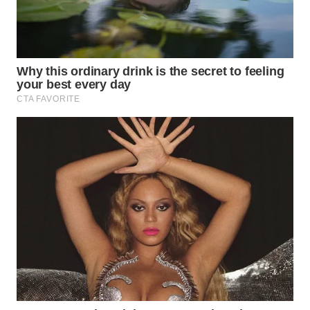
WN
KALTARA
WN
KALSEL
WN
KALTIM
WN
SULSEL
WN
GORONTALO
WN
SULUT