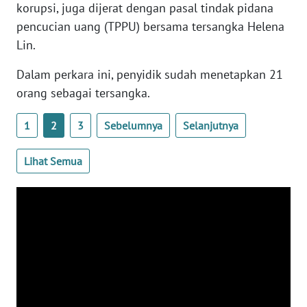
korupsi, juga dijerat dengan pasal tindak pidana
WN
pencucian uang (TPPU) bersama tersangka Helena
BANTEN
Lin.
WN
Dalam perkara ini, penyidik sudah menetapkan 21
NTT
orang sebagai tersangka.
WN
1
2
3
Sebelumnya
Selanjutnya
KEPRI
Lihat Semua
WN
PAPUA
WN
PAPUA
BARAT
WN
RIAU