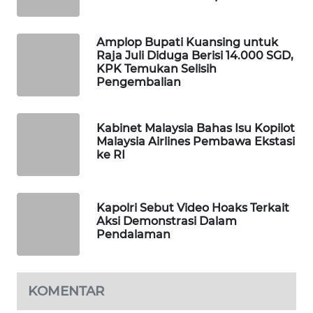
WAHANA
LISTRIK
Amplop Bupati Kuansing untuk
Raja Juli Diduga Berisi 14.000 SGD,
KPK Temukan Selisih
WAHANA
Pengembalian
TRAVEL
WAHANA
Kabinet Malaysia Bahas Isu Kopilot
TV
Malaysia Airlines Pembawa Ekstasi
ke RI
WAHANANEWS
ID
Kapolri Sebut Video Hoaks Terkait
Aksi Demonstrasi Dalam
WAHANANEWS
Pendalaman
CO ID
WAHANANEWS
KOMENTAR
NET