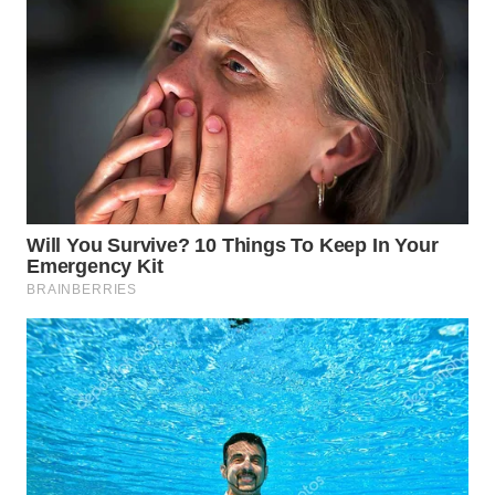
WN
SUMEDANG
WN
CIANJUR
WN
KEPULAUAN
SERIBU
WN
TANGERANG
WN
BINJAI
WN
CIREBON