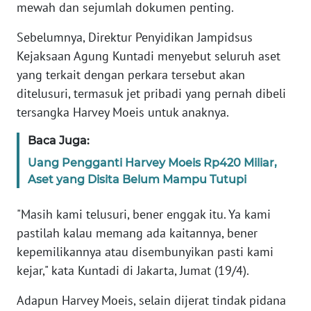
mewah dan sejumlah dokumen penting.
KARIR
Sebelumnya, Direktur Penyidikan Jampidsus
Kejaksaan Agung Kuntadi menyebut seluruh aset
DISCLAIMER
yang terkait dengan perkara tersebut akan
ditelusuri, termasuk jet pribadi yang pernah dibeli
Wahana
tersangka Harvey Moeis untuk anaknya.
News
Regional
Baca Juga:
Uang Pengganti Harvey Moeis Rp420 Miliar,
WN
Aset yang Disita Belum Mampu Tutupi
SUMUT
"Masih kami telusuri, bener enggak itu. Ya kami
WN
pastilah kalau memang ada kaitannya, bener
JAKARTA
kepemilikannya atau disembunyikan pasti kami
kejar," kata Kuntadi di Jakarta, Jumat (19/4).
WN
JABAR
Adapun Harvey Moeis, selain dijerat tindak pidana