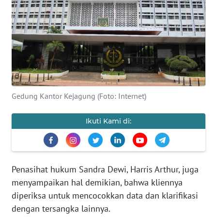
SAINS-TEKNO
KESEHATAN
INTERNASIONAL
SERBA-SERBI
Gedung Kantor Kejagung (Foto: Internet)
PENDIDIKAN
Ikuti Kami di:
OLAHRAGA
OPINI
Penasihat hukum Sandra Dewi, Harris Arthur, juga
menyampaikan hal demikian, bahwa kliennya
EDITORIAL
diperiksa untuk mencocokkan data dan klarifikasi
dengan tersangka lainnya.