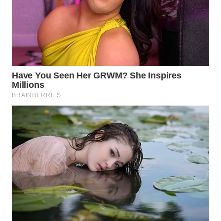
Wahana
Media
Group
WAHANA
NEWS
WAHANA
TANI
WAHANA
ADVOKAT
WAHANA
INFRASTRUKTUR
WAHANA
KONSUMEN