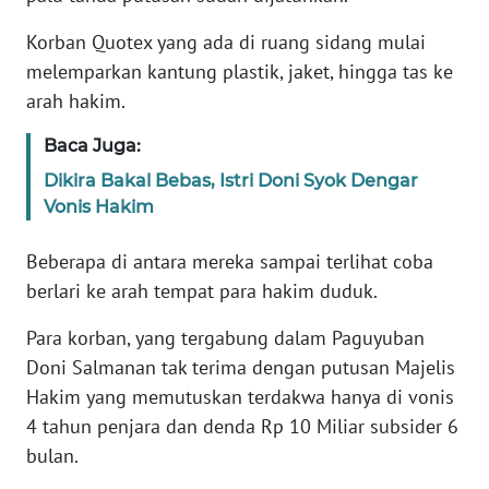
Korban Quotex yang ada di ruang sidang mulai
KARIR
melemparkan kantung plastik, jaket, hingga tas ke
arah hakim.
DISCLAIMER
Baca Juga:
Wahana
Dikira Bakal Bebas, Istri Doni Syok Dengar
News
Regional
Vonis Hakim
Beberapa di antara mereka sampai terlihat coba
WN
SUMUT
berlari ke arah tempat para hakim duduk.
Para korban, yang tergabung dalam Paguyuban
WN
Doni Salmanan tak terima dengan putusan Majelis
JAKARTA
Hakim yang memutuskan terdakwa hanya di vonis
4 tahun penjara dan denda Rp 10 Miliar subsider 6
WN
JABAR
bulan.