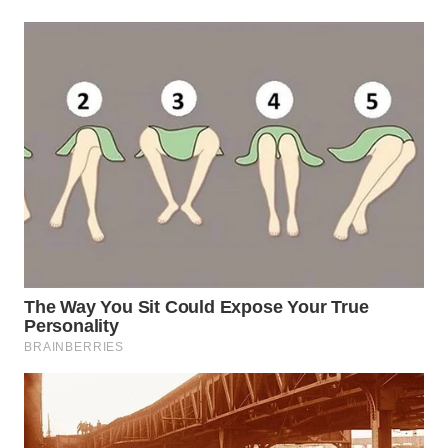
WN
BOGOR
WN
DEPOK
WN
TAPANULI
UTARA
WN
SAMOSIR
WN
PADANG
LAWAS