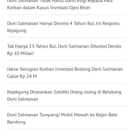
Doni Salmanan Tidak Harus Ganti Rugi Kepada Para
Korban dalam Kasus Investasi Opsi Biner
WN
BABEL
Doni Salmanan Hanya Divonis 4 Tahun Bui, Ini Respons
Kejagung
WN
SUMBAR
Tak Hanya 13 Tahun Bui, Doni Salmanan Dituntut Denda
WN
Rp 10 Miliar!
SUMSEL
Jaksa: Kerugian Korban Investasi Bodong Doni Salmanan
WN
Capai Rp 24 M
BENGKULU
Kejakgung Disarankan Selidiki Orang-orang di Belakang
WN
Doni Salmanan
LAMPUNG
Doni Salmanan Tumpangi Mobil Mewah ke Kejari Bale
WN
Bandung
JATENG