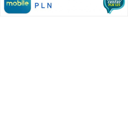
WAHANA MEDIA GROUP
|
|
|
WAHANA NEWS co
WAHANA TANI
WAHANA ADVOKAT
|
|
WAHANA INFRASTRUKTUR
WAHANA KONSUMEN
|
|
|
WAHANA LISTRIK
WAHANA TRAVEL
WAHANA TV
|
|
|
WAHANANEWS id
WAHANANEWS CO ID
WAHANANEWS NET
|
|
|
WAHANA SPORT ID
Wahana UMKM
Wahana Seleb
|
|
|
Wahana Persona
Wahana Otomotif
Wahana Health