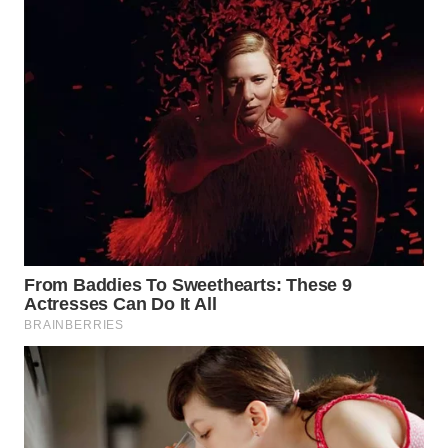
WN
KALTARA
WN
KALSEL
WN
KALTIM
WN
SULSEL
WN
GORONTALO
WN
SULUT