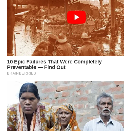
WN
SUMEDANG
WN
CIANJUR
WN
KEPULAUAN
SERIBU
WN
TANGERANG
WN
BINJAI
WN
CIREBON