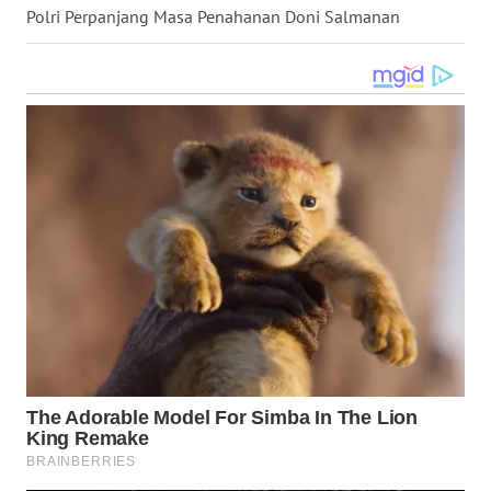
Polri Perpanjang Masa Penahanan Doni Salmanan
WN
NUSANTARA
WN
JOGJA
WN
JATIM
WN
BALI
WN
KALBAR
WN
KALTENG