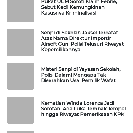
Pukat UGM Soroti Klaim Febrie,
Sebut Kecil Kemungkinan
WAHANA
Kasusnya Kriminalisasi
SPORT
WAHANA
Senpi di Sekolah Jaksel Tercatat
UMKM
Atas Nama Direktur Importir
Airsoft Gun, Polisi Telusuri Riwayat
Kepemilikannya
WAHANA
SELEB
Misteri Senpi di Yayasan Sekolah,
WAHANA
Polisi Dalami Mengapa Tak
PERSONA
Diserahkan Usai Pemilik Wafat
WAHANA
OTOMOTIF
Kematian Winda Lorenza Jadi
Sorotan, Ada Luka Tembak Tempel
hingga Riwayat Pemeriksaan KPK
WAHANA
HEALTH