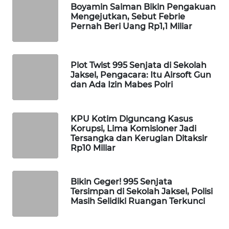
Boyamin Saiman Bikin Pengakuan
WAHANA
Mengejutkan, Sebut Febrie
DESA
Pernah Beri Uang Rp1,1 Miliar
WISATA
LAPAK
Plot Twist 995 Senjata di Sekolah
WAHANA
Jaksel, Pengacara: Itu Airsoft Gun
dan Ada Izin Mabes Polri
Wahana
Network
KPU Kotim Diguncang Kasus
Korupsi, Lima Komisioner Jadi
KONSUMEN
Tersangka dan Kerugian Ditaksir
LISTRIK
Rp10 Miliar
MASYARAKAT
KELISTRIKAN
Bikin Geger! 995 Senjata
Tersimpan di Sekolah Jaksel, Polisi
Masih Selidiki Ruangan Terkunci
WALINKI
ID