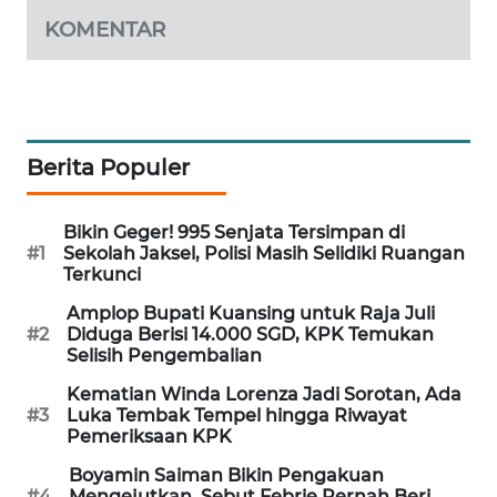
KOMENTAR
MAWAKA
ID
MARTABAT
NET
Berita Populer
PLN
WATCH
Bikin Geger! 995 Senjata Tersimpan di
#1
Sekolah Jaksel, Polisi Masih Selidiki Ruangan
Terkunci
MKLI
Amplop Bupati Kuansing untuk Raja Juli
#2
Diduga Berisi 14.000 SGD, KPK Temukan
LPKKI
Selisih Pengembalian
Kematian Winda Lorenza Jadi Sorotan, Ada
LKKI
#3
Luka Tembak Tempel hingga Riwayat
Pemeriksaan KPK
KOPEKLIN
Boyamin Saiman Bikin Pengakuan
#4
Mengejutkan, Sebut Febrie Pernah Beri