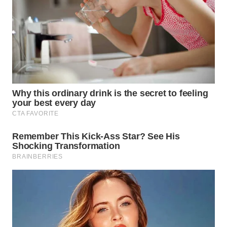
WN
MALUKU
WN
MALUT
WN
DAIRI
WN
DANAU
TOBA
WN
NIAS
WN
LANGKAT