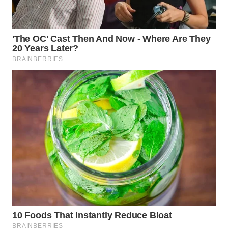
TAPANULI
TENGAH
WN DELI
SERDANG
WN
TEBING
TINGGI
WN
PAKPAK
WN
KARAWANG
WN
BEKASI