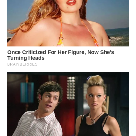
WN
TAPANULI
SELATAN
WN
TANJUNG
LESUNG
WN
KARO
WN
SIMALUNGUN
WN
LABUHANBATU
WN