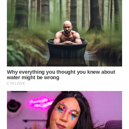
WN
NATUNA
WN
BINTAN
WN
MANDALIKA
WN
LIKUPANG
WN
LABUANBAJO
WN
BORNEO