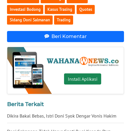
Investasi Bodong
Kasus Trasing
Quotes
WN
SERAMBI
Sidang Doni Salmanan
Trading
WN
Beri Komentar
JAMBI
WN
SULTRA
WN
Install Aplikasi
NTB
WN
SULTENG
Berita Terkait
Dikira Bakal Bebas, Istri Doni Syok Dengar Vonis Hakim
WN
SULBAR