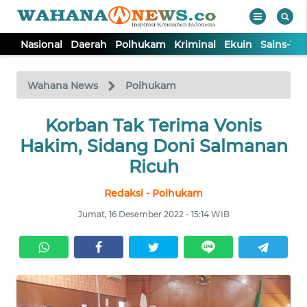
Nasional
Daerah
Polhukam
Kriminal
Ekuin
Sains-Te
WAHANA
Tutup
TV
Wahana News
Polhukam
NASIONAL
Korban Tak Terima Vonis
Hakim, Sidang Doni Salmanan
DAERAH
Ricuh
Redaksi - Polhukam
POLHUKAM
Jumat, 16 Desember 2022 - 15:14 WIB
KRIMINAL
EKUIN