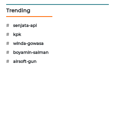
SIBARAGAS
Trending
NEWS
#
senjata-api
METRO
SIANTAR
#
kpk
NEWS
#
winda-gowasa
METRO
#
boyamin-saiman
MEDAN
NEWS
#
airsoft-gun
METRO
JAKARTA
NEWS
KRT
NEWS