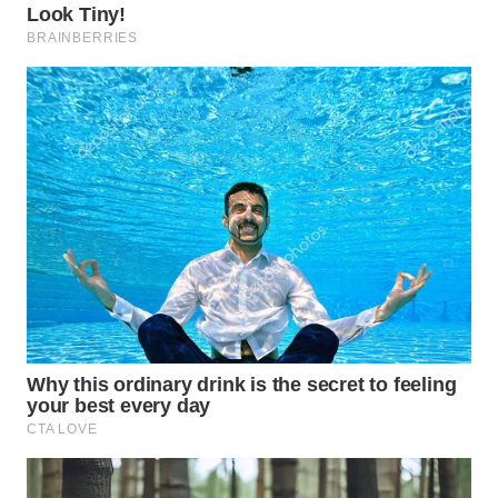
WN
PRIANGAN
TIMUR
WN
SEMARANG
WN
SOLO
WN
BOROBUDUR
WN
MADURA
WN
SURABAYA