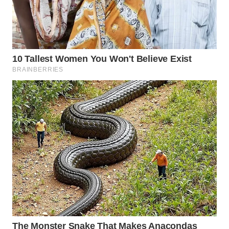
WN
INDRAMAYU
WN
KUNINGAN
WN
MAJALENGKA
WN
SUBANG
WN
SUKABUMI
WN
PURWAKARTA