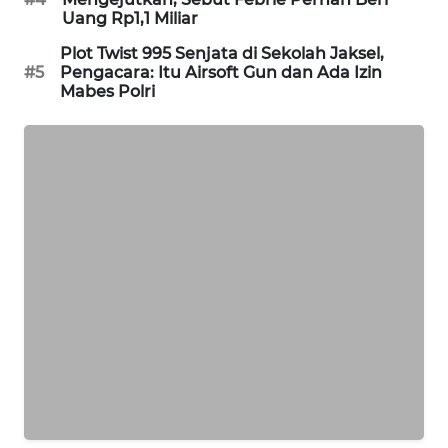
Uang Rp1,1 Miliar
PORTAL
KONSUMEN
Plot Twist 995 Senjata di Sekolah Jaksel,
#5
Pengacara: Itu Airsoft Gun dan Ada Izin
Mabes Polri
FORWAMKI
ALPERKLINAS
FORJASIDA
TAMBANG
NEWS
SITUNGIR
NEWS
SIDIKALANG
NEWS