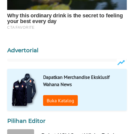
WAHANA
LISTRIK
WAHANA
TRAVEL
Advertorial
WAHANA
TV
WAHANANEWS
Dapatkan Merchandise Eksklusif
ID
Wahana News
WAHANANEWS
Buka Katalog
CO ID
WAHANANEWS
Pilihan Editor
NET