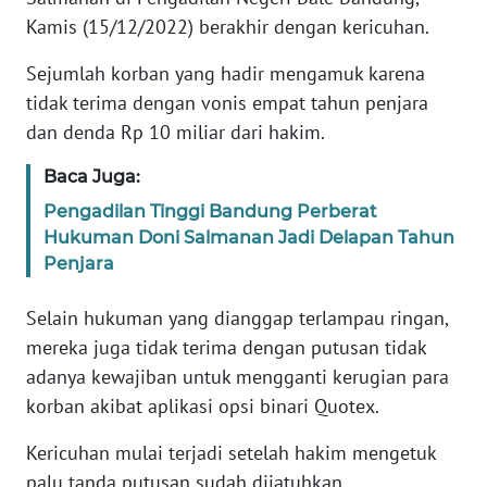
Informasi
Kamis (15/12/2022) berakhir dengan kericuhan.
INDEKS
Sejumlah korban yang hadir mengamuk karena
BERITA
tidak terima dengan vonis empat tahun penjara
dan denda Rp 10 miliar dari hakim.
KONTAK
KAMI
Baca Juga:
Pengadilan Tinggi Bandung Perberat
INFO
Hukuman Doni Salmanan Jadi Delapan Tahun
IKLAN
Penjara
TENTANG
Selain hukuman yang dianggap terlampau ringan,
KAMI
mereka juga tidak terima dengan putusan tidak
adanya kewajiban untuk mengganti kerugian para
PEDOMAN
MEDIA
korban akibat aplikasi opsi binari Quotex.
SIBER
Kericuhan mulai terjadi setelah hakim mengetuk
palu tanda putusan sudah dijatuhkan.
REDAKSI