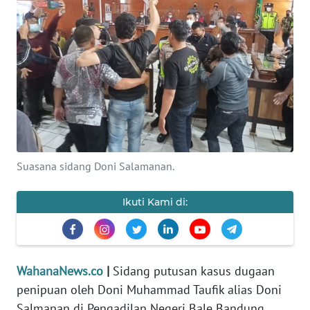
SAINS-TEKNO
KESEHATAN
INTERNASIONAL
SERBA-SERBI
PENDIDIKAN
Suasana sidang Doni Salamanan.
OLAHRAGA
Ikuti Kami di:
OPINI
WahanaNews.co
|
Sidang putusan kasus dugaan
EDITORIAL
penipuan oleh Doni Muhammad Taufik alias Doni
Salmanan di Pengadilan Negeri Bale Bandung,