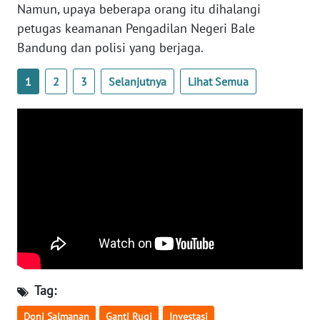
Namun, upaya beberapa orang itu dihalangi
WN
BANTEN
petugas keamanan Pengadilan Negeri Bale
Bandung dan polisi yang berjaga.
WN
NTT
1
2
3
Selanjutnya
Lihat Semua
WN
KEPRI
WN
PAPUA
WN
PAPUA
BARAT
Tag:
WN
RIAU
Doni Salmanan
Ganti Rugi
Investasi