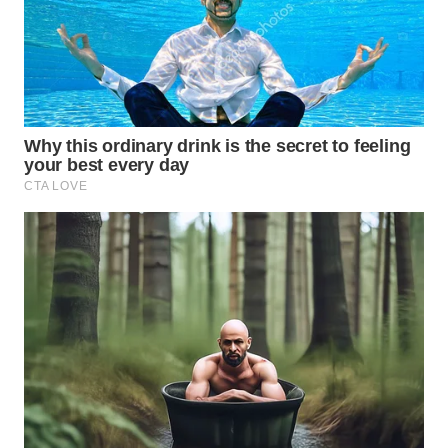
Wahana
Media
Group
WAHANA
NEWS
WAHANA
TANI
WAHANA
ADVOKAT
WAHANA
INFRASTRUKTUR
WAHANA
KONSUMEN