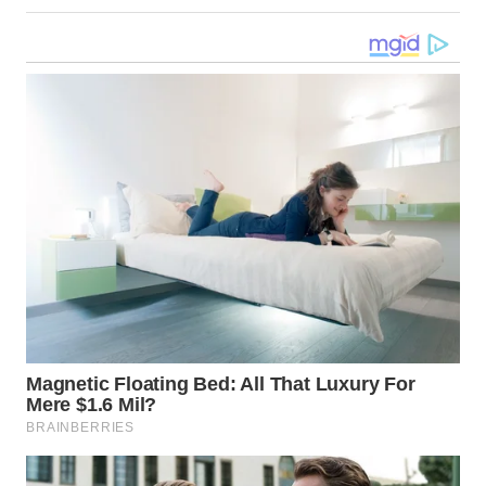
WN
KALTARA
WN
KALSEL
WN
KALTIM
WN
SULSEL
WN
GORONTALO
WN
SULUT