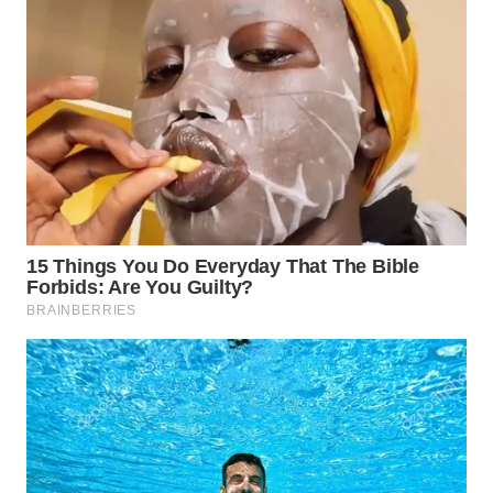
WN
NATUNA
WN
BINTAN
WN
MANDALIKA
WN
LIKUPANG
WN
LABUANBAJO
WN
BORNEO