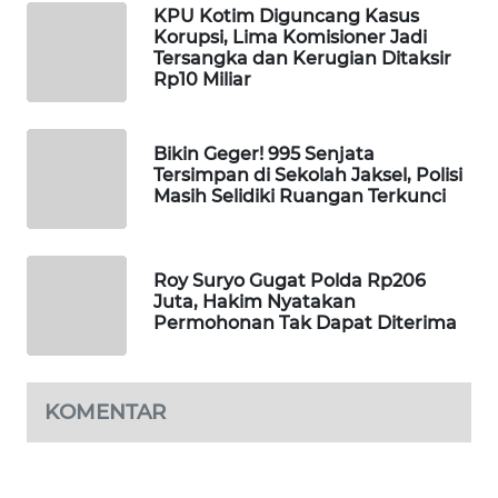
KPU Kotim Diguncang Kasus
Korupsi, Lima Komisioner Jadi
MAWAKA
Tersangka dan Kerugian Ditaksir
ID
Rp10 Miliar
MARTABAT
NET
Bikin Geger! 995 Senjata
Tersimpan di Sekolah Jaksel, Polisi
Masih Selidiki Ruangan Terkunci
PLN
WATCH
Roy Suryo Gugat Polda Rp206
MKLI
Juta, Hakim Nyatakan
Permohonan Tak Dapat Diterima
LPKKI
LKKI
KOMENTAR
KOPEKLIN