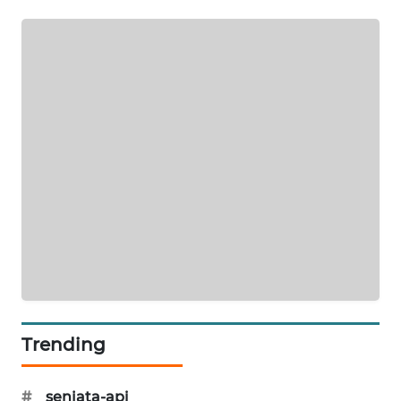
SIBARAGAS
NEWS
METRO
SIANTAR
NEWS
METRO
MEDAN
NEWS
METRO
JAKARTA
NEWS
Trending
KRT
NEWS
#
senjata-api