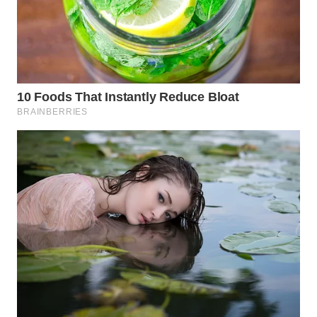
WN
SUMEDANG
WN
CIANJUR
WN
KEPULAUAN
SERIBU
WN
TANGERANG
WN
BINJAI
WN
CIREBON