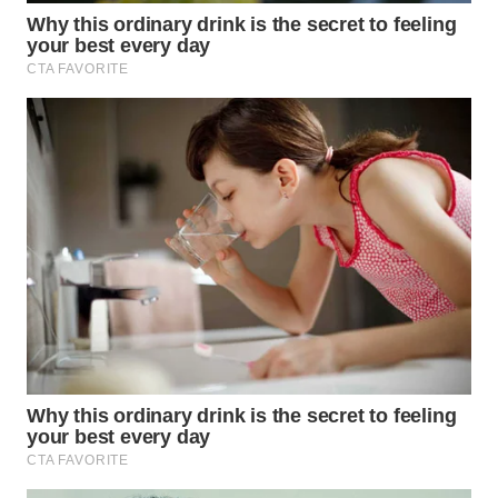
WN
INDRAMAYU
WN
KUNINGAN
WN
MAJALENGKA
WN
SUBANG
WN
SUKABUMI
WN
PURWAKARTA