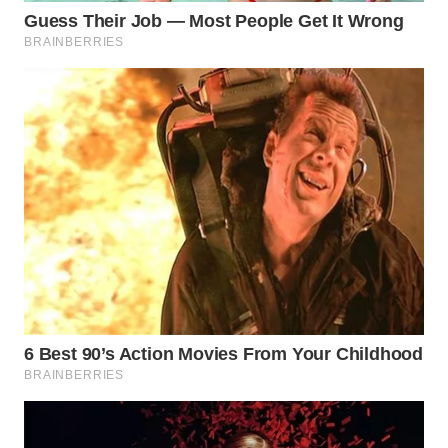
TAPANULI
TENGAH
WN DELI
SERDANG
WN
TEBING
TINGGI
WN
PAKPAK
WN
KARAWANG
WN
BEKASI