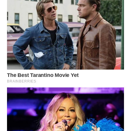
WN
MALUKU
WN
MALUT
WN
DAIRI
WN
DANAU
TOBA
WN
NIAS
WN
LANGKAT