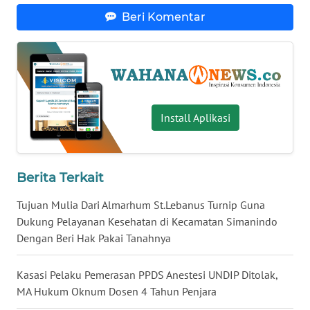
Beri Komentar
WN
BABEL
WN
SUMBAR
Install Aplikasi
WN
SUMSEL
WN
Berita Terkait
BENGKULU
Tujuan Mulia Dari Almarhum St.Lebanus Turnip Guna
Dukung Pelayanan Kesehatan di Kecamatan Simanindo
WN
Dengan Beri Hak Pakai Tanahnya
LAMPUNG
Kasasi Pelaku Pemerasan PPDS Anestesi UNDIP Ditolak,
WN
MA Hukum Oknum Dosen 4 Tahun Penjara
JATENG