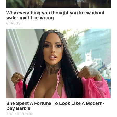
WAHANA
LISTRIK
WAHANA
TRAVEL
WAHANA
TV
WAHANANEWS
ID
WAHANANEWS
CO ID
WAHANANEWS
NET