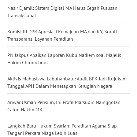
Nasir Djamil: Sistem Digital MA Harus Cegah Putusan
WN
NUSANTARA
Transaksional
WN
Komisi III DPR Apresiasi Kemajuan MA dan KY, Soroti
JOGJA
Transparansi Layanan Peradilan
WN
PN Jakpus Abaikan Laporan Kubu Nadiem soal Majelis
JATIM
Hakim Chromebook
WN
Aktivis Mahasiswa Labuhanbatu: Audit BPK Jadi Rujukan
BALI
Tunggal APH Dalam Menetapkan Kerugian Negara
WN
Anwar Usman Pensiun, Ini Profil Marsudin Nainggolan
KALBAR
Calon Hakim MK
WN
Langkah Baru Hukum Syariah: Peradilan Agama Siap
KALTENG
Tangani Perkara Niaga Lebih Luas