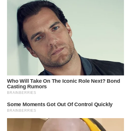
WN
PRIANGAN
TIMUR
WN
SEMARANG
WN
SOLO
WN
BOROBUDUR
WN
MADURA
WN
SURABAYA