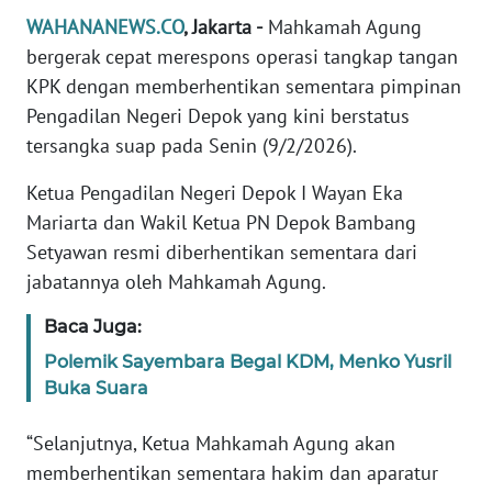
Informasi
WAHANANEWS.CO
, Jakarta -
Mahkamah Agung
bergerak cepat merespons operasi tangkap tangan
INDEKS
BERITA
KPK dengan memberhentikan sementara pimpinan
Pengadilan Negeri Depok yang kini berstatus
KONTAK
tersangka suap pada Senin (9/2/2026).
KAMI
Ketua Pengadilan Negeri Depok I Wayan Eka
INFO
Mariarta dan Wakil Ketua PN Depok Bambang
IKLAN
Setyawan resmi diberhentikan sementara dari
jabatannya oleh Mahkamah Agung.
TENTANG
KAMI
Baca Juga:
Polemik Sayembara Begal KDM, Menko Yusril
PEDOMAN
Buka Suara
MEDIA
SIBER
“Selanjutnya, Ketua Mahkamah Agung akan
memberhentikan sementara hakim dan aparatur
REDAKSI