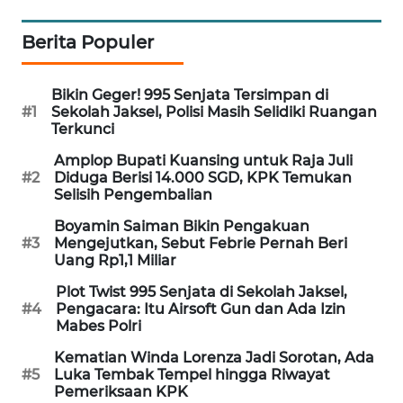
PORTAL
KONSUMEN
Berita Populer
FORWAMKI
Bikin Geger! 995 Senjata Tersimpan di
#1
Sekolah Jaksel, Polisi Masih Selidiki Ruangan
Terkunci
ALPERKLINAS
Amplop Bupati Kuansing untuk Raja Juli
#2
Diduga Berisi 14.000 SGD, KPK Temukan
FORJASIDA
Selisih Pengembalian
Boyamin Saiman Bikin Pengakuan
TAMBANG
#3
Mengejutkan, Sebut Febrie Pernah Beri
NEWS
Uang Rp1,1 Miliar
Plot Twist 995 Senjata di Sekolah Jaksel,
SITUNGIR
#4
Pengacara: Itu Airsoft Gun dan Ada Izin
NEWS
Mabes Polri
Kematian Winda Lorenza Jadi Sorotan, Ada
SIDIKALANG
#5
Luka Tembak Tempel hingga Riwayat
NEWS
Pemeriksaan KPK