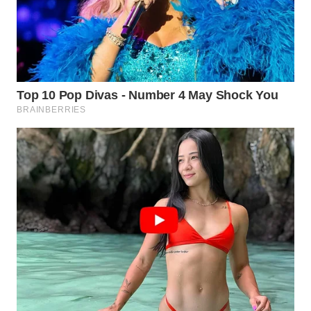
WN
TAPANULI
SELATAN
WN
TANJUNG
LESUNG
WN
KARO
WN
SIMALUNGUN
WN
LABUHANBATU
WN