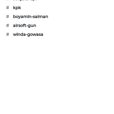
KARING
#
kpk
NEWS
#
boyamin-saiman
JURNAL
#
airsoft-gun
MARITIM
#
winda-gowasa
HUMBANG
NEWS
GARONGGANG
NEWS
FISUELRI
ID
ENERGI
NEWS