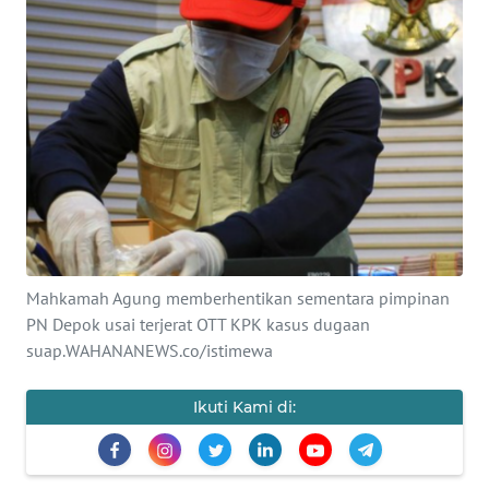
SAINS-TEKNO
KESEHATAN
INTERNASIONAL
SERBA-SERBI
PENDIDIKAN
Mahkamah Agung memberhentikan sementara pimpinan
OLAHRAGA
PN Depok usai terjerat OTT KPK kasus dugaan
suap.WAHANANEWS.co/istimewa
OPINI
Ikuti Kami di:
EDITORIAL