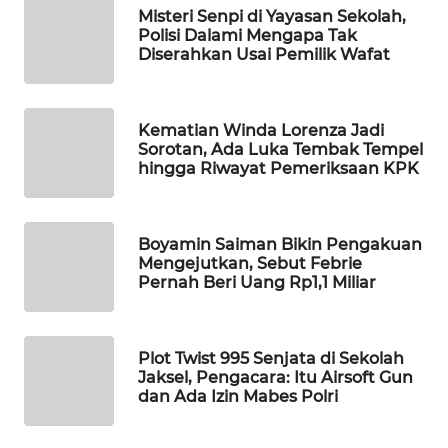
Misteri Senpi di Yayasan Sekolah,
WAHANA
Polisi Dalami Mengapa Tak
DESA
Diserahkan Usai Pemilik Wafat
WISATA
LAPAK
Kematian Winda Lorenza Jadi
WAHANA
Sorotan, Ada Luka Tembak Tempel
hingga Riwayat Pemeriksaan KPK
Wahana
Network
Boyamin Saiman Bikin Pengakuan
KONSUMEN
Mengejutkan, Sebut Febrie
LISTRIK
Pernah Beri Uang Rp1,1 Miliar
MASYARAKAT
KELISTRIKAN
Plot Twist 995 Senjata di Sekolah
Jaksel, Pengacara: Itu Airsoft Gun
dan Ada Izin Mabes Polri
WALINKI
ID