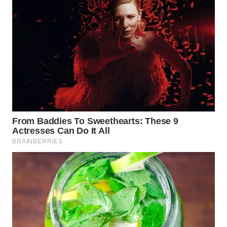
WN
BOGOR
WN
DEPOK
WN
TAPANULI
UTARA
WN
SAMOSIR
WN
PADANG
LAWAS