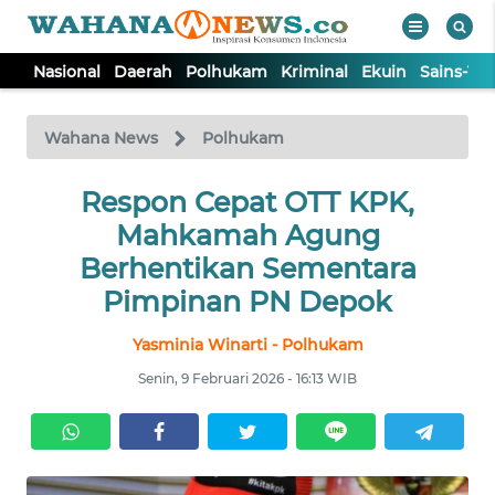
Nasional
Daerah
Polhukam
Kriminal
Ekuin
Sains-Te
WAHANA
Tutup
TV
Wahana News
Polhukam
NASIONAL
Respon Cepat OTT KPK,
Mahkamah Agung
DAERAH
Berhentikan Sementara
Pimpinan PN Depok
POLHUKAM
Yasminia Winarti - Polhukam
Senin, 9 Februari 2026 - 16:13 WIB
KRIMINAL
EKUIN