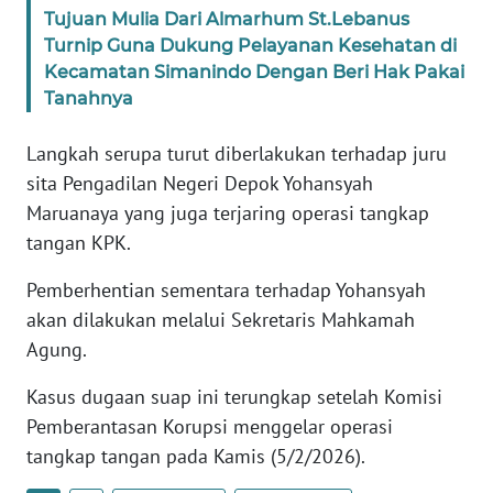
WN
Tujuan Mulia Dari Almarhum St.Lebanus
BANTEN
Turnip Guna Dukung Pelayanan Kesehatan di
Kecamatan Simanindo Dengan Beri Hak Pakai
Tanahnya
WN
NTT
Langkah serupa turut diberlakukan terhadap juru
WN
sita Pengadilan Negeri Depok Yohansyah
KEPRI
Maruanaya yang juga terjaring operasi tangkap
tangan KPK.
WN
PAPUA
Pemberhentian sementara terhadap Yohansyah
akan dilakukan melalui Sekretaris Mahkamah
WN
Agung.
PAPUA
BARAT
Kasus dugaan suap ini terungkap setelah Komisi
Pemberantasan Korupsi menggelar operasi
WN
tangkap tangan pada Kamis (5/2/2026).
RIAU