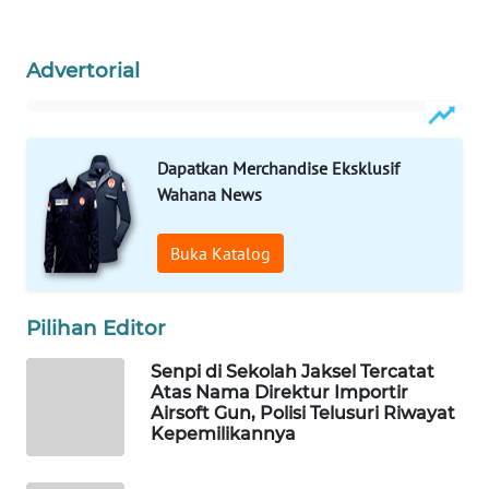
WAHANA
SPORT
Advertorial
WAHANA
UMKM
Dapatkan Merchandise Eksklusif
WAHANA
Wahana News
SELEB
Buka Katalog
WAHANA
PERSONA
Pilihan Editor
WAHANA
Senpi di Sekolah Jaksel Tercatat
OTOMOTIF
Atas Nama Direktur Importir
Airsoft Gun, Polisi Telusuri Riwayat
WAHANA
Kepemilikannya
HEALTH