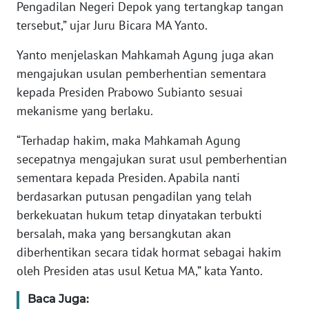
Pengadilan Negeri Depok yang tertangkap tangan
tersebut,” ujar Juru Bicara MA Yanto.
KARIR
Yanto menjelaskan Mahkamah Agung juga akan
DISCLAIMER
mengajukan usulan pemberhentian sementara
kepada Presiden Prabowo Subianto sesuai
Wahana
mekanisme yang berlaku.
News
Regional
“Terhadap hakim, maka Mahkamah Agung
secepatnya mengajukan surat usul pemberhentian
WN
sementara kepada Presiden. Apabila nanti
SUMUT
berdasarkan putusan pengadilan yang telah
berkekuatan hukum tetap dinyatakan terbukti
WN
bersalah, maka yang bersangkutan akan
JAKARTA
diberhentikan secara tidak hormat sebagai hakim
WN
oleh Presiden atas usul Ketua MA,” kata Yanto.
JABAR
Baca Juga: