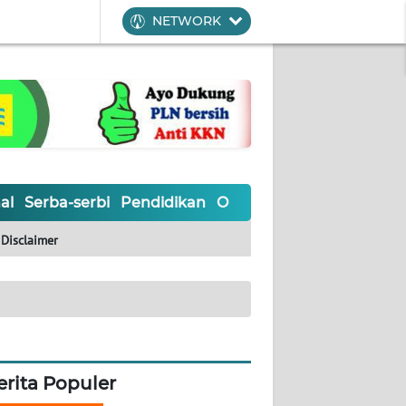
NETWORK
al
Serba-serbi
Pendidikan
Olahraga
Opini
Editoria
Disclaimer
erita Populer