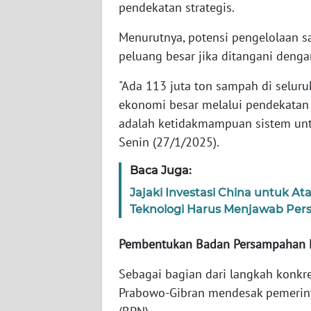
pendekatan strategis.
SERAMBI
Menurutnya, potensi pengelolaan s
WN
peluang besar jika ditangani denga
JAMBI
"Ada 113 juta ton sampah di selur
WN
ekonomi besar melalui pendekatan s
SULTRA
adalah ketidakmampuan sistem untu
Senin (27/1/2025).
WN
NTB
Baca Juga:
Jajaki Investasi China untuk 
WN
Teknologi Harus Menjawab Per
SULTENG
Pembentukan Badan Persampahan 
WN
SULBAR
Sebagai bagian dari langkah konkr
Prabowo-Gibran mendesak pemerin
WN