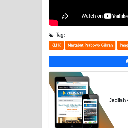
NUSANTARA
WN
JOGJA
Tag:
WN
JATIM
KLHK
Martabat Prabowo Gibran
Peng
WN
BALI
WN
KALBAR
Jadilah
WN
KALTENG
WN