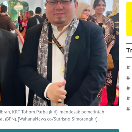
T
#
#
#
#
#
an, KRT Tohom Purba (kiri), mendesak pemerintah
 (BPN). [WahanaNews.co/Sutrisno Simorangkir].