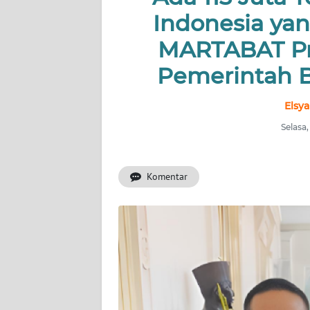
INDEKS
Indonesia yan
BERITA
MARTABAT Pr
KONTAK
Pemerintah 
KAMI
Elsya
INFO
IKLAN
Selasa
TENTANG
KAMI
Komentar
PEDOMAN
MEDIA
SIBER
REDAKSI