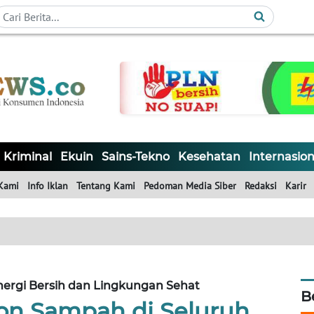
Kriminal
Ekuin
Sains-Tekno
Kesehatan
Internasion
Kami
Info Iklan
Tentang Kami
Pedoman Media Siber
Redaksi
Karir
rgi Bersih dan Lingkungan Sehat
B
Ton Sampah di Seluruh