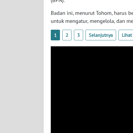
(BPN).
BABEL
Badan ini, menurut Tohom, harus be
WN
untuk mengatur, mengelola, dan me
SUMBAR
1
2
3
Selanjutnya
Liha
WN
SUMSEL
WN
BENGKULU
WN
LAMPUNG
WN
JATENG
WN