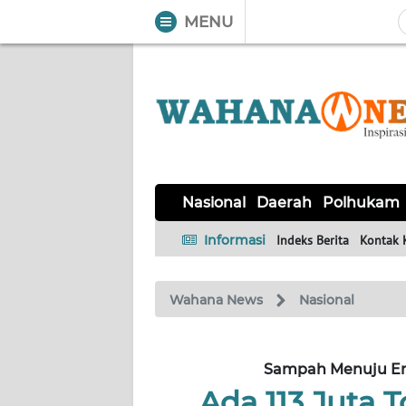
MENU
WAHANA
Tutup
TV
NASIONAL
DAERAH
POLHUKAM
KRIMINAL
EKUIN
SAINS-
KESEHATAN
INTERNASIONAL
Nasional
Daerah
Polhukam
TEKNO
Informasi
Indeks Berita
Kontak 
SERBA-
PENDIDIKAN
OLAHRAGA
OPINI
SERBI
Wahana News
Nasional
EDITORIAL
Sampah Menuju Ene
Informasi
Ada 113 Juta 