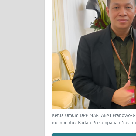
KARIR
DISCLAIMER
Wahana
News
Regional
WN
SUMUT
WN
JAKARTA
WN
JABAR
Ketua Umum DPP MARTABAT Prabowo-Gibr
membentuk Badan Persampahan Nasional
WN
BANTEN