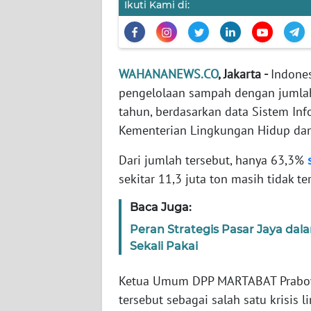
Ikuti Kami di:
WN
NTT
WAHANANEWS.CO
, Jakarta -
Indone
WN
pengelolaan sampah dengan jumlah
KEPRI
tahun, berdasarkan data Sistem In
Kementerian Lingkungan Hidup da
WN
PAPUA
Dari jumlah tersebut, hanya 63,3%
sekitar 11,3 juta ton masih tidak te
WN
PAPUA
Baca Juga:
BARAT
Peran Strategis Pasar Jaya da
Sekali Pakai
WN
RIAU
Ketua Umum DPP MARTABAT Prabowo
tersebut sebagai salah satu krisis 
WN