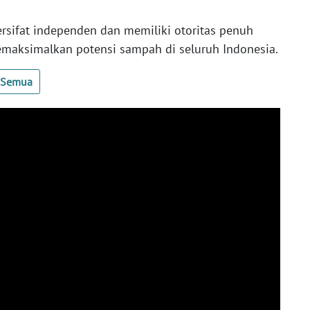
rsifat independen dan memiliki otoritas penuh
maksimalkan potensi sampah di seluruh Indonesia.
t Semua