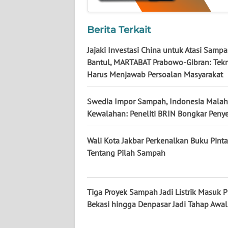
KALTARA
WN
Berita Terkait
KALSEL
Jajaki Investasi China untuk Atasi Samp
Bantul, MARTABAT Prabowo-Gibran: Tek
WN
Harus Menjawab Persoalan Masyarakat
KALTIM
Swedia Impor Sampah, Indonesia Malah
WN
Kewalahan: Peneliti BRIN Bongkar Peny
SULSEL
Wali Kota Jakbar Perkenalkan Buku Pinta
WN
GORONTALO
Tentang Pilah Sampah
WN
SULUT
Tiga Proyek Sampah Jadi Listrik Masuk 
Bekasi hingga Denpasar Jadi Tahap Awal
WN
MALUKU