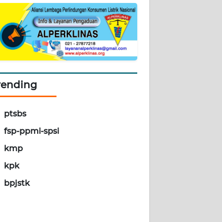
rending
ptsbs
fsp-ppmi-spsi
kmp
kpk
bpjstk