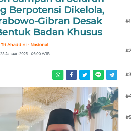
g Berpotensi Dikelola,
abowo-Gibran Desak
#1
Bentuk Badan Khusus
 Tri Ahaddini - Nasional
#
, 28 Januari 2025 - 06:00 WIB
#
#
#