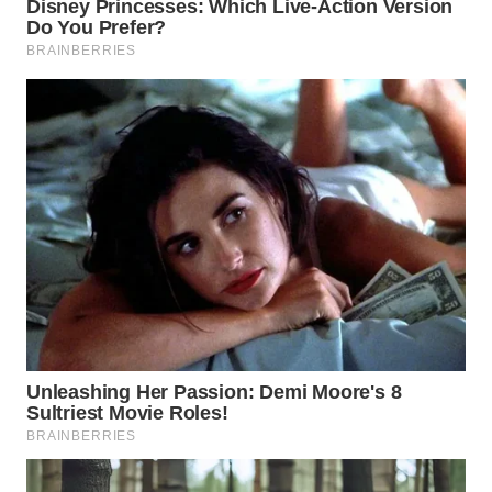
WN
SUMEDANG
WN
CIANJUR
WN
KEPULAUAN
SERIBU
WN
TANGERANG
WN
BINJAI
WN
CIREBON