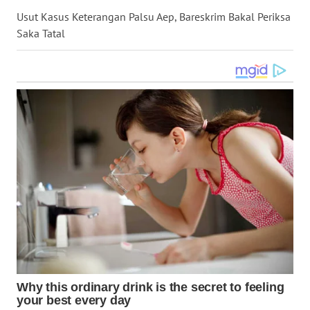
WN
Usut Kasus Keterangan Palsu Aep, Bareskrim Bakal Periksa
MALUKU
Saka Tatal
WN
MALUT
WN
DAIRI
WN
DANAU
TOBA
WN
NIAS
WN
LANGKAT