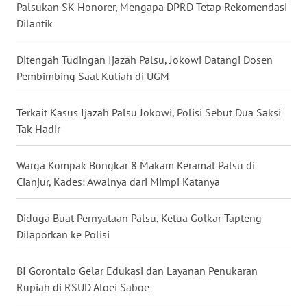
Palsukan SK Honorer, Mengapa DPRD Tetap Rekomendasi
WN
Dilantik
KALTARA
Ditengah Tudingan Ijazah Palsu, Jokowi Datangi Dosen
WN
Pembimbing Saat Kuliah di UGM
KALSEL
Terkait Kasus Ijazah Palsu Jokowi, Polisi Sebut Dua Saksi
WN
Tak Hadir
KALTIM
Warga Kompak Bongkar 8 Makam Keramat Palsu di
WN
SULSEL
Cianjur, Kades: Awalnya dari Mimpi Katanya
WN
Diduga Buat Pernyataan Palsu, Ketua Golkar Tapteng
GORONTALO
Dilaporkan ke Polisi
WN
BI Gorontalo Gelar Edukasi dan Layanan Penukaran
SULUT
Rupiah di RSUD Aloei Saboe