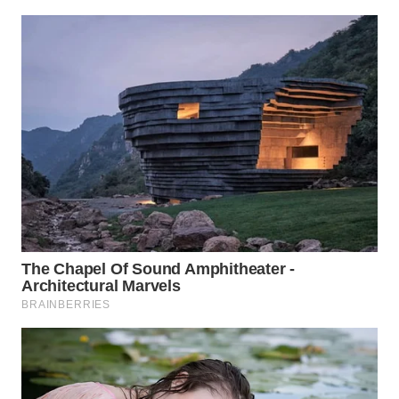
WAHANA
LISTRIK
WAHANA
TRAVEL
WAHANA
TV
WAHANANEWS
ID
WAHANANEWS
CO ID
WAHANANEWS
NET