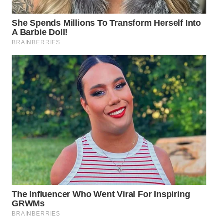
Wahana
Media
Group
WAHANA
NEWS
WAHANA
TANI
WAHANA
ADVOKAT
WAHANA
INFRASTRUKTUR
WAHANA
KONSUMEN