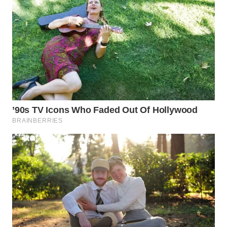
TAPANULI
TENGAH
WN DELI
SERDANG
WN
TEBING
TINGGI
WN
PAKPAK
WN
KARAWANG
WN
BEKASI