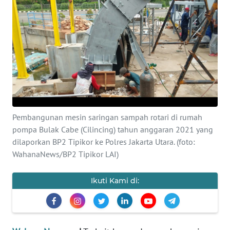
SAINS-TEKNO
KESEHATAN
INTERNASIONAL
SERBA-SERBI
Pembangunan mesin saringan sampah rotari di rumah
PENDIDIKAN
pompa Bulak Cabe (Cilincing) tahun anggaran 2021 yang
dilaporkan BP2 Tipikor ke Polres Jakarta Utara. (foto:
OLAHRAGA
WahanaNews/BP2 Tipikor LAI)
OPINI
Ikuti Kami di:
EDITORIAL