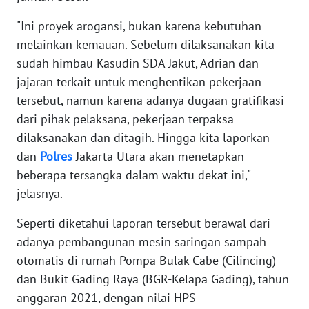
WN
"Ini proyek arogansi, bukan karena kebutuhan
SERAMBI
melainkan kemauan. Sebelum dilaksanakan kita
sudah himbau Kasudin SDA Jakut, Adrian dan
WN
jajaran terkait untuk menghentikan pekerjaan
JAMBI
tersebut, namun karena adanya dugaan gratifikasi
dari pihak pelaksana, pekerjaan terpaksa
WN
dilaksanakan dan ditagih. Hingga kita laporkan
SULTRA
dan
Polres
Jakarta Utara akan menetapkan
beberapa tersangka dalam waktu dekat ini,"
WN
NTB
jelasnya.
Seperti diketahui laporan tersebut berawal dari
WN
adanya pembangunan mesin saringan sampah
SULTENG
otomatis di rumah Pompa Bulak Cabe (Cilincing)
dan Bukit Gading Raya (BGR-Kelapa Gading), tahun
WN
SULBAR
anggaran 2021, dengan nilai HPS