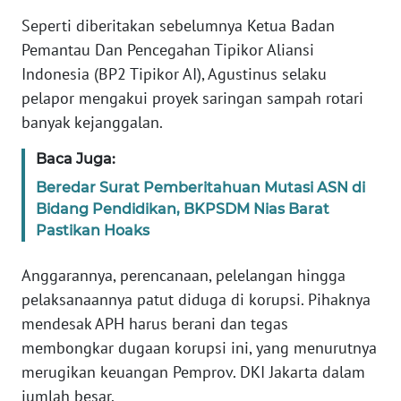
WN
Seperti diberitakan sebelumnya Ketua Badan
BANTEN
Pemantau Dan Pencegahan Tipikor Aliansi
Indonesia (BP2 Tipikor AI), Agustinus selaku
WN
pelapor mengakui proyek saringan sampah rotari
NTT
banyak kejanggalan.
WN
Baca Juga:
KEPRI
Beredar Surat Pemberitahuan Mutasi ASN di
Bidang Pendidikan, BKPSDM Nias Barat
WN
Pastikan Hoaks
PAPUA
Anggarannya, perencanaan, pelelangan hingga
WN
pelaksanaannya patut diduga di korupsi. Pihaknya
PAPUA
BARAT
mendesak APH harus berani dan tegas
membongkar dugaan korupsi ini, yang menurutnya
WN
merugikan keuangan Pemprov. DKI Jakarta dalam
RIAU
jumlah besar.