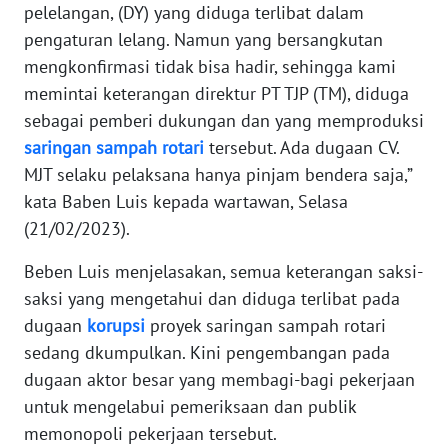
pelelangan, (DY) yang diduga terlibat dalam
pengaturan lelang. Namun yang bersangkutan
KARIR
mengkonfirmasi tidak bisa hadir, sehingga kami
memintai keterangan direktur PT TJP (TM), diduga
DISCLAIMER
sebagai pemberi dukungan dan yang memproduksi
saringan
sampah
rotari
tersebut. Ada dugaan CV.
Wahana
News
MJT selaku pelaksana hanya pinjam bendera saja,”
Regional
kata Baben Luis kepada wartawan, Selasa
(21/02/2023).
WN
SUMUT
Beben Luis menjelasakan, semua keterangan saksi-
saksi yang mengetahui dan diduga terlibat pada
WN
dugaan
korupsi
proyek saringan sampah rotari
JAKARTA
sedang dkumpulkan. Kini pengembangan pada
dugaan aktor besar yang membagi-bagi pekerjaan
WN
untuk mengelabui pemeriksaan dan publik
JABAR
memonopoli pekerjaan tersebut.