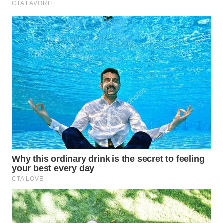
WN
TAPANULI
SELATAN
WN
TANJUNG
LESUNG
WN
KARO
WN
SIMALUNGUN
WN
LABUHANBATU
WN