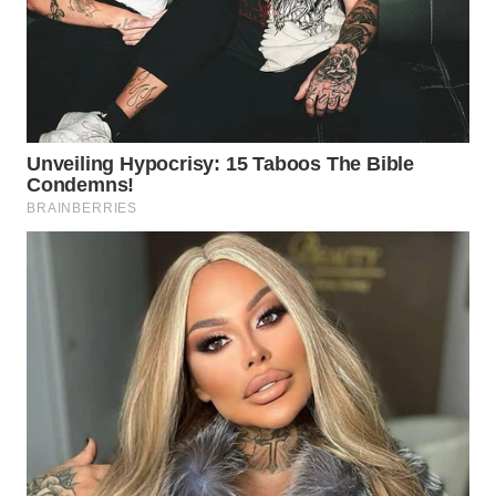
WN
NATUNA
WN
BINTAN
WN
MANDALIKA
WN
LIKUPANG
WN
LABUANBAJO
WN
BORNEO