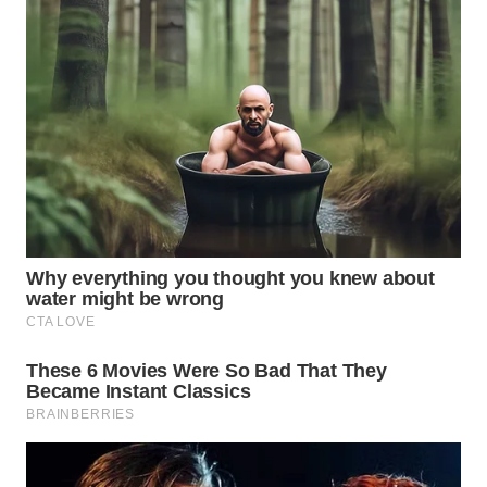
WN
INDRAMAYU
WN
KUNINGAN
WN
MAJALENGKA
WN
SUBANG
WN
SUKABUMI
WN
PURWAKARTA