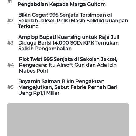
#1
Pengabdian Kepada Marga Gultom
SIBARAGAS
NEWS
Bikin Geger! 995 Senjata Tersimpan di
#2
Sekolah Jaksel, Polisi Masih Selidiki Ruangan
Terkunci
METRO
Amplop Bupati Kuansing untuk Raja Juli
SIANTAR
#3
Diduga Berisi 14.000 SGD, KPK Temukan
NEWS
Selisih Pengembalian
Plot Twist 995 Senjata di Sekolah Jaksel,
METRO
#4
Pengacara: Itu Airsoft Gun dan Ada Izin
MEDAN
Mabes Polri
NEWS
Boyamin Saiman Bikin Pengakuan
#5
Mengejutkan, Sebut Febrie Pernah Beri
METRO
Uang Rp1,1 Miliar
JAKARTA
NEWS
KRT
NEWS