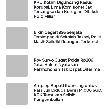
KPU Kotim Diguncang Kasus
Korupsi, Lima Komisioner Jadi
MAWAKA
Tersangka dan Kerugian Ditaksir
ID
Rp10 Miliar
MARTABAT
NET
Bikin Geger! 995 Senjata
Tersimpan di Sekolah Jaksel, Polisi
Masih Selidiki Ruangan Terkunci
PLN
WATCH
Roy Suryo Gugat Polda Rp206
MKLI
Juta, Hakim Nyatakan
Permohonan Tak Dapat Diterima
LPKKI
Amplop Bupati Kuansing untuk
LKKI
Raja Juli Diduga Berisi 14.000 SGD,
KPK Temukan Selisih
Pengembalian
KOPEKLIN