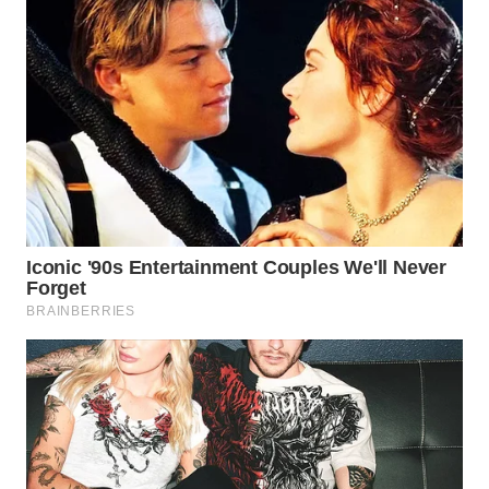
WN
PRIANGAN
TIMUR
WN
SEMARANG
WN
SOLO
WN
BOROBUDUR
WN
MADURA
WN
SURABAYA