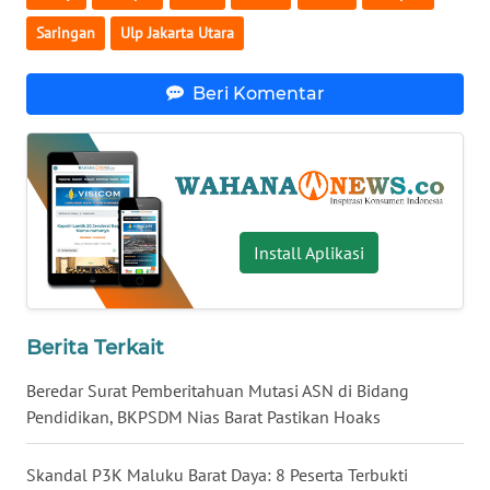
WN
Saringan
Ulp Jakarta Utara
NUSANTARA
Beri Komentar
WN
JOGJA
WN
JATIM
Install Aplikasi
WN
BALI
Berita Terkait
WN
KALBAR
Beredar Surat Pemberitahuan Mutasi ASN di Bidang
Pendidikan, BKPSDM Nias Barat Pastikan Hoaks
WN
KALTENG
Skandal P3K Maluku Barat Daya: 8 Peserta Terbukti