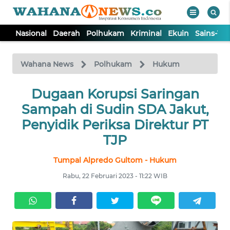
Nasional
Daerah
Polhukam
Kriminal
Ekuin
Sains-Te
WAHANA
Tutup
TV
Wahana News
Polhukam
Hukum
NASIONAL
Dugaan Korupsi Saringan
Sampah di Sudin SDA Jakut,
DAERAH
Penyidik Periksa Direktur PT
TJP
POLHUKAM
Tumpal Alpredo Gultom - Hukum
Rabu, 22 Februari 2023 - 11:22 WIB
KRIMINAL
EKUIN