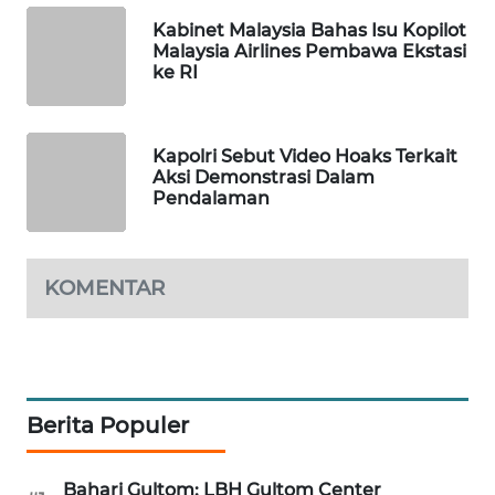
PORTAL
Kabinet Malaysia Bahas Isu Kopilot
KONSUMEN
Malaysia Airlines Pembawa Ekstasi
ke RI
FORWAMKI
Kapolri Sebut Video Hoaks Terkait
ALPERKLINAS
Aksi Demonstrasi Dalam
Pendalaman
FORJASIDA
TAMBANG
KOMENTAR
NEWS
SITUNGIR
NEWS
Berita Populer
SIDIKALANG
NEWS
Bahari Gultom: LBH Gultom Center