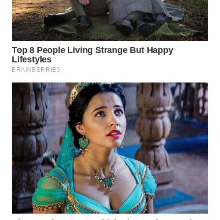
WN
BOGOR
WN
DEPOK
WN
TAPANULI
UTARA
WN
SAMOSIR
WN
PADANG
LAWAS