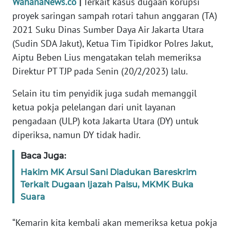
WahanaNews.co
|
Terkait kasus dugaan korupsi
Informasi
proyek saringan sampah rotari tahun anggaran (TA)
INDEKS
2021 Suku Dinas Sumber Daya Air Jakarta Utara
BERITA
(Sudin SDA Jakut), Ketua Tim Tipidkor Polres Jakut,
Aiptu Beben Lius mengatakan telah memeriksa
KONTAK
Direktur PT TJP pada Senin (20/2/2023) lalu.
KAMI
Selain itu tim penyidik juga sudah memanggil
INFO
ketua pokja pelelangan dari unit layanan
IKLAN
pengadaan (ULP) kota Jakarta Utara (DY) untuk
diperiksa, namun DY tidak hadir.
TENTANG
KAMI
Baca Juga:
Hakim MK Arsul Sani Diadukan Bareskrim
PEDOMAN
Terkait Dugaan Ijazah Palsu, MKMK Buka
MEDIA
Suara
SIBER
“Kemarin kita kembali akan memeriksa ketua pokja
REDAKSI