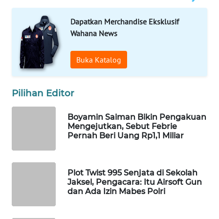
WAHANA
DESA
Dapatkan Merchandise Eksklusif
WISATA
Wahana News
LAPAK
Buka Katalog
WAHANA
Pilihan Editor
Wahana
Network
Boyamin Saiman Bikin Pengakuan
Mengejutkan, Sebut Febrie
KONSUMEN
Pernah Beri Uang Rp1,1 Miliar
LISTRIK
MASYARAKAT
Plot Twist 995 Senjata di Sekolah
KELISTRIKAN
Jaksel, Pengacara: Itu Airsoft Gun
dan Ada Izin Mabes Polri
WALINKI
ID