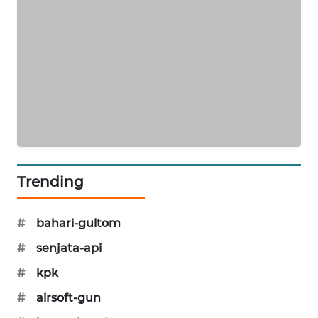
KARING
NEWS
JURNAL
MARITIM
HUMBANG
NEWS
GARONGGANG
Trending
NEWS
FISUELRI
#
bahari-gultom
ID
#
senjata-api
ENERGI
#
kpk
NEWS
#
airsoft-gun