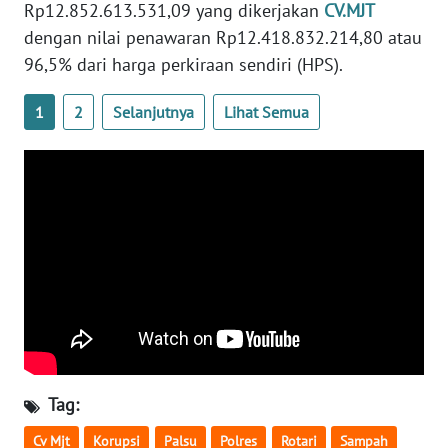
Rp12.852.613.531,09 yang dikerjakan
CV.MJT
WN
dengan nilai penawaran Rp12.418.832.214,80 atau
BABEL
96,5% dari harga perkiraan sendiri (HPS).
WN
1
2
Selanjutnya
Lihat Semua
SUMBAR
WN
SUMSEL
WN
BENGKULU
WN
LAMPUNG
WN
Tag:
JATENG
Cv Mjt
Korupsi
Palsu
Polres
Rotari
Sampah