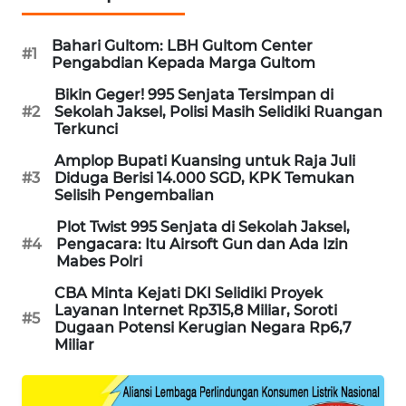
SIBARAGAS
NEWS
Bahari Gultom: LBH Gultom Center
#1
Pengabdian Kepada Marga Gultom
METRO
Bikin Geger! 995 Senjata Tersimpan di
SIANTAR
#2
Sekolah Jaksel, Polisi Masih Selidiki Ruangan
Terkunci
NEWS
Amplop Bupati Kuansing untuk Raja Juli
#3
Diduga Berisi 14.000 SGD, KPK Temukan
METRO
Selisih Pengembalian
MEDAN
NEWS
Plot Twist 995 Senjata di Sekolah Jaksel,
#4
Pengacara: Itu Airsoft Gun dan Ada Izin
Mabes Polri
METRO
JAKARTA
CBA Minta Kejati DKI Selidiki Proyek
NEWS
Layanan Internet Rp315,8 Miliar, Soroti
#5
Dugaan Potensi Kerugian Negara Rp6,7
Miliar
KRT
NEWS