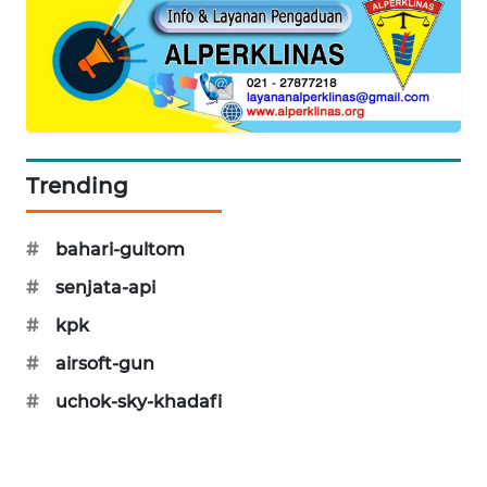
KARING
NEWS
JURNAL
MARITIM
HUMBANG
Trending
NEWS
#
bahari-gultom
GARONGGANG
NEWS
#
senjata-api
#
kpk
FISUELRI
ID
#
airsoft-gun
#
uchok-sky-khadafi
ENERGI
NEWS