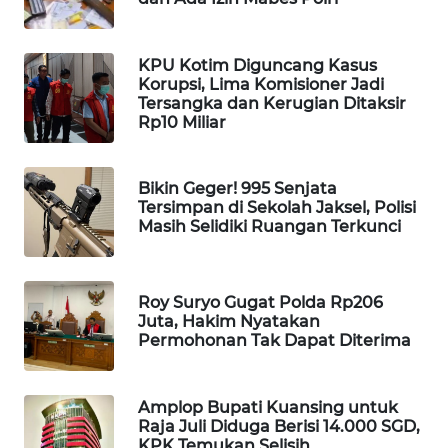
MAWAKA
ID
KPU Kotim Diguncang Kasus
Korupsi, Lima Komisioner Jadi
Tersangka dan Kerugian Ditaksir
MARTABAT
Rp10 Miliar
NET
PLN
Bikin Geger! 995 Senjata
WATCH
Tersimpan di Sekolah Jaksel, Polisi
Masih Selidiki Ruangan Terkunci
MKLI
Roy Suryo Gugat Polda Rp206
LPKKI
Juta, Hakim Nyatakan
Permohonan Tak Dapat Diterima
LKKI
Amplop Bupati Kuansing untuk
KOPEKLIN
Raja Juli Diduga Berisi 14.000 SGD,
KPK Temukan Selisih