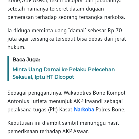
Bone, AKP Aswar, resmi dicopot dari jabatannya
Informasi
setelah namanya terseret dalam dugaan
INDEKS
pemerasan terhadap seorang tersangka narkoba.
BERITA
Ia diduga meminta uang "damai" sebesar Rp 70
juta agar tersangka tersebut bisa bebas dari jerat
KONTAK
KAMI
hukum.
Baca Juga:
INFO
IKLAN
Minta Uang Damai ke Pelaku Pelecehan
Seksual, Iptu HT Dicopot
TENTANG
KAMI
Sebagai penggantinya, Wakapolres Bone Kompol
Antonius Tutleta menunjuk AKP Irwandi sebagai
PEDOMAN
pelaksana tugas (Plt) Kasat
Narkoba
Polres Bone.
MEDIA
SIBER
Keputusan ini diambil sambil menunggu hasil
pemeriksaan terhadap AKP Aswar.
REDAKSI