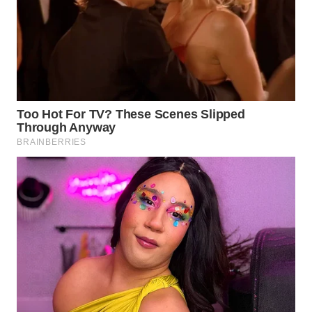
WN
SUMEDANG
WN
CIANJUR
WN
KEPULAUAN
SERIBU
WN
TANGERANG
WN
BINJAI
WN
CIREBON