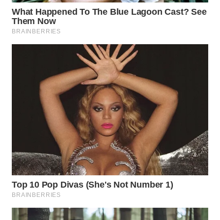
TAPANULI
TENGAH
WN DELI
SERDANG
WN
TEBING
TINGGI
WN
PAKPAK
WN
KARAWANG
WN
BEKASI