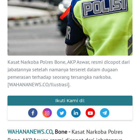
SAINS-TEKNO
KESEHATAN
INTERNASIONAL
SERBA-SERBI
Kasat Narkoba Polres Bone, AKP Aswar, resmi dicopot dari
jabatannya setelah namanya terseret dalam dugaan
PENDIDIKAN
pemerasan terhadap seorang tersangka narkoba.
[WAHANANEWS.CO/Ilustrasi].
OLAHRAGA
Ikuti Kami di:
OPINI
EDITORIAL
WAHANANEWS.CO
, Bone -
Kasat Narkoba Polres