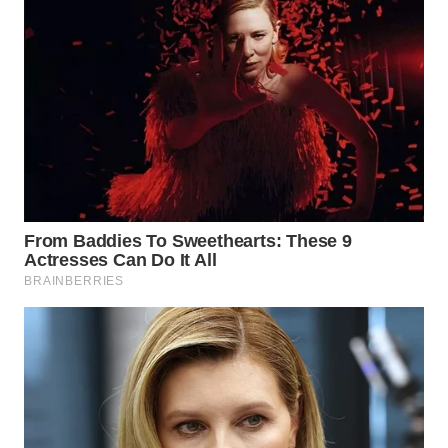
WN
MALUKU
WN
MALUT
WN
DAIRI
WN
DANAU
TOBA
WN
NIAS
WN
LANGKAT