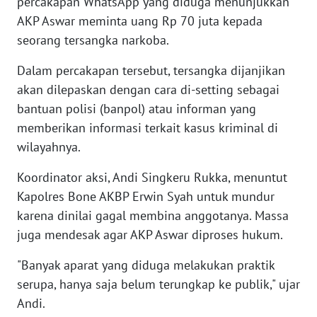
percakapan WhatsApp yang diduga menunjukkan
WN
AKP Aswar meminta uang Rp 70 juta kepada
BANTEN
seorang tersangka narkoba.
WN
Dalam percakapan tersebut, tersangka dijanjikan
NTT
akan dilepaskan dengan cara di-setting sebagai
bantuan polisi (banpol) atau informan yang
WN
memberikan informasi terkait kasus kriminal di
KEPRI
wilayahnya.
WN
Koordinator aksi, Andi Singkeru Rukka, menuntut
PAPUA
Kapolres Bone AKBP Erwin Syah untuk mundur
karena dinilai gagal membina anggotanya. Massa
WN
juga mendesak agar AKP Aswar diproses hukum.
PAPUA
BARAT
"Banyak aparat yang diduga melakukan praktik
serupa, hanya saja belum terungkap ke publik," ujar
WN
Andi.
RIAU