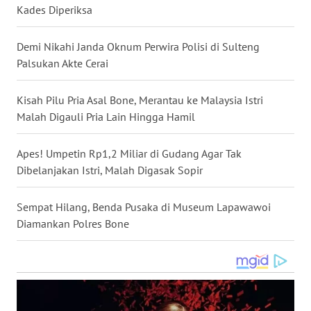
Kades Diperiksa
WN
KALTARA
Demi Nikahi Janda Oknum Perwira Polisi di Sulteng
Palsukan Akte Cerai
WN
KALSEL
Kisah Pilu Pria Asal Bone, Merantau ke Malaysia Istri
Malah Digauli Pria Lain Hingga Hamil
WN
KALTIM
Apes! Umpetin Rp1,2 Miliar di Gudang Agar Tak
WN
Dibelanjakan Istri, Malah Digasak Sopir
SULSEL
Sempat Hilang, Benda Pusaka di Museum Lapawawoi
WN
Diamankan Polres Bone
GORONTALO
WN
SULUT