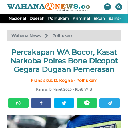
Nasional
Daerah
Polhukam
Kriminal
Ekuin
Sains-Te
WAHANA
Tutup
TV
Wahana News
Polhukam
NASIONAL
Percakapan WA Bocor, Kasat
Narkoba Polres Bone Dicopot
DAERAH
Gegara Dugaan Pemerasan
Fransiskus D. Kogha - Polhukam
POLHUKAM
Kamis, 13 Maret 2025 - 16:48 WIB
KRIMINAL
EKUIN