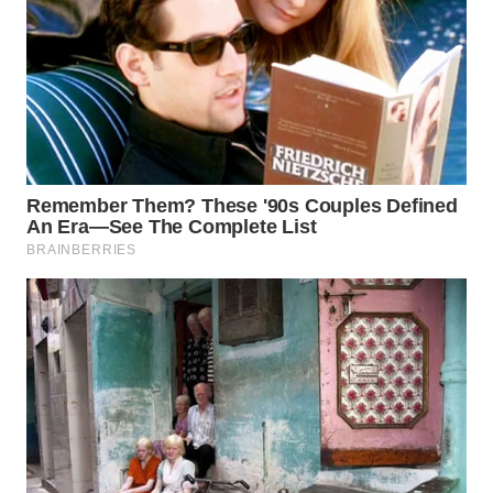
Wahana
Media
Group
WAHANA
NEWS
WAHANA
TANI
WAHANA
ADVOKAT
WAHANA
INFRASTRUKTUR
WAHANA
KONSUMEN