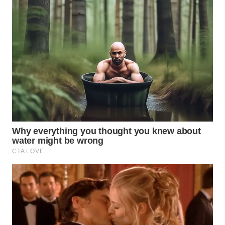
WN
BOGOR
WN
DEPOK
WN
TAPANULI
UTARA
WN
SAMOSIR
WN
PADANG
LAWAS