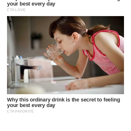
WAHANA
SPORT
WAHANA
UMKM
WAHANA
SELEB
WAHANA
PERSONA
WAHANA
OTOMOTIF
WAHANA
HEALTH