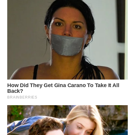
WN
NATUNA
WN
BINTAN
WN
MANDALIKA
WN
LIKUPANG
WN
LABUANBAJO
WN
BORNEO