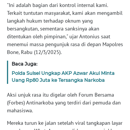
"Ini adalah bagian dari kontrol internal kami.
Terkait tuntutan masyarakat, kami akan mengambil
KARIR
langkah hukum terhadap oknum yang
bersangkutan, sementara sanksinya akan
DISCLAIMER
ditentukan oleh pimpinan," ujar Antonius saat
menemui massa pengunjuk rasa di depan Mapolres
Wahana
News
Bone, Rabu (12/3/2025).
Regional
Baca Juga:
WN
Polda Sulsel Ungkap AKP Azwar Akui Minta
SUMUT
Uang Rp80 Juta ke Tersangka Narkoba
WN
Aksi unjuk rasa itu digelar oleh Forum Bersama
JAKARTA
(Forbes) Antinarkoba yang terdiri dari pemuda dan
mahasiswa.
WN
JABAR
Mereka turun ke jalan setelah viral tangkapan layar