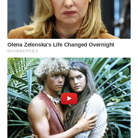
WN
TAPANULI
SELATAN
WN
TANJUNG
LESUNG
WN
KARO
WN
SIMALUNGUN
WN
LABUHANBATU
WN