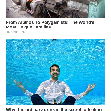
WAHANA
LISTRIK
WAHANA
TRAVEL
WAHANA
TV
WAHANANEWS
ID
WAHANANEWS
CO ID
WAHANANEWS
NET