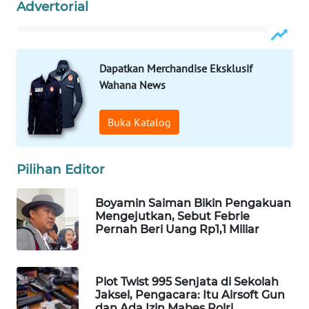
Advertorial
WAHANA
DESA
WISATA
Dapatkan Merchandise Eksklusif
LAPAK
Wahana News
WAHANA
Buka Katalog
Wahana
Network
Pilihan Editor
KONSUMEN
LISTRIK
Boyamin Saiman Bikin Pengakuan
Mengejutkan, Sebut Febrie
Pernah Beri Uang Rp1,1 Miliar
MASYARAKAT
KELISTRIKAN
WALINKI
Plot Twist 995 Senjata di Sekolah
Jaksel, Pengacara: Itu Airsoft Gun
ID
dan Ada Izin Mabes Polri