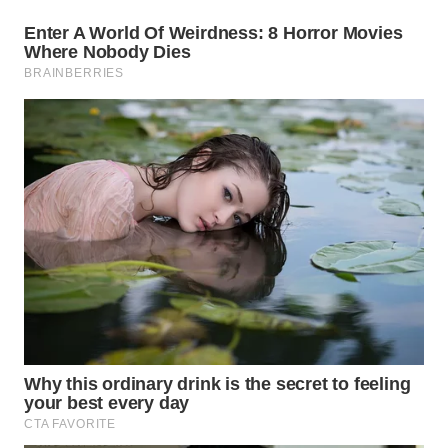
WN
PRIANGAN
TIMUR
WN
SEMARANG
WN
SOLO
WN
BOROBUDUR
WN
MADURA
WN
SURABAYA