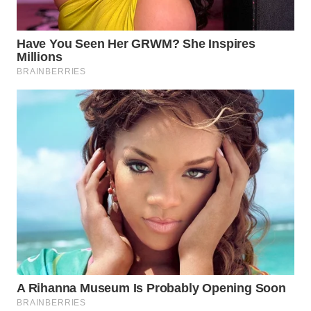
WN
INDRAMAYU
WN
KUNINGAN
WN
MAJALENGKA
WN
SUBANG
WN
SUKABUMI
WN
PURWAKARTA