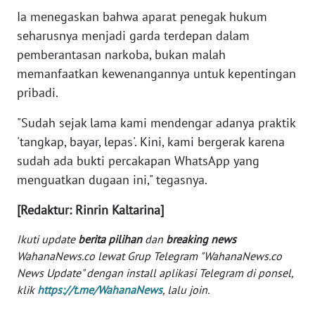
Ia menegaskan bahwa aparat penegak hukum
WN
seharusnya menjadi garda terdepan dalam
SERAMBI
pemberantasan narkoba, bukan malah
memanfaatkan kewenangannya untuk kepentingan
WN
JAMBI
pribadi.
"Sudah sejak lama kami mendengar adanya praktik
WN
'tangkap, bayar, lepas'. Kini, kami bergerak karena
SULTRA
sudah ada bukti percakapan WhatsApp yang
menguatkan dugaan ini," tegasnya.
WN
NTB
[Redaktur: Rinrin Kaltarina]
WN
Ikuti update
berita pilihan
dan
breaking news
SULTENG
WahanaNews.co lewat Grup Telegram "WahanaNews.co
News Update" dengan install aplikasi Telegram di ponsel,
WN
klik
https://t.me/WahanaNews
, lalu join.
SULBAR