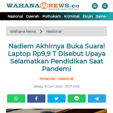
Nasional
Daerah
Polhukam
Kriminal
Ekuin
Sains-Te
WAHANA
Tutup
TV
Wahana News
Nasional
NASIONAL
Nadiem Akhirnya Buka Suara!
Laptop Rp9,9 T Disebut Upaya
DAERAH
Selamatkan Pendidikan Saat
Pandemi
POLHUKAM
Amanda - Nasional
Selasa, 10 Juni 2025 - 10:17 WIB
KRIMINAL
EKUIN