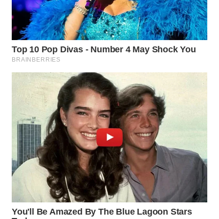
WN
NATUNA
WN
BINTAN
WN
MANDALIKA
WN
LIKUPANG
WN
LABUANBAJO
WN
BORNEO