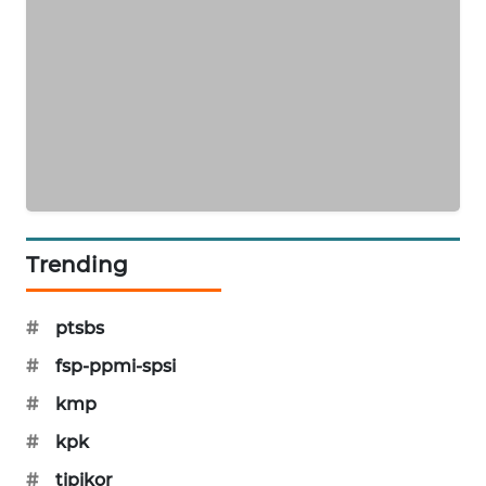
SONYA
ASA
NEWS
Trending
#
ptsbs
#
fsp-ppmi-spsi
#
kmp
#
kpk
#
tipikor