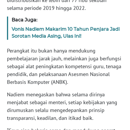
didistribusikan ke lebih dari 77 ribu sekolah
WN
selama periode 2019 hingga 2022.
BANTEN
Baca Juga:
WN
Vonis Nadiem Makarim 10 Tahun Penjara Jadi
NTT
Sorotan Media Asing, Ulas Ini!
WN
Perangkat itu bukan hanya mendukung
KEPRI
pembelajaran jarak jauh, melainkan juga berfungsi
sebagai alat peningkatan kompetensi guru, tenaga
WN
pendidik, dan pelaksanaan Asesmen Nasional
PAPUA
Berbasis Komputer (ANBK).
WN
Nadiem menegaskan bahwa selama dirinya
PAPUA
menjabat sebagai menteri, setiap kebijakan yang
BARAT
dirumuskan selalu mengedepankan prinsip
transparansi, keadilan, dan itikad baik.
WN
RIAU