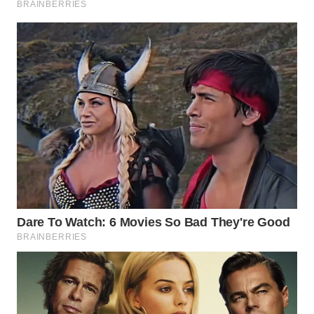
WN
INDRAMAYU
WN
KUNINGAN
WN
MAJALENGKA
WN
SUBANG
WN
SUKABUMI
WN
PURWAKARTA