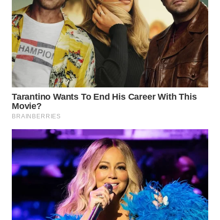
WN
PRIANGAN
TIMUR
WN
SEMARANG
WN
SOLO
WN
BOROBUDUR
WN
MADURA
WN
SURABAYA