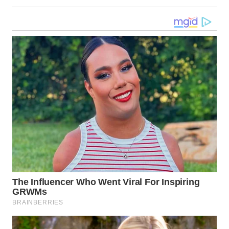
WN
TAPANULI
SELATAN
WN
TANJUNG
LESUNG
WN
KARO
WN
SIMALUNGUN
WN
LABUHANBATU
WN