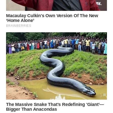
WN
SUMEDANG
WN
CIANJUR
WN
KEPULAUAN
SERIBU
WN
TANGERANG
WN
BINJAI
WN
CIREBON