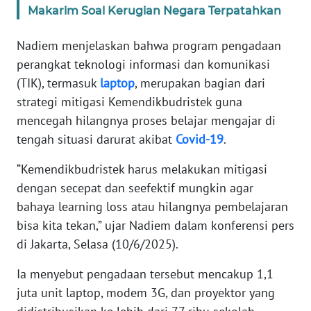
Makarim Soal Kerugian Negara Terpatahkan
KARIR
Nadiem menjelaskan bahwa program pengadaan
perangkat teknologi informasi dan komunikasi
DISCLAIMER
(TIK), termasuk
laptop
, merupakan bagian dari
strategi mitigasi Kemendikbudristek guna
Wahana
News
mencegah hilangnya proses belajar mengajar di
Regional
tengah situasi darurat akibat
Covid-19
.
“Kemendikbudristek harus melakukan mitigasi
WN
SUMUT
dengan secepat dan seefektif mungkin agar
bahaya learning loss atau hilangnya pembelajaran
WN
bisa kita tekan,” ujar Nadiem dalam konferensi pers
JAKARTA
di Jakarta, Selasa (10/6/2025).
WN
Ia menyebut pengadaan tersebut mencakup 1,1
JABAR
juta unit laptop, modem 3G, dan proyektor yang