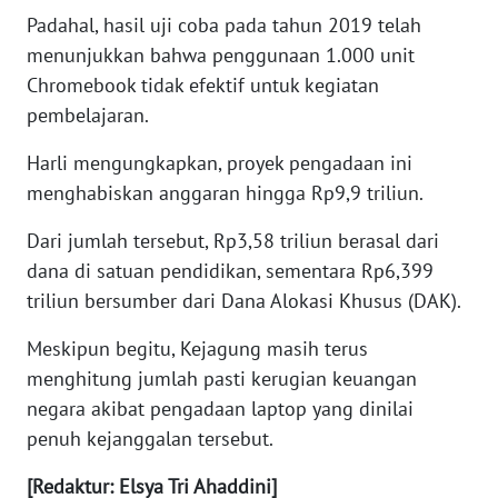
Padahal, hasil uji coba pada tahun 2019 telah
WN
menunjukkan bahwa penggunaan 1.000 unit
BABEL
Chromebook tidak efektif untuk kegiatan
pembelajaran.
WN
SUMBAR
Harli mengungkapkan, proyek pengadaan ini
menghabiskan anggaran hingga Rp9,9 triliun.
WN
SUMSEL
Dari jumlah tersebut, Rp3,58 triliun berasal dari
dana di satuan pendidikan, sementara Rp6,399
WN
triliun bersumber dari Dana Alokasi Khusus (DAK).
BENGKULU
Meskipun begitu, Kejagung masih terus
WN
menghitung jumlah pasti kerugian keuangan
LAMPUNG
negara akibat pengadaan laptop yang dinilai
penuh kejanggalan tersebut.
WN
JATENG
[Redaktur: Elsya Tri Ahaddini]