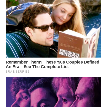
TAPANULI
TENGAH
WN DELI
SERDANG
WN
TEBING
TINGGI
WN
PAKPAK
WN
KARAWANG
WN
BEKASI