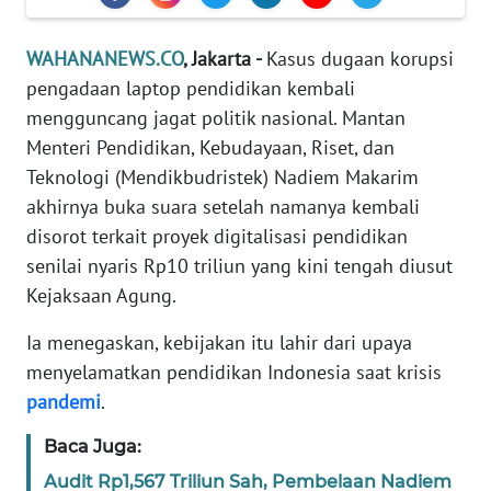
Informasi
INDEKS
WAHANANEWS.CO
, Jakarta -
Kasus dugaan korupsi
BERITA
pengadaan laptop pendidikan kembali
mengguncang jagat politik nasional. Mantan
KONTAK
Menteri Pendidikan, Kebudayaan, Riset, dan
KAMI
Teknologi (Mendikbudristek) Nadiem Makarim
akhirnya buka suara setelah namanya kembali
INFO
disorot terkait proyek digitalisasi pendidikan
IKLAN
senilai nyaris Rp10 triliun yang kini tengah diusut
Kejaksaan Agung.
TENTANG
KAMI
Ia menegaskan, kebijakan itu lahir dari upaya
menyelamatkan pendidikan Indonesia saat krisis
PEDOMAN
pandemi
.
MEDIA
SIBER
Baca Juga:
Audit Rp1,567 Triliun Sah, Pembelaan Nadiem
REDAKSI