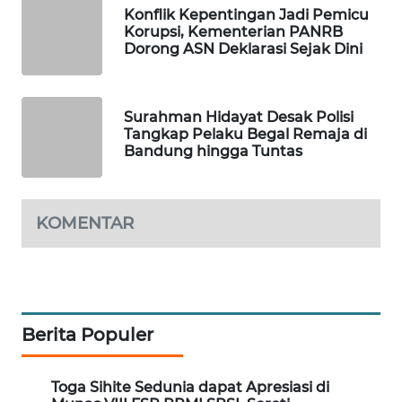
KARING
Konflik Kepentingan Jadi Pemicu
NEWS
Korupsi, Kementerian PANRB
Dorong ASN Deklarasi Sejak Dini
JURNAL
MARITIM
Surahman Hidayat Desak Polisi
Tangkap Pelaku Begal Remaja di
HUMBANG
Bandung hingga Tuntas
NEWS
GARONGGANG
KOMENTAR
NEWS
FISUELRI
ID
Berita Populer
ENERGI
NEWS
Toga Sihite Sedunia dapat Apresiasi di