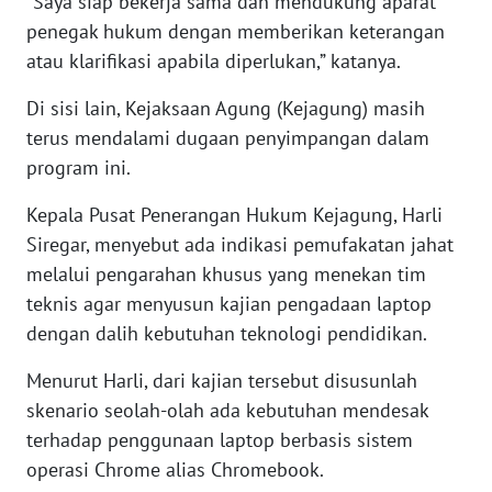
“Saya siap bekerja sama dan mendukung aparat
penegak hukum dengan memberikan keterangan
WN
atau klarifikasi apabila diperlukan,” katanya.
SERAMBI
Di sisi lain, Kejaksaan Agung (Kejagung) masih
WN
terus mendalami dugaan penyimpangan dalam
JAMBI
program ini.
WN
Kepala Pusat Penerangan Hukum Kejagung, Harli
SULTRA
Siregar, menyebut ada indikasi pemufakatan jahat
melalui pengarahan khusus yang menekan tim
WN
teknis agar menyusun kajian pengadaan laptop
NTB
dengan dalih kebutuhan teknologi pendidikan.
WN
Menurut Harli, dari kajian tersebut disusunlah
SULTENG
skenario seolah-olah ada kebutuhan mendesak
terhadap penggunaan laptop berbasis sistem
WN
SULBAR
operasi Chrome alias Chromebook.