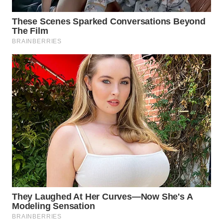
WAHANA
DESA
WISATA
LAPAK
WAHANA
Wahana
Network
KONSUMEN
LISTRIK
MASYARAKAT
KELISTRIKAN
WALINKI
ID