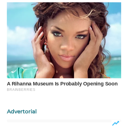
MAWAKA
ID
MARTABAT
NET
PLN
WATCH
MKLI
LPKKI
LKKI
Advertorial
KOPEKLIN