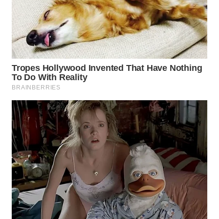
WAHANA
SPORT
WAHANA
UMKM
WAHANA
SELEB
WAHANA
PERSONA
WAHANA
OTOMOTIF
WAHANA
HEALTH