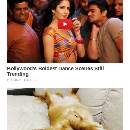
WAHANA
LISTRIK
WAHANA
TRAVEL
WAHANA
TV
WAHANANEWS
ID
WAHANANEWS
CO ID
WAHANANEWS
NET