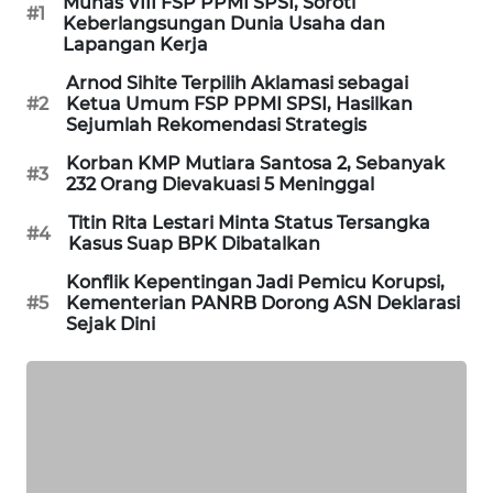
Munas VIII FSP PPMI SPSI, Soroti
CILEUNGSI
#1
Keberlangsungan Dunia Usaha dan
NEWS
Lapangan Kerja
Arnod Sihite Terpilih Aklamasi sebagai
BERKAT
#2
Ketua Umum FSP PPMI SPSI, Hasilkan
NEWS
Sejumlah Rekomendasi Strategis
Korban KMP Mutiara Santosa 2, Sebanyak
BERAMPU
#3
232 Orang Dievakuasi 5 Meninggal
NEWS
Titin Rita Lestari Minta Status Tersangka
#4
Kasus Suap BPK Dibatalkan
ANUGERAH
NEWS
Konflik Kepentingan Jadi Pemicu Korupsi,
#5
Kementerian PANRB Dorong ASN Deklarasi
Sejak Dini
AKHLAK
ID
PERAPKI
NEWS