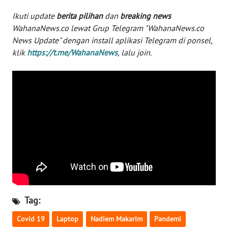
WN
Ikuti update
berita pilihan
dan
breaking news
NUSANTARA
WahanaNews.co lewat Grup Telegram "WahanaNews.co
News Update" dengan install aplikasi Telegram di ponsel,
WN
klik
https://t.me/WahanaNews
, lalu join.
JOGJA
WN
JATIM
WN
BALI
WN
KALBAR
Tag:
WN
KALTENG
Covid 19
Laptop
Nadiem Makarim
Pandemi