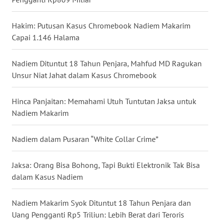
WN
MALUKU
Hakim: Putusan Kasus Chromebook Nadiem Makarim
Capai 1.146 Halama
WN
MALUT
Nadiem Dituntut 18 Tahun Penjara, Mahfud MD Ragukan
Unsur Niat Jahat dalam Kasus Chromebook
WN
DAIRI
Hinca Panjaitan: Memahami Utuh Tuntutan Jaksa untuk
Nadiem Makarim
WN
DANAU
TOBA
Nadiem dalam Pusaran “White Collar Crime”
WN
Jaksa: Orang Bisa Bohong, Tapi Bukti Elektronik Tak Bisa
NIAS
dalam Kasus Nadiem
WN
Nadiem Makarim Syok Dituntut 18 Tahun Penjara dan
LANGKAT
Uang Pengganti Rp5 Triliun: Lebih Berat dari Teroris