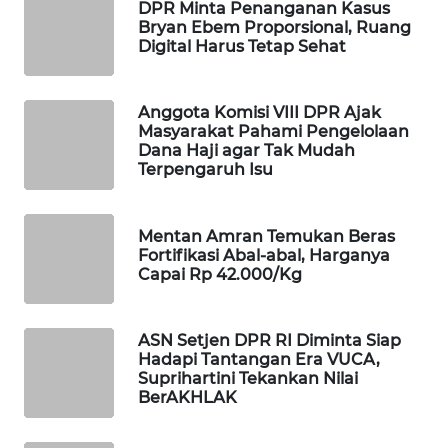
DPR Minta Penanganan Kasus
Bryan Ebem Proporsional, Ruang
SIBARAGAS
Digital Harus Tetap Sehat
NEWS
METRO
Anggota Komisi VIII DPR Ajak
SIANTAR
Masyarakat Pahami Pengelolaan
NEWS
Dana Haji agar Tak Mudah
Terpengaruh Isu
METRO
MEDAN
Mentan Amran Temukan Beras
NEWS
Fortifikasi Abal-abal, Harganya
Capai Rp 42.000/Kg
METRO
JAKARTA
NEWS
ASN Setjen DPR RI Diminta Siap
Hadapi Tantangan Era VUCA,
Suprihartini Tekankan Nilai
KRT
BerAKHLAK
NEWS