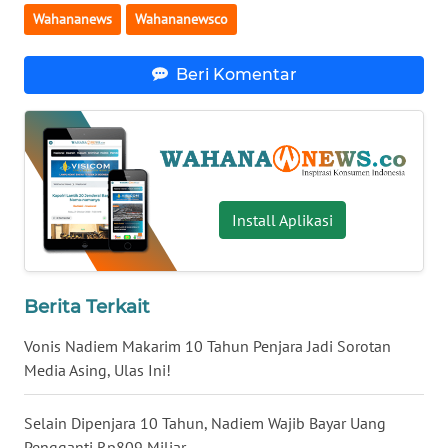
Wahananews
Wahananewsco
WN
KALTARA
Beri Komentar
WN
KALSEL
WN
KALTIM
Install Aplikasi
WN
SULSEL
Berita Terkait
WN
GORONTALO
Vonis Nadiem Makarim 10 Tahun Penjara Jadi Sorotan
Media Asing, Ulas Ini!
WN
SULUT
Selain Dipenjara 10 Tahun, Nadiem Wajib Bayar Uang
Pengganti Rp809 Miliar