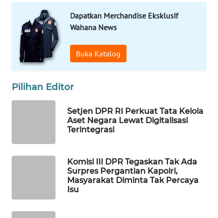
PORTAL
Dapatkan Merchandise Eksklusif
KONSUMEN
Wahana News
FORWAMKI
Buka Katalog
ALPERKLINAS
Pilihan Editor
FORJASIDA
Setjen DPR RI Perkuat Tata Kelola
Aset Negara Lewat Digitalisasi
TAMBANG
Terintegrasi
NEWS
SITUNGIR
Komisi III DPR Tegaskan Tak Ada
NEWS
Surpres Pergantian Kapolri,
Masyarakat Diminta Tak Percaya
Isu
SIDIKALANG
NEWS