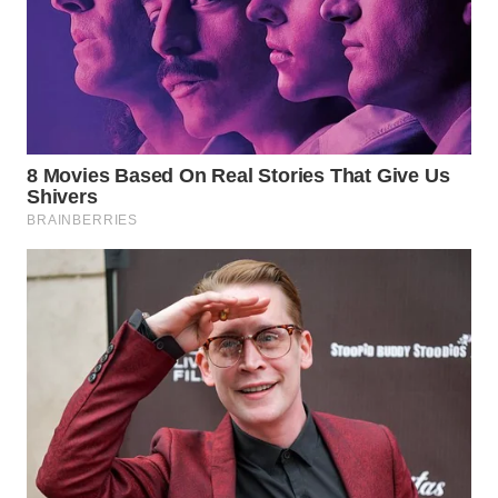
WN
BOGOR
WN
DEPOK
WN
TAPANULI
UTARA
WN
SAMOSIR
WN
PADANG
LAWAS