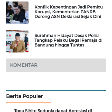
Konflik Kepentingan Jadi Pemicu
MAWAKA
Korupsi, Kementerian PANRB
ID
Dorong ASN Deklarasi Sejak Dini
MARTABAT
NET
Surahman Hidayat Desak Polisi
Tangkap Pelaku Begal Remaja di
Bandung hingga Tuntas
PLN
WATCH
MKLI
KOMENTAR
LPKKI
LKKI
Berita Populer
KOPEKLIN
Toga Sihite Sedunia dapat Apresiasi di