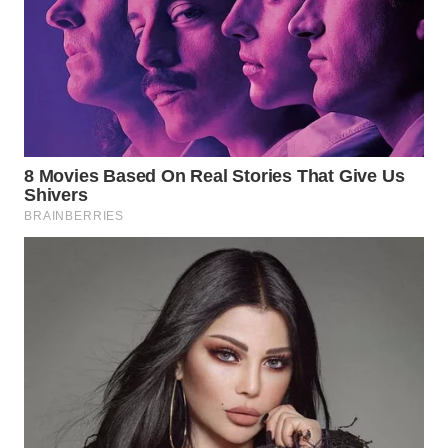
WN
TAPANULI
SELATAN
WN
TANJUNG
LESUNG
WN
KARO
WN
SIMALUNGUN
WN
LABUHANBATU
WN