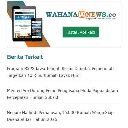
WN
NUSANTARA
WN
Install Aplikasi
JOGJA
WN
JATIM
Berita Terkait
Program BSPS Jawa Tengah Resmi Dimulai, Pemerintah
WN
Targetkan 30 Ribu Rumah Layak Huni
BALI
Menteri Ara Dorong Peran Pengusaha Muda Papua dalam
WN
Percepatan Hunian Subsidi
KALBAR
Negara Hadir di Perbatasan, 15.000 Rumah Warga Siap
WN
Direhabilitasi Tahun 2026
KALTENG