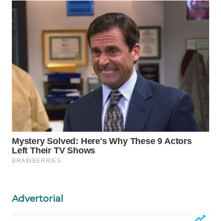
WAHANA
LISTRIK
WAHANA
TRAVEL
WAHANA
TV
WAHANANEWS
ID
WAHANANEWS
CO ID
WAHANANEWS
Advertorial
NET