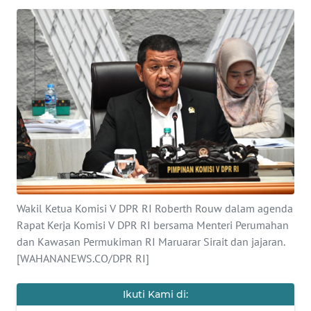
SAINS-TEKNO
KESEHATAN
INTERNASIONAL
SERBA-SERBI
PENDIDIKAN
OLAHRAGA
Wakil Ketua Komisi V DPR RI Roberth Rouw dalam agenda
Rapat Kerja Komisi V DPR RI bersama Menteri Perumahan
OPINI
dan Kawasan Permukiman RI Maruarar Sirait dan jajaran.
[WAHANANEWS.CO/DPR RI]
EDITORIAL
Ikuti Kami di: