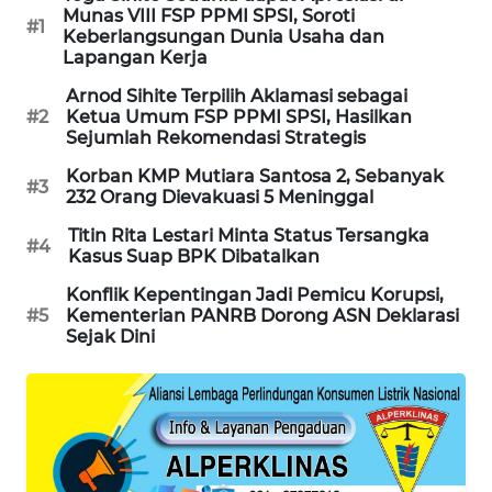
Munas VIII FSP PPMI SPSI, Soroti
PORTAL
#1
Keberlangsungan Dunia Usaha dan
KONSUMEN
Lapangan Kerja
Arnod Sihite Terpilih Aklamasi sebagai
FORWAMKI
#2
Ketua Umum FSP PPMI SPSI, Hasilkan
Sejumlah Rekomendasi Strategis
ALPERKLINAS
Korban KMP Mutiara Santosa 2, Sebanyak
#3
232 Orang Dievakuasi 5 Meninggal
FORJASIDA
Titin Rita Lestari Minta Status Tersangka
#4
Kasus Suap BPK Dibatalkan
TAMBANG
Konflik Kepentingan Jadi Pemicu Korupsi,
NEWS
#5
Kementerian PANRB Dorong ASN Deklarasi
Sejak Dini
SITUNGIR
NEWS
SIDIKALANG
NEWS