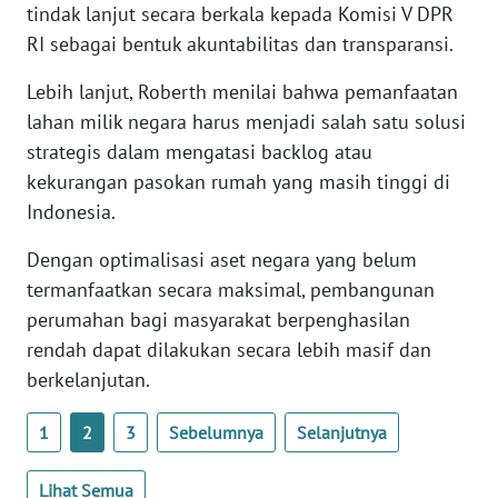
tindak lanjut secara berkala kepada Komisi V DPR
WN
RI sebagai bentuk akuntabilitas dan transparansi.
SERAMBI
Lebih lanjut, Roberth menilai bahwa pemanfaatan
WN
lahan milik negara harus menjadi salah satu solusi
JAMBI
strategis dalam mengatasi backlog atau
kekurangan pasokan rumah yang masih tinggi di
WN
Indonesia.
SULTRA
Dengan optimalisasi aset negara yang belum
WN
termanfaatkan secara maksimal, pembangunan
NTB
perumahan bagi masyarakat berpenghasilan
rendah dapat dilakukan secara lebih masif dan
WN
berkelanjutan.
SULTENG
1
2
3
Sebelumnya
Selanjutnya
WN
SULBAR
Lihat Semua