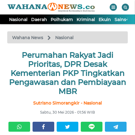
Nasional
Daerah
Polhukam
Kriminal
Ekuin
Sains-Te
WAHANA
Tutup
TV
Wahana News
Nasional
NASIONAL
Perumahan Rakyat Jadi
Prioritas, DPR Desak
DAERAH
Kementerian PKP Tingkatkan
Pengawasan dan Pembiayaan
POLHUKAM
MBR
Sutrisno Simorangkir - Nasional
KRIMINAL
Sabtu, 30 Mei 2026 - 01:56 WIB
EKUIN