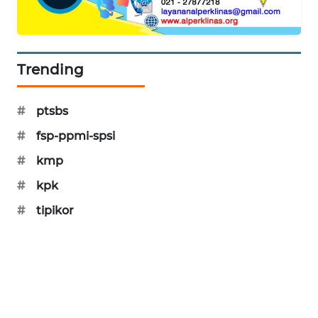
SIBARAGAS
NEWS
Trending
METRO
SIANTAR
NEWS
#
ptsbs
#
fsp-ppmi-spsi
METRO
MEDAN
#
kmp
NEWS
#
kpk
METRO
#
tipikor
JAKARTA
NEWS
KRT
NEWS