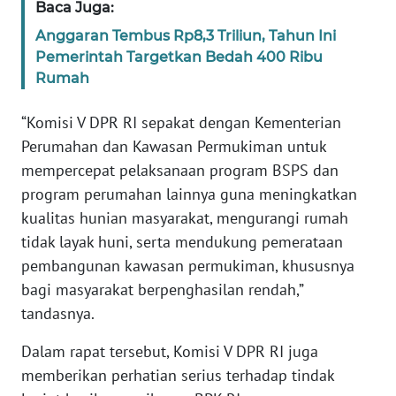
Baca Juga:
Anggaran Tembus Rp8,3 Triliun, Tahun Ini
KARIR
Pemerintah Targetkan Bedah 400 Ribu
Rumah
DISCLAIMER
“Komisi V DPR RI sepakat dengan Kementerian
Wahana
Perumahan dan Kawasan Permukiman untuk
News
Regional
mempercepat pelaksanaan program BSPS dan
program perumahan lainnya guna meningkatkan
WN
kualitas hunian masyarakat, mengurangi rumah
SUMUT
tidak layak huni, serta mendukung pemerataan
pembangunan kawasan permukiman, khususnya
WN
bagi masyarakat berpenghasilan rendah,”
JAKARTA
tandasnya.
WN
Dalam rapat tersebut, Komisi V DPR RI juga
JABAR
memberikan perhatian serius terhadap tindak