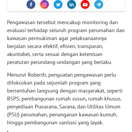
Informasi
INDEKS
BERITA
Pengawasan tersebut mencakup monitoring dan
evaluasi terhadap seluruh program perumahan dan
KONTAK
kawasan permukiman agar pelaksanaannya
KAMI
berjalan secara efektif, efisien, transparan,
akuntabel, serta sesuai dengan ketentuan
INFO
peraturan perundang-undangan yang berlaku.
IKLAN
Menurut Roberth, penguatan pengawasan perlu
TENTANG
difokuskan pada sejumlah program yang
KAMI
bersentuhan langsung dengan masyarakat, seperti
BSPS, pembangunan rumah susun, rumah khusus,
PEDOMAN
penyediaan Prasarana, Sarana, dan Utilitas Umum
MEDIA
(PSU) perumahan, penanganan kawasan kumuh,
SIBER
hingga pembangunan sanitasi yang layak.
REDAKSI