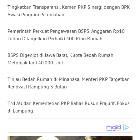
Tingkatkan Transparansi, Kemen PKP Sinergi dengan BPK
WN
KALTARA
Awasi Program Perumahan
WN
Pemerintah Perkuat Pengawasan BSPS, Anggaran Rp10
KALSEL
Triliun Ditargetkan Perbaiki 400 Ribu Rumah
WN
BSPS Digenjot di Jawa Barat, Kuota Bedah Rumah
KALTIM
Melonjak Jadi 40.000 Unit
WN
Tinjau Bedah Rumah di Minahasa, Menteri PKP Targetkan
SULSEL
Renovasi Rampung 3 Bulan
WN
TNI AU dan Kementerian PKP Bahas Rusun Prajurit, Fokus
GORONTALO
di Lampung
WN
SULUT