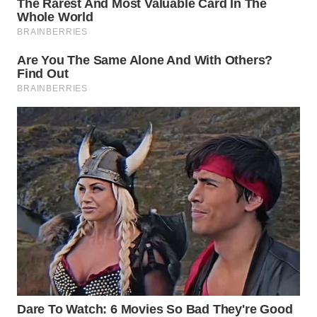
WN
NATUNA
WN
BINTAN
WN
MANDALIKA
WN
LIKUPANG
WN
LABUANBAJO
WN
BORNEO