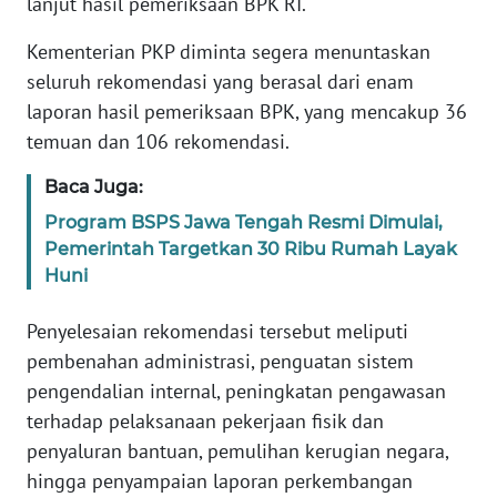
lanjut hasil pemeriksaan BPK RI.
WN
BANTEN
Kementerian PKP diminta segera menuntaskan
seluruh rekomendasi yang berasal dari enam
WN
laporan hasil pemeriksaan BPK, yang mencakup 36
NTT
temuan dan 106 rekomendasi.
WN
Baca Juga:
KEPRI
Program BSPS Jawa Tengah Resmi Dimulai,
Pemerintah Targetkan 30 Ribu Rumah Layak
WN
Huni
PAPUA
Penyelesaian rekomendasi tersebut meliputi
WN
pembenahan administrasi, penguatan sistem
PAPUA
pengendalian internal, peningkatan pengawasan
BARAT
terhadap pelaksanaan pekerjaan fisik dan
penyaluran bantuan, pemulihan kerugian negara,
WN
RIAU
hingga penyampaian laporan perkembangan