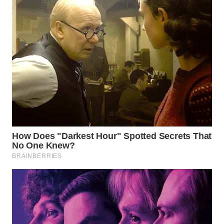
WN
MALUKU
WN
MALUT
WN
DAIRI
WN
DANAU
TOBA
WN
NIAS
WN
LANGKAT