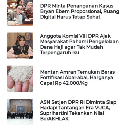
DPR Minta Penanganan Kasus
WAHANA
Bryan Ebem Proporsional, Ruang
DESA
Digital Harus Tetap Sehat
WISATA
LAPAK
Anggota Komisi VIII DPR Ajak
WAHANA
Masyarakat Pahami Pengelolaan
Dana Haji agar Tak Mudah
Terpengaruh Isu
Wahana
Network
Mentan Amran Temukan Beras
KONSUMEN
Fortifikasi Abal-abal, Harganya
LISTRIK
Capai Rp 42.000/Kg
MASYARAKAT
ASN Setjen DPR RI Diminta Siap
KELISTRIKAN
Hadapi Tantangan Era VUCA,
Suprihartini Tekankan Nilai
WALINKI
BerAKHLAK
ID