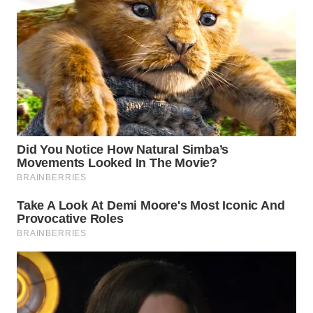
WN
SUMEDANG
WN
CIANJUR
WN
KEPULAUAN
SERIBU
WN
TANGERANG
WN
BINJAI
WN
CIREBON