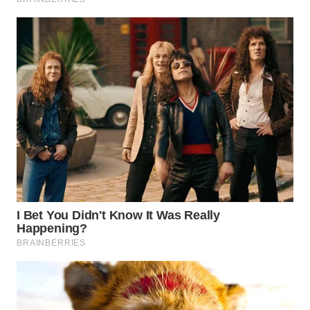
WN
BOGOR
WN
DEPOK
WN
TAPANULI
UTARA
WN
SAMOSIR
WN
PADANG
LAWAS