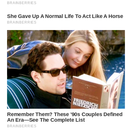
Wahana
Media
Group
WAHANA
NEWS
WAHANA
TANI
WAHANA
ADVOKAT
WAHANA
INFRASTRUKTUR
WAHANA
KONSUMEN