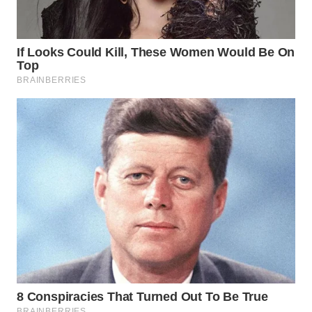
TAPANULI
TENGAH
WN DELI
SERDANG
WN
TEBING
TINGGI
WN
PAKPAK
WN
KARAWANG
WN
BEKASI