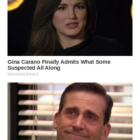
WN
INDRAMAYU
WN
KUNINGAN
WN
MAJALENGKA
WN
SUBANG
WN
SUKABUMI
WN
PURWAKARTA