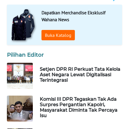
WAHANA
Dapatkan Merchandise Eksklusif
SPORT
Wahana News
WAHANA
UMKM
Buka Katalog
WAHANA
Pilihan Editor
SELEB
Setjen DPR RI Perkuat Tata Kelola
WAHANA
Aset Negara Lewat Digitalisasi
PERSONA
Terintegrasi
WAHANA
OTOMOTIF
Komisi III DPR Tegaskan Tak Ada
Surpres Pergantian Kapolri,
Masyarakat Diminta Tak Percaya
WAHANA
Isu
HEALTH