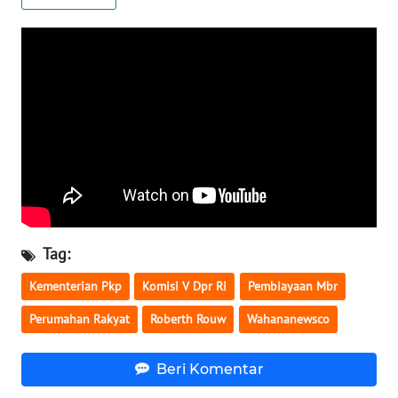
WN
BABEL
WN
SUMBAR
WN
SUMSEL
WN
BENGKULU
Tag:
Kementerian Pkp
Komisi V Dpr Ri
Pembiayaan Mbr
WN
LAMPUNG
Perumahan Rakyat
Roberth Rouw
Wahananewsco
WN
Beri Komentar
JATENG