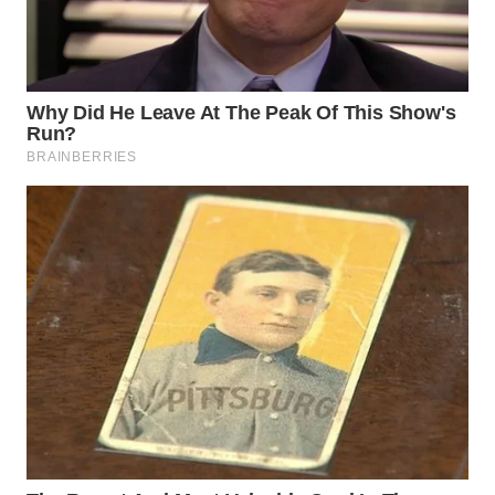
WN
PRIANGAN
TIMUR
WN
SEMARANG
WN
SOLO
WN
BOROBUDUR
WN
MADURA
WN
SURABAYA