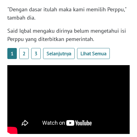
WN
"Dengan dasar itulah maka kami memilih Perppu,"
BANTEN
tambah dia.
WN
Said Iqbal mengaku dirinya belum mengetahui isi
NTT
Perppu yang diterbitkan pemerintah.
WN
1
2
3
Selanjutnya
Lihat Semua
KEPRI
WN
PAPUA
WN
PAPUA
BARAT
WN
RIAU