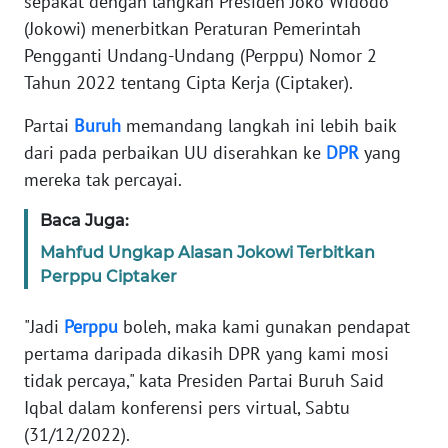
sepakat dengan langkah Presiden Joko Widodo
Informasi
(Jokowi) menerbitkan Peraturan Pemerintah
INDEKS
Pengganti Undang-Undang (Perppu) Nomor 2
BERITA
Tahun 2022 tentang Cipta Kerja (Ciptaker).
Partai
Buruh
memandang langkah ini lebih baik
KONTAK
KAMI
dari pada perbaikan UU diserahkan ke
DPR
yang
mereka tak percayai.
INFO
IKLAN
Baca Juga:
Mahfud Ungkap Alasan Jokowi Terbitkan
TENTANG
Perppu Ciptaker
KAMI
"Jadi
Perppu
boleh, maka kami gunakan pendapat
PEDOMAN
pertama daripada dikasih DPR yang kami mosi
MEDIA
tidak percaya," kata Presiden Partai Buruh Said
SIBER
Iqbal dalam konferensi pers virtual, Sabtu
(31/12/2022).
REDAKSI