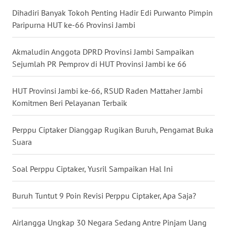
Dihadiri Banyak Tokoh Penting Hadir Edi Purwanto Pimpin
WN
Paripurna HUT ke-66 Provinsi Jambi
BABEL
Akmaludin Anggota DPRD Provinsi Jambi Sampaikan
WN
SUMBAR
Sejumlah PR Pemprov di HUT Provinsi Jambi ke 66
WN
HUT Provinsi Jambi ke-66, RSUD Raden Mattaher Jambi
SUMSEL
Komitmen Beri Pelayanan Terbaik
WN
Perppu Ciptaker Dianggap Rugikan Buruh, Pengamat Buka
BENGKULU
Suara
WN
Soal Perppu Ciptaker, Yusril Sampaikan Hal Ini
LAMPUNG
Buruh Tuntut 9 Poin Revisi Perppu Ciptaker, Apa Saja?
WN
JATENG
Airlangga Ungkap 30 Negara Sedang Antre Pinjam Uang