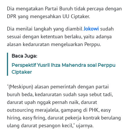
Dia mengatakan Partai Buruh tidak percaya dengan
KARIR
DPR yang mengesahkan UU Ciptaker.
Dia menilai langkah yang diambil
Jokowi
sudah
DISCLAIMER
sesuai dengan ketentuan berlaku, yaitu adanya
Wahana
alasan kedaruratan mengeluarkan Perppu.
News
Regional
Baca Juga:
Perspektif Yusril Ihza Mahendra soal Perppu
WN
Ciptaker
SUMUT
"(Meskipun) alasan pemerintah dengan partai
WN
buruh beda, kedaruratan sudah saya sebut tadi,
JAKARTA
darurat upah nggak pernah naik, darurat
outsourcing merajalela, gampang di PHK, easy
WN
hiring, easy firing, darurat pekerja kontrak berulang
JABAR
ulang darurat pesangon kecil," ujarnya.