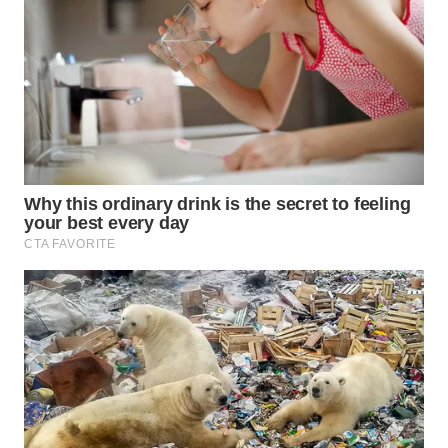
WN
BOGOR
WN
DEPOK
WN
TAPANULI
UTARA
WN
SAMOSIR
WN
PADANG
LAWAS