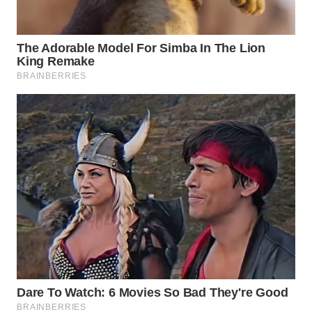
WN
TAPANULI
SELATAN
WN
TANJUNG
LESUNG
WN
KARO
WN
SIMALUNGUN
WN
LABUHANBATU
WN