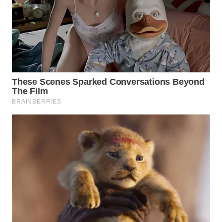
WN
MALUKU
WN
MALUT
WN
DAIRI
WN
DANAU
TOBA
WN
NIAS
WN
LANGKAT