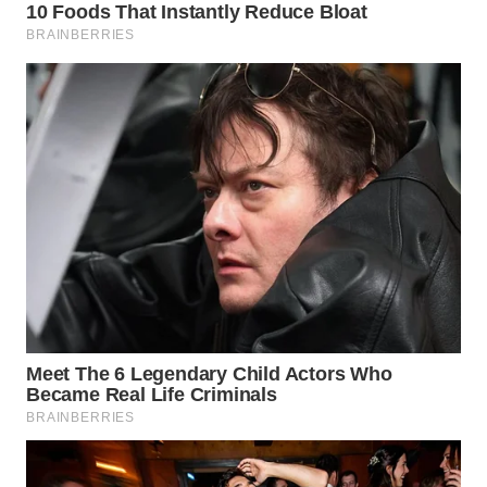
WN
INDRAMAYU
WN
KUNINGAN
WN
MAJALENGKA
WN
SUBANG
WN
SUKABUMI
WN
PURWAKARTA