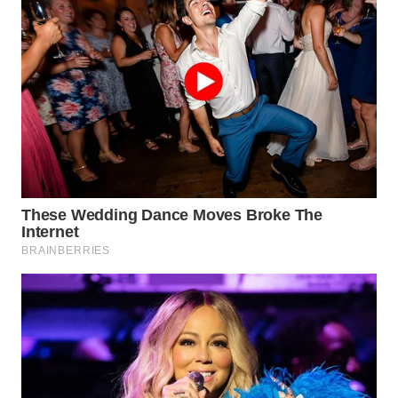
WN
PRIANGAN
TIMUR
WN
SEMARANG
WN
SOLO
WN
BOROBUDUR
WN
MADURA
WN
SURABAYA