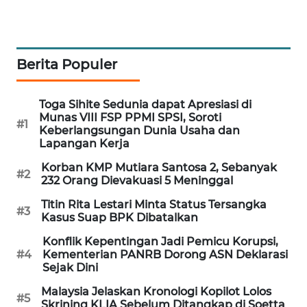
MAWAKA
ID
Berita Populer
MARTABAT
NET
Toga Sihite Sedunia dapat Apresiasi di
Munas VIII FSP PPMI SPSI, Soroti
#1
PLN
Keberlangsungan Dunia Usaha dan
WATCH
Lapangan Kerja
Korban KMP Mutiara Santosa 2, Sebanyak
#2
MKLI
232 Orang Dievakuasi 5 Meninggal
Titin Rita Lestari Minta Status Tersangka
#3
LPKKI
Kasus Suap BPK Dibatalkan
Konflik Kepentingan Jadi Pemicu Korupsi,
LKKI
#4
Kementerian PANRB Dorong ASN Deklarasi
Sejak Dini
KOPEKLIN
Malaysia Jelaskan Kronologi Kopilot Lolos
#5
Skrining KLIA Sebelum Ditangkap di Soetta