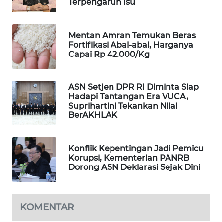
Terpengaruh Isu
WAHANA
DESA
WISATA
Mentan Amran Temukan Beras
Fortifikasi Abal-abal, Harganya
Capai Rp 42.000/Kg
LAPAK
WAHANA
ASN Setjen DPR RI Diminta Siap
Wahana
Hadapi Tantangan Era VUCA,
Network
Suprihartini Tekankan Nilai
BerAKHLAK
KONSUMEN
LISTRIK
Konflik Kepentingan Jadi Pemicu
Korupsi, Kementerian PANRB
MASYARAKAT
Dorong ASN Deklarasi Sejak Dini
KELISTRIKAN
WALINKI
KOMENTAR
ID