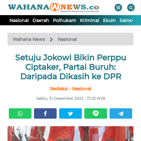
Nasional
Daerah
Polhukam
Kriminal
Ekuin
Sains-Te
WAHANA
Tutup
TV
Wahana News
Nasional
NASIONAL
Setuju Jokowi Bikin Perppu
Ciptaker, Partai Buruh:
DAERAH
Daripada Dikasih ke DPR
Redaksi - Nasional
POLHUKAM
Sabtu, 31 Desember 2022 - 17:25 WIB
KRIMINAL
EKUIN