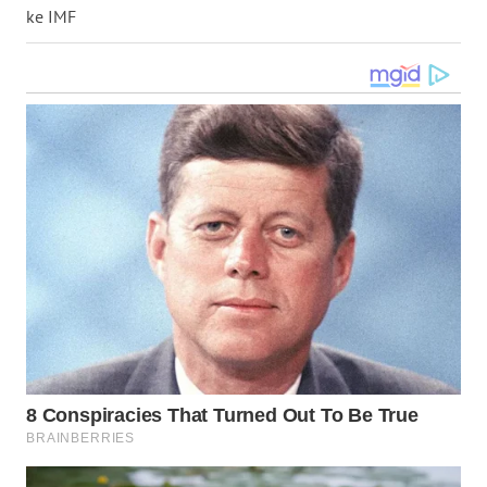
ke IMF
WN
NUSANTARA
WN
JOGJA
WN
JATIM
WN
BALI
WN
KALBAR
WN
KALTENG