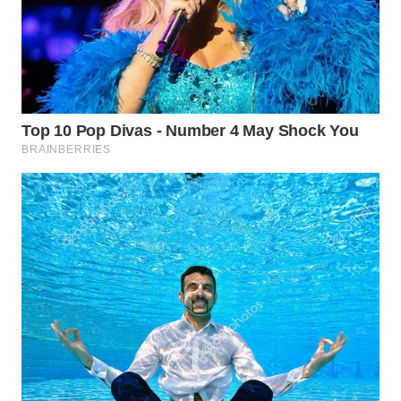
WN
NATUNA
WN
BINTAN
WN
MANDALIKA
WN
LIKUPANG
WN
LABUANBAJO
WN
BORNEO