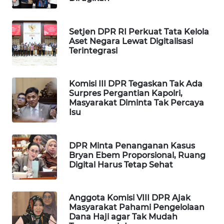
WAHANA
SPORT
Setjen DPR RI Perkuat Tata Kelola
Aset Negara Lewat Digitalisasi
WAHANA
Terintegrasi
UMKM
Komisi III DPR Tegaskan Tak Ada
WAHANA
Surpres Pergantian Kapolri,
SELEB
Masyarakat Diminta Tak Percaya
Isu
WAHANA
PERSONA
DPR Minta Penanganan Kasus
Bryan Ebem Proporsional, Ruang
WAHANA
Digital Harus Tetap Sehat
OTOMOTIF
WAHANA
Anggota Komisi VIII DPR Ajak
Masyarakat Pahami Pengelolaan
HEALTH
Dana Haji agar Tak Mudah