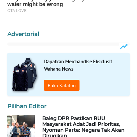
WAHANA
LISTRIK
WAHANA
Advertorial
TRAVEL
WAHANA
TV
Dapatkan Merchandise Eksklusif
Wahana News
WAHANANEWS
ID
Buka Katalog
WAHANANEWS
Pilihan Editor
CO ID
Baleg DPR Pastikan RUU
WAHANANEWS
Masyarakat Adat Jadi Prioritas,
NET
Nyoman Parta: Negara Tak Akan
Dirugikan