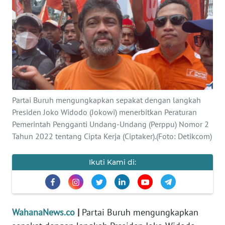
SAINS-TEKNO
KESEHATAN
INTERNASIONAL
SERBA-SERBI
Partai Buruh mengungkapkan sepakat dengan langkah
Presiden Joko Widodo (Jokowi) menerbitkan Peraturan
PENDIDIKAN
Pemerintah Pengganti Undang-Undang (Perppu) Nomor 2
Tahun 2022 tentang Cipta Kerja (Ciptaker).(Foto: Detikcom)
OLAHRAGA
Ikuti Kami di:
OPINI
EDITORIAL
WahanaNews.co
|
Partai Buruh mengungkapkan