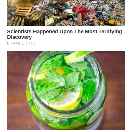
WN
SUMEDANG
WN
CIANJUR
WN
KEPULAUAN
SERIBU
WN
TANGERANG
WN
BINJAI
WN
CIREBON