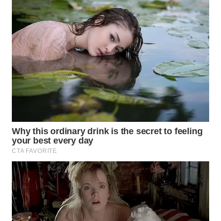
WN
KALTARA
WN
KALSEL
WN
KALTIM
WN
SULSEL
WN
GORONTALO
WN
SULUT