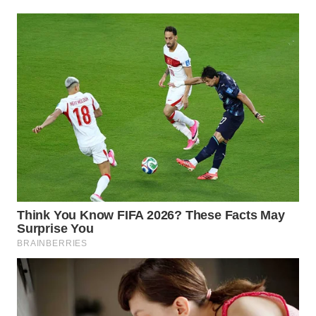
TAPANULI
TENGAH
WN DELI
SERDANG
WN
TEBING
TINGGI
WN
PAKPAK
WN
KARAWANG
WN
BEKASI