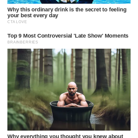
Wahana
Media
Group
WAHANA
NEWS
WAHANA
TANI
WAHANA
ADVOKAT
WAHANA
INFRASTRUKTUR
WAHANA
KONSUMEN