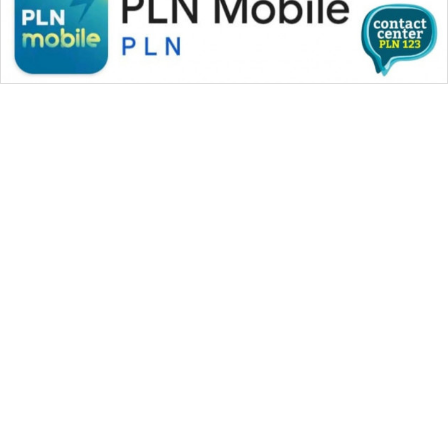
WAHANA MEDIA GROUP
|
|
|
WAHANA NEWS co
WAHANA TANI
WAHANA ADVOKAT
|
|
WAHANA INFRASTRUKTUR
WAHANA KONSUMEN
|
|
|
WAHANA LISTRIK
WAHANA TRAVEL
WAHANA TV
|
|
|
WAHANANEWS id
WAHANANEWS CO ID
WAHANANEWS NET
|
|
|
WAHANA SPORT ID
Wahana UMKM
Wahana Seleb