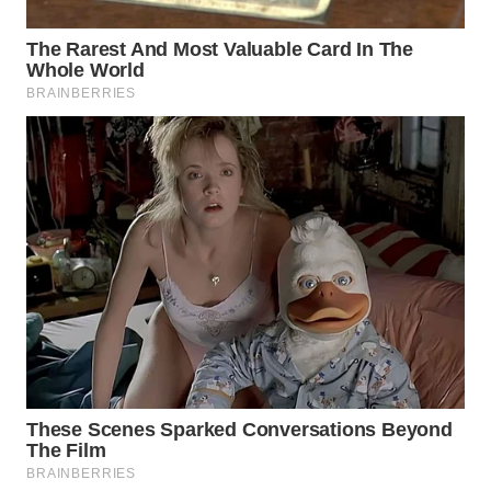
WN
KALTARA
WN
KALSEL
WN
KALTIM
WN
SULSEL
WN
GORONTALO
WN
SULUT