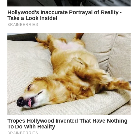
WN
PRIANGAN
TIMUR
WN
SEMARANG
WN
SOLO
WN
BOROBUDUR
WN
MADURA
WN
SURABAYA