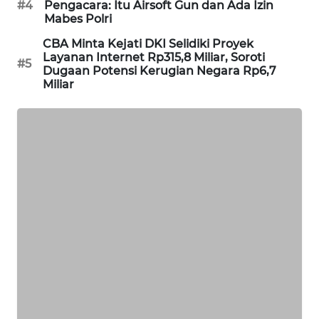
#4
Pengacara: Itu Airsoft Gun dan Ada Izin
PORTAL
Mabes Polri
KONSUMEN
CBA Minta Kejati DKI Selidiki Proyek
Layanan Internet Rp315,8 Miliar, Soroti
#5
FORWAMKI
Dugaan Potensi Kerugian Negara Rp6,7
Miliar
ALPERKLINAS
FORJASIDA
TAMBANG
NEWS
SITUNGIR
NEWS
SIDIKALANG
NEWS