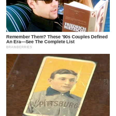
WN
NUSANTARA
WN
JOGJA
WN
JATIM
WN
BALI
WN
KALBAR
WN
KALTENG