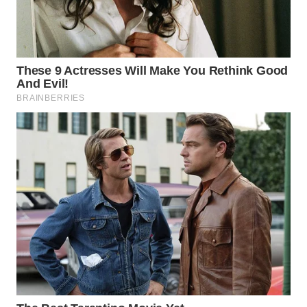
TAPANULI
TENGAH
WN DELI
SERDANG
WN
TEBING
TINGGI
WN
PAKPAK
WN
KARAWANG
WN
BEKASI