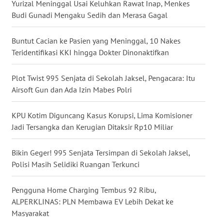
Yurizal Meninggal Usai Keluhkan Rawat Inap, Menkes
Budi Gunadi Mengaku Sedih dan Merasa Gagal
WN
SERAMBI
Buntut Cacian ke Pasien yang Meninggal, 10 Nakes
WN
Teridentifikasi KKI hingga Dokter Dinonaktifkan
JAMBI
Plot Twist 995 Senjata di Sekolah Jaksel, Pengacara: Itu
WN
Airsoft Gun dan Ada Izin Mabes Polri
SULTRA
KPU Kotim Diguncang Kasus Korupsi, Lima Komisioner
WN
Jadi Tersangka dan Kerugian Ditaksir Rp10 Miliar
NTB
Bikin Geger! 995 Senjata Tersimpan di Sekolah Jaksel,
WN
Polisi Masih Selidiki Ruangan Terkunci
SULTENG
Pengguna Home Charging Tembus 92 Ribu,
WN
ALPERKLINAS: PLN Membawa EV Lebih Dekat ke
SULBAR
Masyarakat