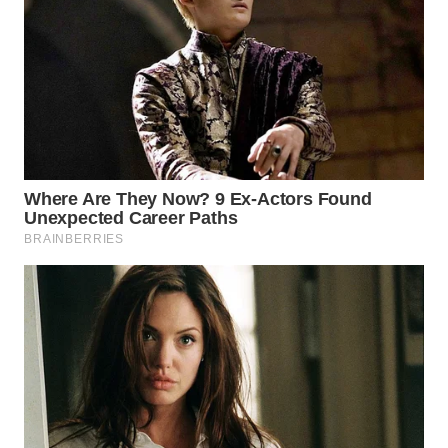
WN
TAPANULI
SELATAN
WN
TANJUNG
LESUNG
WN
KARO
WN
SIMALUNGUN
WN
LABUHANBATU
WN