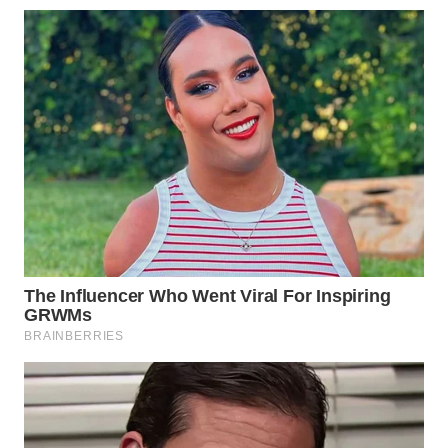
WN
NATUNA
WN
BINTAN
WN
MANDALIKA
WN
LIKUPANG
WN
LABUANBAJO
WN
BORNEO