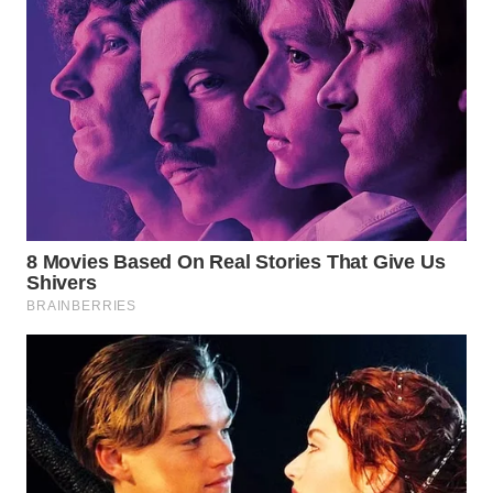
WN
SUMEDANG
WN
CIANJUR
WN
KEPULAUAN
SERIBU
WN
TANGERANG
WN
BINJAI
WN
CIREBON