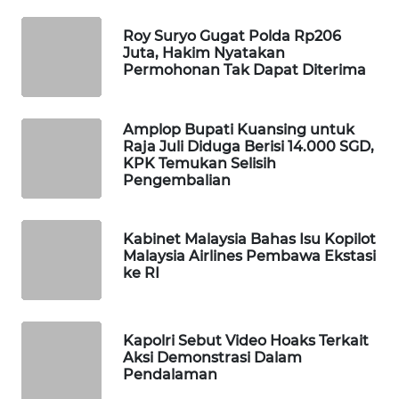
WAHANA
Roy Suryo Gugat Polda Rp206
DESA
Juta, Hakim Nyatakan
WISATA
Permohonan Tak Dapat Diterima
LAPAK
WAHANA
Amplop Bupati Kuansing untuk
Raja Juli Diduga Berisi 14.000 SGD,
KPK Temukan Selisih
Wahana
Pengembalian
Network
KONSUMEN
Kabinet Malaysia Bahas Isu Kopilot
LISTRIK
Malaysia Airlines Pembawa Ekstasi
ke RI
MASYARAKAT
KELISTRIKAN
Kapolri Sebut Video Hoaks Terkait
Aksi Demonstrasi Dalam
WALINKI
Pendalaman
ID