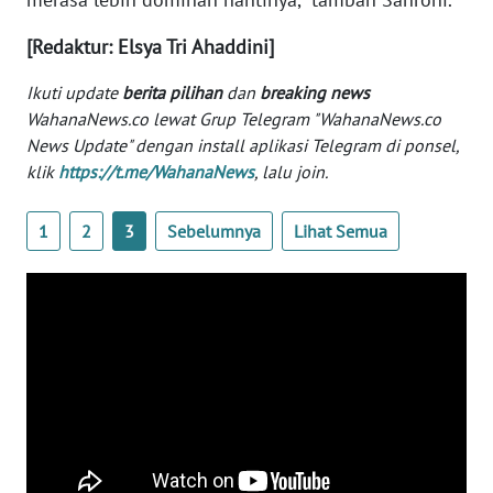
[Redaktur: Elsya Tri Ahaddini]
KARIR
Ikuti update
berita pilihan
dan
breaking news
DISCLAIMER
WahanaNews.co lewat Grup Telegram "WahanaNews.co
News Update" dengan install aplikasi Telegram di ponsel,
Wahana
klik
https://t.me/WahanaNews
, lalu join.
News
Regional
1
2
3
Sebelumnya
Lihat Semua
WN
SUMUT
WN
JAKARTA
WN
JABAR