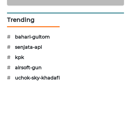
SIBARAGAS
NEWS
Trending
METRO
SIANTAR
#
bahari-gultom
NEWS
#
senjata-api
METRO
#
kpk
MEDAN
#
airsoft-gun
NEWS
#
uchok-sky-khadafi
METRO
JAKARTA
NEWS
KRT
NEWS