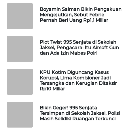
WAHANA
Boyamin Saiman Bikin Pengakuan
SPORT
Mengejutkan, Sebut Febrie
Pernah Beri Uang Rp1,1 Miliar
WAHANA
UMKM
Plot Twist 995 Senjata di Sekolah
Jaksel, Pengacara: Itu Airsoft Gun
WAHANA
dan Ada Izin Mabes Polri
SELEB
WAHANA
KPU Kotim Diguncang Kasus
PERSONA
Korupsi, Lima Komisioner Jadi
Tersangka dan Kerugian Ditaksir
Rp10 Miliar
WAHANA
OTOMOTIF
Bikin Geger! 995 Senjata
Tersimpan di Sekolah Jaksel, Polisi
WAHANA
Masih Selidiki Ruangan Terkunci
HEALTH