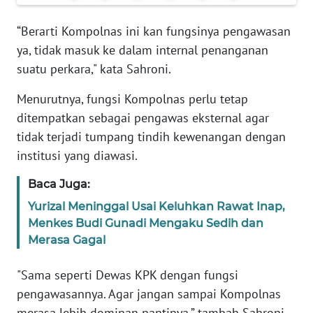
Informasi
“Berarti Kompolnas ini kan fungsinya pengawasan
INDEKS
ya, tidak masuk ke dalam internal penanganan
BERITA
suatu perkara," kata Sahroni.
KONTAK
Menurutnya, fungsi Kompolnas perlu tetap
KAMI
ditempatkan sebagai pengawas eksternal agar
tidak terjadi tumpang tindih kewenangan dengan
INFO
IKLAN
institusi yang diawasi.
Baca Juga:
TENTANG
KAMI
Yurizal Meninggal Usai Keluhkan Rawat Inap,
Menkes Budi Gunadi Mengaku Sedih dan
Merasa Gagal
PEDOMAN
MEDIA
SIBER
"Sama seperti Dewas KPK dengan fungsi
pengawasannya. Agar jangan sampai Kompolnas
REDAKSI
merasa lebih dominan nantinya,” tambah Sahroni.