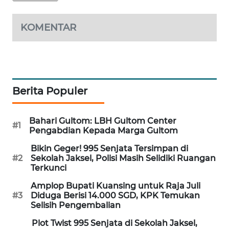
MAWAKA
KOMENTAR
ID
MARTABAT
NET
Berita Populer
PLN
WATCH
Bahari Gultom: LBH Gultom Center
#1
Pengabdian Kepada Marga Gultom
MKLI
Bikin Geger! 995 Senjata Tersimpan di
#2
Sekolah Jaksel, Polisi Masih Selidiki Ruangan
LPKKI
Terkunci
LKKI
Amplop Bupati Kuansing untuk Raja Juli
#3
Diduga Berisi 14.000 SGD, KPK Temukan
Selisih Pengembalian
KOPEKLIN
Plot Twist 995 Senjata di Sekolah Jaksel,