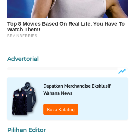
WAHANA
LISTRIK
WAHANA
TRAVEL
WAHANA
Advertorial
TV
WAHANANEWS
ID
Dapatkan Merchandise Eksklusif
Wahana News
WAHANANEWS
CO ID
Buka Katalog
WAHANANEWS
NET
Pilihan Editor