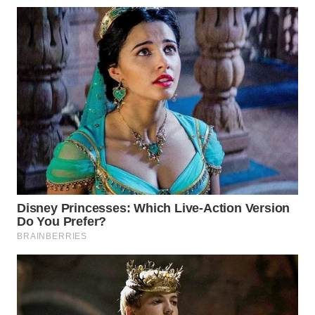
WN
MALUKU
WN
MALUT
WN
DAIRI
WN
DANAU
TOBA
WN
NIAS
WN
LANGKAT