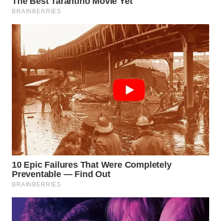
WN
BOGOR
WN
DEPOK
WN
TAPANULI
UTARA
WN
SAMOSIR
WN
PADANG
LAWAS