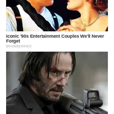
WN
INDRAMAYU
WN
KUNINGAN
WN
MAJALENGKA
WN
SUBANG
WN
SUKABUMI
WN
PURWAKARTA