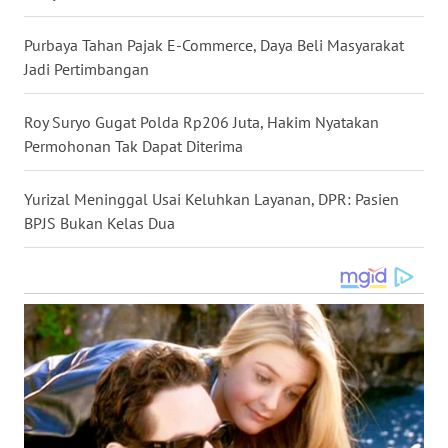
WN
Purbaya Tahan Pajak E-Commerce, Daya Beli Masyarakat
BABEL
Jadi Pertimbangan
WN
Roy Suryo Gugat Polda Rp206 Juta, Hakim Nyatakan
SUMBAR
Permohonan Tak Dapat Diterima
WN
SUMSEL
Yurizal Meninggal Usai Keluhkan Layanan, DPR: Pasien
BPJS Bukan Kelas Dua
WN
BENGKULU
WN
LAMPUNG
WN
JATENG