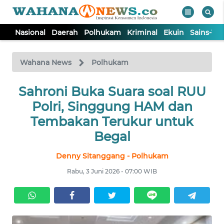
Nasional
Daerah
Polhukam
Kriminal
Ekuin
Sains-Te
WAHANA
Tutup
TV
Wahana News
Polhukam
NASIONAL
Sahroni Buka Suara soal RUU
Polri, Singgung HAM dan
DAERAH
Tembakan Terukur untuk
Begal
POLHUKAM
Denny Sitanggang - Polhukam
Rabu, 3 Juni 2026 - 07:00 WIB
KRIMINAL
EKUIN