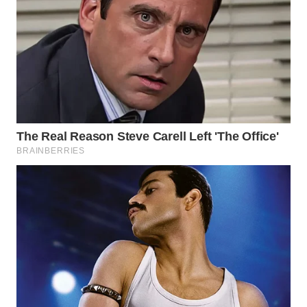
Wahana
Media
Group
WAHANA
NEWS
WAHANA
TANI
WAHANA
ADVOKAT
WAHANA
INFRASTRUKTUR
WAHANA
KONSUMEN