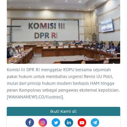
SAINS-TEKNO
KESEHATAN
INTERNASIONAL
SERBA-SERBI
PENDIDIKAN
Komisi III DPR RI menggelar RDPU bersama sejumlah
pakar hukum untuk membahas urgensi Revisi UU Polri,
OLAHRAGA
mulai dari prinsip hukum modern berbasis HAM hingga
peran Kompolnas sebagai pengawas eksternal kepolisian.
[WAHANANEWS.CO/Ilustrasi].
OPINI
Ikuti Kami di:
EDITORIAL